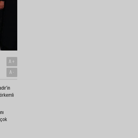
A+
A-
dir’in
görkemli
ını
 çok