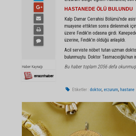
HASTANEDE ÖLÜ BULUNDU
Kalp Damar Cerrahisi Bölümü'nde asis
muayene ettikten sonra dinlenmek için 
üzere Fındık'ın odasına girdi. Kanepe
üzerine, Fındık'ın öldüğü anlaşıldı.
Acil serviste nöbet tutan uzman dokto
bulunmuştu. Doktor Tasmacıoğlu'nun inti
Bu haber toplam 2056 defa okunmuş
Haber Kaynağı
,
,
Etiketler :
doktor
erzurum
hastane