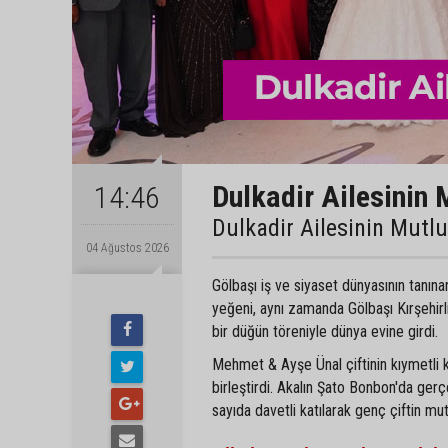
Dulkadir Ailesinin 
14:46
Dulkadir Ailesinin Mutl
04 Ağustos 2026
Gölbaşı iş ve siyaset dünyasının tanın
yeğeni, aynı zamanda Gölbaşı Kırşehir
bir düğün töreniyle dünya evine girdi.
Mehmet & Ayşe Ünal çiftinin kıymetli 
birleştirdi. Akalın Şato Bonbon'da gerç
sayıda davetli katılarak genç çiftin mu