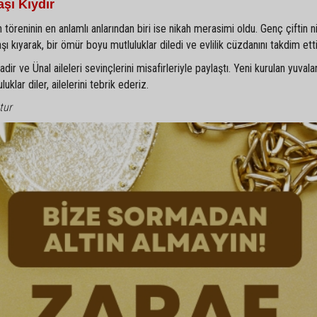
şı Kıydır
 töreninin en anlamlı anlarından biri ise nikah merasimi oldu. Genç çiftin ni
kıyarak, bir ömür boyu mutluluklar diledi ve evlilik cüzdanını takdim etti
r ve Ünal aileleri sevinçlerini misafirleriyle paylaştı. Yeni kurulan yuvala
klar diler, ailelerini tebrik ederiz.
tur