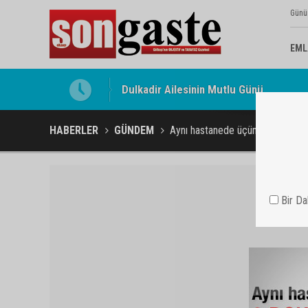
Günü
EML
Gölbaşı Esnafının Sesi Ankara Kalkınma
HABERLER
GÜNDEM
Aynı hastanede üçüncü doktor 
Bir D