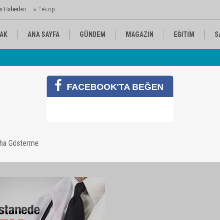
n Haberleri
Tekzip
AK
ANA SAYFA
GÜNDEM
MAGAZİN
EĞİTİM
S
 Ajansı'nda
Av
KÜLTÜR-SANAT
SPOR
RÖPORTAJ
FACEBOOK'TA BEĞEN
ölümü
aha Gösterme