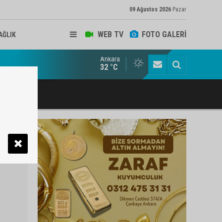
09 Ağustos 2026
Pazar
WEB TV
FOTO GALERİ
AĞLIK
Ankara
ukat ve Arabulucu Rüstem Yiğit Ahizer'e ziyaretçi akını
32 °C