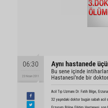
Aynı hastanede üçü
06:30
Bu sene içinde intiharl
Hastanesi'nde bir dokto
23 Nisan 2011
Acil Tıp Uzmanı Dr. Fatih Bilge, Erzu
32 yaşındaki doktor bugün sabah acil s
Erzurum Bölge Eğitim Hastanesi, son bir