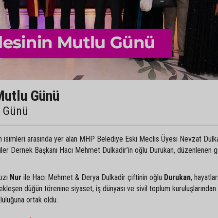
Mutlu Günü
u Günü
an isimleri arasında yer alan MHP Belediye Eski Meclis Üyesi Nevzat Dulka
liler Dernek Başkanı Hacı Mehmet Dulkadir’in oğlu Durukan, düzenlenen 
kızı
Nur
ile Hacı Mehmet & Derya Dulkadir çiftinin oğlu
Durukan
, hayatlar
ekleşen düğün törenine siyaset, iş dünyası ve sivil toplum kuruluşlarından
tluluğuna ortak oldu.