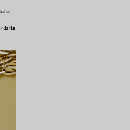
kahını
.
rında Nur