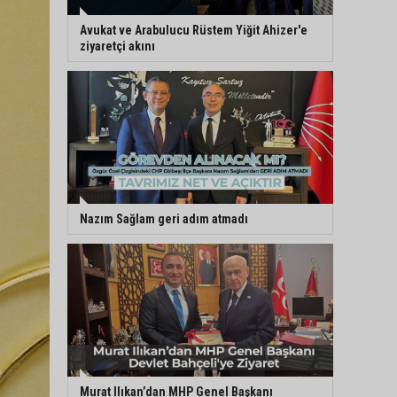
Avukat ve Arabulucu Rüstem Yiğit Ahizer'e
ziyaretçi akını
Nazım Sağlam geri adım atmadı
Murat Ilıkan’dan MHP Genel Başkanı