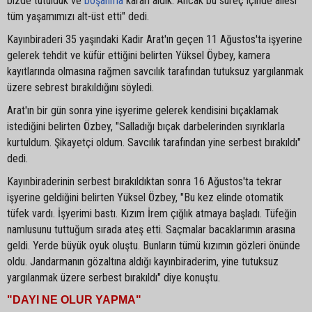
bizde tutulduk ve
boşanma
kararı aldık. Ancak bu süreç içinde ailesi
tüm yaşamımızı alt-üst etti" dedi.
Kayınbiraderi 35 yaşındaki Kadir Arat'ın geçen 11 Ağustos'ta işyerine
gelerek tehdit ve küfür ettiğini belirten Yüksel Öybey, kamera
kayıtlarında olmasına rağmen savcılık tarafından tutuksuz yargılanmak
üzere sebrest bırakıldığını söyledi.
Arat'ın bir gün sonra yine işyerime gelerek kendisini bıçaklamak
istediğini belirten Özbey, "Salladığı bıçak darbelerinden sıyrıklarla
kurtuldum. Şikayetçi oldum. Savcılık tarafından yine serbest bırakıldı"
dedi.
Kayınbiraderinin serbest bırakıldıktan sonra 16 Ağustos'ta tekrar
işyerine geldiğini belirten Yüksel Özbey, "Bu kez elinde otomatik
tüfek vardı. İşyerimi bastı. Kızım İrem çığlık atmaya başladı. Tüfeğin
namlusunu tuttuğum sırada ateş etti. Saçmalar bacaklarımın arasına
geldi. Yerde büyük oyuk oluştu. Bunların tümü kızımın gözleri önünde
oldu. Jandarmanın gözaltına aldığı kayınbiraderim, yine tutuksuz
yargılanmak üzere serbest bırakıldı" diye konuştu.
"DAYI NE OLUR YAPMA"