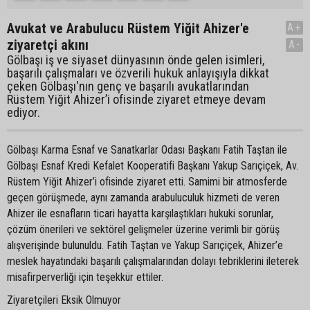
Avukat ve Arabulucu Rüstem Yiğit Ahizer'e
A+
ziyaretçi akını
A-
Gölbaşı iş ve siyaset dünyasının önde gelen isimleri,
başarılı çalışmaları ve özverili hukuk anlayışıyla dikkat
çeken Gölbaşı'nın genç ve başarılı avukatlarından
Rüstem Yiğit Ahizer’i ofisinde ziyaret etmeye devam
ediyor.
Gölbaşı Karma Esnaf ve Sanatkarlar Odası Başkanı Fatih Taştan ile
Gölbaşı Esnaf Kredi Kefalet Kooperatifi Başkanı Yakup Sarıçiçek, Av.
Rüstem Yiğit Ahizer’i ofisinde ziyaret etti. Samimi bir atmosferde
geçen görüşmede, aynı zamanda arabuluculuk hizmeti de veren
Ahizer ile esnafların ticari hayatta karşılaştıkları hukuki sorunlar,
çözüm önerileri ve sektörel gelişmeler üzerine verimli bir görüş
alışverişinde bulunuldu. Fatih Taştan ve Yakup Sarıçiçek, Ahizer’e
meslek hayatındaki başarılı çalışmalarından dolayı tebriklerini ileterek
misafirperverliği için teşekkür ettiler.
Ziyaretçileri Eksik Olmuyor