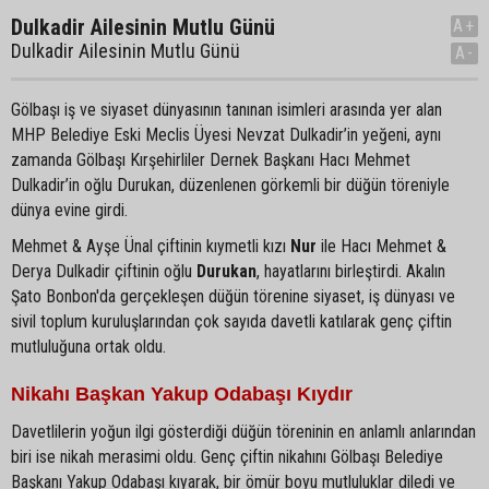
Dulkadir Ailesinin Mutlu Günü
A+
Dulkadir Ailesinin Mutlu Günü
A-
Gölbaşı iş ve siyaset dünyasının tanınan isimleri arasında yer alan
MHP Belediye Eski Meclis Üyesi Nevzat Dulkadir’in yeğeni, aynı
zamanda Gölbaşı Kırşehirliler Dernek Başkanı Hacı Mehmet
Dulkadir’in oğlu Durukan, düzenlenen görkemli bir düğün töreniyle
dünya evine girdi.
Mehmet & Ayşe Ünal çiftinin kıymetli kızı
Nur
ile Hacı Mehmet &
Derya Dulkadir çiftinin oğlu
Durukan
, hayatlarını birleştirdi. Akalın
Şato Bonbon'da gerçekleşen düğün törenine siyaset, iş dünyası ve
sivil toplum kuruluşlarından çok sayıda davetli katılarak genç çiftin
mutluluğuna ortak oldu.
Nikahı Başkan Yakup Odabaşı Kıydır
Davetlilerin yoğun ilgi gösterdiği düğün töreninin en anlamlı anlarından
biri ise nikah merasimi oldu. Genç çiftin nikahını Gölbaşı Belediye
Başkanı Yakup Odabaşı kıyarak, bir ömür boyu mutluluklar diledi ve