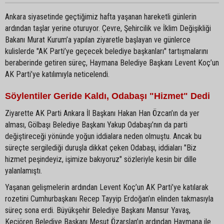
Ankara siyasetinde geçtiğimiz hafta yaşanan hareketli günlerin
ardından taşlar yerine oturuyor. Çevre, Şehircilik ve İklim Değişikliği
Bakanı Murat Kurum’a yapılan ziyaretle başlayan ve günlerce
kulislerde "AK Parti’ye geçecek belediye başkanları" tartışmalarını
beraberinde getiren süreç, Haymana Belediye Başkanı Levent Koç’un
AK Parti’ye katılımıyla neticelendi.
Söylentiler Geride Kaldı, Odabaşı "Hizmet" Dedi
Ziyarette AK Parti Ankara İl Başkanı Hakan Han Özcan’ın da yer
alması, Gölbaşı Belediye Başkanı Yakup Odabaşı’nın da parti
değiştireceği yönünde yoğun iddialara neden olmuştu. Ancak bu
süreçte sergilediği duruşla dikkat çeken Odabaşı, iddiaları "Biz
hizmet peşindeyiz, işimize bakıyoruz" sözleriyle kesin bir dille
yalanlamıştı.
Yaşanan gelişmelerin ardından Levent Koç’un AK Parti’ye katılarak
rozetini Cumhurbaşkanı Recep Tayyip Erdoğan’ın elinden takmasıyla
süreç sona erdi. Büyükşehir Belediye Başkanı Mansur Yavaş,
Keçiören Belediye Başkanı Mesut Özarslan’ın ardından Haymana ile