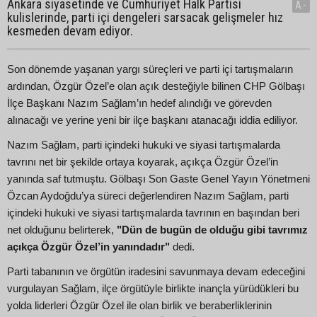
Ankara siyasetinde ve Cumhuriyet Halk Partisi
A-
kulislerinde, parti içi dengeleri sarsacak gelişmeler hız
kesmeden devam ediyor.
Son dönemde yaşanan yargı süreçleri ve parti içi tartışmaların
ardından, Özgür Özel’e olan açık desteğiyle bilinen CHP Gölbaşı
İlçe Başkanı Nazım Sağlam’ın hedef alındığı ve görevden
alınacağı ve yerine yeni bir ilçe başkanı atanacağı iddia ediliyor.
Nazım Sağlam, parti içindeki hukuki ve siyasi tartışmalarda
tavrını net bir şekilde ortaya koyarak, açıkça Özgür Özel’in
yanında saf tutmuştu. Gölbaşı Son Gaste Genel Yayın Yönetmeni
Özcan Aydoğdu’ya süreci değerlendiren Nazım Sağlam, parti
içindeki hukuki ve siyasi tartışmalarda tavrının en başından beri
net olduğunu belirterek,
"Dün de bugün de olduğu gibi tavrımız
açıkça Özgür Özel’in yanındadır"
dedi.
Parti tabanının ve örgütün iradesini savunmaya devam edeceğini
vurgulayan Sağlam, ilçe örgütüyle birlikte inançla yürüdükleri bu
yolda liderleri Özgür Özel ile olan birlik ve beraberliklerinin