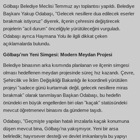
Gölbaşı Belediye Meclisi Temmuz ayı toplantısı yapıldı. Belediye
Başkanı Yakup Odabaşı, "Gelecek nesillere dua edilecek eserler
bırakmak istiyoruz" diyerek, ilçenin çehresini değiştirecek
projelerin "acil durum" önceliğiyle yürütüleceğini vurguladı.
Odabaşı ayrıca Haymana Yolu ile ilgili dikkat çeken
açıklamalarda bulundu.
Gölbaşı’nın Yeni Simgesi: Modern Meydan Projesi
Belediye binasının arka kısmında planlanan ve ilçenin simgesi
olması hedeflenen meydan projesinde süreç hız kazandı. Çevre,
Şehircilik ve İklim Değişikliği Bakanlığı ile koordineli yürütülen
projeyi "sadece günü kurtarmak değil, gelecek nesillere miras
bırakmak" olarak tanımlayan Başkan Odabaşı, bu hedefin
önündeki en büyük engellerden biri olan "kaçak" statüsündeki
mevcut öğretmenevi binasını da gündeme taşıdı.
Odabaşı, "Geçmişte yapılan hatalı imzalarla kaçak konumuna
düşen mevcut bina, Gölbaşı’na yakışmıyor. Yeni bir arsa
belirledik; hayırsever desteği ve devlet imkanlarıyla bu yapıyı