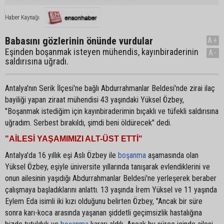
Haber Kaynağı
Babasını gözlerinin önünde vurdular
A+
Eşinden boşanmak isteyen mühendis, kayınbiraderinin
A-
saldırısına uğradı.
Antalya'nın Serik İlçesi'ne bağlı Abdurrahmanlar Beldesi'nde zirai ilaç
bayiliği yapan ziraat mühendisi 43 yaşındaki Yüksel Özbey,
"Boşanmak istediğim için kayınbiraderimin bıçaklı ve tüfekli saldırısına
uğradım. Serbest bırakıldı, şimdi beni öldürecek" dedi.
"AİLESİ YAŞAMIMIZI ALT-ÜST ETTİ"
Antalya'da 16 yıllık eşi Aslı Özbey ile
boşanma
aşamasında olan
Yüksel Özbey, eşiyle üniversite yıllarında tanışarak evlendiklerini ve
onun ailesinin yaşıdığı Abdurrahmanlar Beldesi'ne yerleşerek beraber
çalışmaya başladıklarını anlattı. 13 yaşında İrem Yüksel ve 11 yaşında
Eylem Eda isimli iki kızı olduğunu belirten Özbey, "Ancak bir süre
sonra karı-koca arasında yaşanan şiddetli geçimsizlik hastalığına