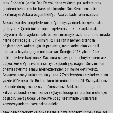
artık Bağdat'a, Şam'a, Babil'e çok daha yaklaşmıştır. Ankara artık
gündemi belirleyen bir başkent olmuştur. Dün Keçiören'e elini
uzatamayan Ankara bugün Haiti'ye, Açe'ye kadar elini uzatıyor.
Ankara'dkai dev projelerle Ankara'yı dünyaya örnek bir şehir haline
getiriyoruz. Şimdi Ankara için projelerimizi tek tek açıklamak
istiyorum. Bu projelerin hızla tamamlanmasıyla sizlerin emrine amade
haline getireceğiz. Bir kısmını 12 Haziran'ın hemen ardından
başlatacağız. Ankara için ilk projemiz, uzun vadeli olan ve belli
etaplarda hayata geçen noktalar var. Örneğin 2013 yılında Atak
helikopterlere başlıyoruz. Savunma sanayii projesi büyük önem arz
ediyor. Ankara'yı savunma sanayi başkenti yapacağız. Dünyanın en
önemli savunma sanayi merkezlerinden biri haline getiriyoruz.
Savunma sanayi ürünlerimizin yüzde 27'sini içerden karşılarken bunu
yüzde 51'e çıkardık. Bu kuru kuru bir mücadele değil. Siz ayaklarınız
üzerinde duruyorsanız siz bağımsızsınız. Artık bu dönem geride
kalıyor ve kendi savunmamızı sağlayabileceğimiz ürünleri üretmeye
başladık. Savaş uçağı ve nakliye uçağı üretiminde uluslararası
konsorsiyumların üyesi haline geldik.
Atak helikopterimiz ve Anka insansız hava aracımız uçmaya başladı.