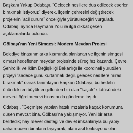
Başkanı Yakup Odabaşı, "Gelecek nesillere dua edilecek eserler
bırakmak istiyoruz" diyerek, ilçenin çehresini değiştirecek
projelerin "acil durum" önceliğiyle yürütüleceğini vurguladı.
Odabaşı ayrıca Haymana Yolu ile ilgili dikkat çeken
açıklamalarda bulundu.
Gölbaşı’nın Yeni Simgesi: Modern Meydan Projesi
Belediye binasının arka kısmında planlanan ve ilçenin simgesi
olması hedeflenen meydan projesinde süreç hız kazandı. Çevre,
Şehircilik ve İklim Değişikliği Bakanlığı ile koordineli yürütülen
projeyi "sadece günü kurtarmak değil, gelecek nesillere miras
bırakmak" olarak tanımlayan Başkan Odabaşı, bu hedefin
önündeki en büyük engellerden biri olan "kaçak" statüsündeki
mevcut öğretmenevi binasını da gündeme taşıdı.
Odabaşı, "Geçmişte yapılan hatalı imzalarla kaçak konumuna
düşen mevcut bina, Gölbaşı’na yakışmıyor. Yeni bir arsa
belirledik; hayırsever desteği ve devlet imkanlarıyla bu yapıyı
daha modern bir alana taşıyarak, alanı asıl fonksiyonu olan