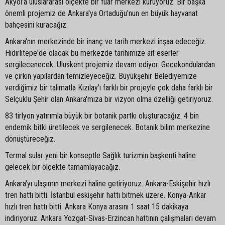
Akyol'a uluslararası ölçekte bir fuar merkezi kuruyoruz. Bir başka
önemli projemiz de Ankara'ya Ortaduğu'nun en büyük hayvanat
bahçesini kuracağız.
Ankara'nın merkezinde bir inanç ve tarih merkezi inşaa edeceğiz.
Hıdırlıtepe'de olacak bu merkezde tarihimize ait eserler
sergilecenecek. Uluskent projemiz devam ediyor. Gecekondulardan
ve çirkin yapılardan temizleyeceğiz. Büyükşehir Belediyemize
verdiğimiz bir talimatla Kızılay'ı farklı bir projeyle çok daha farklı bir
Selçuklu Şehir olan Ankara'mıza bir vizyon olma özelliği getiriyoruz.
83 tirlyon yatırımla büyük bir botanik partkı oluşturacağız. 4 bin
endemik bitki üretilecek ve sergilenecek. Botanik bilim merkezine
dönüştüreceğiz.
Termal sular yeni bir konseptle Sağlık turizmin başkenti haline
gelecek bir ölçekte tamamlayacağız.
Ankara'yı ulaşımın merkezi haline getiriyoruz. Ankara-Eskişehir hızlı
tren hattı bitti. İstanbul eskişehir hattı bitmek üzere. Konya-Ankar
hızlı tren hattı bitti. Ankara Konya arasını 1 saat 15 dakikaya
indiriyoruz. Ankara Yozgat-Sivas-Erzincan hattının çalışmaları devam