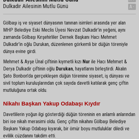
Dulkadir Ailesinin Mutlu Günü
A-
Gölbaşı iş ve siyaset dünyasının tanınan isimleri arasında yer alan
MHP Belediye Eski Meclis Üyesi Nevzat Dulkadir’in yeğeni, aynı
zamanda Gölbaşı Kırşehirliler Dernek Başkanı Hacı Mehmet
Dulkadir’in oğlu Durukan, düzenlenen görkemli bir düğün töreniyle
dünya evine girdi.
Mehmet & Ayşe Ünal çiftinin kıymetli kızı
Nur
ile Hacı Mehmet &
Derya Dulkadir çiftinin oğlu
Durukan
, hayatlarını birleştirdi. Akalın
Şato Bonbon'da gerçekleşen düğün törenine siyaset, iş dünyası ve
sivil toplum kuruluşlarından çok sayıda davetli katılarak genç çiftin
mutluluğuna ortak oldu.
Nikahı Başkan Yakup Odabaşı Kıydır
Davetlilerin yoğun ilgi gösterdiği düğün töreninin en anlamlı anlarından
biri ise nikah merasimi oldu. Genç çiftin nikahını Gölbaşı Belediye
Başkanı Yakup Odabaşı kıyarak, bir ömür boyu mutluluklar diledi ve
evlilik cüzdanını takdim etti.