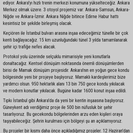
ediyor. Ankara'yı hızlı trenin merkezi konumuna yükselteceğiz. Ankara
Merkez olmak üzere. 3 otoyol projemiz var: Ankara-Samsun, Ankara-
Niğde ve Ankara-İzmir. Ankara Niğde bitince Edirne Habur hattı
kesintisiz bir şekilde birleşmiş olacak.
Keçiören ile İstanbul bulvarı arasına inşaa edeceğimiz tünelle bir çok
kenti bağlayacağız. 15 km uzunluğundaki tünel 3 yılda tamamlanarak
şehir içi trafiğe nefes alacak.
Protokol yolu üzerinde selçuklu mimarisiyle yeni konutlarla
donaltacağız. Kentsel dönüşüm noktasında önemli dönüşümlerden
birisi de Mamak dönüşüm projesidir. Ankara'nın en yoğun gece kondu
bölgesinde yeni bir projeye başlıyoruz. Mamaklı kardeşlerimiz bize
yardımcı olsun. 950 hektarlık alanı 13 bin 750 gece kondu yıkılacak
ve modern konutlar yıkılacak. Bugüne kadar 1600 konut inşaa edildi.
Tıpkı İstanbul gibi Ankara'da da yeni bir kentin inşaasına başlıyoruz.
Güneykent adı verdiğimiz proje ile 500 bin nüfusluk bir şehir
tasarlıyoruz. Bu gecekondu bölgelerinden arzu eden kişileri oraya
taşıyabileceğiz. Şehrin kurulması için bölgeyi şu an açıklamıyoruz.
Bu projeler bir kısmı daha önce açıkladığımız projeler. 12 Haziran'dan