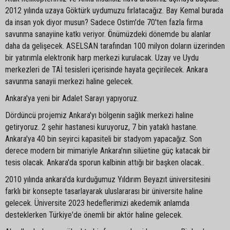
2012 yılında uzaya Göktürk uydumuzu fırlatacağız. Bay Kemal burada
da insan yok diyor musun? Sadece Ostim'de 70'ten fazla firma
savunma sanayiine katkı veriyor. Önümüzdeki dönemde bu alanlar
daha da gelişecek. ASELSAN tarafından 100 milyon doların üzerinden
bir yatırımla elektronik harp merkezi kurulacak. Uzay ve Uydu
merkezleri de TAİ tesisleri içerisinde hayata geçirilecek. Ankara
savunma sanayii merkezi haline gelecek.
Ankara'ya yeni bir Adalet Sarayı yapıyoruz.
Dördüncü projemiz Ankara'yı bölgenin sağlık merkezi haline
getiryoruz. 2 şehir hastanesi kuruyoruz, 7 bin yataklı hastane.
Ankara'ya 40 bin seyirci kapasiteli bir stadyom yapacağız. Son
derece modern bir mimariyle Ankara'nın silüetine güç katacak bir
tesis olacak. Ankara'da sporun kalbinin attığı bir başken olacak..
2010 yılında ankara'da kurduğumuz Yıldırım Beyazıt üniversitesini
farklı bir konsepte tasarlayarak uluslararası bir üniversite haline
gelecek. Üniversite 2023 hedeflerimizi akedemik anlamda
desteklerken Türkiye'de önemli bir aktör haline gelecek.