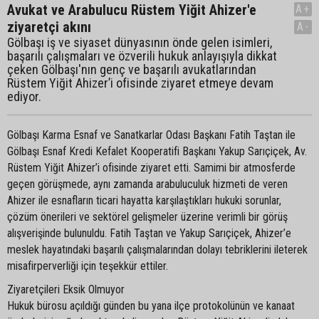
Avukat ve Arabulucu Rüstem Yiğit Ahizer'e
A+
ziyaretçi akını
A-
Gölbaşı iş ve siyaset dünyasının önde gelen isimleri,
başarılı çalışmaları ve özverili hukuk anlayışıyla dikkat
çeken Gölbaşı'nın genç ve başarılı avukatlarından
Rüstem Yiğit Ahizer’i ofisinde ziyaret etmeye devam
ediyor.
Gölbaşı Karma Esnaf ve Sanatkarlar Odası Başkanı Fatih Taştan ile
Gölbaşı Esnaf Kredi Kefalet Kooperatifi Başkanı Yakup Sarıçiçek, Av.
Rüstem Yiğit Ahizer’i ofisinde ziyaret etti. Samimi bir atmosferde
geçen görüşmede, aynı zamanda arabuluculuk hizmeti de veren
Ahizer ile esnafların ticari hayatta karşılaştıkları hukuki sorunlar,
çözüm önerileri ve sektörel gelişmeler üzerine verimli bir görüş
alışverişinde bulunuldu. Fatih Taştan ve Yakup Sarıçiçek, Ahizer’e
meslek hayatındaki başarılı çalışmalarından dolayı tebriklerini ileterek
misafirperverliği için teşekkür ettiler.
Ziyaretçileri Eksik Olmuyor
Hukuk bürosu açıldığı günden bu yana ilçe protokolünün ve kanaat