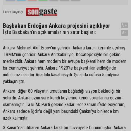
Haber Kaynağı
Başbakan Erdoğan Ankara projesini açıklıyor
A+
İşte Başbakan'ın açıklamalarının satır başları:
A-
Ankara Mehmet Akif Ersoy'un şehridir. Ankara kurani kerimle eçılmış
TBMM'nin şehridir. Ankara Anıtkabir'iyle, Kocatepe'siyle bir çekim
merkezidir. Ankara hem modern bir avrupa başkenti hem de modern
bir cumhuriyet şehridir. Ankara 1923'te başkent ilan eidldiğinde
nüfusu az olan bir Anadolu kasabasıydı. Şu anda nüfusu 5 milyona
yaklaşmıştır.
Ankara diğer 80 vilayetin umutlarını bağladığı vizyon beklediği bir
şehirdir. Ankara uzun süre kendi köylerine kendi sorunlarına çözüm
olamamıştır. Ta ki Ak Parti gelene kadar. Her zaman ifade ediyorum,
Ankara sadece Iğdır'a değil yanı başındaki Çankırı'ya binlerce km
uzak kalmıştır.
3 Kaısm'dan itibaren Ankara farklı bir hüvvüyete bürünmüştür. Ankara