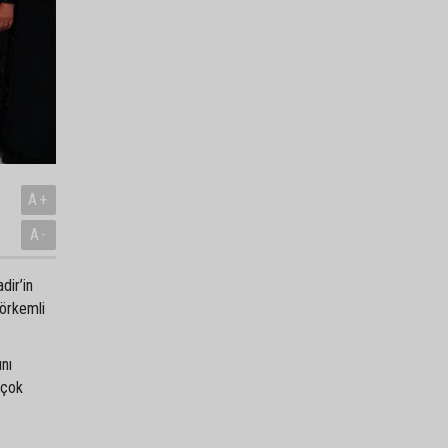
A+
A-
dir’in
görkemli
ını
 çok