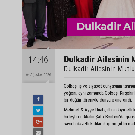
Dulkadir Ailesinin 
14:46
Dulkadir Ailesinin Mutl
04 Ağustos 2026
Gölbaşı iş ve siyaset dünyasının tanın
yeğeni, aynı zamanda Gölbaşı Kırşehir
bir düğün töreniyle dünya evine girdi.
Mehmet & Ayşe Ünal çiftinin kıymetli 
birleştirdi. Akalın Şato Bonbon'da gerç
sayıda davetli katılarak genç çiftin mu