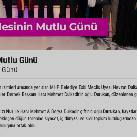
Mutlu Günü
u Günü
an isimleri arasında yer alan MHP Belediye Eski Meclis Üyesi Nevzat Dulka
liler Dernek Başkanı Hacı Mehmet Dulkadir’in oğlu Durukan, düzenlenen 
kızı
Nur
ile Hacı Mehmet & Derya Dulkadir çiftinin oğlu
Durukan
, hayatlar
ekleşen düğün törenine siyaset, iş dünyası ve sivil toplum kuruluşlarından
tluluğuna ortak oldu.