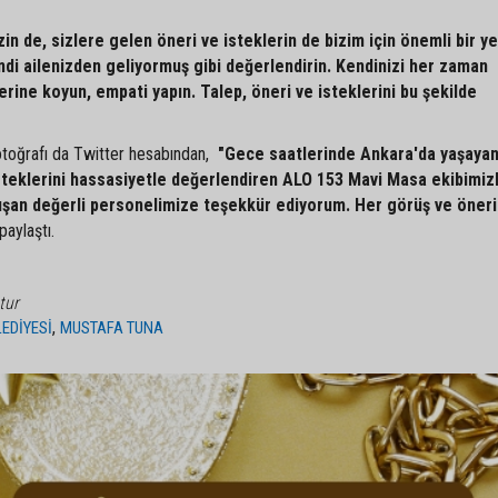
zin de, sizlere gelen öneri ve isteklerin de bizim için önemli bir ye
endi ailenizden geliyormuş gibi değerlendirin. Kendinizi her zaman
rine koyun, empati yapın. Talep, öneri ve isteklerini bu şekilde
fotoğrafı da Twitter hesabından,
"Gece saatlerinde Ankara'da yaşaya
isteklerini hassasiyetle değerlendiren ALO 153 Mavi Masa ekibimiz
lışan değerli personelimize teşekkür ediyorum. Her görüş ve öneri
paylaştı.
tur
,
EDİYESİ
MUSTAFA TUNA