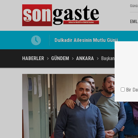
Günü
EML
Gölbaşı Esnafının Sesi Ankara Kalkınma
HABERLER
GÜNDEM
ANKARA
Başkan Tuna Mavi Ma
Bir D