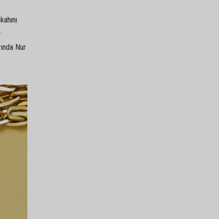
kahını
.
rında Nur