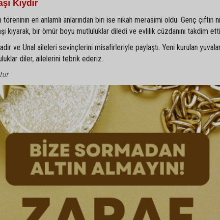
şı Kıydır
 töreninin en anlamlı anlarından biri ise nikah merasimi oldu. Genç çiftin ni
kıyarak, bir ömür boyu mutluluklar diledi ve evlilik cüzdanını takdim etti
r ve Ünal aileleri sevinçlerini misafirleriyle paylaştı. Yeni kurulan yuvala
klar diler, ailelerini tebrik ederiz.
tur