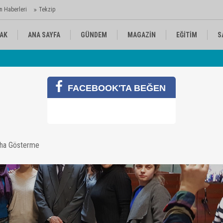
n Haberleri
Tekzip
AK
ANA SAYFA
GÜNDEM
MAGAZİN
EĞİTİM
S
 Ajansı'nda
Av
KÜLTÜR-SANAT
SPOR
RÖPORTAJ
FACEBOOK'TA BEĞEN
sa'yı ziyaret etti
aha Gösterme