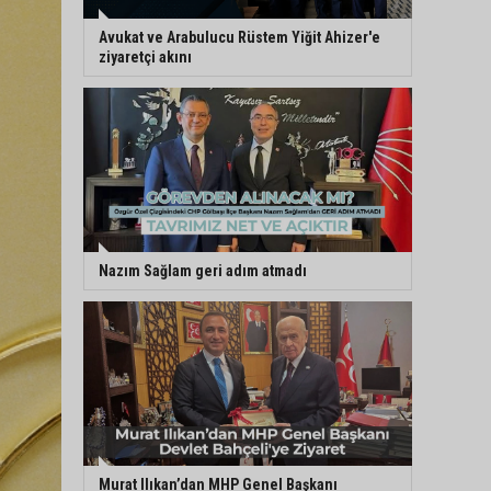
Avukat ve Arabulucu Rüstem Yiğit Ahizer'e
ziyaretçi akını
Nazım Sağlam geri adım atmadı
Murat Ilıkan’dan MHP Genel Başkanı