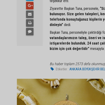
teşekkür etti.
Ziyarette Başkan Tuna, personele,
“Si
bulunuyor. Size gelen talepleri, k
telefonda konuştuğunuz kişilerin ye
dinleyin”
dedi.
Başkan Tuna, personeliyle çektirdiği 
vatandaşlarımızın talep, öneri ve 
istişarelerde bulunduk. 24 saat ça
bizim için çok değerlidir"
mesajıyla 
Bu haber toplam 2573 defa okunmuş
Etiketler :
ANKARA BÜYÜKŞEHİR BEL