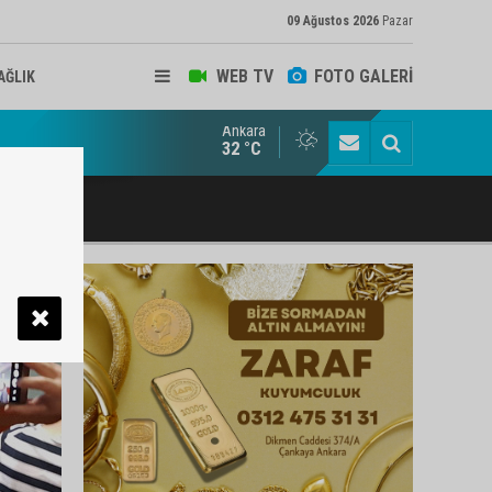
09 Ağustos 2026
Pazar
WEB TV
FOTO GALERİ
AĞLIK
Ankara
ukat ve Arabulucu Rüstem Yiğit Ahizer'e ziyaretçi akını
32 °C