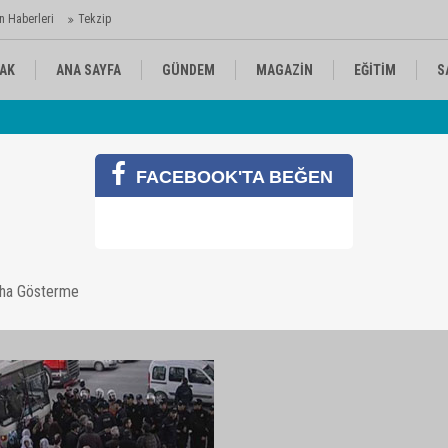
n Haberleri
Tekzip
AK
ANA SAYFA
GÜNDEM
MAGAZİN
EĞİTİM
S
 Ajansı'nda
Av
KÜLTÜR-SANAT
SPOR
RÖPORTAJ
FACEBOOK'TA BEĞEN
aha Gösterme