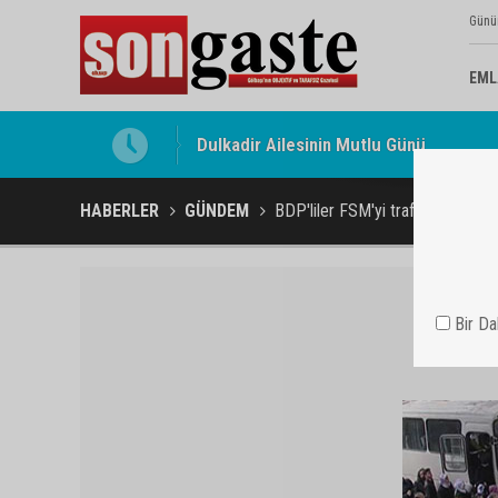
Günü
EML
Gölbaşı Esnafının Sesi Ankara Kalkınma
HABERLER
GÜNDEM
BDP'liler FSM'yi trafiğe kapadı
Bir D