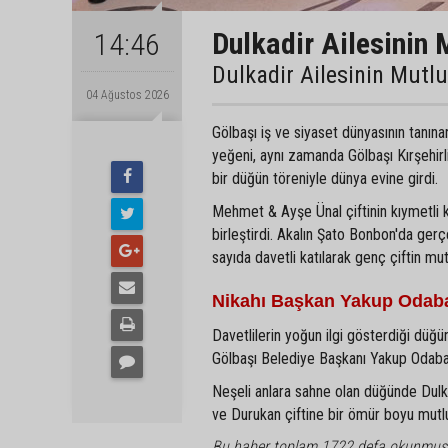
Dulkadir Ailesinin 
14:46
Dulkadir Ailesinin Mutl
04 Ağustos 2026
Gölbaşı iş ve siyaset dünyasının tanın
yeğeni, aynı zamanda Gölbaşı Kırşehir
bir düğün töreniyle dünya evine girdi.
Mehmet & Ayşe Ünal çiftinin kıymetli 
birleştirdi. Akalın Şato Bonbon'da gerç
sayıda davetli katılarak genç çiftin mu
Nikahı Başkan Yakup Odaba
Davetlilerin yoğun ilgi gösterdiği düğün
Gölbaşı Belediye Başkanı Yakup Odabaşı 
Neşeli anlara sahne olan düğünde Dulkadi
ve Durukan çiftine bir ömür boyu mutlulu
Bu haber toplam 1722 defa okunmuş