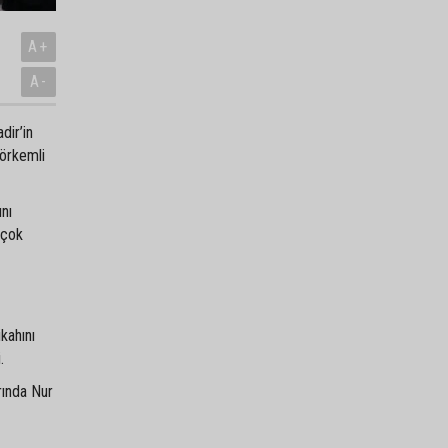
A+
A-
dir’in
görkemli
ını
 çok
kahını
.
rında Nur