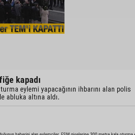
afiğe kapadı
turma eylemi yapacağının ihbarını alan polis
de abluka altına aldı.
tulduğunun haberini alan eylemciler, FSM gişelerine 300 metre kala oturma 