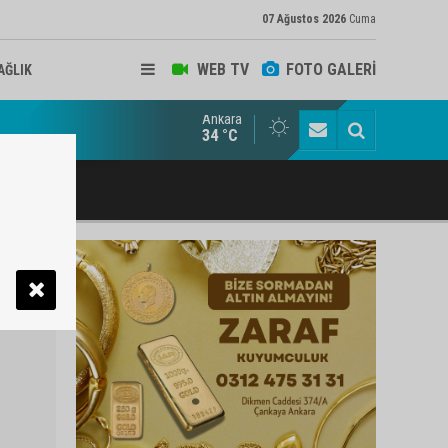
07 Ağustos 2026
Cuma
WEB TV
FOTO GALERİ
AĞLIK
Ankara
ukat ve Arabulucu Rüstem Yiğit Ahizer'e ziyaretçi akını
34 °C