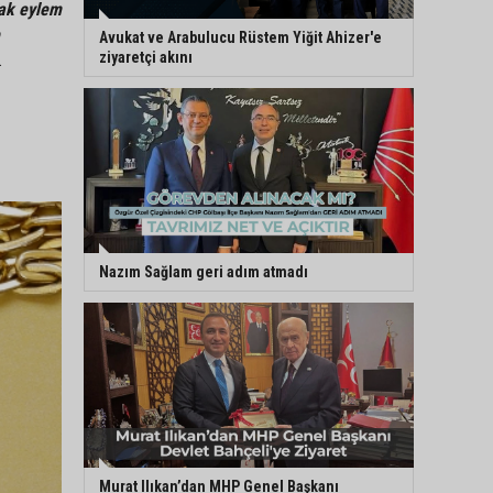
cak eylem
Avukat ve Arabulucu Rüstem Yiğit Ahizer'e
ziyaretçi akını
.
Nazım Sağlam geri adım atmadı
Murat Ilıkan’dan MHP Genel Başkanı