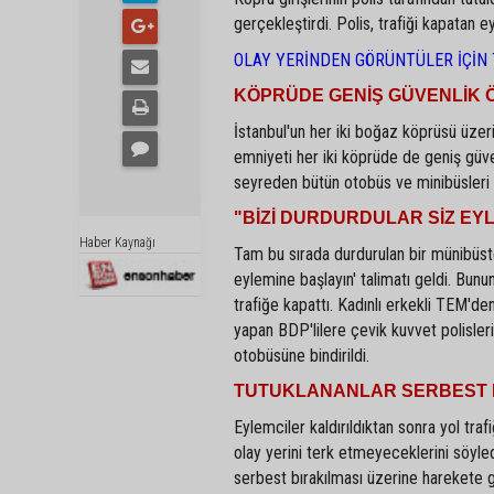
gerçekleştirdi. Polis, trafiği kapatan e
OLAY YERİNDEN GÖRÜNTÜLER İÇİN 
KÖPRÜDE GENİŞ GÜVENLİK 
İstanbul'un her iki boğaz köprüsü üzeri
emniyeti her iki köprüde de geniş güve
seyreden bütün otobüs ve minibüsleri 
"BİZİ DURDURDULAR SİZ EY
Haber Kaynağı
Tam bu sırada durdurulan bir münibüste
eylemine başlayın' talimatı geldi. Bun
trafiğe kapattı. Kadınlı erkekli TEM'd
yapan BDP'lilere çevik kuvvet polisleri
otobüsüne bindirildi.
TUTUKLANANLAR SERBEST 
Eylemciler kaldırıldıktan sonra yol traf
olay yerini terk etmeyeceklerini söyled
serbest bırakılması üzerine harekete ge