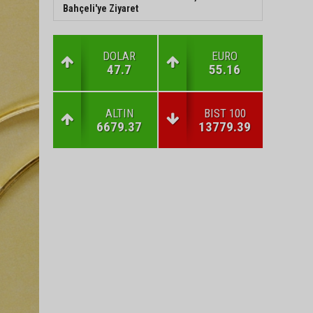
Bahçeli'ye Ziyaret
DOLAR
EURO
47.7
55.16
ALTIN
BIST 100
6679.37
13779.39