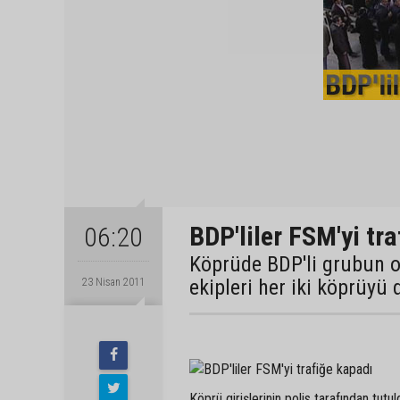
BDP'liler FSM'yi tr
06:20
Köprüde BDP'li grubun o
ekipleri her iki köprüyü 
23 Nisan 2011
Köprü girişlerinin polis tarafından tu