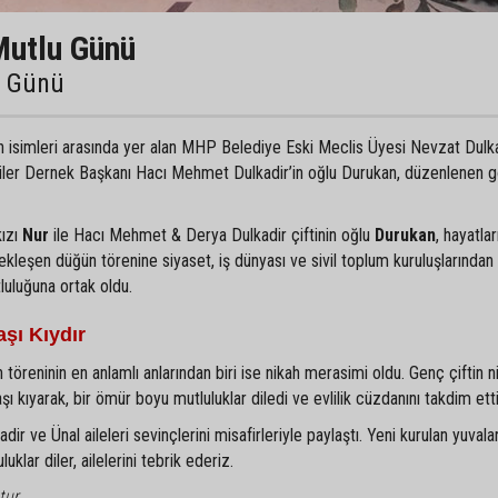
Mutlu Günü
u Günü
an isimleri arasında yer alan MHP Belediye Eski Meclis Üyesi Nevzat Dulka
liler Dernek Başkanı Hacı Mehmet Dulkadir’in oğlu Durukan, düzenlenen 
kızı
Nur
ile Hacı Mehmet & Derya Dulkadir çiftinin oğlu
Durukan
, hayatlar
ekleşen düğün törenine siyaset, iş dünyası ve sivil toplum kuruluşlarından
tluluğuna ortak oldu.
şı Kıydır
 töreninin en anlamlı anlarından biri ise nikah merasimi oldu. Genç çiftin ni
kıyarak, bir ömür boyu mutluluklar diledi ve evlilik cüzdanını takdim etti
r ve Ünal aileleri sevinçlerini misafirleriyle paylaştı. Yeni kurulan yuvala
klar diler, ailelerini tebrik ederiz.
tur