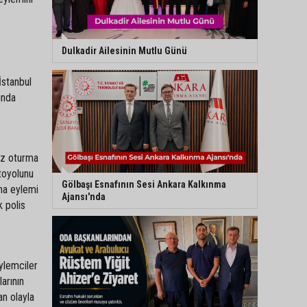
Dulkadir Ailesinin Mutlu Günü
İstanbul
unda
siz oturma
otoyolunu
Gölbaşı Esnafının Sesi Ankara Kalkınma
rma eylemi
Ajansı'nda
k polis
eylemciler
arının
an olayla