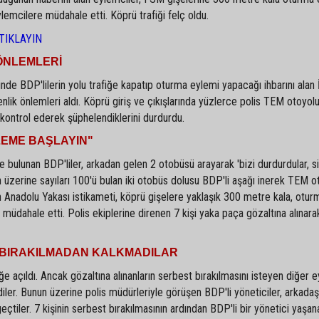
ylemcilere müdahale etti. Köprü trafiği felç oldu.
TIKLAYIN
ÖNLEMLERİ
nde BDP'lilerin yolu trafiğe kapatıp oturma eylemi yapacağı ihbarını alan 
nlik önlemleri aldı. Köprü giriş ve çıkışlarında yüzlerce polis TEM otoyol
kontrol ederek şüphelendiklerini durdurdu.
LEME BAŞLAYIN"
 bulunan BDP'liler, arkadan gelen 2 otobüsü arayarak 'bizi durdurdular, 
un üzerine sayıları 100'ü bulan iki otobüs dolusu BDP'li aşağı inerek TEM 
en Anadolu Yakası istikameti, köprü gişelere yaklaşık 300 metre kala, otu
 müdahale etti. Polis ekiplerine direnen 7 kişi yaka paça gözaltına alınara
BIRAKILMADAN KALKMADILAR
iğe açıldı. Ancak gözaltına alınanların serbest bırakılmasını isteyen diğer 
iler. Bunun üzerine polis müdürleriyle görüşen BDP'li yöneticiler, arkadaşl
çtiler. 7 kişinin serbest bırakılmasının ardından BDP'li bir yönetici yaşan