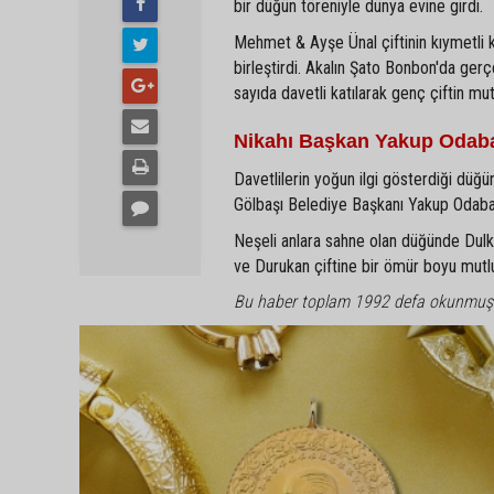
bir düğün töreniyle dünya evine girdi.
Mehmet & Ayşe Ünal çiftinin kıymetli 
birleştirdi. Akalın Şato Bonbon'da gerç
sayıda davetli katılarak genç çiftin mu
Nikahı Başkan Yakup Odaba
Davetlilerin yoğun ilgi gösterdiği düğün
Gölbaşı Belediye Başkanı Yakup Odabaşı 
Neşeli anlara sahne olan düğünde Dulkadi
ve Durukan çiftine bir ömür boyu mutlulu
Bu haber toplam 1992 defa okunmuş