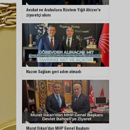
Avukat ve Arabulucu Rüstem Yiğit Ahizer'e
ziyaretçi akını
Nazım Sağlam geri adım atmadı
Murat Ilıkan’dan MHP Genel Başkanı