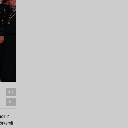
A+
A-
dir’in
görkemli