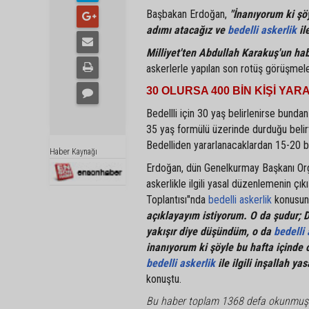
Başbakan Erdoğan,
"İnanıyorum ki şö
adımı atacağız ve
bedelli askerlik
il
Milliyet'ten Abdullah Karakuş'un hab
askerlerle yapılan son rotüş görüşmeler
30 OLURSA 400 BİN KİŞİ Y
Bedellli için 30 yaş belirlenirse bund
35 yaş formülü üzerinde durduğu belirt
Bedelliden yararlanacaklardan 15-20 b
Haber Kaynağı
Erdoğan, dün Genelkurmay Başkanı Org
askerlikle ilgili yasal düzenlemenin çı
Toplantısı"nda
bedelli askerlik
konusun
açıklayayım istiyorum. O da şudur; 
yakışır diye düşündüm, o da
bedelli 
inanıyorum ki şöyle bu hafta içinde
bedelli askerlik
ile ilgili inşallah y
konuştu.
Bu haber toplam 1368 defa okunmuş