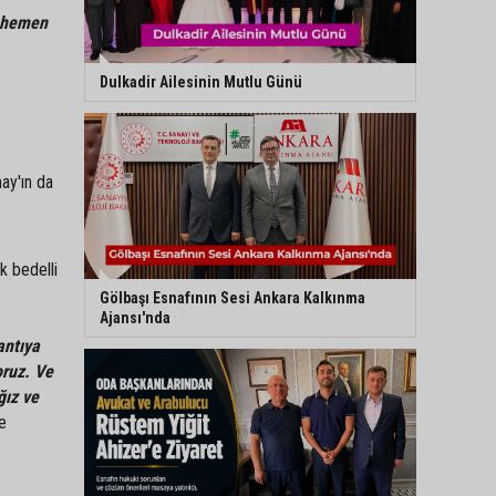
p hemen
Dulkadir Ailesinin Mutlu Günü
ay'ın da
k bedelli
Gölbaşı Esnafının Sesi Ankara Kalkınma
Ajansı'nda
antıya
ruz. Ve
ğız ve
e