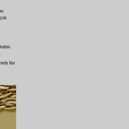
ını
 çok
kahını
.
rında Nur