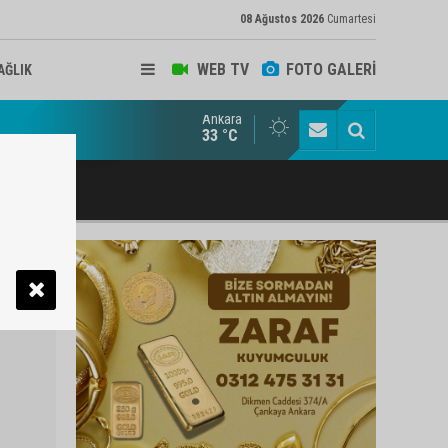
08 Ağustos 2026
Cumartesi
WEB TV
FOTO GALERİ
AĞLIK
Ankara
ukat ve Arabulucu Rüstem Yiğit Ahizer'e ziyaretçi akını
33 °C