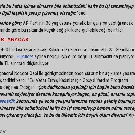
yle bu hafta içinde olmazsa bile önümüzdeki hafta bu işi tamamlayı
e ilgili inşallah yasayı çıkarmış olacağız"
dedi.
erine göre;
AK Parti'nin 30 yaş üstüne yönelik bir çalışma yaptığı ancak
inde göre bu rakamda küçük değişikliklere gidilebileceği belirtildi.
ARARLANACAK
an 400 bin kişi yararlanacak. Kulislerde daha önce hükümetin 25, Genelkurm
iliyordu.
Hükümet
ayrıca bedelli için euro değil TL alınmasını da planlıyor.
in TL alınması düşünülüyor.
eneral Necdet Özel ile görüşmesinden önce sürpriz bir açıklama yapara
kış tarihini verdi. "Eşi Vefat Etmiş Kadınlar İçin Sosyal Yardım Programı
a değinen Erdoğan,
"Çok dedikodusu yapıldığı için bugün bunu burada
Devamlı söyleniyor devamlı konuşuluyor bugün, bu güzel, anlamlı topl
askerlik
konusunda şu anda çalışmalarımızın sonuna gelmiş bulunuyo
 olmazsa bile önümüzdeki hafta bu işi tamamlayıp hemen adımı ataca
asayı çıkarmış olacağız. Ve bu da ülkemiz için hayırlı olsun diyorum"
diy
tur