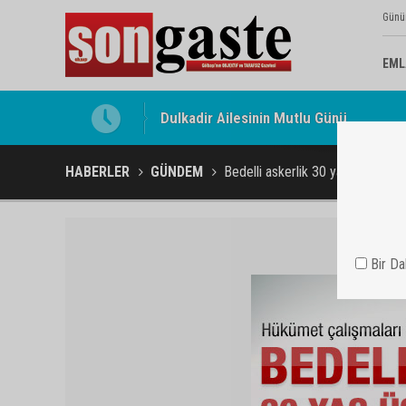
Günü
EML
Gölbaşı Esnafının Sesi Ankara Kalkınma
HABERLER
GÜNDEM
Bedelli askerlik 30 yaş üstüne çı
Bir D