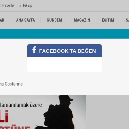
n Haberleri
Tekzip
AK
ANA SAYFA
GÜNDEM
MAGAZİN
EĞİTİM
S
 Ajansı'nda
Av
KÜLTÜR-SANAT
SPOR
RÖPORTAJ
FACEBOOK'TA BEĞEN
kıyor
aha Gösterme