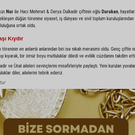
kızı
Nur
ile Hacı Mehmet & Derya Dulkadir çiftinin oğlu
Durukan
, hayatlar
ekleşen düğün törenine siyaset, iş dünyası ve sivil toplum kuruluşlarından
tluluğuna ortak oldu.
şı Kıydır
 töreninin en anlamlı anlarından biri ise nikah merasimi oldu. Genç çiftin ni
kıyarak, bir ömür boyu mutluluklar diledi ve evlilik cüzdanını takdim etti
r ve Ünal aileleri sevinçlerini misafirleriyle paylaştı. Yeni kurulan yuvala
klar diler, ailelerini tebrik ederiz.
tur