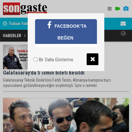
Tuhan Yılmaz'ın mutlu günü
Dulkadir A
FACEBOOK'TA
HABERLER
Bilet Haberleri
BEĞEN
Bir Daha Gösterme
Galatasaray'da 5 ismin bileti kesildi
Galatasaray Teknik Direktörü Fatih Terim, Almanya kampına bazı
oyuncuların götürülmeyeceğini söylemişti. İşte o isimler