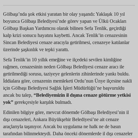
Gölbaşı’nda şok etkisi yaratan bir olay yaşandı: Yaklaşık 10 yıl
boyunca Gölbaşı Belediyesi’nde görev yapan ve Ülkü Ocakları
Gölbaşı Başkan Yardımcısı olarak bilinen Sefa Tenlik, geçirdiği
kalp krizi sonucu hayatını kaybetti. Ancak Tenlik’in cenazesinin
Sincan Belediyesi cenaze aracıyla getirilmesi, cenazeye katılanlar
üzerinde şaşkınlık ve tepki yarattı.
Sefa Tenlik’in 10 yıllık emeğine ve ilçedeki sevilen kimliğine
rağmen, cenazesinin neden Gölbaşı Belediyesi cenaze aracı ile
getirilmediği sorusu, taziyeye gelenlerin zihinlerinde yankı buldu.
İddialara göre, cenazenin memleketi Ordu’nun Ünye ilçesine nakli
için Gölbaşı Belediyesi Sağlık İşleri Müdürlüğü’ne başvuruldu
ancak bu talep,
“Belediyemizin il dışına cenaze götürme yetkisi
yok”
gerekçesiyle karşılık bulmadı.
Edinilen bilgiye göre, mevcut dönemde Gölbaşı Belediyesi’nin il
dışı cenazeleri, Ankara Büyükşehir Belediyesi’ne ait cenaze
araçlarıyla taşınıyor. Ancak bu uygulama ne halk ne de basın
tarafından bilinmekteydi. Daha önceki dönemlerde il dışı cenazeler