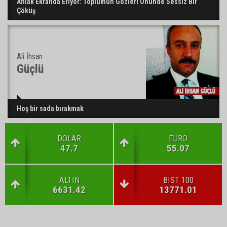
Ahlak Ekranda Eriyor: Toplumun Gözleri Önünde Sessiz Bir
Çöküş
Ali İhsan
Güçlü
Hoş bir sada bırakmak
DOLAR
EURO
47.7
55.07
ALTIN
BIST 100
6631.42
13771.01