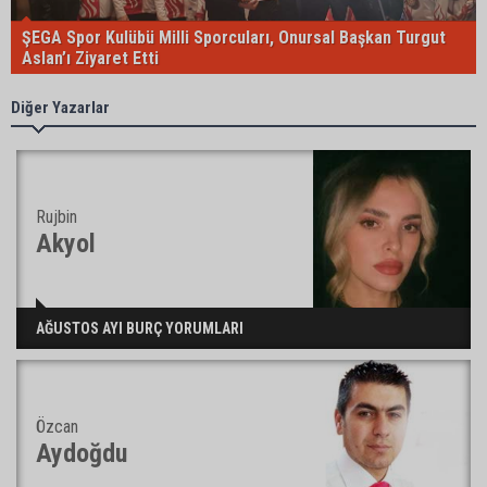
ŞEGA Spor Kulübü Milli Sporcuları, Onursal Başkan Turgut
Aslan’ı Ziyaret Etti
Diğer Yazarlar
Rujbin
Akyol
AĞUSTOS AYI BURÇ YORUMLARI
Özcan
Aydoğdu