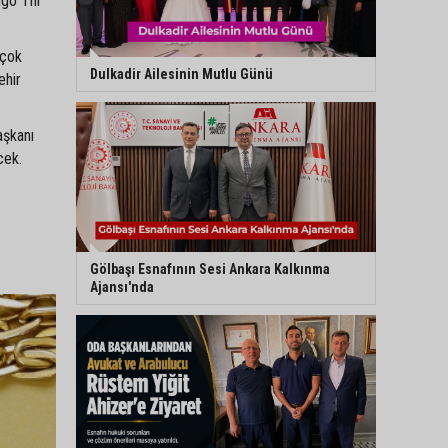
Ngo Thi
rçok
Dulkadir Ailesinin Mutlu Günü
ehir
aşkanı
cek.
Gölbaşı Esnafının Sesi Ankara Kalkınma
Ajansı'nda