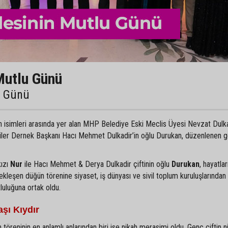
Mutlu Günü
u Günü
an isimleri arasında yer alan MHP Belediye Eski Meclis Üyesi Nevzat Dulka
liler Dernek Başkanı Hacı Mehmet Dulkadir’in oğlu Durukan, düzenlenen 
kızı
Nur
ile Hacı Mehmet & Derya Dulkadir çiftinin oğlu
Durukan
, hayatlar
ekleşen düğün törenine siyaset, iş dünyası ve sivil toplum kuruluşlarından
tluluğuna ortak oldu.
şı Kıydır
 töreninin en anlamlı anlarından biri ise nikah merasimi oldu. Genç çiftin ni