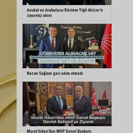
Avukat ve Arabulucu Rüstem Yiğit Ahizer'e
ziyaretçi akını
Nazım Sağlam geri adım atmadı
Murat Ilıkan’dan MHP Genel Başkanı