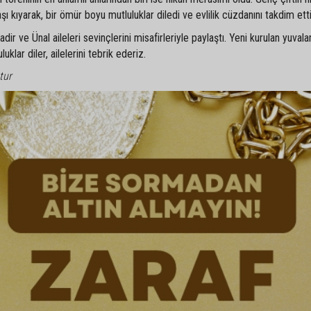
kıyarak, bir ömür boyu mutluluklar diledi ve evlilik cüzdanını takdim etti
r ve Ünal aileleri sevinçlerini misafirleriyle paylaştı. Yeni kurulan yuvala
klar diler, ailelerini tebrik ederiz.
tur