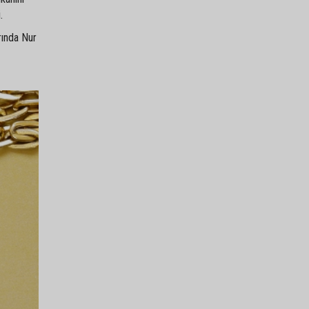
.
rında Nur