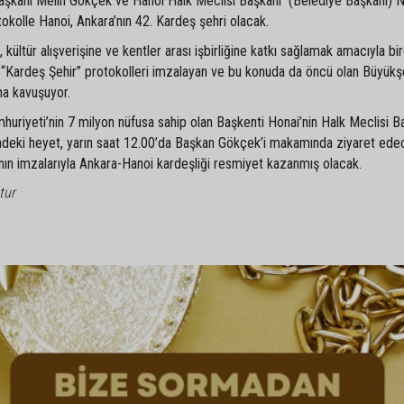
Başkanı Melih Gökçek ve Hanoi Halk Meclisi Başkanı (Belediye Başkanı) 
kolle Hanoi, Ankara’nın 42. Kardeş şehri olacak.
, kültür alışverişine ve kentler arası işbirliğine katkı sağlamak amacıyla bi
le “Kardeş Şehir” protokolleri imzalayan ve bu konuda da öncü olan Büyükş
ha kavuşuyor.
uriyeti’nin 7 milyon nüfusa sahip olan Başkenti Honai’nin Halk Meclisi B
ndeki heyet, yarın saat 12.00’da Başkan Gökçek’i makamında ziyaret ede
ının imzalarıyla Ankara-Hanoi kardeşliği resmiyet kazanmış olacak.
tur