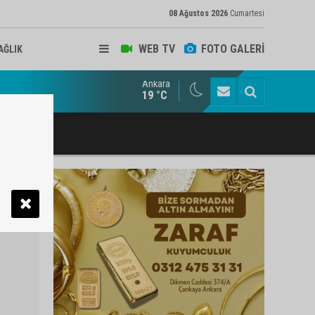
08 Ağustos 2026
Cumartesi
WEB TV
FOTO GALERİ
AĞLIK
Ankara
ukat ve Arabulucu Rüstem Yiğit Ahizer'e ziyaretçi akını
19 °C