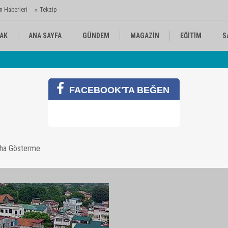
n Haberleri
Tekzip
AK
ANA SAYFA
GÜNDEM
MAGAZİN
EĞİTİM
S
 Ajansı'nda
Av
KÜLTÜR-SANAT
SPOR
RÖPORTAJ
FACEBOOK'TA BEĞEN
onai ile kardeş şehir oluyor
aha Gösterme