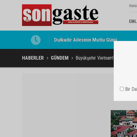
Günü
EML
Gölbaşı Esnafının Sesi Ankara Kalkınma
HABERLER
GÜNDEM
Büyükşehir Vietnam'ın Başkenti H
Bir D