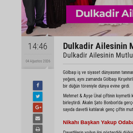
Dulkadir Ailesinin 
14:46
Dulkadir Ailesinin Mutl
04 Ağustos 2026
Gölbaşı iş ve siyaset dünyasının tanın
yeğeni, aynı zamanda Gölbaşı Kırşehir
bir düğün töreniyle dünya evine girdi.
Mehmet & Ayşe Ünal çiftinin kıymetli 
birleştirdi. Akalın Şato Bonbon'da gerç
sayıda davetli katılarak genç çiftin mu
Nikahı Başkan Yakup Odaba
Davetlilerin yoğun ilgi gösterdiği düğün