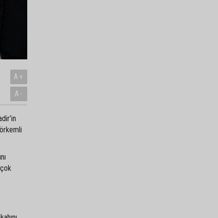
A+
A-
dir’in
görkemli
ını
 çok
kahını