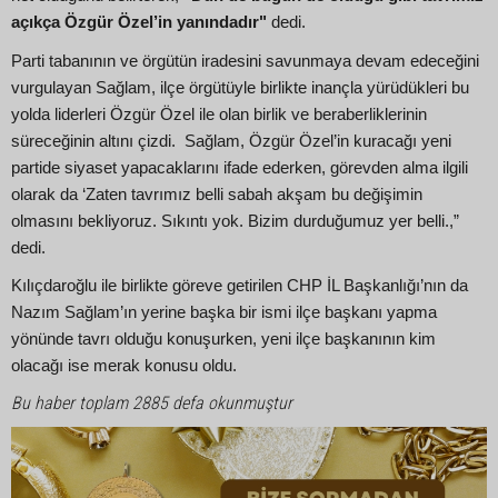
açıkça Özgür Özel’in yanındadır"
dedi.
Parti tabanının ve örgütün iradesini savunmaya devam edeceğini
vurgulayan Sağlam, ilçe örgütüyle birlikte inançla yürüdükleri bu
yolda liderleri Özgür Özel ile olan birlik ve beraberliklerinin
süreceğinin altını çizdi. Sağlam, Özgür Özel’in kuracağı yeni
partide siyaset yapacaklarını ifade ederken, görevden alma ilgili
olarak da ‘Zaten tavrımız belli sabah akşam bu değişimin
olmasını bekliyoruz. Sıkıntı yok. Bizim durduğumuz yer belli.,”
dedi.
Kılıçdaroğlu ile birlikte göreve getirilen CHP İL Başkanlığı’nın da
Nazım Sağlam’ın yerine başka bir ismi ilçe başkanı yapma
yönünde tavrı olduğu konuşurken, yeni ilçe başkanının kim
olacağı ise merak konusu oldu.
Bu haber toplam 2885 defa okunmuştur