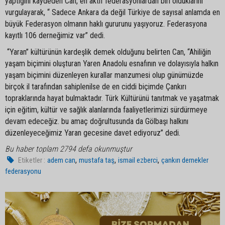
yaptığını kaydeden Can, en aktif federasyonlardan biri olduklarını
vurgulayarak, “ Sadece Ankara da değil Türkiye de sayısal anlamda en
büyük Federasyon olmanın haklı gururunu yaşıyoruz. Federasyona
kayıtlı 106 derneğimiz var” dedi.
“Yaran” kültürünün kardeşlik demek olduğunu belirten Can, “Ahiliğin
yaşam biçimini oluşturan Yaren Anadolu esnafının ve dolayısıyla halkın
yaşam biçimini düzenleyen kurallar manzumesi olup günümüzde
birçok il tarafından sahiplenilse de en ciddi biçimde Çankırı
topraklarında hayat bulmaktadır. Türk Kültürünü tanıtmak ve yaşatmak
için eğitim, kültür ve sağlık alanlarında faaliyetlerimizi sürdürmeye
devam edeceğiz. bu amaç doğrultusunda da Gölbaşı halkını
düzenleyeceğimiz Yaran gecesine davet ediyoruz” dedi.
Bu haber toplam 2794 defa okunmuştur
,
,
,
Etiketler :
adem can
mustafa taş
ismail ezberci
çankırı dernekler
federasyonu