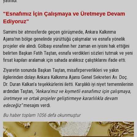
yatırıldı.
"Esnafımız İçin Çalışmaya ve Üretmeye Devam
Ediyoruz"
Samimi bir atmosferde geçen görüşmede, Ankara Kalkınma
Ajansı'nın bölge genelinde yürüttüğü çalışmalar ve esnafa yönelik
projeler ele alındı. Gölbaşı esnafının her zaman en iyisini hak ettiğini
belirten Başkan Fatih Taştan, esnafa verdikleri sözleri tutmak ve yeni
fırsat kapıları aralamak için sahada aralıksız çalıştıklarını ifade etti.
Ziyaretin sonunda Başkan Taştan, misafirperverlikleri ve yakın
ilgilerinden dolayı Ankara Kalkınma Ajansı Genel Sekreteri Av. Doç.
Dr. Duran Kalkan’a teşekkürlerini iletti. Karşılıklı iyi niyet temennilerinin
ardından Taştan,
"Ankara'mız ve kıymetli esnafımız için çalışmaya,
üretmeye ve ortak projeler geliştirmeye kararlılıkla devam
edeceğiz"
mesajını verdi.
Bu haber toplam 1056 defa okunmuştur