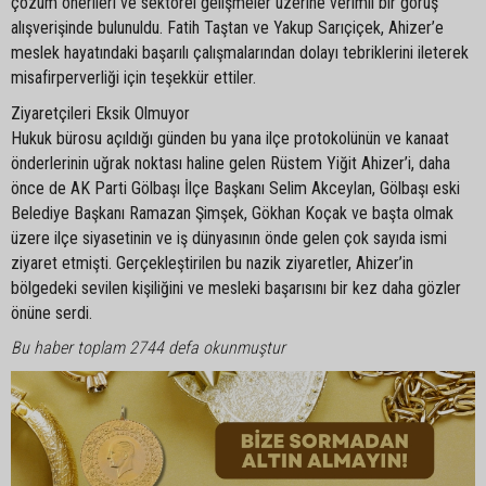
çözüm önerileri ve sektörel gelişmeler üzerine verimli bir görüş
alışverişinde bulunuldu. Fatih Taştan ve Yakup Sarıçiçek, Ahizer’e
meslek hayatındaki başarılı çalışmalarından dolayı tebriklerini ileterek
misafirperverliği için teşekkür ettiler.
Ziyaretçileri Eksik Olmuyor
Hukuk bürosu açıldığı günden bu yana ilçe protokolünün ve kanaat
önderlerinin uğrak noktası haline gelen Rüstem Yiğit Ahizer’i, daha
önce de AK Parti Gölbaşı İlçe Başkanı Selim Akceylan, Gölbaşı eski
Belediye Başkanı Ramazan Şimşek, Gökhan Koçak ve başta olmak
üzere ilçe siyasetinin ve iş dünyasının önde gelen çok sayıda ismi
ziyaret etmişti. Gerçekleştirilen bu nazik ziyaretler, Ahizer’in
bölgedeki sevilen kişiliğini ve mesleki başarısını bir kez daha gözler
önüne serdi.
Bu haber toplam 2744 defa okunmuştur