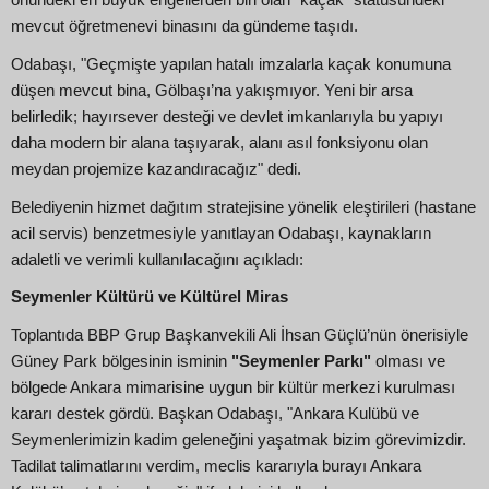
önündeki en büyük engellerden biri olan "kaçak" statüsündeki
mevcut öğretmenevi binasını da gündeme taşıdı.
Odabaşı, "Geçmişte yapılan hatalı imzalarla kaçak konumuna
düşen mevcut bina, Gölbaşı’na yakışmıyor. Yeni bir arsa
belirledik; hayırsever desteği ve devlet imkanlarıyla bu yapıyı
daha modern bir alana taşıyarak, alanı asıl fonksiyonu olan
meydan projemize kazandıracağız" dedi.
Belediyenin hizmet dağıtım stratejisine yönelik eleştirileri (hastane
acil servis) benzetmesiyle yanıtlayan Odabaşı, kaynakların
adaletli ve verimli kullanılacağını açıkladı:
Seymenler Kültürü ve Kültürel Miras
Toplantıda BBP Grup Başkanvekili Ali İhsan Güçlü’nün önerisiyle
Güney Park bölgesinin isminin
"Seymenler Parkı"
olması ve
bölgede Ankara mimarisine uygun bir kültür merkezi kurulması
kararı destek gördü. Başkan Odabaşı, "Ankara Kulübü ve
Seymenlerimizin kadim geleneğini yaşatmak bizim görevimizdir.
Tadilat talimatlarını verdim, meclis kararıyla burayı Ankara