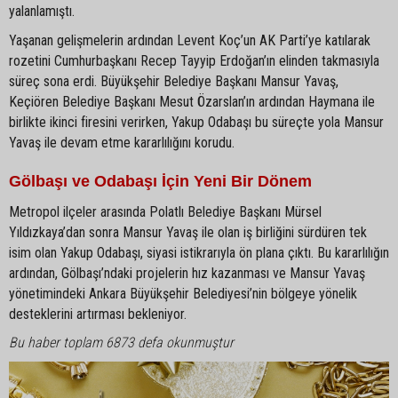
yalanlamıştı.
Yaşanan gelişmelerin ardından Levent Koç’un AK Parti’ye katılarak
rozetini Cumhurbaşkanı Recep Tayyip Erdoğan’ın elinden takmasıyla
süreç sona erdi. Büyükşehir Belediye Başkanı Mansur Yavaş,
Keçiören Belediye Başkanı Mesut Özarslan’ın ardından Haymana ile
birlikte ikinci firesini verirken, Yakup Odabaşı bu süreçte yola Mansur
Yavaş ile devam etme kararlılığını korudu.
Gölbaşı ve Odabaşı İçin Yeni Bir Dönem
Metropol ilçeler arasında Polatlı Belediye Başkanı Mürsel
Yıldızkaya’dan sonra Mansur Yavaş ile olan iş birliğini sürdüren tek
isim olan Yakup Odabaşı, siyasi istikrarıyla ön plana çıktı. Bu kararlılığın
ardından, Gölbaşı’ndaki projelerin hız kazanması ve Mansur Yavaş
yönetimindeki Ankara Büyükşehir Belediyesi’nin bölgeye yönelik
desteklerini artırması bekleniyor.
Bu haber toplam 6873 defa okunmuştur