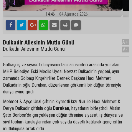
14:46
04 Ağustos 2026
Dulkadir Ailesinin Mutlu Günü
A+
Dulkadir Ailesinin Mutlu Günü
A-
Gölbaşı iş ve siyaset dünyasının tanınan isimleri arasında yer alan
MHP Belediye Eski Meclis Üyesi Nevzat Dulkadir’in yeğeni, aynı
zamanda Gölbaşı Kırşehirliler Dernek Başkanı Hacı Mehmet
Dulkadir’in oğlu Durukan, düzenlenen görkemli bir düğün töreniyle
dünya evine girdi.
Mehmet & Ayşe Ünal çiftinin kıymetli kızı
Nur
ile Hacı Mehmet &
Derya Dulkadir çiftinin oğlu
Durukan
, hayatlarını birleştirdi. Akalın
Şato Bonbon'da gerçekleşen düğün törenine siyaset, iş dünyası ve
sivil toplum kuruluşlarından çok sayıda davetli katılarak genç çiftin
mutluluğuna ortak oldu.