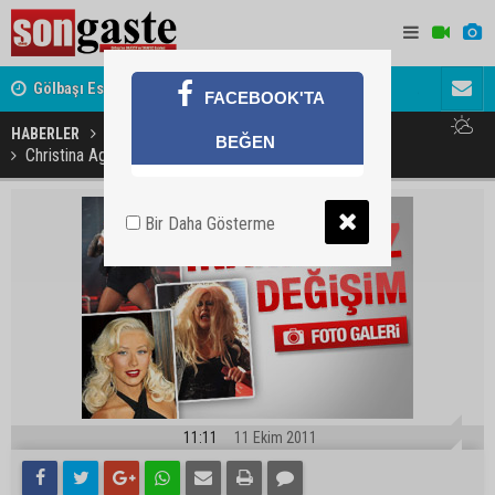
Gölbaşı Esnafının Sesi Ankara Kalkınma Ajansı'nda
Avukat ve 
FACEBOOK'TA
akını
HABERLER
BEĞEN
Christina Aguilera büyük hayal kırıklığı yaşattı - Foto
Bir Daha Gösterme
11:11
11 Ekim 2011