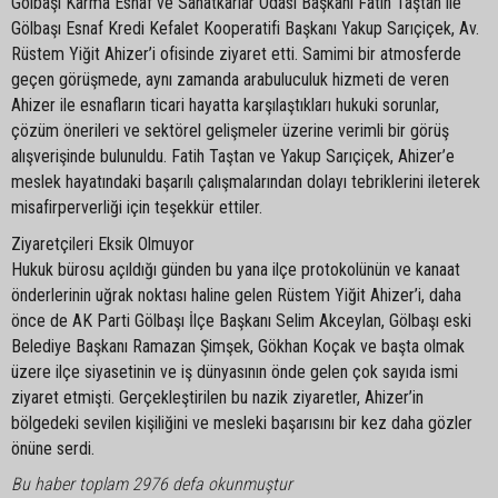
Gölbaşı Karma Esnaf ve Sanatkarlar Odası Başkanı Fatih Taştan ile
Gölbaşı Esnaf Kredi Kefalet Kooperatifi Başkanı Yakup Sarıçiçek, Av.
Rüstem Yiğit Ahizer’i ofisinde ziyaret etti. Samimi bir atmosferde
geçen görüşmede, aynı zamanda arabuluculuk hizmeti de veren
Ahizer ile esnafların ticari hayatta karşılaştıkları hukuki sorunlar,
çözüm önerileri ve sektörel gelişmeler üzerine verimli bir görüş
alışverişinde bulunuldu. Fatih Taştan ve Yakup Sarıçiçek, Ahizer’e
meslek hayatındaki başarılı çalışmalarından dolayı tebriklerini ileterek
misafirperverliği için teşekkür ettiler.
Ziyaretçileri Eksik Olmuyor
Hukuk bürosu açıldığı günden bu yana ilçe protokolünün ve kanaat
önderlerinin uğrak noktası haline gelen Rüstem Yiğit Ahizer’i, daha
önce de AK Parti Gölbaşı İlçe Başkanı Selim Akceylan, Gölbaşı eski
Belediye Başkanı Ramazan Şimşek, Gökhan Koçak ve başta olmak
üzere ilçe siyasetinin ve iş dünyasının önde gelen çok sayıda ismi
ziyaret etmişti. Gerçekleştirilen bu nazik ziyaretler, Ahizer’in
bölgedeki sevilen kişiliğini ve mesleki başarısını bir kez daha gözler
önüne serdi.
Bu haber toplam 2976 defa okunmuştur