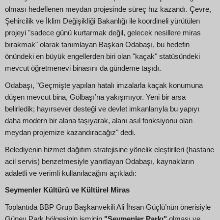
olması hedeflenen meydan projesinde süreç hız kazandı. Çevre,
Şehircilik ve İklim Değişikliği Bakanlığı ile koordineli yürütülen
projeyi "sadece günü kurtarmak değil, gelecek nesillere miras
bırakmak" olarak tanımlayan Başkan Odabaşı, bu hedefin
önündeki en büyük engellerden biri olan "kaçak" statüsündeki
mevcut öğretmenevi binasını da gündeme taşıdı.
Odabaşı, "Geçmişte yapılan hatalı imzalarla kaçak konumuna
düşen mevcut bina, Gölbaşı’na yakışmıyor. Yeni bir arsa
belirledik; hayırsever desteği ve devlet imkanlarıyla bu yapıyı
daha modern bir alana taşıyarak, alanı asıl fonksiyonu olan
meydan projemize kazandıracağız" dedi.
Belediyenin hizmet dağıtım stratejisine yönelik eleştirileri (hastane
acil servis) benzetmesiyle yanıtlayan Odabaşı, kaynakların
adaletli ve verimli kullanılacağını açıkladı:
Seymenler Kültürü ve Kültürel Miras
Toplantıda BBP Grup Başkanvekili Ali İhsan Güçlü’nün önerisiyle
Güney Park bölgesinin isminin
"Seymenler Parkı"
olması ve