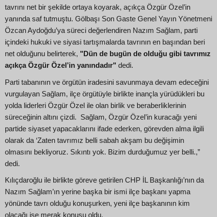
tavrını net bir şekilde ortaya koyarak, açıkça Özgür Özel’in
yanında saf tutmuştu. Gölbaşı Son Gaste Genel Yayın Yönetmeni
Özcan Aydoğdu’ya süreci değerlendiren Nazım Sağlam, parti
içindeki hukuki ve siyasi tartışmalarda tavrının en başından beri
net olduğunu belirterek,
"Dün de bugün de olduğu gibi tavrımız
açıkça Özgür Özel’in yanındadır"
dedi.
Parti tabanının ve örgütün iradesini savunmaya devam edeceğini
vurgulayan Sağlam, ilçe örgütüyle birlikte inançla yürüdükleri bu
yolda liderleri Özgür Özel ile olan birlik ve beraberliklerinin
süreceğinin altını çizdi. Sağlam, Özgür Özel’in kuracağı yeni
partide siyaset yapacaklarını ifade ederken, görevden alma ilgili
olarak da ‘Zaten tavrımız belli sabah akşam bu değişimin
olmasını bekliyoruz. Sıkıntı yok. Bizim durduğumuz yer belli.,”
dedi.
Kılıçdaroğlu ile birlikte göreve getirilen CHP İL Başkanlığı’nın da
Nazım Sağlam’ın yerine başka bir ismi ilçe başkanı yapma
yönünde tavrı olduğu konuşurken, yeni ilçe başkanının kim
olacağı ise merak konusu oldu.