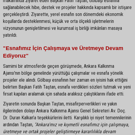
makamında ziyaret eden Başkan Fatih Taştan, Gölbaşı esnafına
sağlanabilecek hibe, destek ve projeler hakkında kapsamlı bir istişare
gerçekleştirdi. Ziyarette, yerel esnafın son dönemdeki ekonomik
koşullarda desteklenmesi, küçük ve orta ölçekli işletmelerin
vizyonunun genişletilmesi ve kurumsal iş birliği imkânları masaya
yatırıldı.
"Esnafımız İçin Çalışmaya ve Üretmeye Devam
Ediyoruz"
Samimi bir atmosferde geçen görüşmede, Ankara Kalkınma
Ajansı'nın bölge genelinde yürüttüğü çalışmalar ve esnafa yönelik
projeler ele alındı. Gölbaşı esnafının her zaman en iyisini hak ettiğini
belirten Başkan Fatih Taştan, esnafa verdikleri sözleri tutmak ve yeni
fırsat kapıları aralamak için sahada aralıksız çalıştıklarını ifade etti.
Ziyaretin sonunda Başkan Taştan, misafirperverlikleri ve yakın
ilgilerinden dolayı Ankara Kalkınma Ajansı Genel Sekreteri Av. Doç.
Dr. Duran Kalkan’a teşekkürlerini iletti. Karşılıklı iyi niyet temennilerinin
ardından Taştan,
"Ankara'mız ve kıymetli esnafımız için çalışmaya,
üretmeye ve ortak projeler geliştirmeye kararlılıkla devam