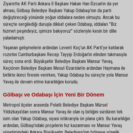
Ziyarette AK Parti Ankara İl Başkanı Hakan Han Özcan’ın da yer
alması, Gölbaşı Belediye Başkanı Yakup Odabaşı’nın da parti
değiştireceği yönünde yoğun iddialara neden olmuştu. Ancak bu
süreçte sergilediği duruşla dikkat çeken Odabaşı, iddiaları "Biz
hizmet peşindeyiz, işimize bakıyoruz" sözleriyle kesin bir dille
yalanlamıştı.
Yaşanan gelişmelerin ardından Levent Koç’un AK Parti’ye katılarak
rozetini Cumhurbaşkanı Recep Tayyip Erdoğan’ın elinden takmasıyla
süreç sona erdi. Büyükşehir Belediye Başkanı Mansur Yavaş,
Keçiören Belediye Başkanı Mesut Özarslan’ın ardından Haymana ile
birlikte ikinci firesini verirken, Yakup Odabaşı bu süreçte yola Mansur
Yavaş ile devam etme kararlılığını korudu.
Gölbaşı ve Odabaşı İçin Yeni Bir Dönem
Metropol ilçeler arasında Polatlı Belediye Başkanı Mürsel
Yıldızkaya’dan sonra Mansur Yavaş ile olan iş birliğini sürdüren tek
isim olan Yakup Odabaşı, siyasi istikrarıyla ön plana çıktı. Bu kararlılığın
ardından, Gölbaşı’ndaki projelerin hız kazanması ve Mansur Yavaş
yönetimindeki Ankara Büyükşehir Belediyesi’nin bölgeye yönelik