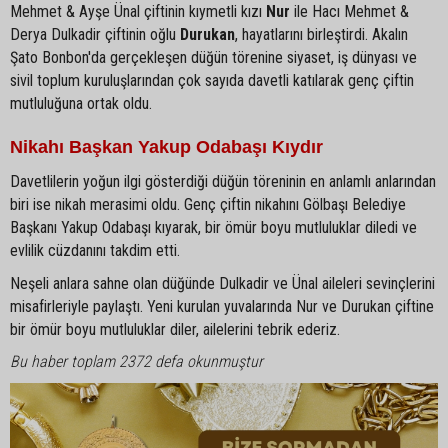
Mehmet & Ayşe Ünal çiftinin kıymetli kızı
Nur
ile Hacı Mehmet &
Derya Dulkadir çiftinin oğlu
Durukan
, hayatlarını birleştirdi. Akalın
Şato Bonbon'da gerçekleşen düğün törenine siyaset, iş dünyası ve
sivil toplum kuruluşlarından çok sayıda davetli katılarak genç çiftin
mutluluğuna ortak oldu.
Nikahı Başkan Yakup Odabaşı Kıydır
Davetlilerin yoğun ilgi gösterdiği düğün töreninin en anlamlı anlarından
biri ise nikah merasimi oldu. Genç çiftin nikahını Gölbaşı Belediye
Başkanı Yakup Odabaşı kıyarak, bir ömür boyu mutluluklar diledi ve
evlilik cüzdanını takdim etti.
Neşeli anlara sahne olan düğünde Dulkadir ve Ünal aileleri sevinçlerini
misafirleriyle paylaştı. Yeni kurulan yuvalarında Nur ve Durukan çiftine
bir ömür boyu mutluluklar diler, ailelerini tebrik ederiz.
Bu haber toplam 2372 defa okunmuştur