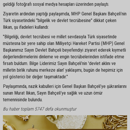
geldiği fotoğrafı sosyal medya hesapları üzerinden paylaştı.
Ziyaretin ardından yaptığı paylaşımda, MHP Genel Başkanı Bahçeli’nin
Türk siyasetindeki "bilgelik ve devlet tecrübesine" dikkat çeken
Ilıkan, şu ifadeleri kullandı:
"Bilgeliği, devlet tecrübesi ve millet sevdasıyla Türk siyasetinde
müstesna bir yere sahip olan Milliyetçi Hareket Partisi (MHP) Genel
Başkanımız Sayın Devlet Bahçeli beyefendiyi ziyaret ederek kıymetli
değerlendirmelerini dinleme ve engin tecrübelerinden istifade etme
fırsatı buldum. Bilge Liderimiz Sayın Bahçeli’nin 'devlet aklını ve
milletin birlik ruhunu merkeze alan' yaklaşımı, bugün de hepimiz için
yol gösterici bir değer taşımaktadır."
Paylaşımında, nazik kabulleri için Genel Başkan Bahçeli’ye şükranlarını
sunan Murat Ilıkan, Sayın Bahçeli’ye sağlık ve uzun ömür
temennisinde bulundu.
Bu haber toplam 5747 defa okunmuştur