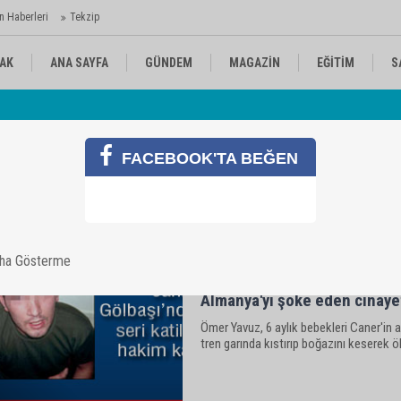
n Haberleri
Tekzip
AK
ANA SAYFA
GÜNDEM
MAGAZİN
EĞİTİM
S
Gö
KÜLTÜR-SANAT
SPOR
RÖPORTAJ
FACEBOOK'TA BEĞEN
aha Gösterme
Almanya'yı şoke eden cinaye
Ömer Yavuz, 6 aylık bebekleri Caner'in 
tren garında kıstırıp boğazını keserek ö