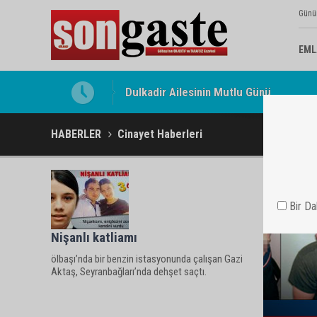
Günü
EML
Dulkadir Ailesinin Mutlu Günü
HABERLER
Cinayet Haberleri
Bir D
Nişanlı katliamı
ölbaşı’nda bir benzin istasyonunda çalışan Gazi
Aktaş, Seyranbağları’nda dehşet saçtı.