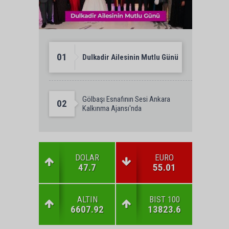
01
Dulkadir Ailesinin Mutlu Günü
Gölbaşı Esnafının Sesi Ankara
02
Kalkınma Ajansı'nda
DOLAR
EURO
47.7
55.01
ALTIN
BIST 100
6607.92
13823.6