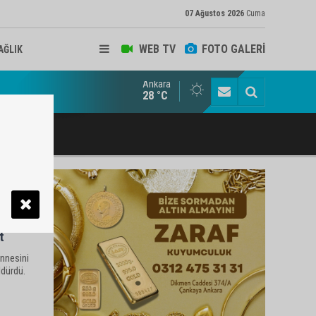
07 Ağustos 2026
Cuma
WEB TV
FOTO GALERİ
AĞLIK
Ankara
lbaşı Esnafının Sesi Ankara Kalkınma Ajansı'nda
28 °C
t
annesini
ldürdü.