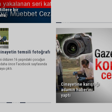
tillere bir
aha
inayetin temsili fotoğrafı
ini öldüren 16 yaşındaki çocuğun
i daha önce Facebook sayfasında
aya çıktı.
Cinayetine karıştığı
adamın haberini
yaptı