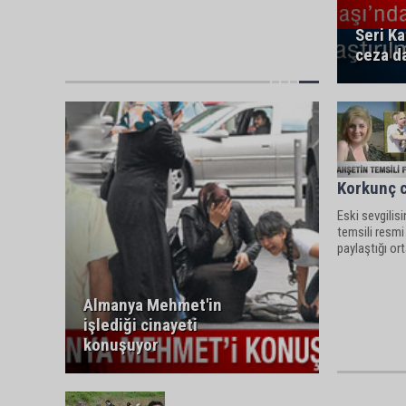
Seri Ka
ceza d
Korkunç c
Eski sevgilis
temsili resm
paylaştığı ort
Almanya Mehmet'in
işlediği cinayeti
konuşuyor