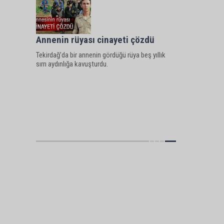
Annenin rüyası cinayeti çözdü
Tekirdağ’da bir annenin gördüğü rüya beş yıllık
sırrı aydınlığa kavuşturdu.