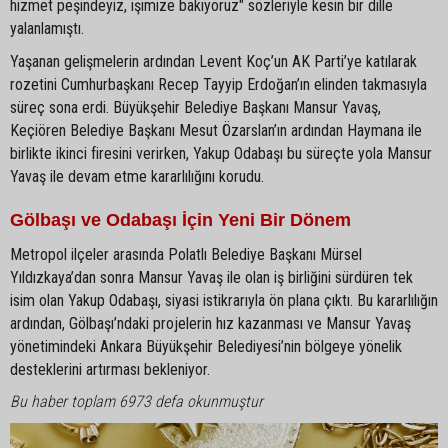
hizmet peşindeyiz, işimize bakıyoruz" sözleriyle kesin bir dille
yalanlamıştı.
Yaşanan gelişmelerin ardından Levent Koç’un AK Parti’ye katılarak
rozetini Cumhurbaşkanı Recep Tayyip Erdoğan’ın elinden takmasıyla
süreç sona erdi. Büyükşehir Belediye Başkanı Mansur Yavaş,
Keçiören Belediye Başkanı Mesut Özarslan’ın ardından Haymana ile
birlikte ikinci firesini verirken, Yakup Odabaşı bu süreçte yola Mansur
Yavaş ile devam etme kararlılığını korudu.
Gölbaşı ve Odabaşı İçin Yeni Bir Dönem
Metropol ilçeler arasında Polatlı Belediye Başkanı Mürsel
Yıldızkaya’dan sonra Mansur Yavaş ile olan iş birliğini sürdüren tek
isim olan Yakup Odabaşı, siyasi istikrarıyla ön plana çıktı. Bu kararlılığın
ardından, Gölbaşı’ndaki projelerin hız kazanması ve Mansur Yavaş
yönetimindeki Ankara Büyükşehir Belediyesi’nin bölgeye yönelik
desteklerini artırması bekleniyor.
Bu haber toplam 6973 defa okunmuştur