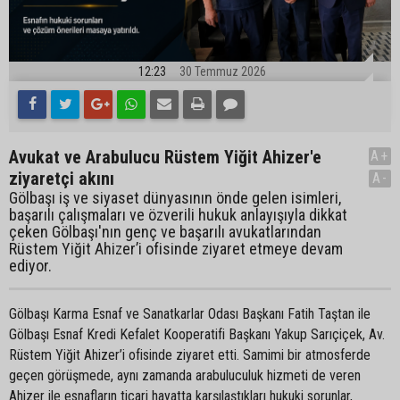
12:23
30 Temmuz 2026
Avukat ve Arabulucu Rüstem Yiğit Ahizer'e
A+
ziyaretçi akını
A-
Gölbaşı iş ve siyaset dünyasının önde gelen isimleri,
başarılı çalışmaları ve özverili hukuk anlayışıyla dikkat
çeken Gölbaşı'nın genç ve başarılı avukatlarından
Rüstem Yiğit Ahizer’i ofisinde ziyaret etmeye devam
ediyor.
Gölbaşı Karma Esnaf ve Sanatkarlar Odası Başkanı Fatih Taştan ile
Gölbaşı Esnaf Kredi Kefalet Kooperatifi Başkanı Yakup Sarıçiçek, Av.
Rüstem Yiğit Ahizer’i ofisinde ziyaret etti. Samimi bir atmosferde
geçen görüşmede, aynı zamanda arabuluculuk hizmeti de veren
Ahizer ile esnafların ticari hayatta karşılaştıkları hukuki sorunlar,