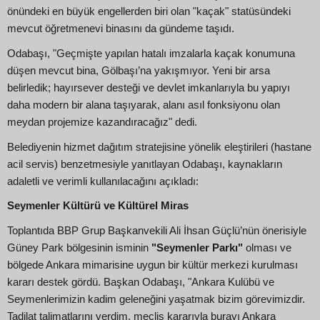
önündeki en büyük engellerden biri olan "kaçak" statüsündeki
mevcut öğretmenevi binasını da gündeme taşıdı.
Odabaşı, "Geçmişte yapılan hatalı imzalarla kaçak konumuna
düşen mevcut bina, Gölbaşı’na yakışmıyor. Yeni bir arsa
belirledik; hayırsever desteği ve devlet imkanlarıyla bu yapıyı
daha modern bir alana taşıyarak, alanı asıl fonksiyonu olan
meydan projemize kazandıracağız" dedi.
Belediyenin hizmet dağıtım stratejisine yönelik eleştirileri (hastane
acil servis) benzetmesiyle yanıtlayan Odabaşı, kaynakların
adaletli ve verimli kullanılacağını açıkladı:
Seymenler Kültürü ve Kültürel Miras
Toplantıda BBP Grup Başkanvekili Ali İhsan Güçlü’nün önerisiyle
Güney Park bölgesinin isminin
"Seymenler Parkı"
olması ve
bölgede Ankara mimarisine uygun bir kültür merkezi kurulması
kararı destek gördü. Başkan Odabaşı, "Ankara Kulübü ve
Seymenlerimizin kadim geleneğini yaşatmak bizim görevimizdir.
Tadilat talimatlarını verdim, meclis kararıyla burayı Ankara