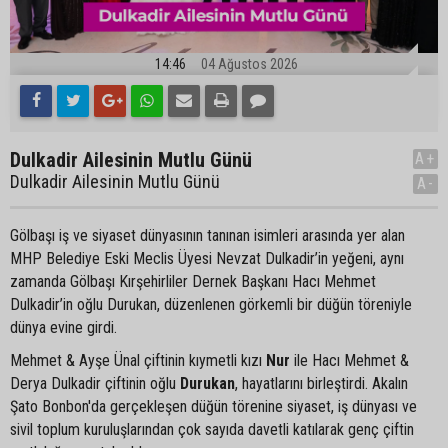
14:46
04 Ağustos 2026
Dulkadir Ailesinin Mutlu Günü
A+
Dulkadir Ailesinin Mutlu Günü
A-
Gölbaşı iş ve siyaset dünyasının tanınan isimleri arasında yer alan
MHP Belediye Eski Meclis Üyesi Nevzat Dulkadir’in yeğeni, aynı
zamanda Gölbaşı Kırşehirliler Dernek Başkanı Hacı Mehmet
Dulkadir’in oğlu Durukan, düzenlenen görkemli bir düğün töreniyle
dünya evine girdi.
Mehmet & Ayşe Ünal çiftinin kıymetli kızı
Nur
ile Hacı Mehmet &
Derya Dulkadir çiftinin oğlu
Durukan
, hayatlarını birleştirdi. Akalın
Şato Bonbon'da gerçekleşen düğün törenine siyaset, iş dünyası ve
sivil toplum kuruluşlarından çok sayıda davetli katılarak genç çiftin