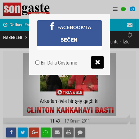
Gölbaşı Esnafının Sesi Ankara Kalkınma Ajansı'nda
Avukat ve 
FACEBOOK'TA
akını
HABERLER
GÜNDEM
BEĞEN
Clinton'u kahkahaya boğan görüntü - İzle
Bir Daha Gösterme
11:43
17 Kasım 2011