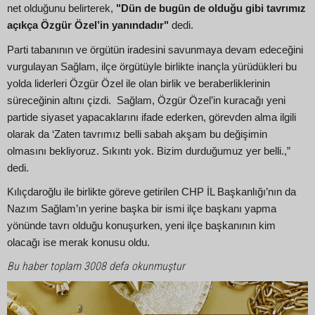
net olduğunu belirterek,
"Dün de bugün de olduğu gibi tavrımız
açıkça Özgür Özel’in yanındadır"
dedi.
Parti tabanının ve örgütün iradesini savunmaya devam edeceğini
vurgulayan Sağlam, ilçe örgütüyle birlikte inançla yürüdükleri bu
yolda liderleri Özgür Özel ile olan birlik ve beraberliklerinin
süreceğinin altını çizdi. Sağlam, Özgür Özel’in kuracağı yeni
partide siyaset yapacaklarını ifade ederken, görevden alma ilgili
olarak da ‘Zaten tavrımız belli sabah akşam bu değişimin
olmasını bekliyoruz. Sıkıntı yok. Bizim durduğumuz yer belli.,”
dedi.
Kılıçdaroğlu ile birlikte göreve getirilen CHP İL Başkanlığı’nın da
Nazım Sağlam’ın yerine başka bir ismi ilçe başkanı yapma
yönünde tavrı olduğu konuşurken, yeni ilçe başkanının kim
olacağı ise merak konusu oldu.
Bu haber toplam 3008 defa okunmuştur