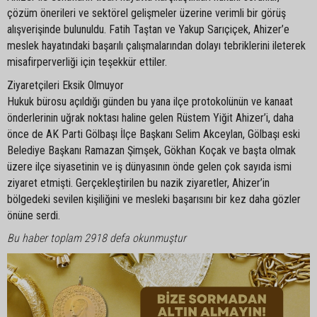
çözüm önerileri ve sektörel gelişmeler üzerine verimli bir görüş
alışverişinde bulunuldu. Fatih Taştan ve Yakup Sarıçiçek, Ahizer’e
meslek hayatındaki başarılı çalışmalarından dolayı tebriklerini ileterek
misafirperverliği için teşekkür ettiler.
Ziyaretçileri Eksik Olmuyor
Hukuk bürosu açıldığı günden bu yana ilçe protokolünün ve kanaat
önderlerinin uğrak noktası haline gelen Rüstem Yiğit Ahizer’i, daha
önce de AK Parti Gölbaşı İlçe Başkanı Selim Akceylan, Gölbaşı eski
Belediye Başkanı Ramazan Şimşek, Gökhan Koçak ve başta olmak
üzere ilçe siyasetinin ve iş dünyasının önde gelen çok sayıda ismi
ziyaret etmişti. Gerçekleştirilen bu nazik ziyaretler, Ahizer’in
bölgedeki sevilen kişiliğini ve mesleki başarısını bir kez daha gözler
önüne serdi.
Bu haber toplam 2918 defa okunmuştur