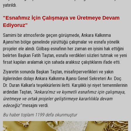
yatırıldı.
"Esnafımız İçin Çalışmaya ve Üretmeye Devam
Ediyoruz"
Samimi bir atmosferde geçen görüşmede, Ankara Kalkınma
Ajansı'nın bölge genelinde yürüttüğü çalışmalar ve esnafa yönelik
projeler ele alındı. Gölbaşı esnafının her zaman en iyisini hak ettiğini
belirten Başkan Fatih Taştan, esnafa verdikleri sözleri tutmak ve yeni
fırsat kapıları aralamak için sahada aralıksız çalıştıklarını ifade etti.
Ziyaretin sonunda Başkan Taştan, misafirperverlikleri ve yakın
ilgilerinden dolayı Ankara Kalkınma Ajansı Genel Sekreteri Av. Doç.
Dr. Duran Kalkan’a teşekkürlerini iletti. Karşılıklı iyi niyet temennilerinin
ardından Taştan,
"Ankara'mız ve kıymetli esnafımız için çalışmaya,
üretmeye ve ortak projeler geliştirmeye kararlılıkla devam
edeceğiz"
mesajını verdi.
Bu haber toplam 1199 defa okunmuştur