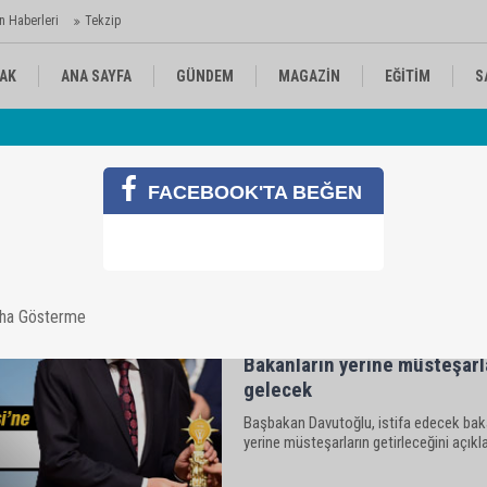
n Haberleri
Tekzip
AK
ANA SAYFA
GÜNDEM
MAGAZİN
EĞİTİM
S
Gö
KÜLTÜR-SANAT
SPOR
RÖPORTAJ
FACEBOOK'TA BEĞEN
aha Gösterme
Bakanların yerine müsteşarl
gelecek
Başbakan Davutoğlu, istifa edecek bak
yerine müsteşarların getirleceğini açıkla