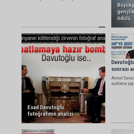
Büyükş
gençlik
ödülü
Davutoğlu
sonrası a
Ahmet Davutoğ
açıklama yapt
Esad Davutoğlu
fotoğrafının analizi