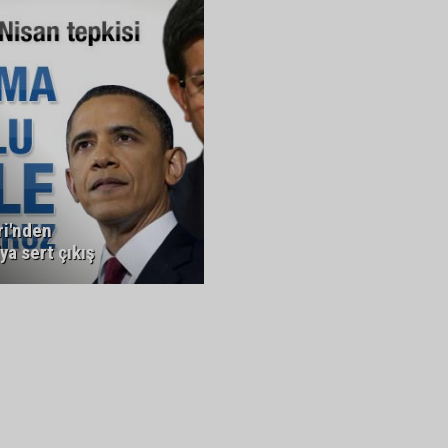
ri'nden
a sert çıkış