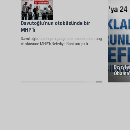
Davutoğlu'nun otobüsünde bir
MHP'li
Davutoğlu'nun seçim çalışmaları sırasında miting
otobüsüne MHP'li Belediye Başkanı çıktı.
Dışişle
Obama'y