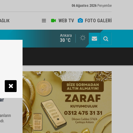
06 Ağustos 2026
Perşembe
WEB TV
FOTO GALERİ
AĞLIK
Ankara
lbaşı Esnafının Sesi Ankara Kalkınma Ajansı'nda
30 °C
ar
anların
dı.