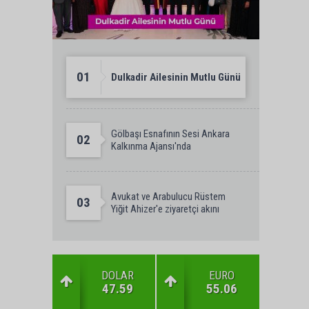
01
Dulkadir Ailesinin Mutlu Günü
Gölbaşı Esnafının Sesi Ankara
02
Kalkınma Ajansı'nda
Avukat ve Arabulucu Rüstem
03
Yiğit Ahizer'e ziyaretçi akını
DOLAR
EURO
47.59
55.06