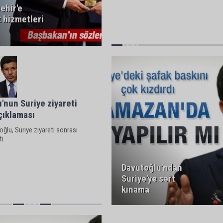
ehir'e
 hizmetleri
'nun Suriye ziyareti
çıklaması
lu, Suriye ziyareti sonrası
ı.
Davutoğlu'ndan
Suriye'ye sert
kınama