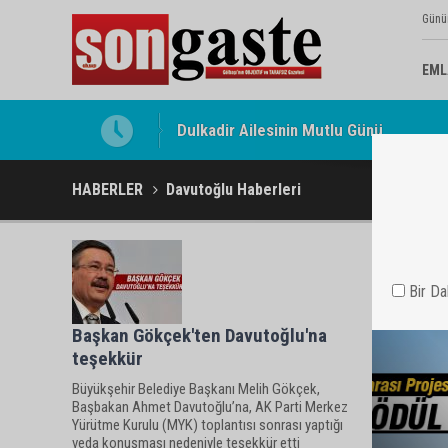
Günü
EML
Dulkadir Ailesinin Mutlu Günü
HABERLER
Davutoğlu Haberleri
Bir D
Başkan Gökçek'ten Davutoğlu'na
teşekkür
Büyükşehir Belediye Başkanı Melih Gökçek,
Başbakan Ahmet Davutoğlu’na, AK Parti Merkez
Yürütme Kurulu (MYK) toplantısı sonrası yaptığı
veda konuşması nedeniyle teşekkür etti