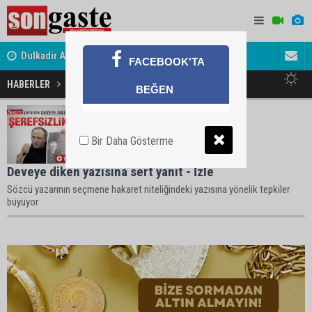
Dulkadir Ailesinin Mutlu Günü
Gölbaşı Es
FACEBOOK'TA
HABERLER
Deveye Diken Haberleri
BEĞEN
Bir Daha Gösterme
Deveye diken yazısına sert yanıt - İzle
Sözcü yazarının seçmene hakaret niteliğindeki yazısına yönelik tepkiler
büyüyor