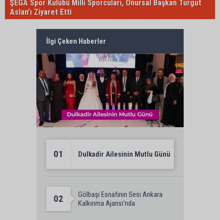
ŞEGA Spor Kulübü Milli Sporcuları, Onursal Başkan Turgut
Aslan’ı Ziyaret Etti
İlgi Çeken Haberler
01
Dulkadir Ailesinin Mutlu Günü
Gölbaşı Esnafının Sesi Ankara
02
Kalkınma Ajansı'nda