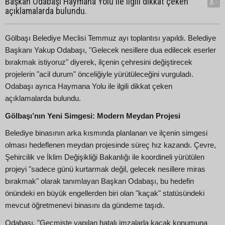
Başkan Odabaşı Haymana Yolu ile ilgili dikkat çeken
A-
açıklamalarda bulundu.
Gölbaşı Belediye Meclisi Temmuz ayı toplantısı yapıldı. Belediye
Başkanı Yakup Odabaşı, "Gelecek nesillere dua edilecek eserler
bırakmak istiyoruz" diyerek, ilçenin çehresini değiştirecek
projelerin "acil durum" önceliğiyle yürütüleceğini vurguladı.
Odabaşı ayrıca Haymana Yolu ile ilgili dikkat çeken
açıklamalarda bulundu.
Gölbaşı’nın Yeni Simgesi: Modern Meydan Projesi
Belediye binasının arka kısmında planlanan ve ilçenin simgesi
olması hedeflenen meydan projesinde süreç hız kazandı. Çevre,
Şehircilik ve İklim Değişikliği Bakanlığı ile koordineli yürütülen
projeyi "sadece günü kurtarmak değil, gelecek nesillere miras
bırakmak" olarak tanımlayan Başkan Odabaşı, bu hedefin
önündeki en büyük engellerden biri olan "kaçak" statüsündeki
mevcut öğretmenevi binasını da gündeme taşıdı.
Odabaşı, "Geçmişte yapılan hatalı imzalarla kaçak konumuna