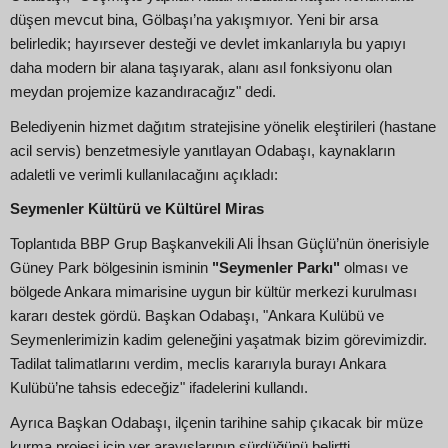
düşen mevcut bina, Gölbaşı’na yakışmıyor. Yeni bir arsa
belirledik; hayırsever desteği ve devlet imkanlarıyla bu yapıyı
daha modern bir alana taşıyarak, alanı asıl fonksiyonu olan
meydan projemize kazandıracağız" dedi.
Belediyenin hizmet dağıtım stratejisine yönelik eleştirileri (hastane
acil servis) benzetmesiyle yanıtlayan Odabaşı, kaynakların
adaletli ve verimli kullanılacağını açıkladı:
Seymenler Kültürü ve Kültürel Miras
Toplantıda BBP Grup Başkanvekili Ali İhsan Güçlü’nün önerisiyle
Güney Park bölgesinin isminin
"Seymenler Parkı"
olması ve
bölgede Ankara mimarisine uygun bir kültür merkezi kurulması
kararı destek gördü. Başkan Odabaşı, "Ankara Kulübü ve
Seymenlerimizin kadim geleneğini yaşatmak bizim görevimizdir.
Tadilat talimatlarını verdim, meclis kararıyla burayı Ankara
Kulübü’ne tahsis edeceğiz" ifadelerini kullandı.
Ayrıca Başkan Odabaşı, ilçenin tarihine sahip çıkacak bir müze
kurma projesi için yer arayışlarının sürdüğünü belirtti.