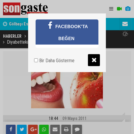
Gölbaşı Esnafının Sesi Ankara Kalkınma Ajansı'nda
Avukat ve 
FACEBOOK'TA
akını
HABERLER
SAĞLIK
BEĞEN
Diyabetteki beslenmeyi diyetle karıştırmayın
Bir Daha Gösterme
18:44
09 Mayıs 2011