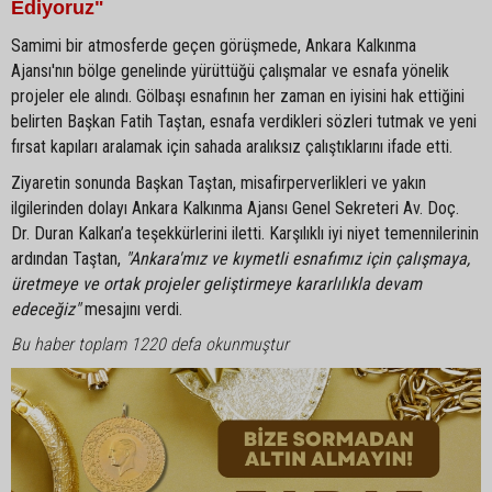
Ediyoruz"
Samimi bir atmosferde geçen görüşmede, Ankara Kalkınma
Ajansı'nın bölge genelinde yürüttüğü çalışmalar ve esnafa yönelik
projeler ele alındı. Gölbaşı esnafının her zaman en iyisini hak ettiğini
belirten Başkan Fatih Taştan, esnafa verdikleri sözleri tutmak ve yeni
fırsat kapıları aralamak için sahada aralıksız çalıştıklarını ifade etti.
Ziyaretin sonunda Başkan Taştan, misafirperverlikleri ve yakın
ilgilerinden dolayı Ankara Kalkınma Ajansı Genel Sekreteri Av. Doç.
Dr. Duran Kalkan’a teşekkürlerini iletti. Karşılıklı iyi niyet temennilerinin
ardından Taştan,
"Ankara'mız ve kıymetli esnafımız için çalışmaya,
üretmeye ve ortak projeler geliştirmeye kararlılıkla devam
edeceğiz"
mesajını verdi.
Bu haber toplam 1220 defa okunmuştur