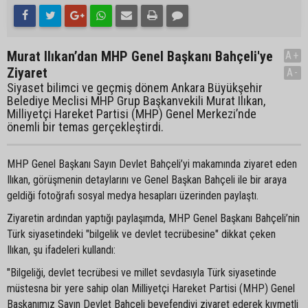
Murat Ilıkan’dan MHP Genel Başkanı Bahçeli'ye
A+
Ziyaret
A-
Siyaset bilimci ve geçmiş dönem Ankara Büyükşehir
Belediye Meclisi MHP Grup Başkanvekili Murat Ilıkan,
Milliyetçi Hareket Partisi (MHP) Genel Merkezi’nde
önemli bir temas gerçekleştirdi.
MHP Genel Başkanı Sayın Devlet Bahçeli’yi makamında ziyaret eden
Ilıkan, görüşmenin detaylarını ve Genel Başkan Bahçeli ile bir araya
geldiği fotoğrafı sosyal medya hesapları üzerinden paylaştı.
Ziyaretin ardından yaptığı paylaşımda, MHP Genel Başkanı Bahçeli’nin
Türk siyasetindeki "bilgelik ve devlet tecrübesine" dikkat çeken
Ilıkan, şu ifadeleri kullandı:
"Bilgeliği, devlet tecrübesi ve millet sevdasıyla Türk siyasetinde
müstesna bir yere sahip olan Milliyetçi Hareket Partisi (MHP) Genel
Başkanımız Sayın Devlet Bahçeli beyefendiyi ziyaret ederek kıymetli