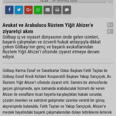
12:23
30 Temmuz 2026
Avukat ve Arabulucu Rüstem Yiğit Ahizer'e
A+
ziyaretçi akını
A-
Gölbaşı iş ve siyaset dünyasının önde gelen isimleri,
başarılı çalışmaları ve özverili hukuk anlayışıyla dikkat
çeken Gölbaşı'nın genç ve başarılı avukatlarından
Rüstem Yiğit Ahizer’i ofisinde ziyaret etmeye devam
ediyor.
Gölbaşı Karma Esnaf ve Sanatkarlar Odası Başkanı Fatih Taştan ile
Gölbaşı Esnaf Kredi Kefalet Kooperatifi Başkanı Yakup Sarıçiçek, Av.
Rüstem Yiğit Ahizer’i ofisinde ziyaret etti. Samimi bir atmosferde
geçen görüşmede, aynı zamanda arabuluculuk hizmeti de veren
Ahizer ile esnafların ticari hayatta karşılaştıkları hukuki sorunlar,
çözüm önerileri ve sektörel gelişmeler üzerine verimli bir görüş
alışverişinde bulunuldu. Fatih Taştan ve Yakup Sarıçiçek, Ahizer’e
meslek hayatındaki başarılı çalışmalarından dolayı tebriklerini ileterek