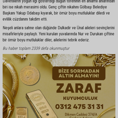
Davetlilerin yoğun ilgi gösterdiği düğün töreninin en anlamlı anlarından
biri ise nikah merasimi oldu. Genç çiftin nikahını Gölbaşı Belediye
Başkanı Yakup Odabaşı kıyarak, bir ömür boyu mutluluklar diledi ve
evlilik cüzdanını takdim etti.
Neşeli anlara sahne olan düğünde Dulkadir ve Ünal aileleri sevinçlerini
misafirleriyle paylaştı. Yeni kurulan yuvalarında Nur ve Durukan çiftine
bir ömür boyu mutluluklar diler, ailelerini tebrik ederiz.
Bu haber toplam 2339 defa okunmuştur