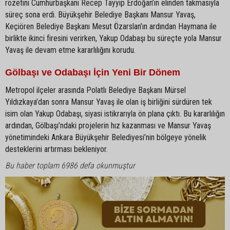
rozetini Cumhurbaşkanı Recep Tayyip Erdoğan’ın elinden takmasıyla
süreç sona erdi. Büyükşehir Belediye Başkanı Mansur Yavaş,
Keçiören Belediye Başkanı Mesut Özarslan’ın ardından Haymana ile
birlikte ikinci firesini verirken, Yakup Odabaşı bu süreçte yola Mansur
Yavaş ile devam etme kararlılığını korudu.
Gölbaşı ve Odabaşı İçin Yeni Bir Dönem
Metropol ilçeler arasında Polatlı Belediye Başkanı Mürsel
Yıldızkaya’dan sonra Mansur Yavaş ile olan iş birliğini sürdüren tek
isim olan Yakup Odabaşı, siyasi istikrarıyla ön plana çıktı. Bu kararlılığın
ardından, Gölbaşı’ndaki projelerin hız kazanması ve Mansur Yavaş
yönetimindeki Ankara Büyükşehir Belediyesi’nin bölgeye yönelik
desteklerini artırması bekleniyor.
Bu haber toplam 6986 defa okunmuştur