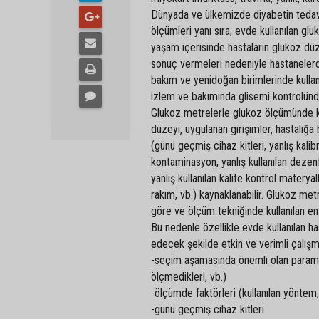
Dünyada ve ülkemizde diyabetin tedavi 
ölçümleri yanı sıra, evde kullanılan glu
yaşam içerisinde hastaların glukoz düzey
sonuç vermeleri nedeniyle hastanelerde 
bakım ve yenidoğan birimlerinde kullanı
izlem ve bakımında glisemi kontrolünd
Glukoz metrelerle glukoz ölçümünde ka
düzeyi, uygulanan girişimler, hastalığa
(günü geçmiş cihaz kitleri, yanlış kalib
kontaminasyon, yanlış kullanılan dezenfe
yanlış kullanılan kalite kontrol materya
rakım, vb.) kaynaklanabilir. Glukoz met
göre ve ölçüm tekniğinde kullanılan en
Bu nedenle özellikle evde kullanılan ha
edecek şekilde etkin ve verimli çalışma
-seçim aşamasında önemli olan parametr
ölçmedikleri, vb.)
-ölçümde faktörleri (kullanılan yöntem,
-günü geçmiş cihaz kitleri