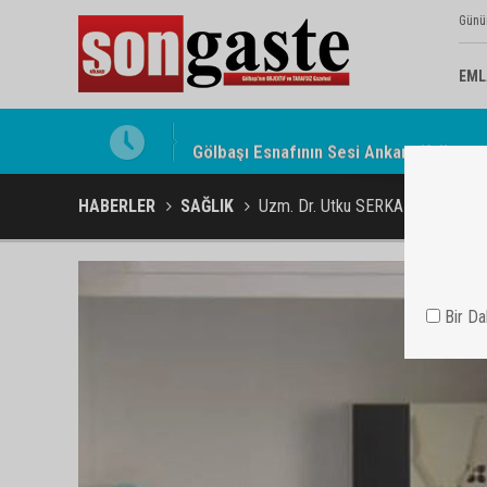
Günü
EML
Gölbaşı Esnafının Sesi Ankara Kalkınma
HABERLER
SAĞLIK
Uzm. Dr. Utku SERKANT'dan öneml
Bir D