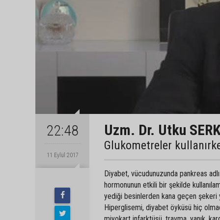
Uzm. Dr. Utku SER
22:48
Glukometreler kullanırk
11 Eylül 2017
Diyabet, vücudunuzunda pankreas adlı s
hormonunun etkili bir şekilde kullanıl
yediği besinlerden kana geçen şekeri 
Hiperglisemi, diyabet öyküsü hiç olmad
miyokart infarktüsü, travma, yanık, kar