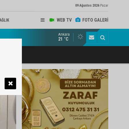
09 Ağustos 2026
Pazar
WEB TV
FOTO GALERİ
AĞLIK
Ankara
ukat ve Arabulucu Rüstem Yiğit Ahizer'e ziyaretçi akını
21 °C