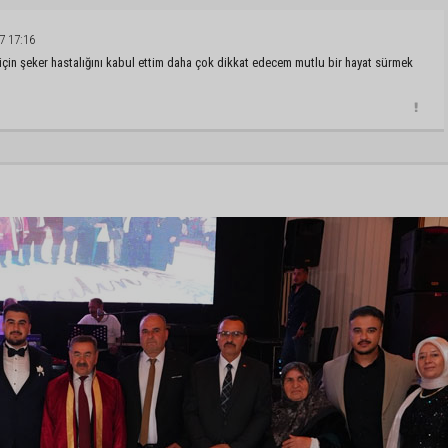
7 17:16
z için şeker hastalığını kabul ettim daha çok dikkat edecem mutlu bir hayat sürmek