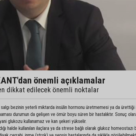
KANT'dan önemli açıklamalar
en dikkat edilecek önemli noktalar
algı bezinin yeterli miktarda insülin hormonu üretmemesi ya da ürettiği i
amaması durumun da gelişen ve ömür boyu süren bir hastalıktır. Sonuç olara
yani glukozu kullanamaz ve kan şekeri yükselir.
ığı halde kullanılan ilaçlara ya da strese bağlı olarak glukoz homeostazı
diyak cerrahi, inme (strok) ve sepsis hastalarında da sıklıkla görülebilmek