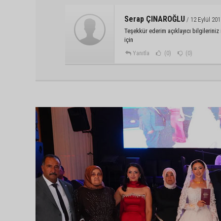
Serap ÇINAROĞLU
/ 12 Eylül 201
Teşekkür ederim açıklayıcı bilgilerini
için
Yanıtla
(0)
(0)