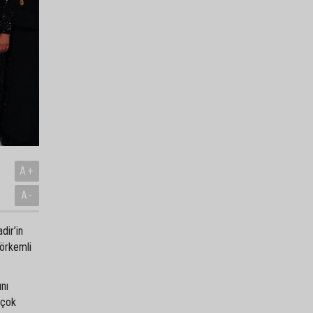
A+
A-
dir’in
görkemli
ını
 çok