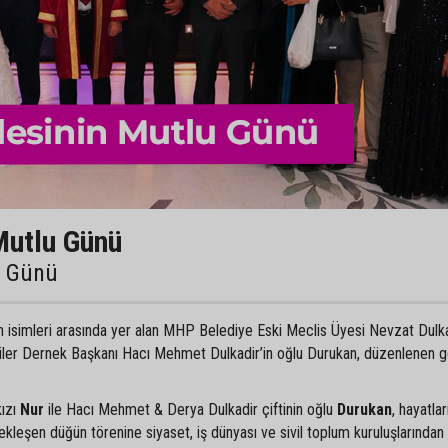
Mutlu Günü
u Günü
an isimleri arasında yer alan MHP Belediye Eski Meclis Üyesi Nevzat Dulka
liler Dernek Başkanı Hacı Mehmet Dulkadir’in oğlu Durukan, düzenlenen 
kızı
Nur
ile Hacı Mehmet & Derya Dulkadir çiftinin oğlu
Durukan
, hayatlar
ekleşen düğün törenine siyaset, iş dünyası ve sivil toplum kuruluşlarından