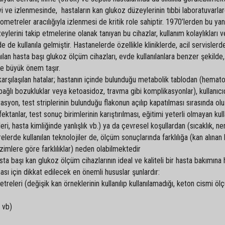
ve izlenmesinde, hastaların kan glukoz düzeylerinin tıbbi laboratuvarlar
kometreler aracılığıyla izlenmesi de kritik role sahiptir. 1970’lerden bu ya
lerini takip etmelerine olanak tanıyan bu cihazlar, kullanım kolaylıkları ve
de kullanıla gelmiştir. Hastanelerde özellikle kliniklerde, acil servislerd
lan hasta başı glukoz ölçüm cihazları, evde kullanılanlara benzer şekilde,
e büyük önem taşır.
rşılaşılan hatalar; hastanın içinde bulunduğu metabolik tablodan (hemato
 bağlı bozukluklar veya ketoasidoz, travma gibi komplikasyonlar), kullanıc
rasyon, test striplerinin bulunduğu flakonun açılıp kapatılması sırasında ol
ktanlar, test sonuç birimlerinin karıştırılması, eğitimi yeterli olmayan kull
lleri, hasta kimliğinde yanlışlık vb.) ya da çevresel koşullardan (sıcaklık, n
relerde kullanılan teknolojiler de, ölçüm sonuçlarında farklılığa (kan alına
zimlere göre farklılıklar) neden olabilmektedir
sta başı kan glukoz ölçüm cihazlarının ideal ve kaliteli bir hasta bakımına
sı için dikkat edilecek en önemli hususlar şunlardır:
eleri (değişik kan örneklerinin kullanılıp kullanılamadığı, keton cismi öl
 vb)