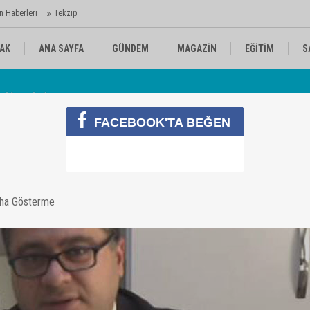
n Haberleri
Tekzip
AK
ANA SAYFA
GÜNDEM
MAGAZİN
EĞİTİM
S
 Ajansı'nda
Av
KÜLTÜR-SANAT
SPOR
RÖPORTAJ
FACEBOOK'TA BEĞEN
i açıklamalar
aha Gösterme