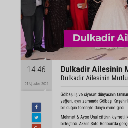
Dulkadir Ailesinin 
14:46
Dulkadir Ailesinin Mutl
04 Ağustos 2026
Gölbaşı iş ve siyaset dünyasının tanın
yeğeni, aynı zamanda Gölbaşı Kırşehir
bir düğün töreniyle dünya evine girdi.
Mehmet & Ayşe Ünal çiftinin kıymetli 
birleştirdi. Akalın Şato Bonbon'da gerç