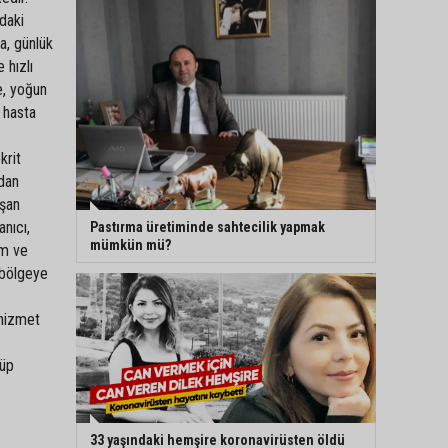
daki
na, günlük
 hızlı
e, yoğun
 hasta
krit
ıdan
uşan
anıcı,
Pastırma üretiminde sahtecilik yapmak
mümkün mü?
em ve
n bölgeye
 hizmet
çüp
33 yaşındaki hemşire koronavirüsten öldü