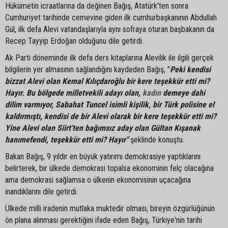
Hükümetin icraatlarına da değinen Bağış, Atatürk'ten sonra
Cumhuriyet tarihinde cemevine giden ilk cumhurbaşkanının Abdullah
Gül, ilk defa Alevi vatandaşlarıyla aynı sofraya oturan başbakanın da
Recep Tayyip Erdoğan olduğunu dile getirdi.
Ak Parti döneminde ilk defa ders kitaplarına Alevilik ile ilgili gerçek
bilgilerin yer almasının sağlandığını kaydeden Bağış, "
Peki kendisi
bizzat Alevi olan Kemal Kılıçdaroğlu bir kere teşekkür etti mi?
Hayır. Bu bölgede milletvekili adayı olan,
kadın
demeye dahi
dilim varmıyor, Sabahat Tuncel isimli kişilik, bir Türk polisine el
kaldırmıştı, kendisi de bir Alevi olarak bir kere teşekkür etti mi?
Yine Alevi olan Siirt'ten bağımsız aday olan Gültan Kışanak
hanımefendi, teşekkür etti mi? Hayır"
şeklinde konuştu.
Bakan Bağış, 9 yıldır en büyük yatırımı demokrasiye yaptıklarını
belirterek, bir ülkede demokrasi topalsa ekonominin felç olacağına
ama demokrasi sağlamsa o ülkenin ekonomisinin uçacağına
inandıklarını dile getirdi.
Ülkede milli iradenin mutlaka muktedir olması, bireyin özgürlüğünün
ön plana alınması gerektiğini ifade eden Bağış, Türkiye'nin tarihi