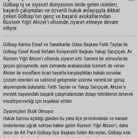
Gölbaşı iş ve siyaset dünyasının önde gelen isimleri,
başarılı çalışmaları ve özverili hukuk anlayışıyla dikkat
çeken Gölbaşı'nın genç ve başarılı avukatlarından
Rüstem Yiğit Ahizer’i ofisinde ziyaret etmeye devam
ediyor.
Gölbaşı Karma Esnaf ve Sanatkarlar Odası Başkanı Fatih Taştan ile
Gölbaşı Esnaf Kredi Kefalet Kooperatifi Başkanı Yakup Sarıçiçek, Av.
Rüstem Yiğit Ahizer’i ofisinde ziyaret etti. Samimi bir atmosferde
geçen görüşmede, aynı zamanda arabuluculuk hizmeti de veren
Ahizer ile esnafların ticari hayatta karşılaştıkları hukuki sorunlar,
çözüm önerileri ve sektörel gelişmeler üzerine verimli bir görüş
alışverişinde bulunuldu. Fatih Taştan ve Yakup Sarıçiçek, Ahizer’e
meslek hayatındaki başarılı çalışmalarından dolayı tebriklerini ileterek
misafirperverliği için teşekkür ettiler.
Ziyaretçileri Eksik Olmuyor
Hukuk bürosu açıldığı günden bu yana ilçe protokolünün ve kanaat
önderlerinin uğrak noktası haline gelen Rüstem Yiğit Ahizer’i, daha
önce de AK Parti Gölbaşı İlçe Başkanı Selim Akceylan, Gölbaşı eski