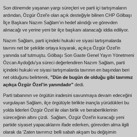
Son dönemde yaşanan yargı süreçleri ve parti içi tartışmaların
ardından, Özgür Özel’e olan açık desteğiyle bilinen CHP Gölbaşı
İlçe Başkanı Nazım Sağlam’ın hedef alındığı ve görevden
alınacağı ve yerine yeni bir ilçe başkanı atanacağı iddia ediliyor.
Nazım Sağlam, parti içindeki hukuki ve siyasi tartışmalarda
tavrını net bir şekilde ortaya koyarak, açıkça Özgür Özel’in
yanında saf tutmuştu. Gölbaşı Son Gaste Genel Yayın Yönetmeni
Özcan Aydoğdu’ya süreci değerlendiren Nazım Sağlam, parti
içindeki hukuki ve siyasi tartışmalarda tavrının en başından beri
net olduğunu belirterek,
"Dün de bugün de olduğu gibi tavrımız
açıkça Özgür Özel’in yanındadır"
dedi.
Parti tabanının ve örgütün iradesini savunmaya devam edeceğini
vurgulayan Sağlam, ilçe örgütüyle birlikte inançla yürüdükleri bu
yolda liderleri Özgür Özel ile olan birlik ve beraberliklerinin
süreceğinin altını çizdi. Sağlam, Özgür Özel’in kuracağı yeni
partide siyaset yapacaklarını ifade ederken, görevden alma ilgili
olarak da ‘Zaten tavrımız belli sabah akşam bu değişimin