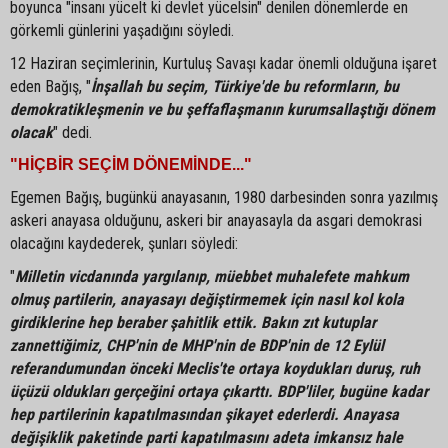
boyunca "insanı yücelt ki devlet yücelsin" denilen dönemlerde en
görkemli günlerini yaşadığını söyledi.
12 Haziran seçimlerinin, Kurtuluş Savaşı kadar önemli olduğuna işaret
eden Bağış, "
İnşallah bu seçim, Türkiye'de bu reformların, bu
demokratikleşmenin ve bu şeffaflaşmanın kurumsallaştığı dönem
olacak
" dedi.
"HİÇBİR SEÇİM DÖNEMİNDE..."
Egemen Bağış, bugünkü anayasanın, 1980 darbesinden sonra yazılmış
askeri anayasa olduğunu, askeri bir anayasayla da asgari demokrasi
olacağını kaydederek, şunları söyledi:
"
Milletin vicdanında yargılanıp, müebbet muhalefete mahkum
olmuş partilerin, anayasayı değiştirmemek için nasıl kol kola
girdiklerine hep beraber şahitlik ettik. Bakın zıt kutuplar
zannettiğimiz, CHP'nin de MHP'nin de BDP'nin de 12 Eylül
referandumundan önceki Meclis'te ortaya koydukları duruş, ruh
üçüzü oldukları gerçeğini ortaya çıkarttı. BDP'liler, bugüne kadar
hep partilerinin kapatılmasından şikayet ederlerdi. Anayasa
değişiklik paketinde parti kapatılmasını adeta imkansız hale