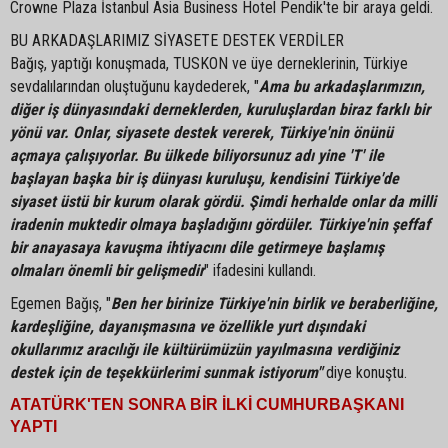
Crowne Plaza İstanbul Asia Business Hotel Pendik'te bir araya geldi.
BU ARKADAŞLARIMIZ SİYASETE DESTEK VERDİLER
Bağış, yaptığı konuşmada, TUSKON ve üye derneklerinin, Türkiye
sevdalılarından oluştuğunu kaydederek, "
Ama bu arkadaşlarımızın,
diğer iş dünyasındaki derneklerden, kuruluşlardan biraz farklı bir
yönü var. Onlar, siyasete destek vererek, Türkiye'nin önünü
açmaya çalışıyorlar. Bu ülkede biliyorsunuz adı yine 'T' ile
başlayan başka bir iş dünyası kuruluşu, kendisini Türkiye'de
siyaset üstü bir kurum olarak gördü. Şimdi herhalde onlar da milli
iradenin muktedir olmaya başladığını gördüler. Türkiye'nin şeffaf
bir anayasaya kavuşma ihtiyacını dile getirmeye başlamış
olmaları önemli bir gelişmedir
" ifadesini kullandı.
Egemen Bağış, "
Ben her birinize Türkiye'nin birlik ve beraberliğine,
kardeşliğine, dayanışmasına ve özellikle yurt dışındaki
okullarımız aracılığı ile kültürümüzün yayılmasına verdiğiniz
destek için de teşekkürlerimi sunmak istiyorum"
diye konuştu.
ATATÜRK'TEN SONRA BİR İLKİ CUMHURBAŞKANI
YAPTI