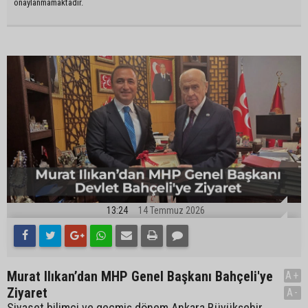
onaylanmamaktadır.
13:24
14 Temmuz 2026
Murat Ilıkan’dan MHP Genel Başkanı Bahçeli'ye
A+
Ziyaret
A-
Siyaset bilimci ve geçmiş dönem Ankara Büyükşehir