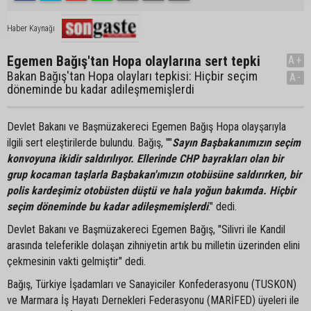
Haber Kaynağı
Egemen Bağış'tan Hopa olaylarına sert tepki
A+
Bakan Bağış'tan Hopa olayları tepkisi: Hiçbir seçim
A-
döneminde bu kadar adileşmemişlerdi
Devlet Bakanı ve Başmüzakereci Egemen Bağış Hopa olayşarıyla
ilgili sert eleştirilerde bulundu. Bağış, ""
Sayın Başbakanımızın seçim
konvoyuna ikidir saldırılıyor. Ellerinde CHP bayrakları olan bir
grup kocaman taşlarla Başbakan'ımızın otobüsüne saldırırken, bir
polis kardeşimiz otobüsten düştü ve hala yoğun bakımda. Hiçbir
seçim döneminde bu kadar adileşmemişlerdi
." dedi.
Devlet Bakanı ve Başmüzakereci Egemen Bağış, "Silivri ile Kandil
arasında teleferikle dolaşan zihniyetin artık bu milletin üzerinden elini
çekmesinin vakti gelmiştir" dedi.
Bağış, Türkiye İşadamları ve Sanayiciler Konfederasyonu (TUSKON)
ve Marmara İş Hayatı Dernekleri Federasyonu (MARİFED) üyeleri ile