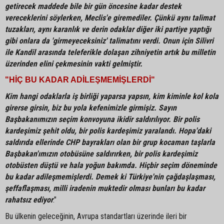
getirecek maddede bile bir gün öncesine kadar destek
vereceklerini söylerken, Meclis'e giremediler. Çünkü aynı talimat
tuzakları, aynı karanlık ve derin odaklar diğer iki partiye yaptığı
gibi onlara da 'girmeyeceksiniz' talimatını verdi. Onun için Silivri
ile Kandil arasında teleferikle dolaşan zihniyetin artık bu milletin
üzerinden elini çekmesinin vakti gelmiştir.
"HİÇ BU KADAR ADİLEŞMEMİŞLERDİ"
Kim hangi odaklarla iş birliği yaparsa yapsın, kim kiminle kol kola
girerse girsin, biz bu yola kefenimizle girmişiz. Sayın
Başbakanımızın seçim konvoyuna ikidir saldırılıyor. Bir polis
kardeşimiz şehit oldu, bir polis kardeşimiz yaralandı. Hopa'daki
saldırıda ellerinde CHP bayrakları olan bir grup kocaman taşlarla
Başbakan'ımızın otobüsüne saldırırken, bir polis kardeşimiz
otobüsten düştü ve hala yoğun bakımda. Hiçbir seçim döneminde
bu kadar adileşmemişlerdi. Demek ki Türkiye'nin çağdaşlaşması,
şeffaflaşması, milli iradenin muktedir olması bunları bu kadar
rahatsız ediyor
."
Bu ülkenin geleceğinin, Avrupa standartları üzerinde ileri bir