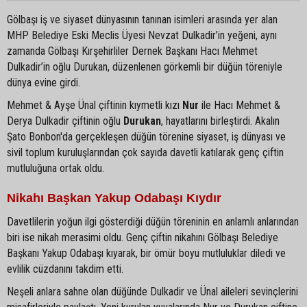
Gölbaşı iş ve siyaset dünyasının tanınan isimleri arasında yer alan
MHP Belediye Eski Meclis Üyesi Nevzat Dulkadir’in yeğeni, aynı
zamanda Gölbaşı Kırşehirliler Dernek Başkanı Hacı Mehmet
Dulkadir’in oğlu Durukan, düzenlenen görkemli bir düğün töreniyle
dünya evine girdi.
Mehmet & Ayşe Ünal çiftinin kıymetli kızı
Nur
ile Hacı Mehmet &
Derya Dulkadir çiftinin oğlu
Durukan
, hayatlarını birleştirdi. Akalın
Şato Bonbon'da gerçekleşen düğün törenine siyaset, iş dünyası ve
sivil toplum kuruluşlarından çok sayıda davetli katılarak genç çiftin
mutluluğuna ortak oldu.
Nikahı Başkan Yakup Odabaşı Kıydır
Davetlilerin yoğun ilgi gösterdiği düğün töreninin en anlamlı anlarından
biri ise nikah merasimi oldu. Genç çiftin nikahını Gölbaşı Belediye
Başkanı Yakup Odabaşı kıyarak, bir ömür boyu mutluluklar diledi ve
evlilik cüzdanını takdim etti.
Neşeli anlara sahne olan düğünde Dulkadir ve Ünal aileleri sevinçlerini