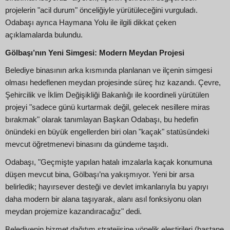
projelerin "acil durum" önceliğiyle yürütüleceğini vurguladı.
Odabaşı ayrıca Haymana Yolu ile ilgili dikkat çeken
açıklamalarda bulundu.
Gölbaşı’nın Yeni Simgesi: Modern Meydan Projesi
Belediye binasının arka kısmında planlanan ve ilçenin simgesi
olması hedeflenen meydan projesinde süreç hız kazandı. Çevre,
Şehircilik ve İklim Değişikliği Bakanlığı ile koordineli yürütülen
projeyi "sadece günü kurtarmak değil, gelecek nesillere miras
bırakmak" olarak tanımlayan Başkan Odabaşı, bu hedefin
önündeki en büyük engellerden biri olan "kaçak" statüsündeki
mevcut öğretmenevi binasını da gündeme taşıdı.
Odabaşı, "Geçmişte yapılan hatalı imzalarla kaçak konumuna
düşen mevcut bina, Gölbaşı’na yakışmıyor. Yeni bir arsa
belirledik; hayırsever desteği ve devlet imkanlarıyla bu yapıyı
daha modern bir alana taşıyarak, alanı asıl fonksiyonu olan
meydan projemize kazandıracağız" dedi.
Belediyenin hizmet dağıtım stratejisine yönelik eleştirileri (hastane