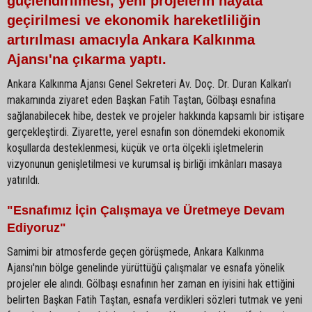
güçlendirilmesi, yeni projelerin hayata
geçirilmesi ve ekonomik hareketliliğin
artırılması amacıyla Ankara Kalkınma
Ajansı'na çıkarma yaptı.
Ankara Kalkınma Ajansı Genel Sekreteri Av. Doç. Dr. Duran Kalkan’ı
makamında ziyaret eden Başkan Fatih Taştan, Gölbaşı esnafına
sağlanabilecek hibe, destek ve projeler hakkında kapsamlı bir istişare
gerçekleştirdi. Ziyarette, yerel esnafın son dönemdeki ekonomik
koşullarda desteklenmesi, küçük ve orta ölçekli işletmelerin
vizyonunun genişletilmesi ve kurumsal iş birliği imkânları masaya
yatırıldı.
"Esnafımız İçin Çalışmaya ve Üretmeye Devam
Ediyoruz"
Samimi bir atmosferde geçen görüşmede, Ankara Kalkınma
Ajansı'nın bölge genelinde yürüttüğü çalışmalar ve esnafa yönelik
projeler ele alındı. Gölbaşı esnafının her zaman en iyisini hak ettiğini
belirten Başkan Fatih Taştan, esnafa verdikleri sözleri tutmak ve yeni