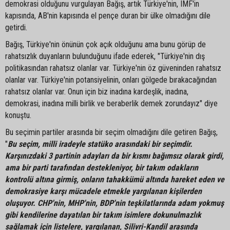
demokrasi olduğunu vurgulayan Bağış, artık Türkiye'nin, IMF'in
kapısında, AB'nin kapısında el pençe duran bir ülke olmadığını dile
getirdi.
Bağış, Türkiye'nin önünün çok açık olduğunu ama bunu görüp de
rahatsızlık duyanların bulunduğunu ifade ederek, "Türkiye'nin dış
politikasından rahatsız olanlar var. Türkiye'nin öz güveninden rahatsız
olanlar var. Türkiye'nin potansiyelinin, onları gölgede bırakacağından
rahatsız olanlar var. Onun için biz inadına kardeşlik, inadına,
demokrasi, inadına milli birlik ve beraberlik demek zorundayız" diye
konuştu.
Bu seçimin partiler arasında bir seçim olmadığını dile getiren Bağış,
"
Bu seçim, milli iradeyle statüko arasındaki bir seçimdir.
Karşınızdaki 3 partinin adayları da bir kısmı bağımsız olarak girdi,
ama bir parti tarafından destekleniyor, bir takım odakların
kontrolü altına girmiş, onların tahakkümü altında hareket eden ve
demokrasiye karşı mücadele etmekle yargılanan kişilerden
oluşuyor. CHP'nin, MHP'nin, BDP'nin teşkilatlarında adam yokmuş
gibi kendilerine dayatılan bir takım isimlere dokunulmazlık
sağlamak için listelere, yargılanan, Silivri-Kandil arasında