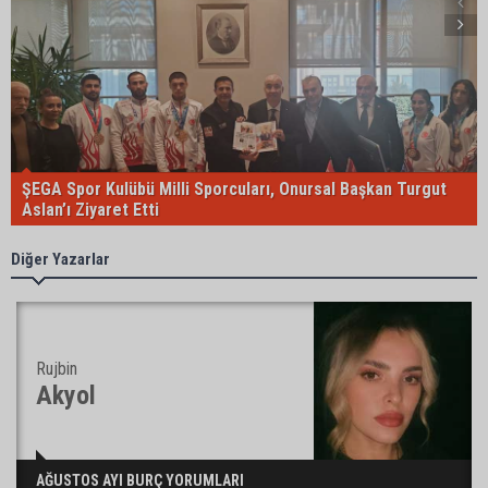
ŞEGA Spor Kulübü Milli Sporcuları, Onursal Başkan Turgut
Aslan’ı Ziyaret Etti
Diğer Yazarlar
Rujbin
Akyol
AĞUSTOS AYI BURÇ YORUMLARI