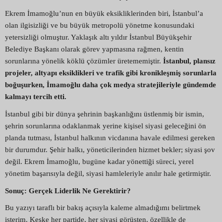
Ekrem İmamoğlu’nun en büyük eksikliklerinden biri, İstanbul’a
olan ilgisizliği ve bu büyük metropolü yönetme konusundaki
yetersizliği olmuştur. Yaklaşık altı yıldır İstanbul Büyükşehir
Belediye Başkanı olarak görev yapmasına rağmen, kentin
sorunlarına yönelik köklü çözümler üretememiştir.
İstanbul, plansız
projeler, altyapı eksiklikleri ve trafik gibi kronikleşmiş sorunlarla
boğuşurken, İmamoğlu daha çok medya stratejileriyle gündemde
kalmayı tercih etti.
İstanbul gibi bir dünya şehrinin başkanlığını üstlenmiş bir ismin,
şehrin sorunlarına odaklanmak yerine kişisel siyasi geleceğini ön
planda tutması, İstanbul halkının vicdanına havale edilmesi gereken
bir durumdur. Şehir halkı, yöneticilerinden hizmet bekler; siyasi şov
değil. Ekrem İmamoğlu, bugüne kadar yönettiği süreci, yerel
yönetim başarısıyla değil, siyasi hamleleriyle anılır hale getirmiştir.
Sonuç: Gerçek Liderlik Ne Gerektirir?
Bu yazıyı taraflı bir bakış açısıyla kaleme almadığımı belirtmek
isterim. Keşke her partide, her siyasi görüşten, özellikle de