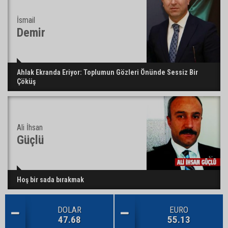
İsmail
Demir
Ahlak Ekranda Eriyor: Toplumun Gözleri Önünde Sessiz Bir
Çöküş
Ali İhsan
Güçlü
Hoş bir sada bırakmak
DOLAR
EURO
47.68
55.13