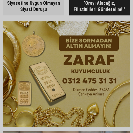
Siyasetine Uygun Olmayan
'Orayı Alacağız,
Siyasi Duruşu
Filistinlileri Gönderelim!'"