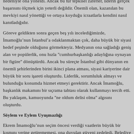
nedeniyle ona yöneldi. Ancak bu tür tepkisel zaferler, liderin gerçek
başarısını ölçmek için yeterli değildir. Önemli olan, kazanılan bu
mevkiyi nasıl yönettiği ve ortaya koyduğu icraatlarla kendini nasıl
kanıtladığıdır.
Göreve geldikten sonra geçen beş yılı incelediğimizde,
İmamoğlu’nun İstanbul’a odaklanmaktan çok, daha büyük bir siyasi
hedef peşinde olduğunu görmekteyiz. Medyanın ona sağladığı geniş
alan ve popülerlik, onu hızla "cumhurbaşkanlığı adaylığına oynayan
bir figüre" dönüştürdü. Ancak bu süreçte İstanbul gibi dünyanın en
önemli şehirlerinden birini ikinci plana atması, siyasi kariyerine dair
büyük bir soru işareti oluşturdu. Liderlik, sorumluluk almayı ve
bulunduğu konumda hizmet etmeyi gerektirir. Ancak İmamoğlu,
başkanlık makamını bir sıçrama tahtası olarak kullanmayı tercih etti.
Bu yaklaşım, kamuoyunda "ne oldum delisi olma" algısını
oluşturdu.
Söylem ve Eylem Uyuşmazlığı
Ekrem İmamoğlu’nun seçim öncesi verdiği vaatlerin büyük bir
kısmını yerine getirememesi, ona duyulan güveni zedeledi. Belediye