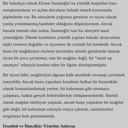
Bir hukukçu olarak Ekrem İmamoğlu’na yönelik başlatılan bazı
soruşturmaların ve açılan davaların hukuki temeli konusunda
şüphelerim var. Bu süreçlerin çoğunun gereksiz ve siyasi olarak
yanlış yorumlanmış hamleler olduğunu düşünüyorum. Ancak
burada önemli olan nokta, İmamoğlu’nun bu süreçleri nasıl
yönettiğidir. Elbette kendisine yönelik yapılan hukuki aksiyonlara
tepki vermesi doğaldır ve siyaseten de yerinde bir hamledir. Ancak
bunu bir mağduriyet söylemi üzerinden sürekli gündemde tutarak
siyasi bir şova çevirmesi, onu bir mağdur değil, bir "stand-up
sanatçısı" edasıyla hareket eden bir figüre dönüştürmüştür.
Bir siyasi lider, mağduriyet algısını halk nezdinde avantaja çevirmek
isteyebilir. Ancak bunu yaparken kendisini halkın bir hizmetkârı
olarak konumlandırmak yerine, bir kahraman gibi sunmaya
çalışması, halkın gerçek beklentileriyle örtüşmemektedir. Sürekli
olarak mağdur edebiyatı yapmak, ancak bunu yaparken bir mağdur
gibi değil, bir kahraman edasıyla ortaya çıkmak, samimiyetini
sorgulanır hale getirmektedir.
İstanbul ve İhmalkâr Yönetim Anlayışı