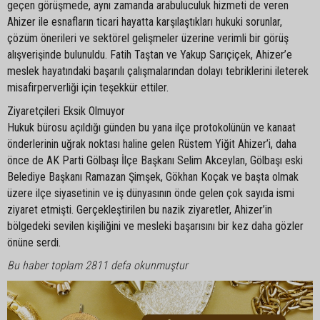
geçen görüşmede, aynı zamanda arabuluculuk hizmeti de veren
Ahizer ile esnafların ticari hayatta karşılaştıkları hukuki sorunlar,
çözüm önerileri ve sektörel gelişmeler üzerine verimli bir görüş
alışverişinde bulunuldu. Fatih Taştan ve Yakup Sarıçiçek, Ahizer’e
meslek hayatındaki başarılı çalışmalarından dolayı tebriklerini ileterek
misafirperverliği için teşekkür ettiler.
Ziyaretçileri Eksik Olmuyor
Hukuk bürosu açıldığı günden bu yana ilçe protokolünün ve kanaat
önderlerinin uğrak noktası haline gelen Rüstem Yiğit Ahizer’i, daha
önce de AK Parti Gölbaşı İlçe Başkanı Selim Akceylan, Gölbaşı eski
Belediye Başkanı Ramazan Şimşek, Gökhan Koçak ve başta olmak
üzere ilçe siyasetinin ve iş dünyasının önde gelen çok sayıda ismi
ziyaret etmişti. Gerçekleştirilen bu nazik ziyaretler, Ahizer’in
bölgedeki sevilen kişiliğini ve mesleki başarısını bir kez daha gözler
önüne serdi.
Bu haber toplam 2811 defa okunmuştur