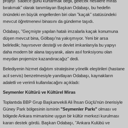
projeyi "sadece günü kurtarmak değil, gelecek nesillere miras
bırakmak" olarak tanımlayan Başkan Odabaşı, bu hedefin
önündeki en büyük engellerden biri olan "kaçak" statüsündeki
mevcut öğretmenevi binasını da gündeme taşıdı.
Odabaşı, "Geçmişte yapılan hatalı imzalarla kaçak konumuna
düşen mevcut bina, Gölbaşı’na yakışmıyor. Yeni bir arsa
belirledik; hayırsever desteği ve devlet imkanlarıyla bu yapıyı
daha modern bir alana taşıyarak, alanı asıl fonksiyonu olan
meydan projemize kazandıracağız" dedi.
Belediyenin hizmet dağıtım stratejisine yönelik eleştirileri (hastane
acil servis) benzetmesiyle yanıtlayan Odabaşı, kaynakların
adaletli ve verimli kullanılacağını açıkladı:
Seymenler Kültürü ve Kültürel Miras
Toplantıda BBP Grup Başkanvekili Ali İhsan Güçlü’nün önerisiyle
Güney Park bölgesinin isminin
"Seymenler Parkı"
olması ve
bölgede Ankara mimarisine uygun bir kültür merkezi kurulması
kararı destek gördü. Başkan Odabaşı, "Ankara Kulübü ve