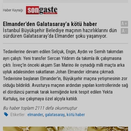
Haber Kaynağı
Elmander'den Galatasaray'a kötü haber
A+
İstanbul Büyükşehir Belediye maçının hazırlıklarını dün
A-
sürdüren Galatasaray'da Elmander şoku yaşanıyor.
Tedavilerine devam edilen Selçuk, Engin, Aydın ve Semih takımdan
ayrı çalıştı. Yeni transfer Sercan Yıldırım da takımla ilk çalışmasına
çıktı. İsveç'in önceki akşam San Marino ile oynadığı milli maçta arka
uyluk adalesinden sakatlanan Johan Elmander idmana çıkmadı.
Tedavisine başlanan Elmander'in, Büyükşehir maçına yetişmesinin zor
olduğu bildirildi. Avusturya maçının ardından yapılan kontrollerinde sağ
el dördüncü parmak tarak kemiğinde kırık tespit edilen Yekta
Kurtuluş, ise çalışmaya özel alçıyla katıldı.
Bu haber toplam 2111 defa okunmuştur
,
,
Etiketler :
elmander
galatasaray
kötü haber