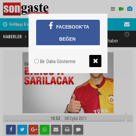
Gölbaşı Esnafının Sesi Ankara Kalkınma Ajansı'nda
Avukat ve 
FACEBOOK'TA
akını
HABERLER
SPOR
BEĞEN
Elmander'den Galatasaray'a kötü haber
Bir Daha Gösterme
10:53
08 Eylül 2011