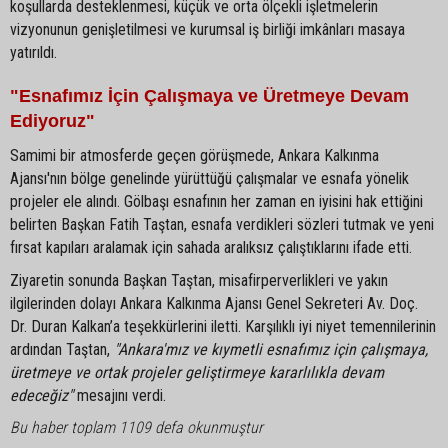
koşullarda desteklenmesi, küçük ve orta ölçekli işletmelerin
vizyonunun genişletilmesi ve kurumsal iş birliği imkânları masaya
yatırıldı.
"Esnafımız İçin Çalışmaya ve Üretmeye Devam
Ediyoruz"
Samimi bir atmosferde geçen görüşmede, Ankara Kalkınma
Ajansı'nın bölge genelinde yürüttüğü çalışmalar ve esnafa yönelik
projeler ele alındı. Gölbaşı esnafının her zaman en iyisini hak ettiğini
belirten Başkan Fatih Taştan, esnafa verdikleri sözleri tutmak ve yeni
fırsat kapıları aralamak için sahada aralıksız çalıştıklarını ifade etti.
Ziyaretin sonunda Başkan Taştan, misafirperverlikleri ve yakın
ilgilerinden dolayı Ankara Kalkınma Ajansı Genel Sekreteri Av. Doç.
Dr. Duran Kalkan’a teşekkürlerini iletti. Karşılıklı iyi niyet temennilerinin
ardından Taştan,
"Ankara'mız ve kıymetli esnafımız için çalışmaya,
üretmeye ve ortak projeler geliştirmeye kararlılıkla devam
edeceğiz"
mesajını verdi.
Bu haber toplam 1109 defa okunmuştur