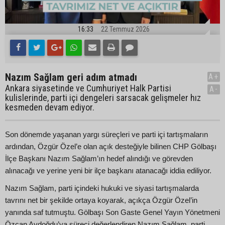
16:33
22 Temmuz 2026
Nazım Sağlam geri adım atmadı
A+
Ankara siyasetinde ve Cumhuriyet Halk Partisi
A-
kulislerinde, parti içi dengeleri sarsacak gelişmeler hız
kesmeden devam ediyor.
Son dönemde yaşanan yargı süreçleri ve parti içi tartışmaların
ardından, Özgür Özel’e olan açık desteğiyle bilinen CHP Gölbaşı
İlçe Başkanı Nazım Sağlam’ın hedef alındığı ve görevden
alınacağı ve yerine yeni bir ilçe başkanı atanacağı iddia ediliyor.
Nazım Sağlam, parti içindeki hukuki ve siyasi tartışmalarda
tavrını net bir şekilde ortaya koyarak, açıkça Özgür Özel’in
yanında saf tutmuştu. Gölbaşı Son Gaste Genel Yayın Yönetmeni
Özcan Aydoğdu’ya süreci değerlendiren Nazım Sağlam, parti