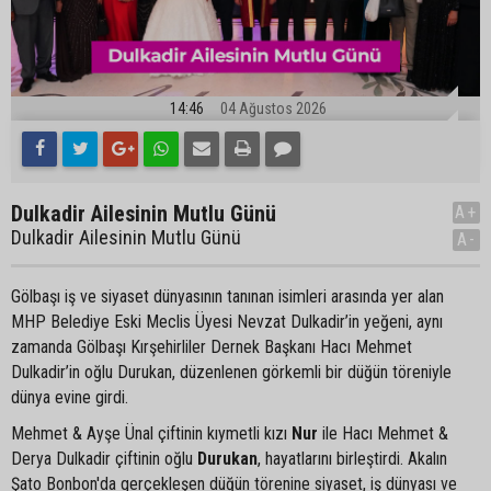
14:46
04 Ağustos 2026
Dulkadir Ailesinin Mutlu Günü
A+
Dulkadir Ailesinin Mutlu Günü
A-
Gölbaşı iş ve siyaset dünyasının tanınan isimleri arasında yer alan
MHP Belediye Eski Meclis Üyesi Nevzat Dulkadir’in yeğeni, aynı
zamanda Gölbaşı Kırşehirliler Dernek Başkanı Hacı Mehmet
Dulkadir’in oğlu Durukan, düzenlenen görkemli bir düğün töreniyle
dünya evine girdi.
Mehmet & Ayşe Ünal çiftinin kıymetli kızı
Nur
ile Hacı Mehmet &
Derya Dulkadir çiftinin oğlu
Durukan
, hayatlarını birleştirdi. Akalın
Şato Bonbon'da gerçekleşen düğün törenine siyaset, iş dünyası ve