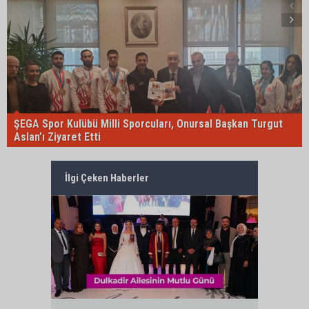
ŞEGA Spor Kulübü Milli Sporcuları, Onursal Başkan Turgut
Aslan’ı Ziyaret Etti
İlgi Çeken Haberler