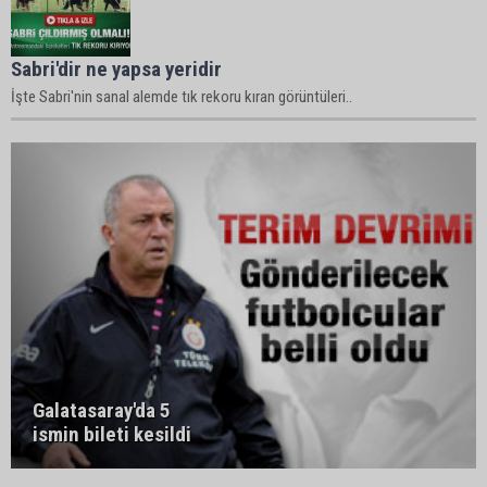
Sabri'dir ne yapsa yeridir
İşte Sabri'nin sanal alemde tık rekoru kıran görüntüleri..
Galatasaray'da 5
ismin bileti kesildi