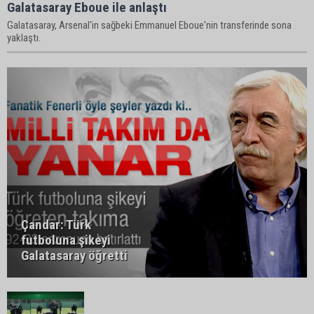
Galatasaray Eboue ile anlaştı
Galatasaray, Arsenal'in sağbeki Emmanuel Eboue'nin transferinde sona
yaklaştı.
Çandar: Türk
futboluna şikeyi
Galatasaray öğretti