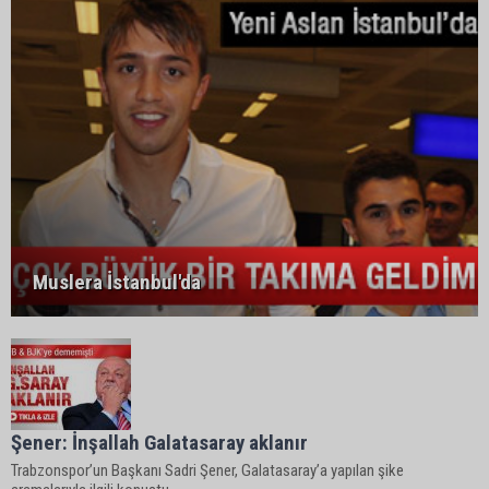
Muslera İstanbul'da
Şener: İnşallah Galatasaray aklanır
Trabzonspor’un Başkanı Sadri Şener, Galatasaray’a yapılan şike