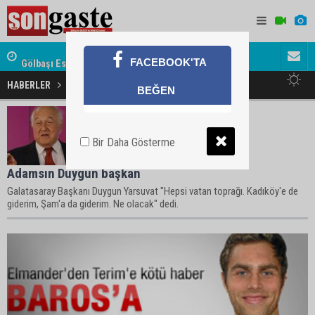
Gölbaşı Esnafının Sesi Ankara Kalkınma Ajansı'nda
Avukat ve 
FACEBOOK'TA
akını
HABERLER
Galatasaray Haberleri
BEĞEN
Bir Daha Gösterme
Adamsın Duygun başkan
Galatasaray Başkanı Duygun Yarsuvat "Hepsi vatan toprağı. Kadıköy'e de
giderim, Şam'a da giderim. Ne olacak" dedi.