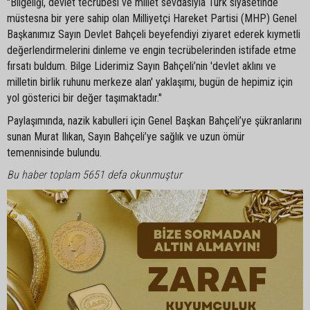
"Bilgeliği, devlet tecrübesi ve millet sevdasıyla Türk siyasetinde
müstesna bir yere sahip olan Milliyetçi Hareket Partisi (MHP) Genel
Başkanımız Sayın Devlet Bahçeli beyefendiyi ziyaret ederek kıymetli
değerlendirmelerini dinleme ve engin tecrübelerinden istifade etme
fırsatı buldum. Bilge Liderimiz Sayın Bahçeli’nin 'devlet aklını ve
milletin birlik ruhunu merkeze alan' yaklaşımı, bugün de hepimiz için
yol gösterici bir değer taşımaktadır."
Paylaşımında, nazik kabulleri için Genel Başkan Bahçeli’ye şükranlarını
sunan Murat Ilıkan, Sayın Bahçeli’ye sağlık ve uzun ömür
temennisinde bulundu.
Bu haber toplam 5651 defa okunmuştur