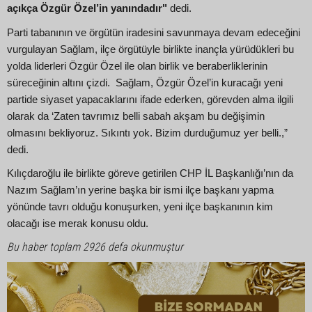
açıkça Özgür Özel’in yanındadır"
dedi.
Parti tabanının ve örgütün iradesini savunmaya devam edeceğini
vurgulayan Sağlam, ilçe örgütüyle birlikte inançla yürüdükleri bu
yolda liderleri Özgür Özel ile olan birlik ve beraberliklerinin
süreceğinin altını çizdi. Sağlam, Özgür Özel’in kuracağı yeni
partide siyaset yapacaklarını ifade ederken, görevden alma ilgili
olarak da ‘Zaten tavrımız belli sabah akşam bu değişimin
olmasını bekliyoruz. Sıkıntı yok. Bizim durduğumuz yer belli.,”
dedi.
Kılıçdaroğlu ile birlikte göreve getirilen CHP İL Başkanlığı’nın da
Nazım Sağlam’ın yerine başka bir ismi ilçe başkanı yapma
yönünde tavrı olduğu konuşurken, yeni ilçe başkanının kim
olacağı ise merak konusu oldu.
Bu haber toplam 2926 defa okunmuştur