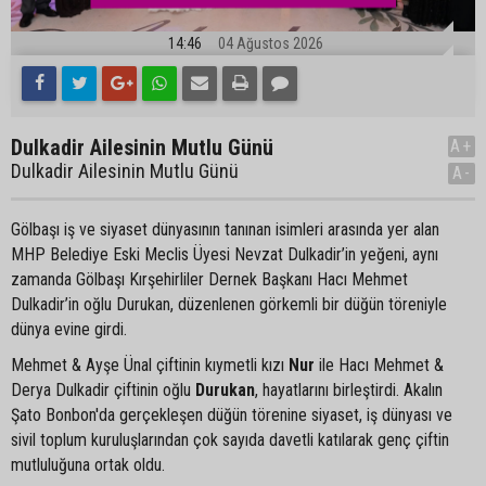
14:46
04 Ağustos 2026
Dulkadir Ailesinin Mutlu Günü
A+
Dulkadir Ailesinin Mutlu Günü
A-
Gölbaşı iş ve siyaset dünyasının tanınan isimleri arasında yer alan
MHP Belediye Eski Meclis Üyesi Nevzat Dulkadir’in yeğeni, aynı
zamanda Gölbaşı Kırşehirliler Dernek Başkanı Hacı Mehmet
Dulkadir’in oğlu Durukan, düzenlenen görkemli bir düğün töreniyle
dünya evine girdi.
Mehmet & Ayşe Ünal çiftinin kıymetli kızı
Nur
ile Hacı Mehmet &
Derya Dulkadir çiftinin oğlu
Durukan
, hayatlarını birleştirdi. Akalın
Şato Bonbon'da gerçekleşen düğün törenine siyaset, iş dünyası ve
sivil toplum kuruluşlarından çok sayıda davetli katılarak genç çiftin
mutluluğuna ortak oldu.