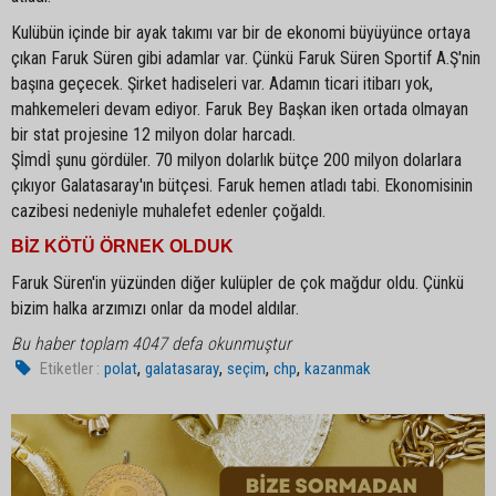
Kulübün içinde bir ayak takımı var bir de ekonomi büyüyünce ortaya
çıkan Faruk Süren gibi adamlar var. Çünkü Faruk Süren Sportif A.Ş'nin
başına geçecek. Şirket hadiseleri var. Adamın ticari itibarı yok,
mahkemeleri devam ediyor. Faruk Bey Başkan iken ortada olmayan
bir stat projesine 12 milyon dolar harcadı.
Şİmdİ şunu gördüler. 70 milyon dolarlık bütçe 200 milyon dolarlara
çıkıyor Galatasaray'ın bütçesi. Faruk hemen atladı tabi. Ekonomisinin
cazibesi nedeniyle muhalefet edenler çoğaldı.
BİZ KÖTÜ ÖRNEK OLDUK
Faruk Süren'in yüzünden diğer kulüpler de çok mağdur oldu. Çünkü
bizim halka arzımızı onlar da model aldılar.
Bu haber toplam 4047 defa okunmuştur
,
,
,
,
Etiketler :
polat
galatasaray
seçim
chp
kazanmak