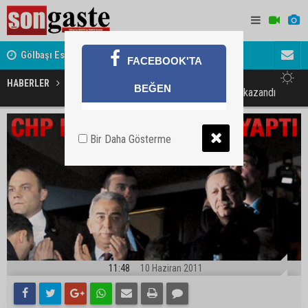
Gölbaşı Esnafının Sesi Ankara Kalkınma Ajansı'nda
Avukat ve 
FACEBOOK'TA
akını
HABERLER
SPOR
BEĞEN
Polat: Galatasaray seçimini CHP kazandı
Bir Daha Gösterme
11:48
10 Haziran 2011