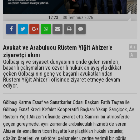
12:23
30 Temmuz 2026
Avukat ve Arabulucu Rüstem Yiğit Ahizer'e
A+
ziyaretçi akını
A-
Gölbaşı iş ve siyaset dünyasının önde gelen isimleri,
başarılı çalışmaları ve özverili hukuk anlayışıyla dikkat
çeken Gölbaşı'nın genç ve başarılı avukatlarından
Rüstem Yiğit Ahizer’i ofisinde ziyaret etmeye devam
ediyor.
Gölbaşı Karma Esnaf ve Sanatkarlar Odası Başkanı Fatih Taştan ile
Gölbaşı Esnaf Kredi Kefalet Kooperatifi Başkanı Yakup Sarıçiçek, Av.
Rüstem Yiğit Ahizer’i ofisinde ziyaret etti. Samimi bir atmosferde
geçen görüşmede, aynı zamanda arabuluculuk hizmeti de veren
Ahizer ile esnafların ticari hayatta karşılaştıkları hukuki sorunlar,
çözüm önerileri ve sektörel gelişmeler üzerine verimli bir görüş