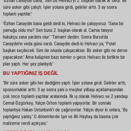
'Özhan Canaydın bana, 'Sen bu Helvacı'yı 2. başkan olarak al' dedi. Bir
süre asker gibi çalıştı. İşler yoluna girdi, gelirler arttı. 3 ay sonra
toplantı yaptılar.'
'Özhan Canaydın bana geldi dedi ki, Helvacı ile çalışıyoruz. 'Sana bir
yamuğu oldu mu? Sen bunu 2. başkan olarak al. Camia tanıyor
hukukçu sana yardımı olur.' 'Tamam' dedim. Sonra Bursa'da
Canaydın'ın veda günü vardı. Canaydın dedi ki Helvacı ya; 'Polat
başkan seçilecek. Sen de onunla çalışacaksın. Bir asker gibi ne derse
yapacaksın.' Ama kulüpten bazı isimler o gece Helvacı ile birlikte bir
plan yaptı. Her şey planlıydı.'
BU YAPTIĞINIZ İŞ DEĞİL
'Bir süre asker gibi her dediğimi yaptı. İşler yoluna girdi. Gelirler arttı,
sponsorluklar arttı. 3 ay sonra yani o meşhur yılbaşı açıklamasından
çok önce toplantı yaptılar aralarında. İlk iş olarak Helvacı ve 2 yandaşı
Cemal Özgörkey, Yalçın Orhon toplantı yapıyorlar. Bir sonraki
toplantıya Hakan Üstünberk'i de çağırıyorlar. Yalçın diyor ki onlara, 'Bu
yaptığınız yanlış.' O dönemlerde Işın ve Ali Haşhaş da basına çok
malzeme verdi açıkçası.'