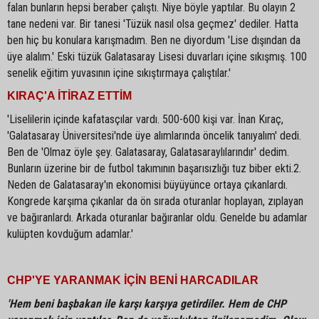
falan bunların hepsi beraber çalıştı. Niye böyle yaptılar. Bu olayın 2
tane nedeni var. Bir tanesi 'Tüzük nasıl olsa geçmez' dediler. Hatta
ben hiç bu konulara karışmadım. Ben ne diyordum 'Lise dışından da
üye alalım.' Eski tüzük Galatasaray Lisesi duvarları içine sıkışmış. 100
senelik eğitim yuvasının içine sıkıştırmaya çalıştılar.'
KIRAÇ'A İTİRAZ ETTİM
'Liselilerin içinde kafatasçılar vardı. 500-600 kişi var. İnan Kıraç,
'Galatasaray Üniversitesi'nde üye alımlarında öncelik tanıyalım' dedi.
Ben de 'Olmaz öyle şey. Galatasaray, Galatasaraylılarındır' dedim.
Bunların üzerine bir de futbol takımının başarısızlığı tuz biber ekti.2.
Neden de Galatasaray'ın ekonomisi büyüyünce ortaya çıkanlardı.
Kongrede karşıma çıkanlar da ön sırada oturanlar hoplayan, zıplayan
ve bağıranlardı. Arkada oturanlar bağıranlar oldu. Genelde bu adamlar
kulüpten kovduğum adamlar.'
CHP'YE YARANMAK İÇİN BENİ HARCADILAR
'Hem beni başbakan ile karşı karşıya getirdiler. Hem de CHP