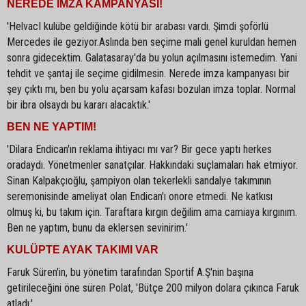
NEREDE İMZA KAMPANYASI!
'HelvacI kulübe geldiğinde kötü bir arabası vardı. Şimdi şoförlü
Mercedes ile geziyor.Aslında ben seçime mali genel kuruldan hemen
sonra gidecektim. Galatasaray'da bu yolun açılmasını istemedim. Yani
tehdit ve şantaj ile seçime gidilmesin. Nerede imza kampanyası bir
şey çıktı mı, ben bu yolu açarsam kafası bozulan imza toplar. Normal
bir ibra olsaydı bu kararı alacaktık.'
BEN NE YAPTIM!
'Dilara Endican'ın reklama ihtiyacı mı var? Bir gece yaptı herkes
oradaydı. Yönetmenler sanatçılar. Hakkındaki suçlamaları hak etmiyor.
Sinan Kalpakçıoğlu, şampiyon olan tekerlekli sandalye takımının
seremonisinde ameliyat olan Endican'ı onore etmedi. Ne katkısı
olmuş ki, bu takım için. Taraftara kırgın değilim ama camiaya kırgınım.
Ben ne yaptım, bunu da eklersen sevinirim.'
KULÜPTE AYAK TAKIMI VAR
Faruk Süren'in, bu yönetim tarafından Sportif A.Ş'nin başına
getirileceğini öne süren Polat, 'Bütçe 200 milyon dolara çıkınca Faruk
atladı.'