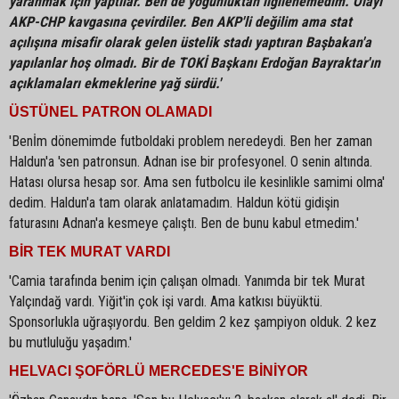
yaranmak için yaptılar. Ben de yoğunluktan ilgilenemedim. Olayı
AKP-CHP kavgasına çevirdiler. Ben AKP'li değilim ama stat
açılışına misafir olarak gelen üstelik stadı yaptıran Başbakan'a
yapılanlar hoş olmadı. Bir de TOKİ Başkanı Erdoğan Bayraktar'ın
açıklamaları ekmeklerine yağ sürdü.'
ÜSTÜNEL PATRON OLAMADI
'Benİm dönemimde futboldaki problem neredeydi. Ben her zaman
Haldun'a 'sen patronsun. Adnan ise bir profesyonel. O senin altında.
Hatası olursa hesap sor. Ama sen futbolcu ile kesinlikle samimi olma'
dedim. Haldun'a tam olarak anlatamadım. Haldun kötü gidişin
faturasını Adnan'a kesmeye çalıştı. Ben de bunu kabul etmedim.'
BİR TEK MURAT VARDI
'Camia tarafında benim için çalışan olmadı. Yanımda bir tek Murat
Yalçındağ vardı. Yiğit'in çok işi vardı. Ama katkısı büyüktü.
Sponsorlukla uğraşıyordu. Ben geldim 2 kez şampiyon olduk. 2 kez
bu mutluluğu yaşadım.'
HELVACI ŞOFÖRLÜ MERCEDES'E BİNİYOR