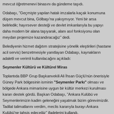
mevcut öğretmenevi binasını da gündeme taşıdı.
Odabaşı, "Geçmişte yapılan hatalı imzalarla kaçak konumuna
düşen mevcut bina, Gölbaşı’na yakışmıyor. Yeni bir arsa
belirledik; hayırsever desteği ve devlet imkanlarıyla bu yapıyı
daha modern bir alana taşıyarak, alanı asıl fonksiyonu olan
meydan projemize kazandıracağız" dedi.
Belediyenin hizmet dağıtım stratejisine yönelik eleştirileri (hastane
acil servis) benzetmesiyle yanıtlayan Odabaşı, kaynakların
adaletli ve verimli kullanılacağını açıkladı:
Seymenler Kültürü ve Kültürel Miras
Toplantıda BBP Grup Başkanvekili Ali İhsan Güçlü’nün önerisiyle
Güney Park bölgesinin isminin
"Seymenler Parkı"
olması ve
bölgede Ankara mimarisine uygun bir kültür merkezi kurulması
kararı destek gördü. Başkan Odabaşı, "Ankara Kulübü ve
Seymenlerimizin kadim geleneğini yaşatmak bizim görevimizdir.
Tadilat talimatlarını verdim, meclis kararıyla burayı Ankara
Kulübü’ne tahsis edeceğiz" ifadelerini kullandı.