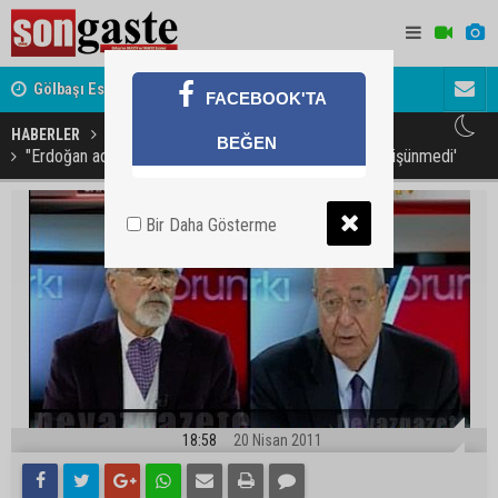
Gölbaşı Esnafının Sesi Ankara Kalkınma Ajansı'nda
Avukat ve 
FACEBOOK'TA
akını
HABERLER
GÜNDEM
BEĞEN
"Erdoğan aday olamayınca kimse dağa çıkalım diye düşünmedi'
Bir Daha Gösterme
18:58
20 Nisan 2011