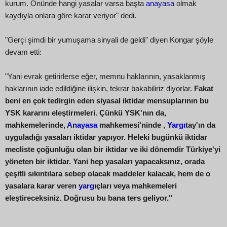
kurum. Önünde hangi yasalar varsa başta
anayasa
olmak
kaydıyla onlara göre karar veriyor" dedi.
"Gerçi şimdi bir yumuşama sinyali de geldi" diyen Kongar şöyle
devam etti:
"Yani evrak getirirlerse eğer, memnu haklarının, yasaklanmış
haklarının iade edildiğine ilişkin, tekrar bakabiliriz diyorlar.
Fakat
beni en çok tedirgin eden siyasal iktidar mensuplarının bu
YSK kararını eleştirmeleri. Çünkü YSK'nın da,
mahkemelerinde,
Anayasa
mahkemesi'ninde ,
Yargı
tay'ın da
uyguladığı yasaları iktidar yapıyor. Heleki bugünkü iktidar
mecliste çoğunluğu olan bir iktidar ve iki dönemdir Türkiye'yi
yöneten bir iktidar. Yani hep yasaları yapacaksınız, orada
çeşitli sıkıntılara sebep olacak maddeler kalacak, hem de o
yasalara karar veren
yargı
çları veya mahkemeleri
eleştireceksiniz. Doğrusu bu bana ters geliyor."