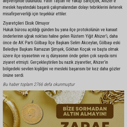
alışverişinde bulunuldu. Fatih Taştan ve Yakup Sarıçiçek, Ahizer’e
meslek hayatındaki başarılı çalışmalarından dolayı tebriklerini ileterek
misafirperverliği için teşekkür ettiler.
Ziyaretçileri Eksik Olmuyor
Hukuk bürosu açıldığı günden bu yana ilçe protokolünün ve kanaat
önderlerinin uğrak noktası haline gelen Rüstem Yiğit Ahizer’i, daha
önce de AK Parti Gölbaşı İlçe Başkanı Selim Akceylan, Gölbaşı eski
Belediye Başkanı Ramazan Şimşek, Gökhan Koçak ve başta olmak
üzere ilçe siyasetinin ve iş dünyasının önde gelen çok sayıda ismi
ziyaret etmişti. Gerçekleştirilen bu nazik ziyaretler, Ahizer’in
bölgedeki sevilen kişiliğini ve mesleki başarısını bir kez daha gözler
önüne serdi.
Bu haber toplam 2766 defa okunmuştur