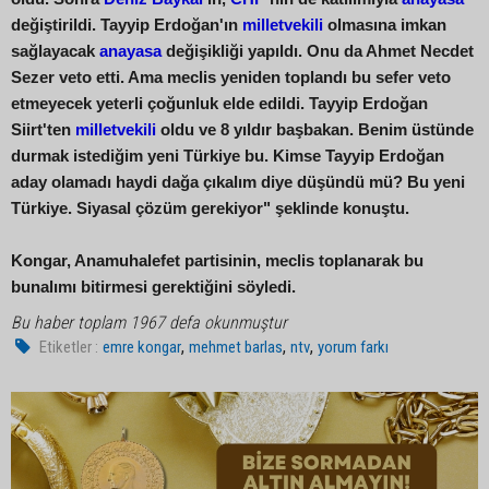
değiştirildi. Tayyip Erdoğan'ın
milletvekili
olmasına imkan
sağlayacak
anayasa
değişikliği yapıldı. Onu da Ahmet Necdet
Sezer veto etti. Ama meclis yeniden toplandı bu sefer veto
etmeyecek yeterli çoğunluk elde edildi. Tayyip Erdoğan
Siirt'ten
milletvekili
oldu ve 8 yıldır başbakan. Benim üstünde
durmak istediğim yeni Türkiye bu. Kimse Tayyip Erdoğan
aday olamadı haydi dağa çıkalım diye düşündü mü? Bu yeni
Türkiye. Siyasal çözüm gerekiyor" şeklinde konuştu.
Kongar, Anamuhalefet partisinin, meclis toplanarak bu
bunalımı bitirmesi gerektiğini söyledi.
Bu haber toplam 1967 defa okunmuştur
,
,
,
Etiketler :
emre kongar
mehmet barlas
ntv
yorum farkı