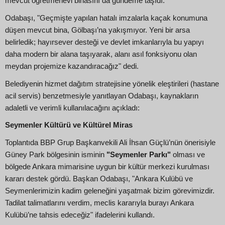
mevcut öğretmenevi binasını da gündeme taşıdı.
Odabaşı, "Geçmişte yapılan hatalı imzalarla kaçak konumuna
düşen mevcut bina, Gölbaşı’na yakışmıyor. Yeni bir arsa
belirledik; hayırsever desteği ve devlet imkanlarıyla bu yapıyı
daha modern bir alana taşıyarak, alanı asıl fonksiyonu olan
meydan projemize kazandıracağız" dedi.
Belediyenin hizmet dağıtım stratejisine yönelik eleştirileri (hastane
acil servis) benzetmesiyle yanıtlayan Odabaşı, kaynakların
adaletli ve verimli kullanılacağını açıkladı:
Seymenler Kültürü ve Kültürel Miras
Toplantıda BBP Grup Başkanvekili Ali İhsan Güçlü’nün önerisiyle
Güney Park bölgesinin isminin
"Seymenler Parkı"
olması ve
bölgede Ankara mimarisine uygun bir kültür merkezi kurulması
kararı destek gördü. Başkan Odabaşı, "Ankara Kulübü ve
Seymenlerimizin kadim geleneğini yaşatmak bizim görevimizdir.
Tadilat talimatlarını verdim, meclis kararıyla burayı Ankara
Kulübü’ne tahsis edeceğiz" ifadelerini kullandı.