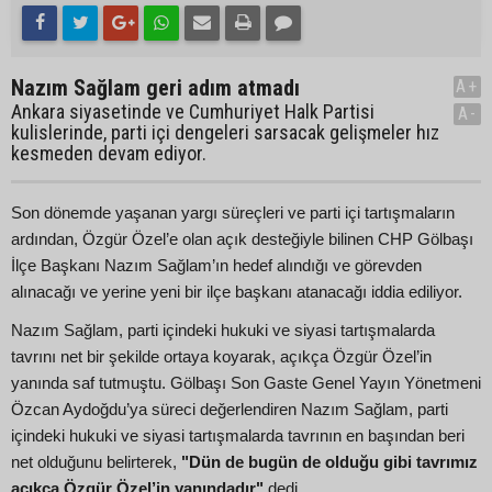
Nazım Sağlam geri adım atmadı
A+
Ankara siyasetinde ve Cumhuriyet Halk Partisi
A-
kulislerinde, parti içi dengeleri sarsacak gelişmeler hız
kesmeden devam ediyor.
Son dönemde yaşanan yargı süreçleri ve parti içi tartışmaların
ardından, Özgür Özel’e olan açık desteğiyle bilinen CHP Gölbaşı
İlçe Başkanı Nazım Sağlam’ın hedef alındığı ve görevden
alınacağı ve yerine yeni bir ilçe başkanı atanacağı iddia ediliyor.
Nazım Sağlam, parti içindeki hukuki ve siyasi tartışmalarda
tavrını net bir şekilde ortaya koyarak, açıkça Özgür Özel’in
yanında saf tutmuştu. Gölbaşı Son Gaste Genel Yayın Yönetmeni
Özcan Aydoğdu’ya süreci değerlendiren Nazım Sağlam, parti
içindeki hukuki ve siyasi tartışmalarda tavrının en başından beri
net olduğunu belirterek,
"Dün de bugün de olduğu gibi tavrımız
açıkça Özgür Özel’in yanındadır"
dedi.