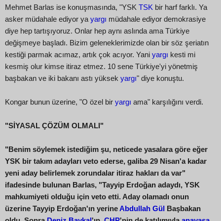
Mehmet Barlas ise konuşmasında, "YSK
TSK
bir harf farklı. Ya
asker müdahale ediyor ya
yargı
müdahale ediyor demokrasiye
diye hep tartışıyoruz. Onlar hep aynı aslında ama Türkiye
değişmeye başladı. Bizim geleneklerimizde olan bir söz şeriatın
kestiği parmak acımaz, artık çok acıyor. Yani
yargı
kesti mi
kesmiş olur kimse itiraz etmez. 10 sene Türkiye'yi yönetmiş
başbakan ve iki bakanı astı yüksek
yargı
" diye konuştu.
Kongar bunun üzerine, "O özel bir
yargı
ama" karşılığını verdi.
"SİYASAL ÇÖZÜM OLMALI"
"Benim söylemek istediğim şu, neticede yasalara göre eğer
YSK bir takım adayları veto ederse, galiba 29 Nisan'a kadar
yeni aday belirlemek zorundalar itiraz hakları da var"
ifadesinde bulunan Barlas, "Tayyip Erdoğan adaydı, YSK
mahkumiyeti olduğu için veto etti. Aday olamadı onun
üzerine Tayyip Erdoğan'ın yerine
Abdullah Gül
Başbakan
oldu. Sonra
Deniz Baykal
'ın,
CHP
'nin de katılımıyla
anayasa