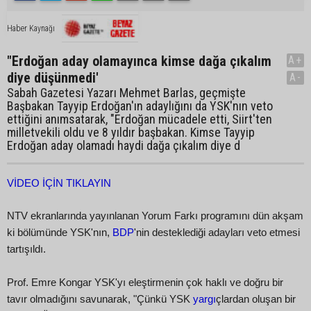
Haber Kaynağı
"Erdoğan aday olamayınca kimse dağa çıkalım
A+
diye düşünmedi'
A-
Sabah Gazetesi Yazarı Mehmet Barlas, geçmişte
Başbakan Tayyip Erdoğan'ın adaylığını da YSK'nın veto
ettiğini anımsatarak, "Erdoğan mücadele etti, Siirt'ten
milletvekili oldu ve 8 yıldır başbakan. Kimse Tayyip
Erdoğan aday olamadı haydi dağa çıkalım diye d
VİDEO İÇİN TIKLAYIN
NTV ekranlarında yayınlanan Yorum Farkı programını dün akşam
ki bölümünde YSK'nın,
BDP
'nin desteklediği adayları veto etmesi
tartışıldı.
Prof. Emre Kongar YSK'yı eleştirmenin çok haklı ve doğru bir
tavır olmadığını savunarak, "Çünkü YSK
yargı
çlardan oluşan bir