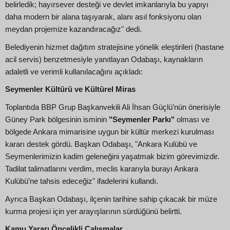
belirledik; hayırsever desteği ve devlet imkanlarıyla bu yapıyı
daha modern bir alana taşıyarak, alanı asıl fonksiyonu olan
meydan projemize kazandıracağız" dedi.
Belediyenin hizmet dağıtım stratejisine yönelik eleştirileri (hastane
acil servis) benzetmesiyle yanıtlayan Odabaşı, kaynakların
adaletli ve verimli kullanılacağını açıkladı:
Seymenler Kültürü ve Kültürel Miras
Toplantıda BBP Grup Başkanvekili Ali İhsan Güçlü’nün önerisiyle
Güney Park bölgesinin isminin
"Seymenler Parkı"
olması ve
bölgede Ankara mimarisine uygun bir kültür merkezi kurulması
kararı destek gördü. Başkan Odabaşı, "Ankara Kulübü ve
Seymenlerimizin kadim geleneğini yaşatmak bizim görevimizdir.
Tadilat talimatlarını verdim, meclis kararıyla burayı Ankara
Kulübü’ne tahsis edeceğiz" ifadelerini kullandı.
Ayrıca Başkan Odabaşı, ilçenin tarihine sahip çıkacak bir müze
kurma projesi için yer arayışlarının sürdüğünü belirtti.
Kamu Yararı Öncelikli Çalışmalar