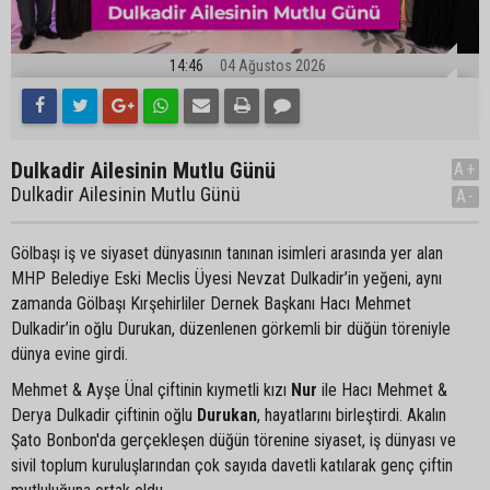
14:46
04 Ağustos 2026
Dulkadir Ailesinin Mutlu Günü
A+
Dulkadir Ailesinin Mutlu Günü
A-
Gölbaşı iş ve siyaset dünyasının tanınan isimleri arasında yer alan
MHP Belediye Eski Meclis Üyesi Nevzat Dulkadir’in yeğeni, aynı
zamanda Gölbaşı Kırşehirliler Dernek Başkanı Hacı Mehmet
Dulkadir’in oğlu Durukan, düzenlenen görkemli bir düğün töreniyle
dünya evine girdi.
Mehmet & Ayşe Ünal çiftinin kıymetli kızı
Nur
ile Hacı Mehmet &
Derya Dulkadir çiftinin oğlu
Durukan
, hayatlarını birleştirdi. Akalın
Şato Bonbon'da gerçekleşen düğün törenine siyaset, iş dünyası ve
sivil toplum kuruluşlarından çok sayıda davetli katılarak genç çiftin