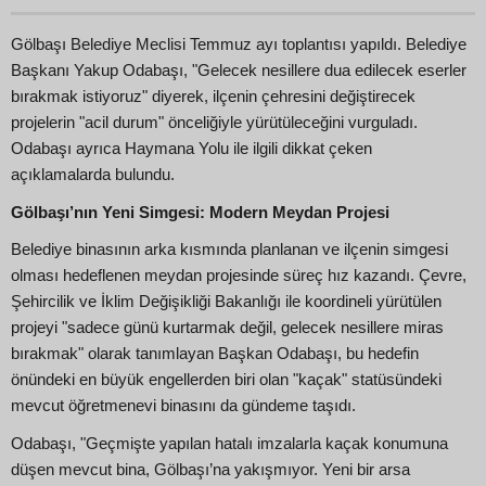
Gölbaşı Belediye Meclisi Temmuz ayı toplantısı yapıldı. Belediye
Başkanı Yakup Odabaşı, "Gelecek nesillere dua edilecek eserler
bırakmak istiyoruz" diyerek, ilçenin çehresini değiştirecek
projelerin "acil durum" önceliğiyle yürütüleceğini vurguladı.
Odabaşı ayrıca Haymana Yolu ile ilgili dikkat çeken
açıklamalarda bulundu.
Gölbaşı’nın Yeni Simgesi: Modern Meydan Projesi
Belediye binasının arka kısmında planlanan ve ilçenin simgesi
olması hedeflenen meydan projesinde süreç hız kazandı. Çevre,
Şehircilik ve İklim Değişikliği Bakanlığı ile koordineli yürütülen
projeyi "sadece günü kurtarmak değil, gelecek nesillere miras
bırakmak" olarak tanımlayan Başkan Odabaşı, bu hedefin
önündeki en büyük engellerden biri olan "kaçak" statüsündeki
mevcut öğretmenevi binasını da gündeme taşıdı.
Odabaşı, "Geçmişte yapılan hatalı imzalarla kaçak konumuna
düşen mevcut bina, Gölbaşı’na yakışmıyor. Yeni bir arsa