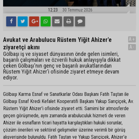
12:23
30 Temmuz 2026
Avukat ve Arabulucu Rüstem Yiğit Ahizer'e
A+
ziyaretçi akını
A-
Gölbaşı iş ve siyaset dünyasının önde gelen isimleri,
başarılı çalışmaları ve özverili hukuk anlayışıyla dikkat
çeken Gölbaşı'nın genç ve başarılı avukatlarından
Rüstem Yiğit Ahizer’i ofisinde ziyaret etmeye devam
ediyor.
Gölbaşı Karma Esnaf ve Sanatkarlar Odası Başkanı Fatih Taştan ile
Gölbaşı Esnaf Kredi Kefalet Kooperatifi Başkanı Yakup Sarıçiçek, Av.
Rüstem Yiğit Ahizer’i ofisinde ziyaret etti. Samimi bir atmosferde
geçen görüşmede, aynı zamanda arabuluculuk hizmeti de veren
Ahizer ile esnafların ticari hayatta karşılaştıkları hukuki sorunlar,
çözüm önerileri ve sektörel gelişmeler üzerine verimli bir görüş
alışverişinde bulunuldu. Fatih Taştan ve Yakup Sarıçiçek, Ahizer’e