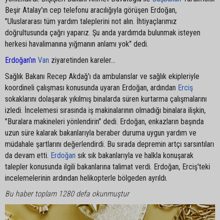
Beşir Atalay'ın cep telefonu aracılığıyla görüşen Erdoğan,
"Uluslararası tüm yardım taleplerini not alın. İhtiyaçlarımız
doğrultusunda çağrı yaparız. Şu anda yardımda bulunmak isteyen
herkesi havalimanına yığmanın anlamı yok" dedi.
Erdoğan'ın
Van
ziyaretinden kareler...
Sağlık Bakanı Recep Akdağ'ı da ambulanslar ve sağlık ekipleriyle
koordineli çalışması konusunda uyaran Erdoğan, ardından
Erciş
sokaklarını dolaşarak yıkılmış binalarda süren kurtarma çalışmalarını
izledi. İncelemesi sırasında iş makinalarının olmadığı binalara ilişkin,
"Buralara makineleri yönlendirin" dedi. Erdoğan, enkazların başında
uzun süre kalarak bakanlarıyla beraber duruma uygun yardım ve
müdahale şartlarını değerlendirdi. Bu sırada depremin artçı sarsıntıları
da devam etti.
Erdoğan
sık sık bakanlarıyla ve halkla konuşarak
talepler konusunda ilgili bakanlarına talimat verdi. Erdoğan, Erciş'teki
incelemelerinin ardından helikopterle bölgeden ayrıldı.
Bu haber toplam 1280 defa okunmuştur