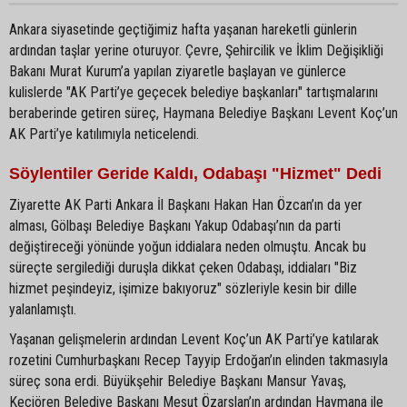
Ankara siyasetinde geçtiğimiz hafta yaşanan hareketli günlerin
ardından taşlar yerine oturuyor. Çevre, Şehircilik ve İklim Değişikliği
Bakanı Murat Kurum’a yapılan ziyaretle başlayan ve günlerce
kulislerde "AK Parti’ye geçecek belediye başkanları" tartışmalarını
beraberinde getiren süreç, Haymana Belediye Başkanı Levent Koç’un
AK Parti’ye katılımıyla neticelendi.
Söylentiler Geride Kaldı, Odabaşı "Hizmet" Dedi
Ziyarette AK Parti Ankara İl Başkanı Hakan Han Özcan’ın da yer
alması, Gölbaşı Belediye Başkanı Yakup Odabaşı’nın da parti
değiştireceği yönünde yoğun iddialara neden olmuştu. Ancak bu
süreçte sergilediği duruşla dikkat çeken Odabaşı, iddiaları "Biz
hizmet peşindeyiz, işimize bakıyoruz" sözleriyle kesin bir dille
yalanlamıştı.
Yaşanan gelişmelerin ardından Levent Koç’un AK Parti’ye katılarak
rozetini Cumhurbaşkanı Recep Tayyip Erdoğan’ın elinden takmasıyla
süreç sona erdi. Büyükşehir Belediye Başkanı Mansur Yavaş,
Keçiören Belediye Başkanı Mesut Özarslan’ın ardından Haymana ile