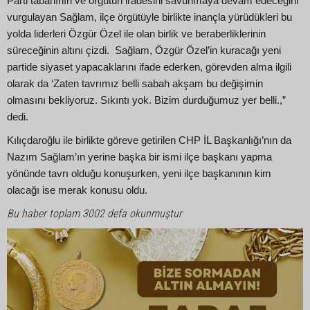
Parti tabanının ve örgütün iradesini savunmaya devam edeceğini
vurgulayan Sağlam, ilçe örgütüyle birlikte inançla yürüdükleri bu
yolda liderleri Özgür Özel ile olan birlik ve beraberliklerinin
süreceğinin altını çizdi. Sağlam, Özgür Özel’in kuracağı yeni
partide siyaset yapacaklarını ifade ederken, görevden alma ilgili
olarak da ‘Zaten tavrımız belli sabah akşam bu değişimin
olmasını bekliyoruz. Sıkıntı yok. Bizim durduğumuz yer belli.,”
dedi.
Kılıçdaroğlu ile birlikte göreve getirilen CHP İL Başkanlığı’nın da
Nazım Sağlam’ın yerine başka bir ismi ilçe başkanı yapma
yönünde tavrı olduğu konuşurken, yeni ilçe başkanının kim
olacağı ise merak konusu oldu.
Bu haber toplam 3002 defa okunmuştur