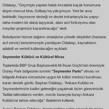
Odabaşı, "Geçmişte yapılan hatalı imzalarla kaçak konumuna
düşen mevcut bina, Gölbaşı’na yakışmıyor. Yeni bir arsa
belirledik; hayırsever desteği ve devlet imkanlarıyla bu yapıyı
daha modern bir alana taşıyarak, alanı asıl fonksiyonu olan
meydan projemize kazandıracağız" dedi.
Belediyenin hizmet dağıtım stratejisine yönelik eleştirileri (hastane
acil servis) benzetmesiyle yanıtlayan Odabaşı, kaynakların
adaletli ve verimli kullanılacağını açıkladı:
Seymenler Kültürü ve Kültürel Miras
Toplantıda BBP Grup Başkanvekili Ali İhsan Güçlü’nün önerisiyle
Güney Park bölgesinin isminin
"Seymenler Parkı"
olması ve
bölgede Ankara mimarisine uygun bir kültür merkezi kurulması
kararı destek gördü. Başkan Odabaşı, "Ankara Kulübü ve
Seymenlerimizin kadim geleneğini yaşatmak bizim görevimizdir.
Tadilat talimatlarını verdim, meclis kararıyla burayı Ankara
Kulübü’ne tahsis edeceğiz" ifadelerini kullandı.
Ayrıca Başkan Odabaşı, ilçenin tarihine sahip çıkacak bir müze