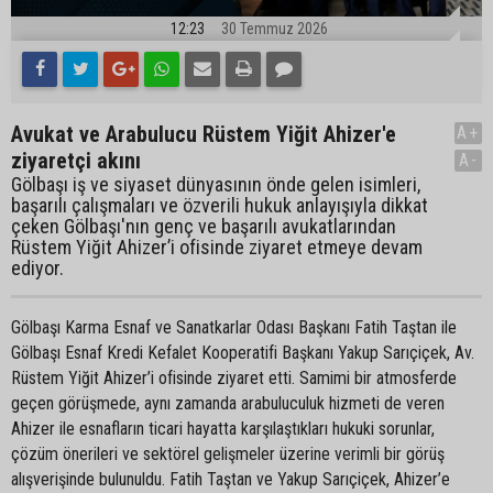
12:23
30 Temmuz 2026
Avukat ve Arabulucu Rüstem Yiğit Ahizer'e
A+
ziyaretçi akını
A-
Gölbaşı iş ve siyaset dünyasının önde gelen isimleri,
başarılı çalışmaları ve özverili hukuk anlayışıyla dikkat
çeken Gölbaşı'nın genç ve başarılı avukatlarından
Rüstem Yiğit Ahizer’i ofisinde ziyaret etmeye devam
ediyor.
Gölbaşı Karma Esnaf ve Sanatkarlar Odası Başkanı Fatih Taştan ile
Gölbaşı Esnaf Kredi Kefalet Kooperatifi Başkanı Yakup Sarıçiçek, Av.
Rüstem Yiğit Ahizer’i ofisinde ziyaret etti. Samimi bir atmosferde
geçen görüşmede, aynı zamanda arabuluculuk hizmeti de veren
Ahizer ile esnafların ticari hayatta karşılaştıkları hukuki sorunlar,
çözüm önerileri ve sektörel gelişmeler üzerine verimli bir görüş
alışverişinde bulunuldu. Fatih Taştan ve Yakup Sarıçiçek, Ahizer’e