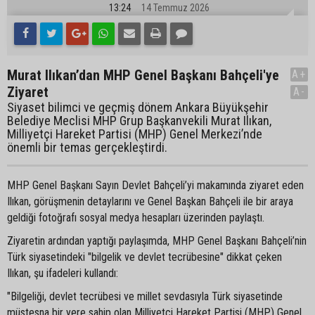
13:24
14 Temmuz 2026
Murat Ilıkan’dan MHP Genel Başkanı Bahçeli'ye
A+
Ziyaret
A-
Siyaset bilimci ve geçmiş dönem Ankara Büyükşehir
Belediye Meclisi MHP Grup Başkanvekili Murat Ilıkan,
Milliyetçi Hareket Partisi (MHP) Genel Merkezi’nde
önemli bir temas gerçekleştirdi.
MHP Genel Başkanı Sayın Devlet Bahçeli’yi makamında ziyaret eden
Ilıkan, görüşmenin detaylarını ve Genel Başkan Bahçeli ile bir araya
geldiği fotoğrafı sosyal medya hesapları üzerinden paylaştı.
Ziyaretin ardından yaptığı paylaşımda, MHP Genel Başkanı Bahçeli’nin
Türk siyasetindeki "bilgelik ve devlet tecrübesine" dikkat çeken
Ilıkan, şu ifadeleri kullandı:
"Bilgeliği, devlet tecrübesi ve millet sevdasıyla Türk siyasetinde
müstesna bir yere sahip olan Milliyetçi Hareket Partisi (MHP) Genel