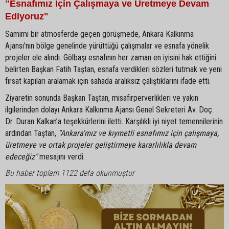
"Esnafımız İçin Çalışmaya ve Üretmeye Devam
Ediyoruz"
Samimi bir atmosferde geçen görüşmede, Ankara Kalkınma
Ajansı'nın bölge genelinde yürüttüğü çalışmalar ve esnafa yönelik
projeler ele alındı. Gölbaşı esnafının her zaman en iyisini hak ettiğini
belirten Başkan Fatih Taştan, esnafa verdikleri sözleri tutmak ve yeni
fırsat kapıları aralamak için sahada aralıksız çalıştıklarını ifade etti.
Ziyaretin sonunda Başkan Taştan, misafirperverlikleri ve yakın
ilgilerinden dolayı Ankara Kalkınma Ajansı Genel Sekreteri Av. Doç.
Dr. Duran Kalkan’a teşekkürlerini iletti. Karşılıklı iyi niyet temennilerinin
ardından Taştan,
"Ankara'mız ve kıymetli esnafımız için çalışmaya,
üretmeye ve ortak projeler geliştirmeye kararlılıkla devam
edeceğiz"
mesajını verdi.
Bu haber toplam 1122 defa okunmuştur