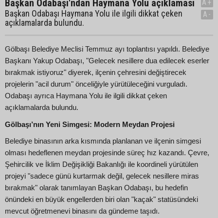
Başkan Odabaşı'ndan Haymana Yolu açıklaması
A+
Başkan Odabaşı Haymana Yolu ile ilgili dikkat çeken
A-
açıklamalarda bulundu.
Gölbaşı Belediye Meclisi Temmuz ayı toplantısı yapıldı. Belediye
Başkanı Yakup Odabaşı, "Gelecek nesillere dua edilecek eserler
bırakmak istiyoruz" diyerek, ilçenin çehresini değiştirecek
projelerin "acil durum" önceliğiyle yürütüleceğini vurguladı.
Odabaşı ayrıca Haymana Yolu ile ilgili dikkat çeken
açıklamalarda bulundu.
Gölbaşı’nın Yeni Simgesi: Modern Meydan Projesi
Belediye binasının arka kısmında planlanan ve ilçenin simgesi
olması hedeflenen meydan projesinde süreç hız kazandı. Çevre,
Şehircilik ve İklim Değişikliği Bakanlığı ile koordineli yürütülen
projeyi "sadece günü kurtarmak değil, gelecek nesillere miras
bırakmak" olarak tanımlayan Başkan Odabaşı, bu hedefin
önündeki en büyük engellerden biri olan "kaçak" statüsündeki
mevcut öğretmenevi binasını da gündeme taşıdı.