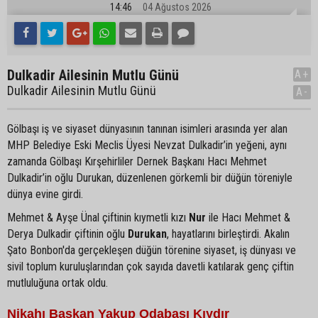
14:46
04 Ağustos 2026
Dulkadir Ailesinin Mutlu Günü
A+
Dulkadir Ailesinin Mutlu Günü
A-
Gölbaşı iş ve siyaset dünyasının tanınan isimleri arasında yer alan
MHP Belediye Eski Meclis Üyesi Nevzat Dulkadir’in yeğeni, aynı
zamanda Gölbaşı Kırşehirliler Dernek Başkanı Hacı Mehmet
Dulkadir’in oğlu Durukan, düzenlenen görkemli bir düğün töreniyle
dünya evine girdi.
Mehmet & Ayşe Ünal çiftinin kıymetli kızı
Nur
ile Hacı Mehmet &
Derya Dulkadir çiftinin oğlu
Durukan
, hayatlarını birleştirdi. Akalın
Şato Bonbon'da gerçekleşen düğün törenine siyaset, iş dünyası ve
sivil toplum kuruluşlarından çok sayıda davetli katılarak genç çiftin
mutluluğuna ortak oldu.
Nikahı Başkan Yakup Odabaşı Kıydır