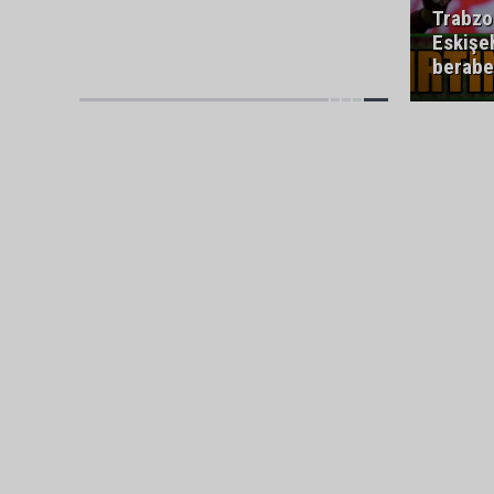
Trabzo
Eskişeh
berabe