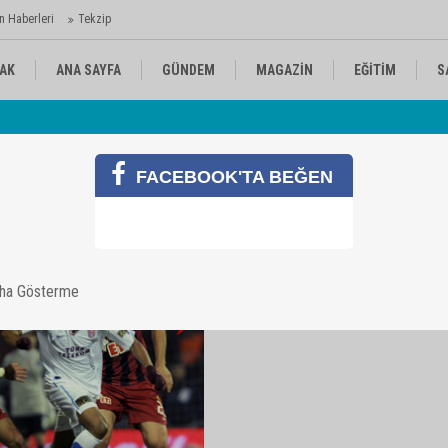
n Haberleri
Tekzip
AK
ANA SAYFA
GÜNDEM
MAGAZİN
EĞİTİM
S
Gö
KÜLTÜR-SANAT
SPOR
RÖPORTAJ
FACEBOOK'TA BEĞEN
aha Gösterme