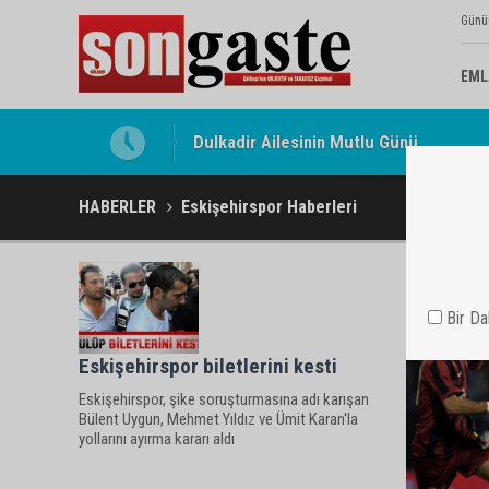
Günü
EML
Dulkadir Ailesinin Mutlu Günü
HABERLER
Eskişehirspor Haberleri
Bir D
Eskişehirspor biletlerini kesti
Eskişehirspor, şike soruşturmasına adı karışan
Bülent Uygun, Mehmet Yıldız ve Ümit Karan'la
yollarını ayırma kararı aldı