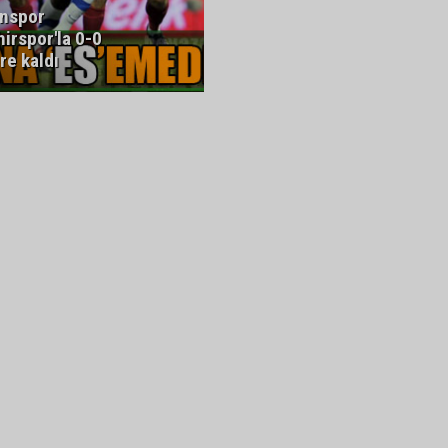
nspor
irspor'la 0-0
re kaldı