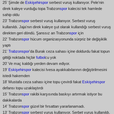
25' Şimde de
Eskişehirspor
serbest vuruş kullanıyor. Pele'nin
direk kaleye vurduğu topa Trabzon
spor
kalecisi tek hamlede
sahip oldu
23' Trabzon
spor
serbest vuruş kullanıyor. Serbest vuruş
kullanıldı. Jaja'nın direk kaleye şut olarak kullandığı serbest vuruş
direkten geri döndü. Şanssız an Trabzon
spor
için
22' Trabzon
spor
hücum organizasyonunda sürpriz bir değişiklik
yaptı
21'
Trabzonspor
'da Burak ceza sahası içine doldurdu fakat topun
gittiği noktada hiçbir
futbol
cu yok
20' Ve maç kaldığı yerden devam ediyor.
19'
Eskişehirspor
kalecisi Ivesa ayakkabılarının değiştirilmesini
istedi hakemden
18' Mustafa ceza sahası içine topu çevirdi fakat
Eskişehirspor
defansı topu uzaklaştırdı
15' Trabzon
spor
rakibi karşısında baskıyı artırmak istiyor bu
dakikalarda
14' Trabzon
spor
güzel bir fırsattan yararlanamadı.
13' Trabzon
spor
serbest vuruş kullanıyor. Serbet vuruş kullanıldı.