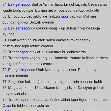
84'
Eskişehirspor
Burhan'la inanılmaz bir gol kaçırdı. Ceza sahası
içinde topla buluşan Burhan net bir pozisyonda topu auta attı
83' Bir oyuncu değişikliği de Trabzon
spor
yapıyor. Colman
oyundan çıkıyor Brozek oyunda
82'
Eskişehirspor
'da oyuncu değişikliği Bülent'in yerine Doğa
oyunda
81' Ümit Karan ani bir atak şansı yakaladı fakat destek
gelmeyince topu rakibe kaptırdı
80' Trabzon
spor
ataklarını sıklaştırdı bu dakikalarda
79' Trabzon
spor
köşe vuruşu kullanacak. Yattara kullandı serbest
vuruşu defans topu uzaklaştırdı
78'
Eskişehirspor
'da Ümit Karan oyuna giriyor. Batuhan oyun
alanının dışında
77' Selçuk'un kullandığı serbest vuruş kalecinin ellerinde kaldı
76' Maçta artık son 15 dakikanın içine giriliyor. Tansiyon giderek
artıyor sahada
75' Trabzon
spor
ceza sahası önüne atılan topu Egemen karşıladı.
Olası bir tehlike uzaklaştırıldı