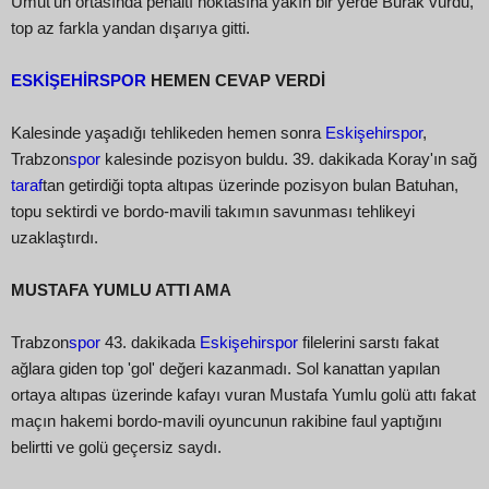
Umut'un ortasında penaltı noktasına yakın bir yerde Burak vurdu,
top az farkla yandan dışarıya gitti.
ESKİŞEHİRSPOR
HEMEN CEVAP VERDİ
Kalesinde yaşadığı tehlikeden hemen sonra
Eskişehirspor
,
Trabzon
spor
kalesinde pozisyon buldu. 39. dakikada Koray'ın sağ
taraf
tan getirdiği topta altıpas üzerinde pozisyon bulan Batuhan,
topu sektirdi ve bordo-mavili takımın savunması tehlikeyi
uzaklaştırdı.
MUSTAFA YUMLU ATTI AMA
Trabzon
spor
43. dakikada
Eskişehirspor
filelerini sarstı fakat
ağlara giden top 'gol' değeri kazanmadı. Sol kanattan yapılan
ortaya altıpas üzerinde kafayı vuran Mustafa Yumlu golü attı fakat
maçın hakemi bordo-mavili oyuncunun rakibine faul yaptığını
belirtti ve golü geçersiz saydı.