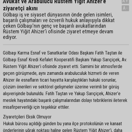
Avukat ve Arabulucu Rüstem Yiğit Ahizer'e
A+
ziyaretçi akını
A-
Gölbaşı iş ve siyaset dünyasının önde gelen isimleri,
başarılı çalışmaları ve özverili hukuk anlayışıyla dikkat
çeken Gölbaşı'nın genç ve başarılı avukatlarından
Rüstem Yiğit Ahizer’i ofisinde ziyaret etmeye devam
ediyor.
Gölbaşı Karma Esnaf ve Sanatkarlar Odası Başkanı Fatih Taştan ile
Gölbaşı Esnaf Kredi Kefalet Kooperatifi Başkanı Yakup Sarıçiçek, Av.
Rüstem Yiğit Ahizer’i ofisinde ziyaret etti. Samimi bir atmosferde
geçen görüşmede, aynı zamanda arabuluculuk hizmeti de veren
Ahizer ile esnafların ticari hayatta karşılaştıkları hukuki sorunlar,
çözüm önerileri ve sektörel gelişmeler üzerine verimli bir görüş
alışverişinde bulunuldu. Fatih Taştan ve Yakup Sarıçiçek, Ahizer’e
meslek hayatındaki başarılı çalışmalarından dolayı tebriklerini ileterek
misafirperverliği için teşekkür ettiler.
Ziyaretçileri Eksik Olmuyor
Hukuk bürosu açıldığı günden bu yana ilçe protokolünün ve kanaat
önderlerinin uğrak noktası haline gelen Rüstem Yiğit Ahizer’i, daha