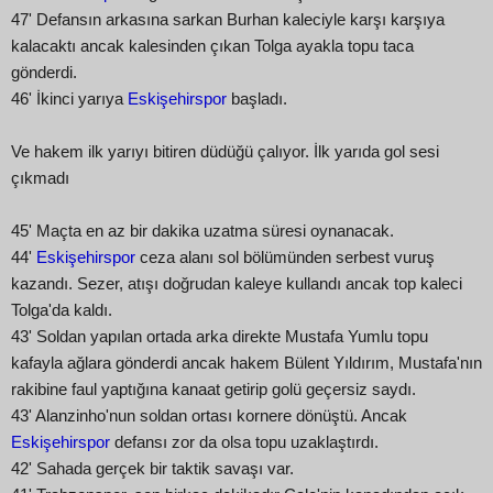
47' Defansın arkasına sarkan Burhan kaleciyle karşı karşıya
kalacaktı ancak kalesinden çıkan Tolga ayakla topu taca
gönderdi.
46' İkinci yarıya
Eskişehirspor
başladı.
Ve hakem ilk yarıyı bitiren düdüğü çalıyor. İlk yarıda gol sesi
çıkmadı
45' Maçta en az bir dakika uzatma süresi oynanacak.
44'
Eskişehirspor
ceza alanı sol bölümünden serbest vuruş
kazandı. Sezer, atışı doğrudan kaleye kullandı ancak top kaleci
Tolga'da kaldı.
43' Soldan yapılan ortada arka direkte Mustafa Yumlu topu
kafayla ağlara gönderdi ancak hakem Bülent Yıldırım, Mustafa'nın
rakibine faul yaptığına kanaat getirip golü geçersiz saydı.
43' Alanzinho'nun soldan ortası kornere dönüştü. Ancak
Eskişehirspor
defansı zor da olsa topu uzaklaştırdı.
42' Sahada gerçek bir taktik savaşı var.