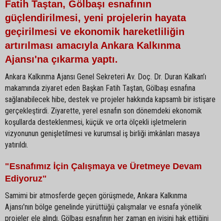
Fatih Taştan, Gölbaşı esnafının
güçlendirilmesi, yeni projelerin hayata
geçirilmesi ve ekonomik hareketliliğin
artırılması amacıyla Ankara Kalkınma
Ajansı'na çıkarma yaptı.
Ankara Kalkınma Ajansı Genel Sekreteri Av. Doç. Dr. Duran Kalkan’ı
makamında ziyaret eden Başkan Fatih Taştan, Gölbaşı esnafına
sağlanabilecek hibe, destek ve projeler hakkında kapsamlı bir istişare
gerçekleştirdi. Ziyarette, yerel esnafın son dönemdeki ekonomik
koşullarda desteklenmesi, küçük ve orta ölçekli işletmelerin
vizyonunun genişletilmesi ve kurumsal iş birliği imkânları masaya
yatırıldı.
"Esnafımız İçin Çalışmaya ve Üretmeye Devam
Ediyoruz"
Samimi bir atmosferde geçen görüşmede, Ankara Kalkınma
Ajansı'nın bölge genelinde yürüttüğü çalışmalar ve esnafa yönelik
projeler ele alındı. Gölbaşı esnafının her zaman en iyisini hak ettiğini