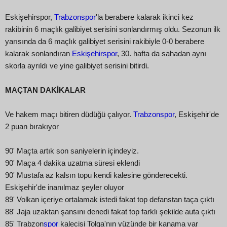
Eskişehirspor,
Trabzonspor
'la berabere kalarak ikinci kez
rakibinin 6 maçlık galibiyet serisini sonlandırmış oldu. Sezonun ilk
yarısında da 6 maçlık galibiyet serisini rakibiyle 0-0 berabere
kalarak sonlandıran
Eskişehirspor
, 30. hafta da sahadan aynı
skorla ayrıldı ve yine galibiyet serisini bitirdi.
MAÇTAN DAKİKALAR
Ve hakem maçı bitiren düdüğü çalıyor.
Trabzonspor
, Eskişehir'de
2 puan bırakıyor
90' Maçta artık son saniyelerin içindeyiz.
90' Maça 4 dakika uzatma süresi eklendi
90' Mustafa az kalsın topu kendi kalesine gönderecekti.
Eskişehir'de inanılmaz şeyler oluyor
89' Volkan içeriye ortalamak istedi fakat top defanstan taça çıktı
88' Jaja uzaktan şansını denedi fakat top farklı şekilde auta çıktı
85' Trabzon
spor
kalecisi Tolga'nın yüzünde bir kanama var