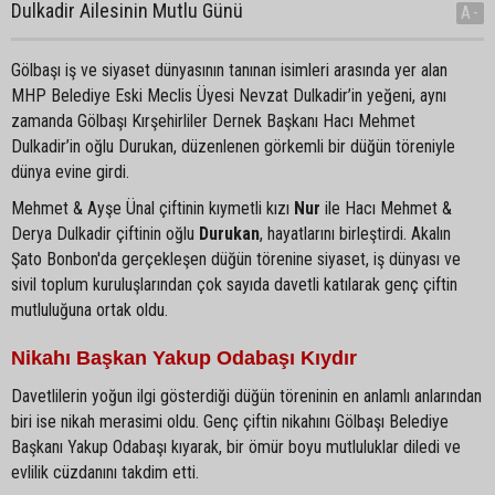
Dulkadir Ailesinin Mutlu Günü
A-
Gölbaşı iş ve siyaset dünyasının tanınan isimleri arasında yer alan
MHP Belediye Eski Meclis Üyesi Nevzat Dulkadir’in yeğeni, aynı
zamanda Gölbaşı Kırşehirliler Dernek Başkanı Hacı Mehmet
Dulkadir’in oğlu Durukan, düzenlenen görkemli bir düğün töreniyle
dünya evine girdi.
Mehmet & Ayşe Ünal çiftinin kıymetli kızı
Nur
ile Hacı Mehmet &
Derya Dulkadir çiftinin oğlu
Durukan
, hayatlarını birleştirdi. Akalın
Şato Bonbon'da gerçekleşen düğün törenine siyaset, iş dünyası ve
sivil toplum kuruluşlarından çok sayıda davetli katılarak genç çiftin
mutluluğuna ortak oldu.
Nikahı Başkan Yakup Odabaşı Kıydır
Davetlilerin yoğun ilgi gösterdiği düğün töreninin en anlamlı anlarından
biri ise nikah merasimi oldu. Genç çiftin nikahını Gölbaşı Belediye
Başkanı Yakup Odabaşı kıyarak, bir ömür boyu mutluluklar diledi ve
evlilik cüzdanını takdim etti.