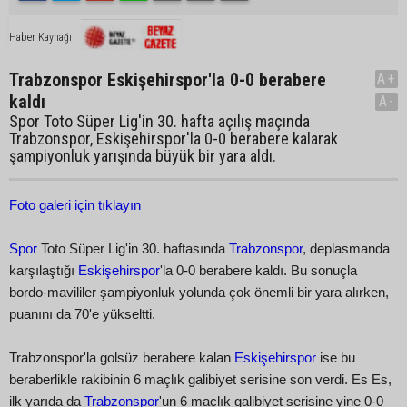
Haber Kaynağı
Trabzonspor Eskişehirspor'la 0-0 berabere
A+
kaldı
A-
Spor Toto Süper Lig'in 30. hafta açılış maçında
Trabzonspor, Eskişehirspor'la 0-0 berabere kalarak
şampiyonluk yarışında büyük bir yara aldı.
Foto galeri için tıklayın
Spor
Toto Süper Lig'in 30. haftasında
Trabzonspor
, deplasmanda
karşılaştığı
Eskişehirspor
'la 0-0 berabere kaldı. Bu sonuçla
bordo-mavililer şampiyonluk yolunda çok önemli bir yara alırken,
puanını da 70'e yükseltti.
Trabzonspor'la golsüz berabere kalan
Eskişehirspor
ise bu
beraberlikle rakibinin 6 maçlık galibiyet serisine son verdi. Es Es,
ilk yarıda da
Trabzonspor
'un 6 maçlık galibiyet serisine yine 0-0