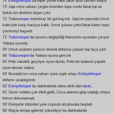
74'
Eskişehirspor
'da Alper yerde kaldı fakat oyun devam ediyor
73' Jaja ceza sahası çizgisi önünden topa vurdu fakat top az
farkla üst direkten dışarı çıktı
72' Trabzon
spor
inanılmaz bir gol kaçırdı. Jaja'nın pasında Umut
kaleciyle karşı karşıya kaldı. Umut şutunu çekti fakat kaleci topu
çevirmeyi başardı
71'
Trabzonspor
'da oyuncu değişikliği Alanzinho oyundan çıkıyor
Yattara oyunda
69' Umut uzaktan şansını denedi defansa çarpan top taça çıktı
66'
Trabzonspor
'da Yattara oyuna girecek
65' Pele sakatlık geçiriyor oyun durdu. Pele'nin tedavisi yapıldı
oyun devam ediyor
63' Mustafa'nın ceza sahası içine yaptı ortayı
Eskişehirspor
defansı uzaklaştırdı
62'
Eskişehirspor
bu dakikalarda daha etkili olan
taraf
...
61' Sezer soldan çok etkili geldi. Ceza alanına girip yaptığı ortaya
kimse dokunamadı.
59' Eskişehir tribünleri yine coşkulu tezahurata başladı
58' Maçta tempo giderek yükseliyor bu dakikalarda