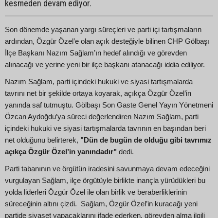
kesmeden devam ediyor.
Son dönemde yaşanan yargı süreçleri ve parti içi tartışmaların
ardından, Özgür Özel’e olan açık desteğiyle bilinen CHP Gölbaşı
İlçe Başkanı Nazım Sağlam’ın hedef alındığı ve görevden
alınacağı ve yerine yeni bir ilçe başkanı atanacağı iddia ediliyor.
Nazım Sağlam, parti içindeki hukuki ve siyasi tartışmalarda
tavrını net bir şekilde ortaya koyarak, açıkça Özgür Özel’in
yanında saf tutmuştu. Gölbaşı Son Gaste Genel Yayın Yönetmeni
Özcan Aydoğdu’ya süreci değerlendiren Nazım Sağlam, parti
içindeki hukuki ve siyasi tartışmalarda tavrının en başından beri
net olduğunu belirterek,
"Dün de bugün de olduğu gibi tavrımız
açıkça Özgür Özel’in yanındadır"
dedi.
Parti tabanının ve örgütün iradesini savunmaya devam edeceğini
vurgulayan Sağlam, ilçe örgütüyle birlikte inançla yürüdükleri bu
yolda liderleri Özgür Özel ile olan birlik ve beraberliklerinin
süreceğinin altını çizdi. Sağlam, Özgür Özel’in kuracağı yeni
partide siyaset yapacaklarını ifade ederken, görevden alma ilgili