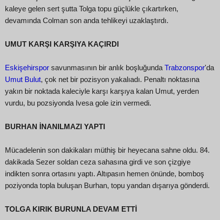
kaleye gelen sert şutta Tolga topu güçlükle çıkartırken,
devamında Colman son anda tehlikeyi uzaklaştırdı.
UMUT KARŞI KARŞIYA KAÇIRDI
Eskişehirspor
savunmasının bir anlık boşluğunda
Trabzonspor
'da
Umut Bulut
, çok net bir pozisyon yakalıadı. Penaltı noktasına
yakın bir noktada kaleciyle karşı karşıya kalan Umut, yerden
vurdu, bu pozsiyonda Ivesa gole izin vermedi.
BURHAN İNANILMAZI YAPTI
Mücadelenin son dakikaları müthiş bir heyecana sahne oldu. 84.
dakikada Sezer soldan ceza sahasına girdi ve son çizgiye
indikten sonra ortasını yaptı. Altıpasın hemen önünde, bomboş
poziyonda topla buluşan Burhan, topu yandan dışarıya gönderdi.
TOLGA KIRIK BURUNLA DEVAM ETTİ