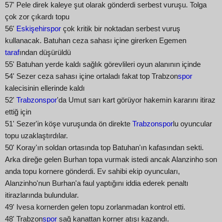
57' Pele direk kaleye şut olarak gönderdi serbest vuruşu. Tolga
çok zor çıkardı topu
56'
Eskişehirspor
çok kritik bir noktadan serbest vuruş
kullanacak. Batuhan ceza sahası içine girerken Egemen
taraf
ından düşürüldü
55' Batuhan yerde kaldı sağlık görevlileri oyun alanının içinde
54' Sezer ceza sahası içine ortaladı fakat top Trabzon
spor
kalecisinin ellerinde kaldı
52'
Trabzonspor
'da Umut sarı kart görüyor hakemin kararını itiraz
ettiğ için
51' Sezer'in köşe vuruşunda ön direkte
Trabzonspor
lu oyuncular
topu uzaklaştırdılar.
50' Koray'ın soldan ortasında top Batuhan'ın kafasından sekti.
Arka direğe gelen Burhan topa vurmak istedi ancak Alanzinho son
anda topu kornere gönderdi. Ev sahibi ekip oyuncuları,
Alanzinho'nun Burhan'a faul yaptığını iddia ederek penaltı
itirazlarında bulundular.
49' Ivesa kornerden gelen topu zorlanmadan kontrol etti.
48' Trabzon
spor
sağ kanattan korner atışı kazandı.