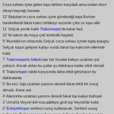
Ceza sahası içine gelen topu defans karşıladı ama ondan önce
ofsayt bayrağı havada
12' Batuhan'ın ceza sahası içine gönderdiği topa Burhan
hareketlendi fakat kaleci tehlikeyi sezerek çıktı ve topu aldı
11' Selçuk yerde kaldı
Trabzonspor
'da karar faul.
10' İki takım da maça çok kontrollü başladı
9' Mustafa'nın ortasında Selçuk ceza sahası içinde topla buluştu.
Selçuk topun gelişine kafayı vurdu fakat top kalecinin ellerinde
kaldı
7'
Trabzonspor
lu
futbol
cular her fırsatta kaleye uzaktan şut
çekiyor. Ancak atılan bu şutlar şu dakikaya kadar etkili olmadı
6' Trabzon
spor
rakibi karşısında daha etkili görünüyor bu
dakikalarda
5' Bu kez Jaja uzaktan şansını denedi fakat etkili bir vuruş
olmadı. Karar aut
4' Alanzinho uzaktan şansını denedi fakat top kaleyi bulmadı
3' Umut'la Veysel ikili mücadeleye girdi top Veysel'de kaldı
2'
Eskişehirspor
serbest vuruş kullanacak. Serbest vuruş