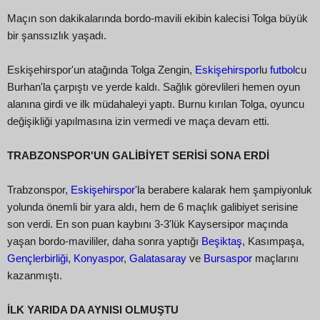
Maçın son dakikalarında bordo-mavili ekibin kalecisi Tolga büyük
bir şanssızlık yaşadı.
Eskişehirspor'un atağında Tolga Zengin,
Eskişehirspor
lu
futbol
cu
Burhan'la çarpıştı ve yerde kaldı. Sağlık görevlileri hemen oyun
alanına girdi ve ilk müdahaleyi yaptı. Burnu kırılan Tolga, oyuncu
değişikliği yapılmasına izin vermedi ve maça devam etti.
TRABZONSPOR'UN GALİBİYET SERİSİ SONA ERDİ
Trabzonspor,
Eskişehirspor
'la berabere kalarak hem şampiyonluk
yolunda önemli bir yara aldı, hem de 6 maçlık galibiyet serisine
son verdi. En son puan kaybını 3-3'lük Kaysersipor maçında
yaşan bordo-mavililer, daha sonra yaptığı
Beşiktaş
, Kasımpaşa,
Gençlerbirliği
,
Konyaspor
,
Galatasaray
ve
Bursaspor
maçlarını
kazanmıştı.
İLK YARIDA DA AYNISI OLMUŞTU