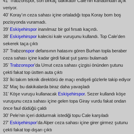
41' Trabzonspor, son birkaç dakikadır Cale'nin kanadından açık
veriyor.
40' Koray'ın ceza sahası içine ortaladığı topa Koray bom boş
pozisyonda vuramadı.
39'
Eskişehirspor
inanılmaz bir gol fırsatı kaçırdı.
38'
Eskişehirspor
kalecisi kale vuruşunu kullandı. Top Cale'den
sekerek taça çıktı
37' Trabzon
spor
defansının hatasını gören Burhan topla beraber
ceza sahası içine kadar girdi fakat şut şansı bulamadı
35'
Trabzonspor
'da Umut ceza sahası çizgisi önünden şutunu
çekti fakat top üstten auta çıktı
33' İki takım teknik direktörü de maçı endişeli gözlerle takip ediyor
32' Maç bu dakikalarda biraz daha yavaşladı
31' Köşe vuruşu kullanacak
Eskişehirspor
. Sezer kullandı köşe
vuruşunu ceza sahası içine gelen topa Giray vurdu fakat ondan
önce faul düdüğü çaldı
30' Pele'nin içeri doldurmak istediği topu Cale karşıladı
27'
Eskişehirspor
'da Alper ceza sahası içine girer girmez şutunu
çekti fakat top dışarı çıktı