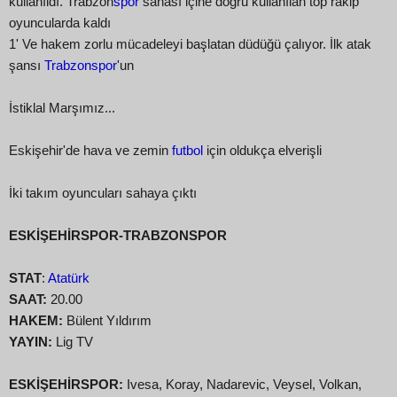
kullanıldı. Trabzon
spor
sahası içine doğru kullanılan top rakip
oyuncularda kaldı
1' Ve hakem zorlu mücadeleyi başlatan düdüğü çalıyor. İlk atak
şansı
Trabzonspor
'un
İstiklal Marşımız...
Eskişehir'de hava ve zemin
futbol
için oldukça elverişli
İki takım oyuncuları sahaya çıktı
ESKİŞEHİRSPOR-TRABZONSPOR
STAT
:
Atatürk
SAAT:
20.00
HAKEM:
Bülent Yıldırım
YAYIN:
Lig TV
ESKİŞEHİRSPOR:
Ivesa, Koray, Nadarevic, Veysel, Volkan,