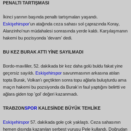
PENALTI TARTIŞMASI
İkinci yarının başında penaltı tartışmaları yaşandı.
Eskişehirspor
'un atağında ceza sahası sol çaprazında Koray,
Alanzinho'nun müdahalesi sonrasında yerde kaldı. Karşılaşmanın
hakemi bu pozisyonda 'devam' dedi.
BU KEZ BURAK ATTI YİNE SAYILMADI
Bordo-mavililer, 52. dakikada bir kez daha golü buldu fakat yine
geçersiz sayıldı.
Eskişehirspor
savunmasının arkasına atılan
topta Burak, Volkan'ı geçtikten sonra topu ağlarla buluşturdu ama
maçın hakemi bu pozsiyonda da Burak'ın faul yaptığını belirtti ve
ağlara giden top 'gol' değeri kazanmadı.
TRABZON
SPOR
KALESİNDE BÜYÜK TEHLİKE
Eskişehirspor
57. dakikada gole çok yaklaştı. Ceza sahasının
hemen dışında kazanılan serbest vuruşu Pele kullandı. Doğrudan