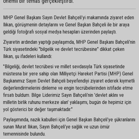
önemli bir temas gerçekleştirdi.
MHP Genel Başkanı Sayın Devlet Bahçeli’yi makamında ziyaret eden
Ilıkan, görüşmenin detaylarını ve Genel Başkan Bahçeli ile bir araya
geldiği fotoğrafı sosyal medya hesapları üzerinden paylaştı.
Ziyaretin ardından yaptığı paylaşımda, MHP Genel Başkanı Bahçeli’nin
Türk siyasetindeki "bilgelik ve devlet tecrübesine" dikkat çeken
Ilıkan, şu ifadeleri kullandı:
"Bilgeliği, devlet tecrübesi ve millet sevdasıyla Türk siyasetinde
müstesna bir yere sahip olan Milliyetçi Hareket Partisi (MHP) Genel
Başkanımız Sayın Devlet Bahçeli beyefendiyi ziyaret ederek kıymetli
değerlendirmelerini dinleme ve engin tecrübelerinden istifade etme
fırsatı buldum. Bilge Liderimiz Sayın Bahçeli’nin 'devlet aklını ve
milletin birlik ruhunu merkeze alan' yaklaşımı, bugün de hepimiz için
yol gösterici bir değer taşımaktadır."
Paylaşımında, nazik kabulleri için Genel Başkan Bahçeli’ye şükranlarını
sunan Murat Ilıkan, Sayın Bahçeli’ye sağlık ve uzun ömür
temennisinde bulundu.