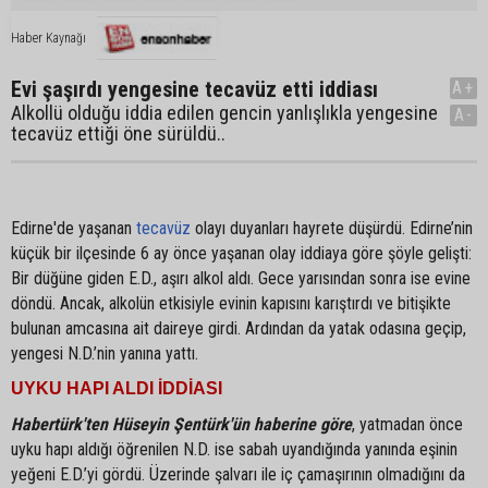
Haber Kaynağı
Evi şaşırdı yengesine tecavüz etti iddiası
A+
Alkollü olduğu iddia edilen gencin yanlışlıkla yengesine
A-
tecavüz ettiği öne sürüldü..
Edirne'de yaşanan
tecavüz
olayı duyanları hayrete düşürdü. Edirne’nin
küçük bir ilçesinde 6 ay önce yaşanan olay iddiaya göre şöyle gelişti:
Bir düğüne giden E.D., aşırı alkol aldı. Gece yarısından sonra ise evine
döndü. Ancak, alkolün etkisiyle evinin kapısını karıştırdı ve bitişikte
bulunan amcasına ait daireye girdi. Ardından da yatak odasına geçip,
yengesi N.D.’nin yanına yattı.
UYKU HAPI ALDI İDDİASI
Habertürk'ten Hüseyin Şentürk'ün haberine göre
, yatmadan önce
uyku hapı aldığı öğrenilen N.D. ise sabah uyandığında yanında eşinin
yeğeni E.D.’yi gördü. Üzerinde şalvarı ile iç çamaşırının olmadığını da