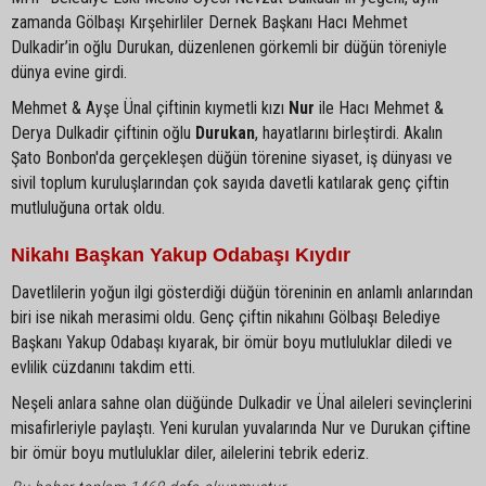
zamanda Gölbaşı Kırşehirliler Dernek Başkanı Hacı Mehmet
Dulkadir’in oğlu Durukan, düzenlenen görkemli bir düğün töreniyle
dünya evine girdi.
Mehmet & Ayşe Ünal çiftinin kıymetli kızı
Nur
ile Hacı Mehmet &
Derya Dulkadir çiftinin oğlu
Durukan
, hayatlarını birleştirdi. Akalın
Şato Bonbon'da gerçekleşen düğün törenine siyaset, iş dünyası ve
sivil toplum kuruluşlarından çok sayıda davetli katılarak genç çiftin
mutluluğuna ortak oldu.
Nikahı Başkan Yakup Odabaşı Kıydır
Davetlilerin yoğun ilgi gösterdiği düğün töreninin en anlamlı anlarından
biri ise nikah merasimi oldu. Genç çiftin nikahını Gölbaşı Belediye
Başkanı Yakup Odabaşı kıyarak, bir ömür boyu mutluluklar diledi ve
evlilik cüzdanını takdim etti.
Neşeli anlara sahne olan düğünde Dulkadir ve Ünal aileleri sevinçlerini
misafirleriyle paylaştı. Yeni kurulan yuvalarında Nur ve Durukan çiftine
bir ömür boyu mutluluklar diler, ailelerini tebrik ederiz.