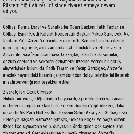
Rüstem Yiğit Ahizer’i ofisinde ziyaret etmeye devam
ediyor.
Gölbaşı Karma Esnaf ve Sanatkarlar Odası Başkanı Fatih Taştan ile
Gölbaşı Esnaf Kredi Kefalet Kooperatifi Başkanı Yakup Sarıçiçek, Av.
Rüstem Yiğit Ahizer’i ofisinde ziyaret etti. Samimi bir atmosferde
geçen görüşmede, aynı zamanda arabuluculuk hizmeti de veren
Ahizer ile esnafların ticari hayatta karşılaştıkları hukuki sorunlar,
çözüm önerileri ve sektörel gelişmeler üzerine verimli bir görüş
alışverişinde bulunuldu. Fatih Taştan ve Yakup Sarıçiçek, Ahizer’e
meslek hayatındaki başarılı çalışmalarından dolayı tebriklerini ileterek
misafirperverliği için teşekkür ettiler.
Ziyaretçileri Eksik Olmuyor
Hukuk bürosu açıldığı günden bu yana ilçe protokolünün ve kanaat
önderlerinin uğrak noktası haline gelen Rüstem Yiğit Ahizer’i, daha
önce de AK Parti Gölbaşı İlçe Başkanı Selim Akceylan, Gölbaşı eski
Belediye Başkanı Ramazan Şimşek, Gökhan Koçak ve başta olmak
üzere ilçe siyasetinin ve iş dünyasının önde gelen çok sayıda ismi
ziyaret etmişti. Gerçekleştirilen bu nazik ziyaretler, Ahizer’in