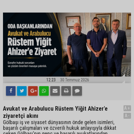
12:23
30 Temmuz 2026
Avukat ve Arabulucu Rüstem Yiğit Ahizer'e
A+
ziyaretçi akını
A-
Gölbaşı iş ve siyaset dünyasının önde gelen isimleri,
başarılı çalışmaları ve özverili hukuk anlayışıyla dikkat
çeken Gölbaşı'nın genç ve başarılı avukatlarından