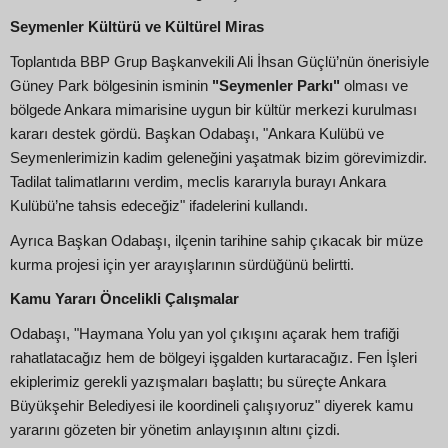
Seymenler Kültürü ve Kültürel Miras
Toplantıda BBP Grup Başkanvekili Ali İhsan Güçlü’nün önerisiyle
Güney Park bölgesinin isminin
"Seymenler Parkı"
olması ve
bölgede Ankara mimarisine uygun bir kültür merkezi kurulması
kararı destek gördü. Başkan Odabaşı, "Ankara Kulübü ve
Seymenlerimizin kadim geleneğini yaşatmak bizim görevimizdir.
Tadilat talimatlarını verdim, meclis kararıyla burayı Ankara
Kulübü’ne tahsis edeceğiz" ifadelerini kullandı.
Ayrıca Başkan Odabaşı, ilçenin tarihine sahip çıkacak bir müze
kurma projesi için yer arayışlarının sürdüğünü belirtti.
Kamu Yararı Öncelikli Çalışmalar
Odabaşı, "Haymana Yolu yan yol çıkışını açarak hem trafiği
rahatlatacağız hem de bölgeyi işgalden kurtaracağız. Fen İşleri
ekiplerimiz gerekli yazışmaları başlattı; bu süreçte Ankara
Büyükşehir Belediyesi ile koordineli çalışıyoruz" diyerek kamu
yararını gözeten bir yönetim anlayışının altını çizdi.