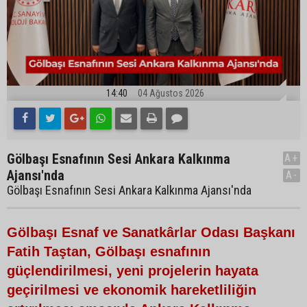
14:40
04 Ağustos 2026
Gölbaşı Esnafının Sesi Ankara Kalkınma
A+
Ajansı'nda
A-
Gölbaşı Esnafının Sesi Ankara Kalkınma Ajansı'nda
Gölbaşı Esnaf ve Sanatkârlar Odası Başkanı
Fatih Taştan, Gölbaşı esnafının
güçlendirilmesi, yeni projelerin hayata
geçirilmesi ve ekonomik hareketliliğin