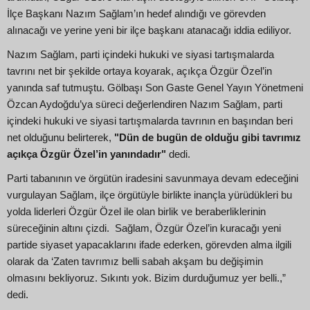
İlçe Başkanı Nazım Sağlam’ın hedef alındığı ve görevden
alınacağı ve yerine yeni bir ilçe başkanı atanacağı iddia ediliyor.
Nazım Sağlam, parti içindeki hukuki ve siyasi tartışmalarda
tavrını net bir şekilde ortaya koyarak, açıkça Özgür Özel’in
yanında saf tutmuştu. Gölbaşı Son Gaste Genel Yayın Yönetmeni
Özcan Aydoğdu’ya süreci değerlendiren Nazım Sağlam, parti
içindeki hukuki ve siyasi tartışmalarda tavrının en başından beri
net olduğunu belirterek,
"Dün de bugün de olduğu gibi tavrımız
açıkça Özgür Özel’in yanındadır"
dedi.
Parti tabanının ve örgütün iradesini savunmaya devam edeceğini
vurgulayan Sağlam, ilçe örgütüyle birlikte inançla yürüdükleri bu
yolda liderleri Özgür Özel ile olan birlik ve beraberliklerinin
süreceğinin altını çizdi. Sağlam, Özgür Özel’in kuracağı yeni
partide siyaset yapacaklarını ifade ederken, görevden alma ilgili
olarak da ‘Zaten tavrımız belli sabah akşam bu değişimin
olmasını bekliyoruz. Sıkıntı yok. Bizim durduğumuz yer belli.,”
dedi.