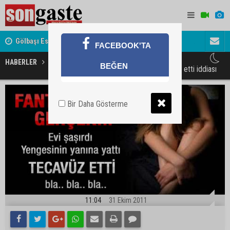
Gölbaşı Esnafının Sesi Ankara Kalkınma Ajansı'nda
Avukat ve 
FACEBOOK'TA
akını
HABERLER
GÜNDEM
BEĞEN
Evi şaşırdı yengesine tecavüz etti iddiası
Bir Daha Gösterme
11:04
31 Ekim 2011