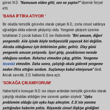
gören N.D.
“Namusum elden gitti, sen ne yaptın?”
diyerek feryat
etti.
'BANA İFTİRA ATIYOR '
Bir okulda temizlik görevlisi olarak çalışan N.D., zorla cinsel saldırıya
uğradığını iddia ederek şikâyetçi oldu. Yengenin şikâyeti üzerine
tutuklanan 2 çocuk babası E.D. ise ifadesinde
“Biri amcam, diğeri
yengemdir. Aile içinde böyle terbiyesizlik yapacak biri değilim.
Akraba olduğumuz için birbirimize gider, geliriz. Olay günü
yengemle amcam yatıyordu. İçeri girip, çocuklarının nerede
olduğunu sordum. Rahatsız etmeden çıkıp, gittim. Yengeme
tecavüz
etmedim. Daha sonra, çalıştığı okula giderek yengeme
neden iftira attığını sordum. Suçlamayı kabul etmiyorum”
dedi.
Ancak savcılık, E.D. hakkında dava açtı.
'SOKAĞA ÇIKAMIYORUM'
Habertürk’e konuşan N.D. ise olayın ardından temizlik görevlisi olarak
çalıştığı okuldan atıldığını öne sürerek şunları söyledi: “
Uyku
problemim olduğu için uyku hapı almıştım. E.D.’nin yanıma
yattığından haberim yoktu. Rüyamda cinsel ilişkiye girdiğimi