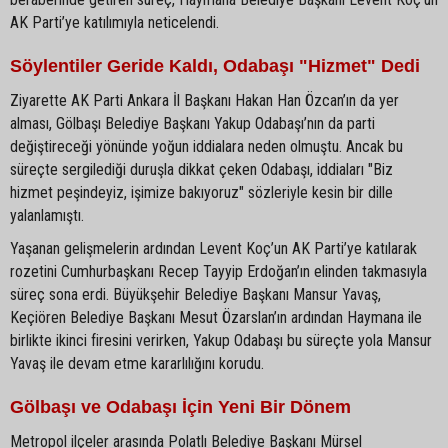
AK Parti’ye katılımıyla neticelendi.
Söylentiler Geride Kaldı, Odabaşı "Hizmet" Dedi
Ziyarette AK Parti Ankara İl Başkanı Hakan Han Özcan’ın da yer
alması, Gölbaşı Belediye Başkanı Yakup Odabaşı’nın da parti
değiştireceği yönünde yoğun iddialara neden olmuştu. Ancak bu
süreçte sergilediği duruşla dikkat çeken Odabaşı, iddiaları "Biz
hizmet peşindeyiz, işimize bakıyoruz" sözleriyle kesin bir dille
yalanlamıştı.
Yaşanan gelişmelerin ardından Levent Koç’un AK Parti’ye katılarak
rozetini Cumhurbaşkanı Recep Tayyip Erdoğan’ın elinden takmasıyla
süreç sona erdi. Büyükşehir Belediye Başkanı Mansur Yavaş,
Keçiören Belediye Başkanı Mesut Özarslan’ın ardından Haymana ile
birlikte ikinci firesini verirken, Yakup Odabaşı bu süreçte yola Mansur
Yavaş ile devam etme kararlılığını korudu.
Gölbaşı ve Odabaşı İçin Yeni Bir Dönem
Metropol ilçeler arasında Polatlı Belediye Başkanı Mürsel