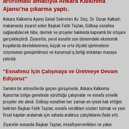
artırılması amacıyla Ankara Kalkınma
Ajansı'na çıkarma yaptı.
Ankara Kalkınma Ajansı Genel Sekreteri Av. Doç. Dr. Duran Kalkan’ı
makamında ziyaret eden Başkan Fatih Taştan, Gölbaşı esnafına
sağlanabilecek hibe, destek ve projeler hakkında kapsamlı bir istişare
gerçekleştirdi. Ziyarette, yerel esnafın son dönemdeki ekonomik
koşullarda desteklenmesi, küçük ve orta ölçekli işletmelerin
vizyonunun genişletilmesi ve kurumsal iş birliği imkânları masaya
yatırıldı.
"Esnafımız İçin Çalışmaya ve Üretmeye Devam
Ediyoruz"
Samimi bir atmosferde geçen görüşmede, Ankara Kalkınma
Ajansı'nın bölge genelinde yürüttüğü çalışmalar ve esnafa yönelik
projeler ele alındı. Gölbaşı esnafının her zaman en iyisini hak ettiğini
belirten Başkan Fatih Taştan, esnafa verdikleri sözleri tutmak ve yeni
fırsat kapıları aralamak için sahada aralıksız çalıştıklarını ifade etti.
Ziyaretin sonunda Başkan Taştan, misafirperverlikleri ve yakın