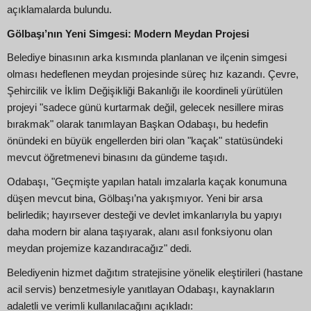
açıklamalarda bulundu.
Gölbaşı’nın Yeni Simgesi: Modern Meydan Projesi
Belediye binasının arka kısmında planlanan ve ilçenin simgesi
olması hedeflenen meydan projesinde süreç hız kazandı. Çevre,
Şehircilik ve İklim Değişikliği Bakanlığı ile koordineli yürütülen
projeyi "sadece günü kurtarmak değil, gelecek nesillere miras
bırakmak" olarak tanımlayan Başkan Odabaşı, bu hedefin
önündeki en büyük engellerden biri olan "kaçak" statüsündeki
mevcut öğretmenevi binasını da gündeme taşıdı.
Odabaşı, "Geçmişte yapılan hatalı imzalarla kaçak konumuna
düşen mevcut bina, Gölbaşı’na yakışmıyor. Yeni bir arsa
belirledik; hayırsever desteği ve devlet imkanlarıyla bu yapıyı
daha modern bir alana taşıyarak, alanı asıl fonksiyonu olan
meydan projemize kazandıracağız" dedi.
Belediyenin hizmet dağıtım stratejisine yönelik eleştirileri (hastane
acil servis) benzetmesiyle yanıtlayan Odabaşı, kaynakların
adaletli ve verimli kullanılacağını açıkladı: