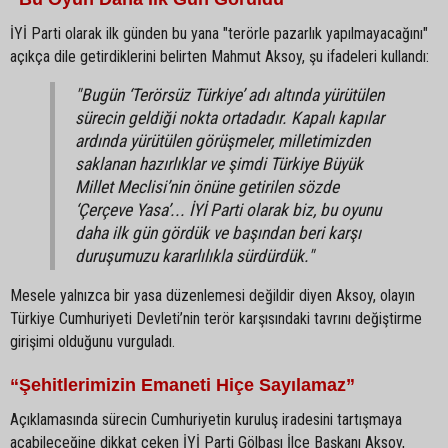
İYİ Parti olarak ilk günden bu yana "terörle pazarlık yapılmayacağını"
açıkça dile getirdiklerini belirten Mahmut Aksoy, şu ifadeleri kullandı:
"Bugün ‘Terörsüz Türkiye’ adı altında yürütülen
sürecin geldiği nokta ortadadır. Kapalı kapılar
ardında yürütülen görüşmeler, milletimizden
saklanan hazırlıklar ve şimdi Türkiye Büyük
Millet Meclisi’nin önüne getirilen sözde
‘Çerçeve Yasa’... İYİ Parti olarak biz, bu oyunu
daha ilk gün gördük ve başından beri karşı
duruşumuzu kararlılıkla sürdürdük."
Mesele yalnızca bir yasa düzenlemesi değildir diyen Aksoy, olayın
Türkiye Cumhuriyeti Devleti’nin terör karşısındaki tavrını değiştirme
girişimi olduğunu vurguladı.
“Şehitlerimizin Emaneti Hiçe Sayılamaz”
Açıklamasında sürecin Cumhuriyetin kuruluş iradesini tartışmaya
açabileceğine dikkat çeken İYİ Parti Gölbaşı İlçe Başkanı Aksoy,