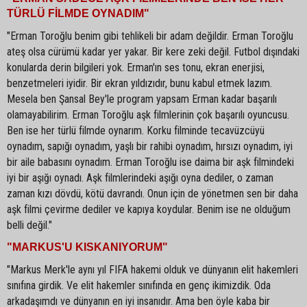
TÜRLÜ FİLMDE OYNADIM"
"Erman Toroğlu benim gibi tehlikeli bir adam değildir. Erman Toroğlu
ateş olsa cürümü kadar yer yakar. Bir kere zeki değil. Futbol dışındaki
konularda derin bilgileri yok. Erman'ın ses tonu, ekran enerjisi,
benzetmeleri iyidir. Bir ekran yıldızıdır, bunu kabul etmek lazım.
Mesela ben Şansal Bey'le program yapsam Erman kadar başarılı
olamayabilirim. Erman Toroğlu aşk filmlerinin çok başarılı oyuncusu.
Ben ise her türlü filmde oynarım. Korku filminde tecavüzcüyü
oynadım, sapığı oynadım, yaşlı bir rahibi oynadım, hırsızı oynadım, iyi
bir aile babasını oynadım. Erman Toroğlu ise daima bir aşk filmindeki
iyi bir aşığı oynadı. Aşk filmlerindeki aşığı oyna dediler, o zaman
zaman kızı dövdü, kötü davrandı. Onun için de yönetmen sen bir daha
aşk filmi çevirme dediler ve kapıya koydular. Benim ise ne olduğum
belli değil."
"MARKUS'U KISKANIYORUM"
"Markus Merk'le aynı yıl FIFA hakemi olduk ve dünyanın elit hakemleri
sınıfına girdik. Ve elit hakemler sınıfında en genç ikimizdik. Oda
arkadaşımdı ve dünyanın en iyi insanıdır. Ama ben öyle kaba bir