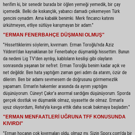
herifim ki, bir senedir burada bir öğlen yemeği yemedik, bir çay
içemedik. Belki de kıskançlık, yabancı damadı çekemeyen Türk
gencini oynadım. Ama kabalık benimki. Merk fincancı katırını
ürkütmeyen, etliye sütlüye karışmayan bir adam."
"ERMAN FENERBAHÇE DÜŞMANI OLMUŞ"
"Hissettiklerimi söylerim, kıvırmam. Erman Toroğlu'nda Aziz
Yıldırım'dan kaynaklanan bir Fenerbahçe düşmanlığı hissettim. Bunun
da nedeni Lig TV'den ayrılışı, kabloların kesilişi gibi olayların
sonrasında yaşanan bir nefret. Erman Toroğlu benim kadar açık ve
net değildir. Ben hata yaptığım zaman geri adım da atarım, özür de
dilerim. Ben bir adamı sevmesem de doğrusunu görmemezlik
yapamam. Erman'ın hakemler arasında da ayrım yaptığını
düşünüyorum. Cüneyt Çakır'a anormal sardığını düşünüyorum. Sporda
gerçek dostluk ve düşmanlık olmaz, siyasette de olmaz. Erman'a
uyuz oluyordum, Reha'yla kavga ettik daha sıcak bakmaya başladım."
"ERMAN MENFAATLERİ UĞRUNA TFF KONUSUNDA
KIVIRDI"
"Erman hocanın çok kıvırmaları oldu, olmaz mı. Sizin Sporx.com'da bir