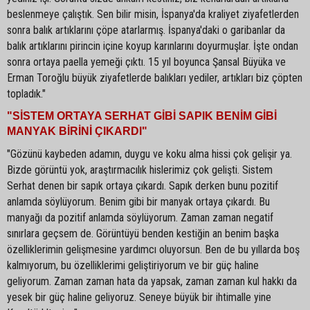
beslenmeye çalıştık. Sen bilir misin, İspanya'da kraliyet ziyafetlerden
sonra balık artıklarını çöpe atarlarmış. İspanya'daki o garibanlar da
balık artıklarını pirincin içine koyup karınlarını doyurmuşlar. İşte ondan
sonra ortaya paella yemeği çıktı. 15 yıl boyunca Şansal Büyüka ve
Erman Toroğlu büyük ziyafetlerde balıkları yediler, artıkları biz çöpten
topladık."
"SİSTEM ORTAYA SERHAT GİBİ SAPIK BENİM GİBİ
MANYAK BİRİNİ ÇIKARDI"
"Gözünü kaybeden adamın, duygu ve koku alma hissi çok gelişir ya.
Bizde görüntü yok, araştırmacılık hislerimiz çok gelişti. Sistem
Serhat denen bir sapık ortaya çıkardı. Sapık derken bunu pozitif
anlamda söylüyorum. Benim gibi bir manyak ortaya çıkardı. Bu
manyağı da pozitif anlamda söylüyorum. Zaman zaman negatif
sınırlara geçsem de. Görüntüyü benden kestiğin an benim başka
özelliklerimin gelişmesine yardımcı oluyorsun. Ben de bu yıllarda boş
kalmıyorum, bu özelliklerimi geliştiriyorum ve bir güç haline
geliyorum. Zaman zaman hata da yapsak, zaman zaman kul hakkı da
yesek bir güç haline geliyoruz. Seneye büyük bir ihtimalle yine