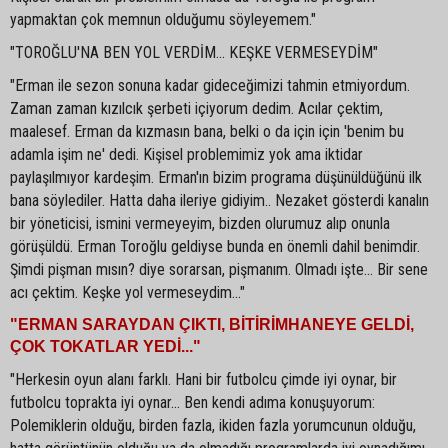
yapmaktan çok memnun olduğumu söyleyemem."
"TOROĞLU'NA BEN YOL VERDİM... KEŞKE VERMESEYDİM"
"Erman ile sezon sonuna kadar gideceğimizi tahmin etmiyordum.
Zaman zaman kızılcık şerbeti içiyorum dedim. Acılar çektim,
maalesef. Erman da kızmasın bana, belki o da için için 'benim bu
adamla işim ne' dedi. Kişisel problemimiz yok ama iktidar
paylaşılmıyor kardeşim. Erman'ın bizim programa düşünüldüğünü ilk
bana söylediler. Hatta daha ileriye gidiyim.. Nezaket gösterdi kanalın
bir yöneticisi, ismini vermeyeyim, bizden olurumuz alıp onunla
görüşüldü. Erman Toroğlu geldiyse bunda en önemli dahil benimdir.
Şimdi pişman mısın? diye sorarsan, pişmanım. Olmadı işte... Bir sene
acı çektim. Keşke yol vermeseydim..."
"ERMAN SARAYDAN ÇIKTI, BİTİRİMHANEYE GELDİ,
ÇOK TOKATLAR YEDİ..."
"Herkesin oyun alanı farklı. Hani bir futbolcu çimde iyi oynar, bir
futbolcu toprakta iyi oynar... Ben kendi adıma konuşuyorum:
Polemiklerin olduğu, birden fazla, ikiden fazla yorumcunun olduğu,