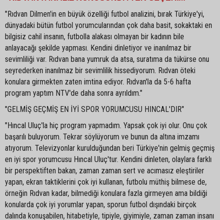
"Rıdvan Dilmen'in en büyük özelliği futbol analizini, bırak Türkiye'yi,
dünyadaki bütün futbol yorumcularından çok daha basit, sokaktaki en
bilgisiz cahil insanın, futbolla alakası olmayan bir kadının bile
anlayacağı şekilde yapması. Kendini dinletiyor ve inanılmaz bir
sevimliliği var. Rıdvan bana yumruk da atsa, suratıma da tükürse onu
seyrederken inanılmaz bir sevimlilik hissediyorum. Rıdvan öteki
konulara girmekten zaten imtina ediyor. Rıdvan'la da 5-6 hafta
program yaptım NTV'de daha sonra ayrıldım."
"GELMİŞ GEÇMİŞ EN İYİ SPOR YORUMCUSU HINCAL'DIR"
"Hıncal Uluç'la hiç program yapmadım. Yapsak çok iyi olur. Onu çok
başarılı buluyorum. Tekrar söylüyorum ve bunun da altına imzamı
atıyorum. Televizyonlar kurulduğundan beri Türkiye'nin gelmiş geçmiş
en iyi spor yorumcusu Hıncal Uluç'tur. Kendini dinleten, olaylara farklı
bir perspektiften bakan, zaman zaman sert ve acımasız eleştiriler
yapan, ekran taktiklerini çok iyi kullanan, futbolu müthiş bilmese de,
örneğin Rıdvan kadar, bilmediği konulara fazla girmeyen ama bildiği
konularda çok iyi yorumlar yapan, sporun futbol dışındaki birçok
dalında konuşabilen, hitabetiyle, tipiyle, giyimiyle, zaman zaman insanı