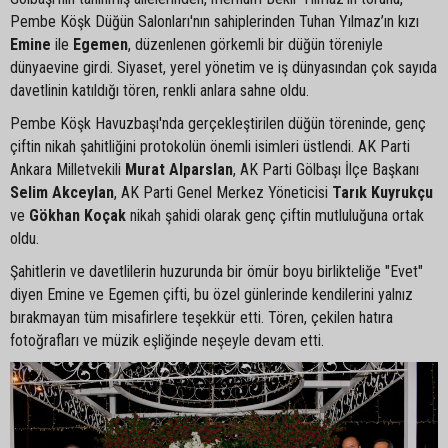
Pembe Köşk Düğün Salonları'nın sahiplerinden Tuhan Yılmaz’ın kızı
Emine
ile
Egemen
, düzenlenen görkemli bir düğün töreniyle
dünyaevine girdi. Siyaset, yerel yönetim ve iş dünyasından çok sayıda
davetlinin katıldığı tören, renkli anlara sahne oldu.
Pembe Köşk Havuzbaşı'nda gerçekleştirilen düğün töreninde, genç
çiftin nikah şahitliğini protokolün önemli isimleri üstlendi. AK Parti
Ankara Milletvekili
Murat Alparslan
, AK Parti Gölbaşı İlçe Başkanı
Selim Akceylan
, AK Parti Genel Merkez Yöneticisi
Tarık Kuyrukçu
ve
Gökhan Koçak
nikah şahidi olarak genç çiftin mutluluğuna ortak
oldu.
Şahitlerin ve davetlilerin huzurunda bir ömür boyu birlikteliğe "Evet"
diyen Emine ve Egemen çifti, bu özel günlerinde kendilerini yalnız
bırakmayan tüm misafirlere teşekkür etti. Tören, çekilen hatıra
fotoğrafları ve müzik eşliğinde neşeyle devam etti.