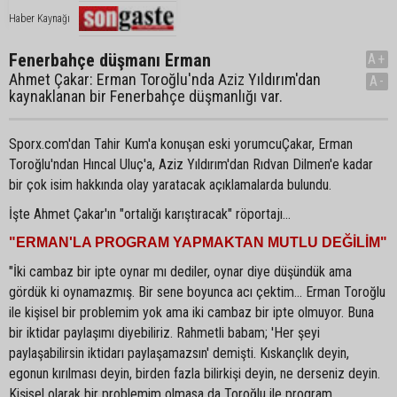
Haber Kaynağı
Fenerbahçe düşmanı Erman
A+
Ahmet Çakar: Erman Toroğlu'nda Aziz Yıldırım'dan
A-
kaynaklanan bir Fenerbahçe düşmanlığı var.
Sporx.com'dan Tahir Kum'a konuşan eski yorumcuÇakar, Erman
Toroğlu'ndan Hıncal Uluç'a, Aziz Yıldırım'dan Rıdvan Dilmen'e kadar
bir çok isim hakkında olay yaratacak açıklamalarda bulundu.
İşte Ahmet Çakar'ın "ortalığı karıştıracak" röportajı...
"ERMAN'LA PROGRAM YAPMAKTAN MUTLU DEĞİLİM"
"İki cambaz bir ipte oynar mı dediler, oynar diye düşündük ama
gördük ki oynamazmış. Bir sene boyunca acı çektim... Erman Toroğlu
ile kişisel bir problemim yok ama iki cambaz bir ipte olmuyor. Buna
bir iktidar paylaşımı diyebiliriz. Rahmetli babam; 'Her şeyi
paylaşabilirsin iktidarı paylaşamazsın' demişti. Kıskançlık deyin,
egonun kırılması deyin, birden fazla bilirkişi deyin, ne derseniz deyin.
Kişisel olarak bir problemim olmasa da Toroğlu ile program