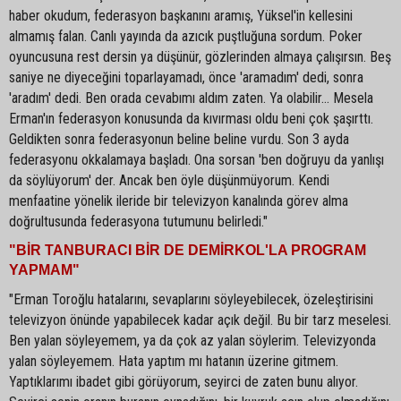
haber okudum, federasyon başkanını aramış, Yüksel'in kellesini
almamış falan. Canlı yayında da azıcık puştluğuna sordum. Poker
oyuncusuna rest dersin ya düşünür, gözlerinden almaya çalışırsın. Beş
saniye ne diyeceğini toparlayamadı, önce 'aramadım' dedi, sonra
'aradım' dedi. Ben orada cevabımı aldım zaten. Ya olabilir... Mesela
Erman'ın federasyon konusunda da kıvırması oldu beni çok şaşırttı.
Geldikten sonra federasyonun beline beline vurdu. Son 3 ayda
federasyonu okkalamaya başladı. Ona sorsan 'ben doğruyu da yanlışı
da söylüyorum' der. Ancak ben öyle düşünmüyorum. Kendi
menfaatine yönelik ileride bir televizyon kanalında görev alma
doğrultusunda federasyona tutumunu belirledi."
"BİR TANBURACI BİR DE DEMİRKOL'LA PROGRAM
YAPMAM"
"Erman Toroğlu hatalarını, sevaplarını söyleyebilecek, özeleştirisini
televizyon önünde yapabilecek kadar açık değil. Bu bir tarz meselesi.
Ben yalan söyleyemem, ya da çok az yalan söylerim. Televizyonda
yalan söyleyemem. Hata yaptım mı hatanın üzerine gitmem.
Yaptıklarımı ibadet gibi görüyorum, seyirci de zaten bunu alıyor.