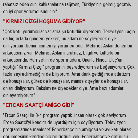
rahatsız eden suni kahkahalarına rağmen, Türkiye'nin gelmiş geçmiş
en iyi spor yorumcusudur o."
"KIRMIZI ÇİZGİ HOŞUMA GİDİYOR"
"Çok kötü yorumcular var ama şu kötüdür diyemem. Televizyonu açıp
da hiç ortada gündem yokken, bu adam ne söyleyecek diye
dinliyorsam benim için en iyi yorumcu odur. Mehmet Aslan denen bir
arkadaşımız var. Mehmet Aslan inanılmaz, bilgili ve kültürlü bir
arkadaşımdır. Hürriyet'in de spor müdürü. Onunla Hıncal Uluç'un
yaptığı "Kırmızı Çizgi" programını seyrediyorum ve beğeniyorum. Çok
fazla seyredilmediğini de biliyorum. Ama denk geldiğimde atletizm
de konuşsalar, güreş de konuşsalar, manasız şeyler de konuşsalar,
onları dinliyorum. Bakalım ne diyecekler diye. Ama bazı adamları
dinleyemiyorum."
"ERCAN SAATÇİ AMİGO GİBİ"
"Ercan Saatçi ile 3-4 program yaptık. İnsan olarak çok seviyorum.
Ercan Saatçi'yi kendim de uyardığım için söylüyorum. Televizyon
programlarında maalesef Fenerbahçe'nin amigosu ve avukatı olarak
görünmesinin kendine hiç bir getirisi yok, Fenerbahçe'ye götürüsü