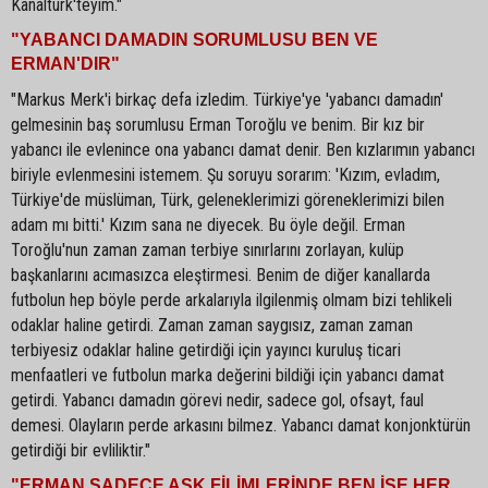
Kanaltürk'teyim."
"YABANCI DAMADIN SORUMLUSU BEN VE
ERMAN'DIR"
"Markus Merk'i birkaç defa izledim. Türkiye'ye 'yabancı damadın'
gelmesinin baş sorumlusu Erman Toroğlu ve benim. Bir kız bir
yabancı ile evlenince ona yabancı damat denir. Ben kızlarımın yabancı
biriyle evlenmesini istemem. Şu soruyu sorarım: 'Kızım, evladım,
Türkiye'de müslüman, Türk, geleneklerimizi göreneklerimizi bilen
adam mı bitti.' Kızım sana ne diyecek. Bu öyle değil. Erman
Toroğlu'nun zaman zaman terbiye sınırlarını zorlayan, kulüp
başkanlarını acımasızca eleştirmesi. Benim de diğer kanallarda
futbolun hep böyle perde arkalarıyla ilgilenmiş olmam bizi tehlikeli
odaklar haline getirdi. Zaman zaman saygısız, zaman zaman
terbiyesiz odaklar haline getirdiği için yayıncı kuruluş ticari
menfaatleri ve futbolun marka değerini bildiği için yabancı damat
getirdi. Yabancı damadın görevi nedir, sadece gol, ofsayt, faul
demesi. Olayların perde arkasını bilmez. Yabancı damat konjonktürün
getirdiği bir evliliktir."
"ERMAN SADECE AŞK FİLİMLERİNDE BEN İSE HER