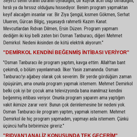
Seyirci senin oranın buranın oynadığını, bir kuyruk acın olup olmadığını,
hırslı ya da hırssız olduğunu hissediyor. Benim program yapmaktan
keyif alacağım insanlar var. Bir Ziya Şengül, kısmen Gökmen, Serhat
Ulueren, Gürcan Bilgiç, yaşasaydı rahmetli Kazım Kanat.
Mevcutlardan Rıdvan Dilmen, Ersin Düzen. Program yapmam
dediğim iki kişi belli zaten biri Osman Tanburacı, diğeri Mehmet
Demirkol. Nedeni ikisinden de kötü elektrik alıyorum."
"DEMİRKOL KENDİNİ BEĞENMİŞ İNTİBASI VERİYOR"
"Osman Tanburacı ile program yaptım, kavga ettim. Allah'tan bant
çekimdi, o bölüm yayınlanmadı. İlker Yasin zamanında. Osman
Tanburacı'yı ağabey olarak çok severim. Bir yerde gördüğüm zaman
öpüşürüm, ama onunla program yapmak istemem. Mehmet Demirkol
belki çok iyi bir çocuk ama televizyonda bana inanılmaz kendini
beğenmiş intibası veriyor. Onunla program yaparım ama yaptığım
vakit ikimize zarar verir. Bunun çok derinlemesine bir nedeni yok.
Osman Tanburacı ile program yaptım, yapmak istemem. Mehmet
Demirkol ile hiç program yapmadım, yapmayı asla istemem. Çünkü
üçüncü hafta birbirimize gireriz."
"RIDVAN'I ANALİZ KONUSUNDA TEK GEÇERİM"