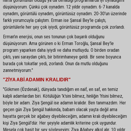
hatta görüntünün olduğu ya da olmadığı programlarda iyi oynadığımı
düşünüyorum. Çünkü çok oynadım. 12 yıldır oynadım. 6-7 kanalda
oynadım, görüntülü oynadım, görüntüsüz oynadım. 20-30'un üzerinde
farklı yorumcuyla çalıştım. Erman ise Şansal Bey'le çalıştı,
görüntülerle her şey çok iyiydi, görüntüsüz programda çok zorlandı.
Erman'ın enerjisi, onun ses tonunun çok başarılı olduğunu
düşünüyorum. Ama görünen o ki Erman Toroğlu, Şansal Bey'le
program yaparken daha iyiydi ve daha mutluydu. O birden oradan
çıktı, yani saraydan çıktı, bir bitirimhaneye geldi. Bir sene boyunca
burada çok tokatlar yedi, zorlandı. Onun da mutlu olduğunu
zannetmiyorum."
"ZİYA ABİ ADAMIN KRALIDIR"
"Gökmen (Özdenak), dünyada tanıdığım en naif, en saf, en temiz
kalpli adamlardan biri. Kötülüğün 'k'sini bilmez, hinliğin 'h'sini bilmez,
böyle bir adam. Ziya Şengül ise adamın kralıdır. Ben tanımazdım. Her
geçen gün Ziya Şengül hakkında, babam olacak yaşta değil ama
hayatta gerçek bir ağabey diyebileceğim, adamın kralı diyebileceğim
kişi Ziya Şengül'dür. Her şeyiyle adamlık kriterine çok uygundur.
Mesela çok basit bir şey söyleyeyim; Ziya Ağabey alkol alır, 10 yıldır