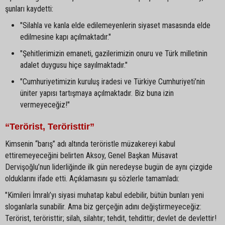
şunları kaydetti:
"Silahla ve kanla elde edilemeyenlerin siyaset masasında elde
edilmesine kapı açılmaktadır."
"Şehitlerimizin emaneti, gazilerimizin onuru ve Türk milletinin
adalet duygusu hiçe sayılmaktadır."
"Cumhuriyetimizin kuruluş iradesi ve Türkiye Cumhuriyeti’nin
üniter yapısı tartışmaya açılmaktadır. Biz buna izin
vermeyeceğiz!"
“Terörist, Teröristtir”
Kimsenin “barış” adı altında teröristle müzakereyi kabul
ettiremeyeceğini belirten Aksoy, Genel Başkan Müsavat
Dervişoğlu’nun liderliğinde ilk gün neredeyse bugün de aynı çizgide
olduklarını ifade etti. Açıklamasını şu sözlerle tamamladı:
"Kimileri İmralı’yı siyasi muhatap kabul edebilir, bütün bunları yeni
sloganlarla sunabilir. Ama biz gerçeğin adını değiştirmeyeceğiz:
Terörist, teröristtir; silah, silahtır; tehdit, tehdittir; devlet de devlettir!