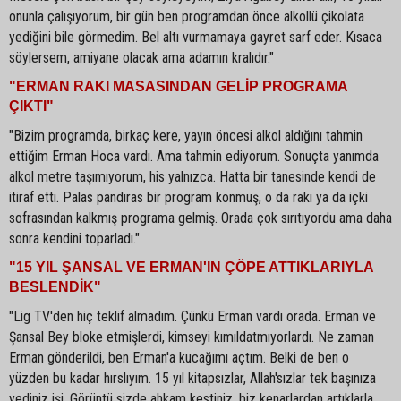
onunla çalışıyorum, bir gün ben programdan önce alkollü çikolata
yediğini bile görmedim. Bel altı vurmamaya gayret sarf eder. Kısaca
söylersem, amiyane olacak ama adamın kralıdır."
"ERMAN RAKI MASASINDAN GELİP PROGRAMA
ÇIKTI"
"Bizim programda, birkaç kere, yayın öncesi alkol aldığını tahmin
ettiğim Erman Hoca vardı. Ama tahmin ediyorum. Sonuçta yanımda
alkol metre taşımıyorum, his yalnızca. Hatta bir tanesinde kendi de
itiraf etti. Palas pandıras bir program konmuş, o da rakı ya da içki
sofrasından kalkmış programa gelmiş. Orada çok sırıtıyordu ama daha
sonra kendini toparladı."
"15 YIL ŞANSAL VE ERMAN'IN ÇÖPE ATTIKLARIYLA
BESLENDİK"
"Lig TV'den hiç teklif almadım. Çünkü Erman vardı orada. Erman ve
Şansal Bey bloke etmişlerdi, kimseyi kımıldatmıyorlardı. Ne zaman
Erman gönderildi, ben Erman'a kucağımı açtım. Belki de ben o
yüzden bu kadar hırslıyım. 15 yıl kitapsızlar, Allah'sızlar tek başınıza
yediniz işi. Görüntü sizde ahkam kestiniz, biz kenarlardan artıklarla