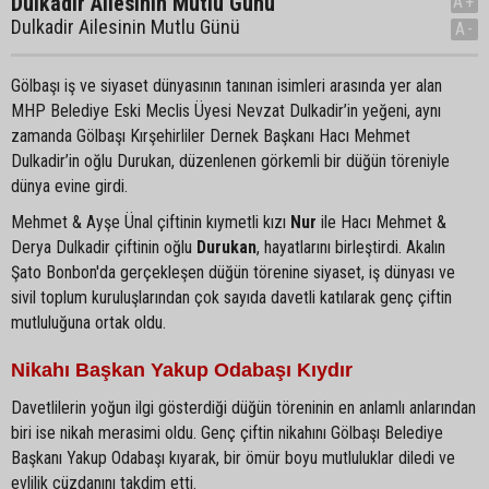
Dulkadir Ailesinin Mutlu Günü
A+
Dulkadir Ailesinin Mutlu Günü
A-
Gölbaşı iş ve siyaset dünyasının tanınan isimleri arasında yer alan
MHP Belediye Eski Meclis Üyesi Nevzat Dulkadir’in yeğeni, aynı
zamanda Gölbaşı Kırşehirliler Dernek Başkanı Hacı Mehmet
Dulkadir’in oğlu Durukan, düzenlenen görkemli bir düğün töreniyle
dünya evine girdi.
Mehmet & Ayşe Ünal çiftinin kıymetli kızı
Nur
ile Hacı Mehmet &
Derya Dulkadir çiftinin oğlu
Durukan
, hayatlarını birleştirdi. Akalın
Şato Bonbon'da gerçekleşen düğün törenine siyaset, iş dünyası ve
sivil toplum kuruluşlarından çok sayıda davetli katılarak genç çiftin
mutluluğuna ortak oldu.
Nikahı Başkan Yakup Odabaşı Kıydır
Davetlilerin yoğun ilgi gösterdiği düğün töreninin en anlamlı anlarından
biri ise nikah merasimi oldu. Genç çiftin nikahını Gölbaşı Belediye
Başkanı Yakup Odabaşı kıyarak, bir ömür boyu mutluluklar diledi ve
evlilik cüzdanını takdim etti.