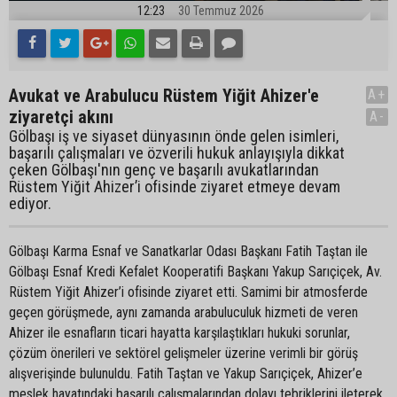
12:23
30 Temmuz 2026
Avukat ve Arabulucu Rüstem Yiğit Ahizer'e
A+
ziyaretçi akını
A-
Gölbaşı iş ve siyaset dünyasının önde gelen isimleri,
başarılı çalışmaları ve özverili hukuk anlayışıyla dikkat
çeken Gölbaşı'nın genç ve başarılı avukatlarından
Rüstem Yiğit Ahizer’i ofisinde ziyaret etmeye devam
ediyor.
Gölbaşı Karma Esnaf ve Sanatkarlar Odası Başkanı Fatih Taştan ile
Gölbaşı Esnaf Kredi Kefalet Kooperatifi Başkanı Yakup Sarıçiçek, Av.
Rüstem Yiğit Ahizer’i ofisinde ziyaret etti. Samimi bir atmosferde
geçen görüşmede, aynı zamanda arabuluculuk hizmeti de veren
Ahizer ile esnafların ticari hayatta karşılaştıkları hukuki sorunlar,
çözüm önerileri ve sektörel gelişmeler üzerine verimli bir görüş
alışverişinde bulunuldu. Fatih Taştan ve Yakup Sarıçiçek, Ahizer’e
meslek hayatındaki başarılı çalışmalarından dolayı tebriklerini ileterek