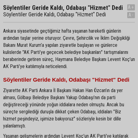
Söylentiler Geride Kaldı, Odabaşı "Hizmet" Dedi
A+
Söylentiler Geride Kaldı, Odabaşı "Hizmet" Dedi
A-
Ankara siyasetinde geçtiğimiz hafta yaşanan hareketli günlerin
ardından taşlar yerine oturuyor. Çevre, Şehircilik ve İklim Değişikliği
Bakanı Murat Kurum’a yapılan ziyaretle başlayan ve günlerce
kulislerde "AK Parti’ye geçecek belediye başkanları" tartışmalarını
beraberinde getiren süreç, Haymana Belediye Başkanı Levent Koç’un
AK Parti’ye katılımıyla neticelendi.
Söylentiler Geride Kaldı, Odabaşı "Hizmet" Dedi
Ziyarette AK Parti Ankara İl Başkanı Hakan Han Özcan’ın da yer
alması, Gölbaşı Belediye Başkanı Yakup Odabaşı’nın da parti
değiştireceği yönünde yoğun iddialara neden olmuştu. Ancak bu
süreçte sergilediği duruşla dikkat çeken Odabaşı, iddiaları "Biz
hizmet peşindeyiz, işimize bakıyoruz" sözleriyle kesin bir dille
yalanlamıştı.
Yaşanan gelişmelerin ardından Levent Koç’un AK Parti’ye katılarak