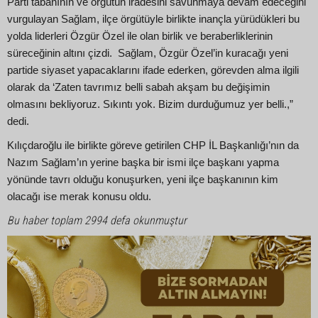
Parti tabanının ve örgütün iradesini savunmaya devam edeceğini
vurgulayan Sağlam, ilçe örgütüyle birlikte inançla yürüdükleri bu
yolda liderleri Özgür Özel ile olan birlik ve beraberliklerinin
süreceğinin altını çizdi. Sağlam, Özgür Özel’in kuracağı yeni
partide siyaset yapacaklarını ifade ederken, görevden alma ilgili
olarak da ‘Zaten tavrımız belli sabah akşam bu değişimin
olmasını bekliyoruz. Sıkıntı yok. Bizim durduğumuz yer belli.,”
dedi.
Kılıçdaroğlu ile birlikte göreve getirilen CHP İL Başkanlığı’nın da
Nazım Sağlam’ın yerine başka bir ismi ilçe başkanı yapma
yönünde tavrı olduğu konuşurken, yeni ilçe başkanının kim
olacağı ise merak konusu oldu.
Bu haber toplam 2994 defa okunmuştur