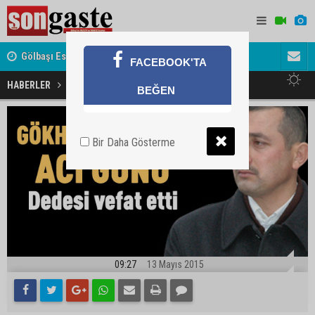
Gölbaşı Esnafının Sesi Ankara Kalkınma Ajansı'nda
Avukat ve 
FACEBOOK'TA
akını
Gökhan Koçak'ın dedesi vefat etti
HABERLER
BEĞEN
Bir Daha Gösterme
09:27
13 Mayıs 2015