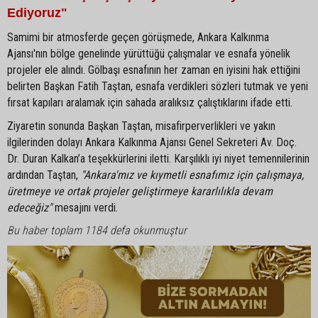
Ediyoruz"
Samimi bir atmosferde geçen görüşmede, Ankara Kalkınma
Ajansı'nın bölge genelinde yürüttüğü çalışmalar ve esnafa yönelik
projeler ele alındı. Gölbaşı esnafının her zaman en iyisini hak ettiğini
belirten Başkan Fatih Taştan, esnafa verdikleri sözleri tutmak ve yeni
fırsat kapıları aralamak için sahada aralıksız çalıştıklarını ifade etti.
Ziyaretin sonunda Başkan Taştan, misafirperverlikleri ve yakın
ilgilerinden dolayı Ankara Kalkınma Ajansı Genel Sekreteri Av. Doç.
Dr. Duran Kalkan’a teşekkürlerini iletti. Karşılıklı iyi niyet temennilerinin
ardından Taştan,
"Ankara'mız ve kıymetli esnafımız için çalışmaya,
üretmeye ve ortak projeler geliştirmeye kararlılıkla devam
edeceğiz"
mesajını verdi.
Bu haber toplam 1184 defa okunmuştur