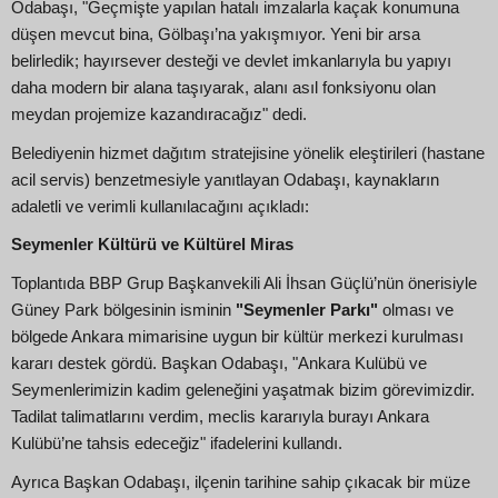
Odabaşı, "Geçmişte yapılan hatalı imzalarla kaçak konumuna
düşen mevcut bina, Gölbaşı’na yakışmıyor. Yeni bir arsa
belirledik; hayırsever desteği ve devlet imkanlarıyla bu yapıyı
daha modern bir alana taşıyarak, alanı asıl fonksiyonu olan
meydan projemize kazandıracağız" dedi.
Belediyenin hizmet dağıtım stratejisine yönelik eleştirileri (hastane
acil servis) benzetmesiyle yanıtlayan Odabaşı, kaynakların
adaletli ve verimli kullanılacağını açıkladı:
Seymenler Kültürü ve Kültürel Miras
Toplantıda BBP Grup Başkanvekili Ali İhsan Güçlü’nün önerisiyle
Güney Park bölgesinin isminin
"Seymenler Parkı"
olması ve
bölgede Ankara mimarisine uygun bir kültür merkezi kurulması
kararı destek gördü. Başkan Odabaşı, "Ankara Kulübü ve
Seymenlerimizin kadim geleneğini yaşatmak bizim görevimizdir.
Tadilat talimatlarını verdim, meclis kararıyla burayı Ankara
Kulübü’ne tahsis edeceğiz" ifadelerini kullandı.
Ayrıca Başkan Odabaşı, ilçenin tarihine sahip çıkacak bir müze