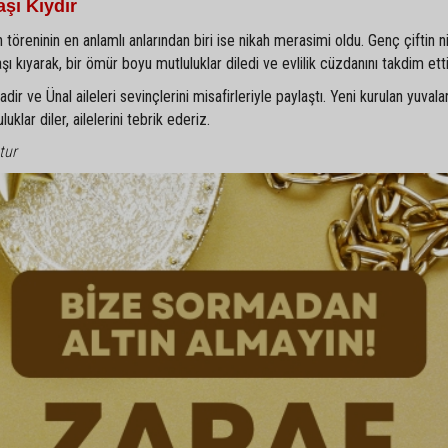
şı Kıydır
 töreninin en anlamlı anlarından biri ise nikah merasimi oldu. Genç çiftin ni
kıyarak, bir ömür boyu mutluluklar diledi ve evlilik cüzdanını takdim etti
r ve Ünal aileleri sevinçlerini misafirleriyle paylaştı. Yeni kurulan yuvala
klar diler, ailelerini tebrik ederiz.
tur