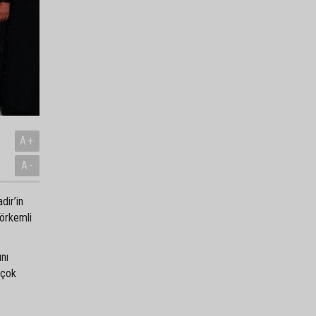
A+
A-
dir’in
görkemli
ını
 çok