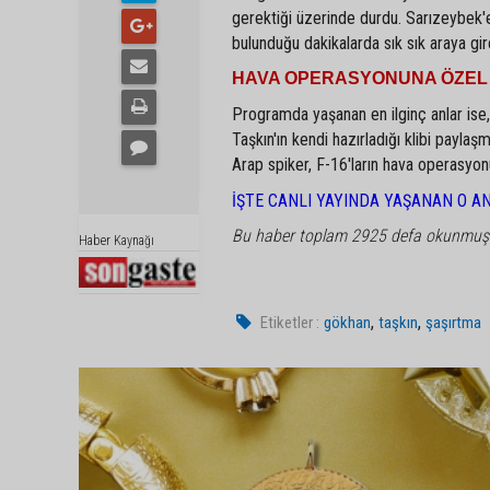
gerektiği üzerinde durdu. Sarızeybek'
bulunduğu dakikalarda sık sık araya gir
HAVA OPERASYONUNA ÖZEL 
Programda yaşanan en ilginç anlar ise
Taşkın'ın kendi hazırladığı klibi payla
Arap spiker, F-16'ların hava operasyon
İŞTE CANLI YAYINDA YAŞANAN O A
Bu haber toplam 2925 defa okunmuş
Haber Kaynağı
,
,
Etiketler :
gökhan
taşkın
şaşırtma