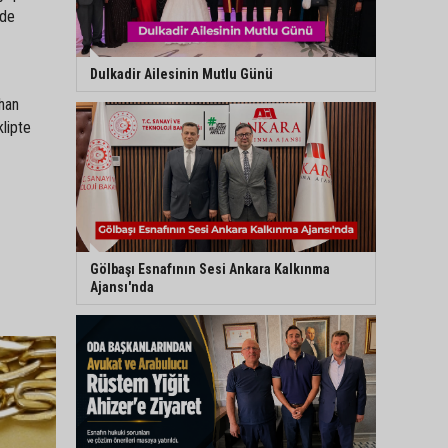
rde
Dulkadir Ailesinin Mutlu Günü
khan
klipte
Gölbaşı Esnafının Sesi Ankara Kalkınma
Ajansı'nda