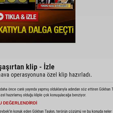
aşırtan klip - İzle
 hava operasyonuna özel klip hazırladı.
daha önce canlı yayında yapmış olduklarıyla adından söz ettiren Gökhan T
el hazırlamış olduğu kliple çok konuşulacağa benziyor.
U DEĞERLENDİRDİ
eybek'in konuk eden Gökhan Taşkın, terörün çözümü ve bu konuda neler 