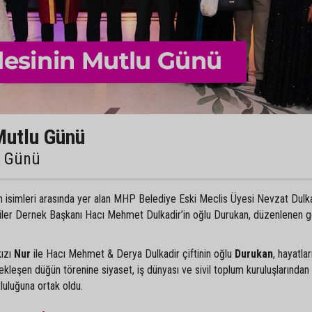
Mutlu Günü
u Günü
an isimleri arasında yer alan MHP Belediye Eski Meclis Üyesi Nevzat Dulka
liler Dernek Başkanı Hacı Mehmet Dulkadir’in oğlu Durukan, düzenlenen 
kızı
Nur
ile Hacı Mehmet & Derya Dulkadir çiftinin oğlu
Durukan
, hayatlar
ekleşen düğün törenine siyaset, iş dünyası ve sivil toplum kuruluşlarından
tluluğuna ortak oldu.