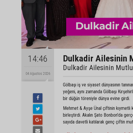
Dulkadir Ailesinin 
14:46
Dulkadir Ailesinin Mutl
04 Ağustos 2026
Gölbaşı iş ve siyaset dünyasının tanın
yeğeni, aynı zamanda Gölbaşı Kırşehir
bir düğün töreniyle dünya evine girdi.
Mehmet & Ayşe Ünal çiftinin kıymetli 
birleştirdi. Akalın Şato Bonbon'da gerç
sayıda davetli katılarak genç çiftin mu