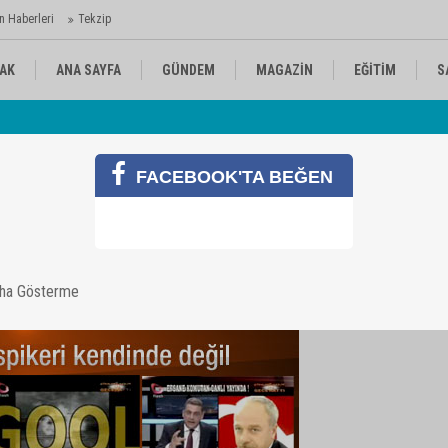
n Haberleri
Tekzip
AK
ANA SAYFA
GÜNDEM
MAGAZİN
EĞİTİM
S
 Ajansı'nda
Av
KÜLTÜR-SANAT
SPOR
RÖPORTAJ
FACEBOOK'TA BEĞEN
 İzle
aha Gösterme