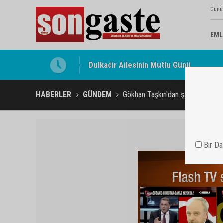
Günü
EML
Gölbaşı Esnafının Sesi Ankara Kalkınma
HABERLER
GÜNDEM
Gökhan Taşkın'dan şaşırtan klip -
Bir D