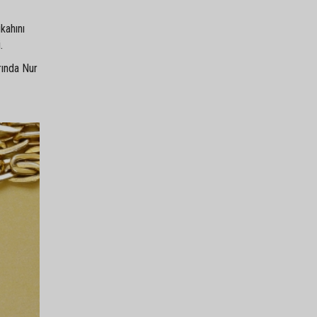
kahını
.
rında Nur