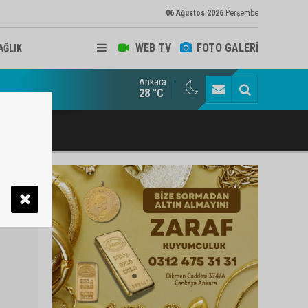
06 Ağustos 2026
Perşembe
WEB TV
FOTO GALERİ
AĞLIK
Ankara
ukat ve Arabulucu Rüstem Yiğit Ahizer'e ziyaretçi akını
28 °C