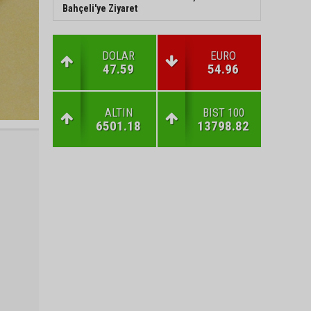
Bahçeli'ye Ziyaret
DOLAR
EURO
47.59
54.96
ALTIN
BIST 100
6501.18
13798.82