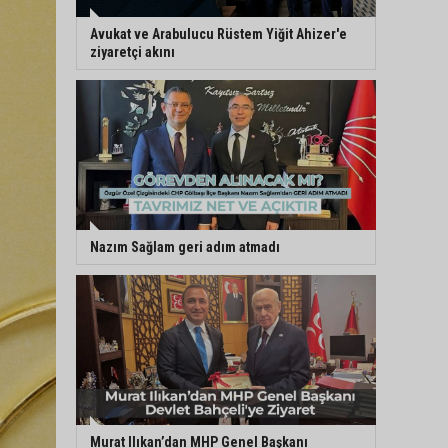
Avukat ve Arabulucu Rüstem Yiğit Ahizer'e
ziyaretçi akını
Nazım Sağlam geri adım atmadı
Murat Ilıkan’dan MHP Genel Başkanı