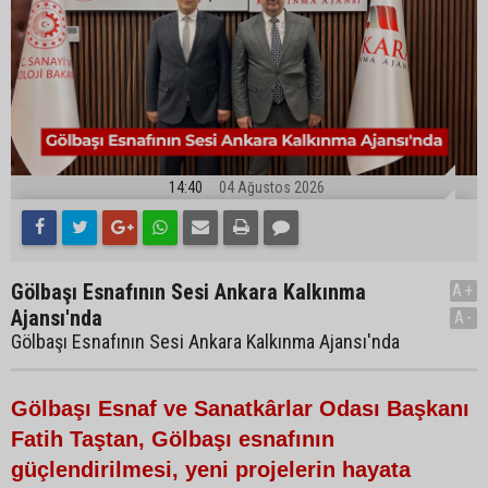
14:40
04 Ağustos 2026
Gölbaşı Esnafının Sesi Ankara Kalkınma
A+
Ajansı'nda
A-
Gölbaşı Esnafının Sesi Ankara Kalkınma Ajansı'nda
Gölbaşı Esnaf ve Sanatkârlar Odası Başkanı
Fatih Taştan, Gölbaşı esnafının
güçlendirilmesi, yeni projelerin hayata