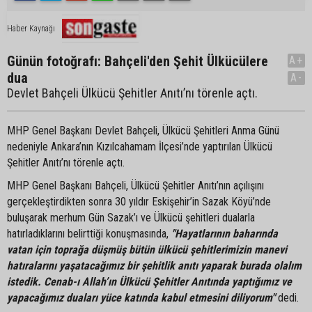
Haber Kaynağı
Günün fotoğrafı: Bahçeli'den Şehit Ülkücülere
A+
dua
A-
Devlet Bahçeli Ülkücü Şehitler Anıtı’nı törenle açtı.
MHP Genel Başkanı Devlet Bahçeli, Ülkücü Şehitleri Anma Günü
nedeniyle Ankara’nın Kızılcahamam İlçesi’nde yaptırılan Ülkücü
Şehitler Anıtı’nı törenle açtı.
MHP Genel Başkanı Bahçeli, Ülkücü Şehitler Anıtı’nın açılışını
gerçekleştirdikten sonra 30 yıldır Eskişehir’in Sazak Köyü’nde
buluşarak merhum Gün Sazak’ı ve Ülkücü şehitleri dualarla
hatırladıklarını belirttiği konuşmasında,
"Hayatlarının baharında
vatan için toprağa düşmüş bütün ülkücü şehitlerimizin manevi
hatıralarını yaşatacağımız bir şehitlik anıtı yaparak burada olalım
istedik. Cenab-ı Allah’ın Ülkücü Şehitler Anıtında yaptığımız ve
yapacağımız duaları yüce katında kabul etmesini diliyorum"
dedi.