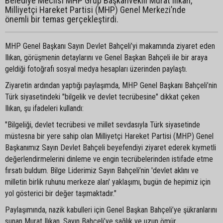
Belediye Meclisi MHP Grup Başkanvekili Murat Ilıkan,
Milliyetçi Hareket Partisi (MHP) Genel Merkezi’nde
önemli bir temas gerçekleştirdi.
MHP Genel Başkanı Sayın Devlet Bahçeli’yi makamında ziyaret eden
Ilıkan, görüşmenin detaylarını ve Genel Başkan Bahçeli ile bir araya
geldiği fotoğrafı sosyal medya hesapları üzerinden paylaştı.
Ziyaretin ardından yaptığı paylaşımda, MHP Genel Başkanı Bahçeli’nin
Türk siyasetindeki "bilgelik ve devlet tecrübesine" dikkat çeken
Ilıkan, şu ifadeleri kullandı:
"Bilgeliği, devlet tecrübesi ve millet sevdasıyla Türk siyasetinde
müstesna bir yere sahip olan Milliyetçi Hareket Partisi (MHP) Genel
Başkanımız Sayın Devlet Bahçeli beyefendiyi ziyaret ederek kıymetli
değerlendirmelerini dinleme ve engin tecrübelerinden istifade etme
fırsatı buldum. Bilge Liderimiz Sayın Bahçeli’nin 'devlet aklını ve
milletin birlik ruhunu merkeze alan' yaklaşımı, bugün de hepimiz için
yol gösterici bir değer taşımaktadır."
Paylaşımında, nazik kabulleri için Genel Başkan Bahçeli’ye şükranlarını
sunan Murat Ilıkan, Sayın Bahçeli’ye sağlık ve uzun ömür