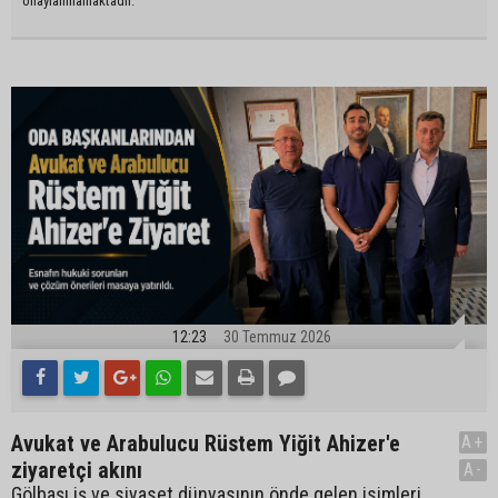
onaylanmamaktadır.
12:23
30 Temmuz 2026
Avukat ve Arabulucu Rüstem Yiğit Ahizer'e
A+
ziyaretçi akını
A-
Gölbaşı iş ve siyaset dünyasının önde gelen isimleri,