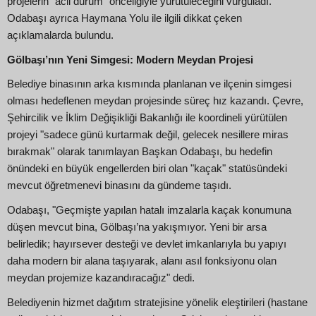
projelerin "acil durum" önceliğiyle yürütüleceğini vurguladı.
Odabaşı ayrıca Haymana Yolu ile ilgili dikkat çeken
açıklamalarda bulundu.
Gölbaşı’nın Yeni Simgesi: Modern Meydan Projesi
Belediye binasının arka kısmında planlanan ve ilçenin simgesi
olması hedeflenen meydan projesinde süreç hız kazandı. Çevre,
Şehircilik ve İklim Değişikliği Bakanlığı ile koordineli yürütülen
projeyi "sadece günü kurtarmak değil, gelecek nesillere miras
bırakmak" olarak tanımlayan Başkan Odabaşı, bu hedefin
önündeki en büyük engellerden biri olan "kaçak" statüsündeki
mevcut öğretmenevi binasını da gündeme taşıdı.
Odabaşı, "Geçmişte yapılan hatalı imzalarla kaçak konumuna
düşen mevcut bina, Gölbaşı’na yakışmıyor. Yeni bir arsa
belirledik; hayırsever desteği ve devlet imkanlarıyla bu yapıyı
daha modern bir alana taşıyarak, alanı asıl fonksiyonu olan
meydan projemize kazandıracağız" dedi.
Belediyenin hizmet dağıtım stratejisine yönelik eleştirileri (hastane