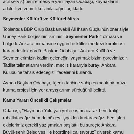
acil servis) benzetmesiyle yanıtlayan Odabaşı, kaynakların
adaletli ve verimli kullanılacağını açıkladı:
Seymenler Kültürü ve Kültürel Miras
Toplantıda BBP Grup Başkanvekili Ali İhsan Güçlü’nün önerisiyle
Güney Park bölgesinin isminin
"Seymenler Parkı"
olması ve
bölgede Ankara mimarisine uygun bir kültür merkezi kurulması
kararı destek gördü. Başkan Odabaşı, "Ankara Kulübü ve
Seymenlerimizin kadim geleneğini yaşatmak bizim görevimizdir.
Tadilat talimatlarını verdim, meclis kararıyla burayı Ankara
Kulübü’ne tahsis edeceğiz" ifadelerini kullandı.
Ayrıca Başkan Odabaşı, ilçenin tarihine sahip çıkacak bir müze
kurma projesi için yer arayışlarının sürdüğünü belirtti.
Kamu Yararı Öncelikli Çalışmalar
Odabaşı, "Haymana Yolu yan yol çıkışını açarak hem trafiği
rahatlatacağız hem de bölgeyi işgalden kurtaracağız. Fen İşleri
ekiplerimiz gerekli yazışmaları başlattı; bu süreçte Ankara
Büyükşehir Belediyesi ile koordineli çalışıyoruz" diyerek kamu