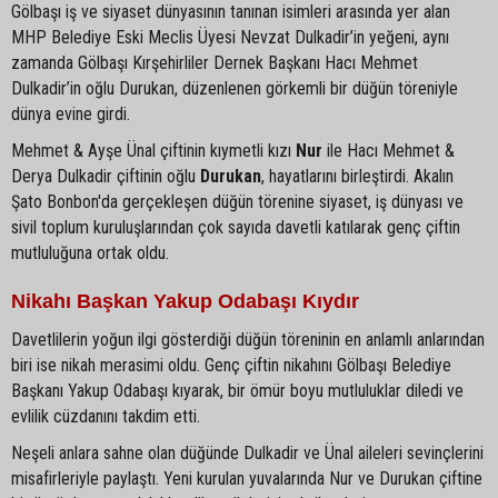
Gölbaşı iş ve siyaset dünyasının tanınan isimleri arasında yer alan
MHP Belediye Eski Meclis Üyesi Nevzat Dulkadir’in yeğeni, aynı
zamanda Gölbaşı Kırşehirliler Dernek Başkanı Hacı Mehmet
Dulkadir’in oğlu Durukan, düzenlenen görkemli bir düğün töreniyle
dünya evine girdi.
Mehmet & Ayşe Ünal çiftinin kıymetli kızı
Nur
ile Hacı Mehmet &
Derya Dulkadir çiftinin oğlu
Durukan
, hayatlarını birleştirdi. Akalın
Şato Bonbon'da gerçekleşen düğün törenine siyaset, iş dünyası ve
sivil toplum kuruluşlarından çok sayıda davetli katılarak genç çiftin
mutluluğuna ortak oldu.
Nikahı Başkan Yakup Odabaşı Kıydır
Davetlilerin yoğun ilgi gösterdiği düğün töreninin en anlamlı anlarından
biri ise nikah merasimi oldu. Genç çiftin nikahını Gölbaşı Belediye
Başkanı Yakup Odabaşı kıyarak, bir ömür boyu mutluluklar diledi ve
evlilik cüzdanını takdim etti.
Neşeli anlara sahne olan düğünde Dulkadir ve Ünal aileleri sevinçlerini
misafirleriyle paylaştı. Yeni kurulan yuvalarında Nur ve Durukan çiftine