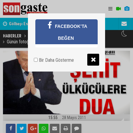
Gölbaşı Esnafının Sesi Ankara Kalkınma Ajansı'nda
Avukat ve 
FACEBOOK'TA
akını
HABERLER
MAGAZİN
BEĞEN
Günün fotoğrafı: Bahçeli'den Şehit Ülkücülere dua
Bir Daha Gösterme
15:55
28 Mayıs 2011