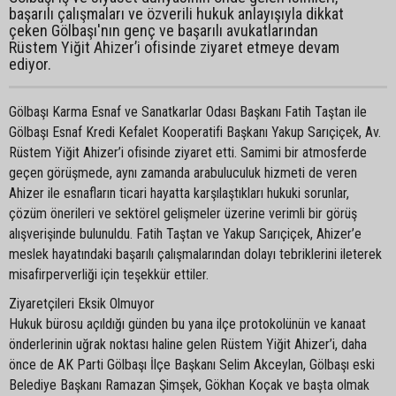
başarılı çalışmaları ve özverili hukuk anlayışıyla dikkat
çeken Gölbaşı'nın genç ve başarılı avukatlarından
Rüstem Yiğit Ahizer’i ofisinde ziyaret etmeye devam
ediyor.
Gölbaşı Karma Esnaf ve Sanatkarlar Odası Başkanı Fatih Taştan ile
Gölbaşı Esnaf Kredi Kefalet Kooperatifi Başkanı Yakup Sarıçiçek, Av.
Rüstem Yiğit Ahizer’i ofisinde ziyaret etti. Samimi bir atmosferde
geçen görüşmede, aynı zamanda arabuluculuk hizmeti de veren
Ahizer ile esnafların ticari hayatta karşılaştıkları hukuki sorunlar,
çözüm önerileri ve sektörel gelişmeler üzerine verimli bir görüş
alışverişinde bulunuldu. Fatih Taştan ve Yakup Sarıçiçek, Ahizer’e
meslek hayatındaki başarılı çalışmalarından dolayı tebriklerini ileterek
misafirperverliği için teşekkür ettiler.
Ziyaretçileri Eksik Olmuyor
Hukuk bürosu açıldığı günden bu yana ilçe protokolünün ve kanaat
önderlerinin uğrak noktası haline gelen Rüstem Yiğit Ahizer’i, daha
önce de AK Parti Gölbaşı İlçe Başkanı Selim Akceylan, Gölbaşı eski
Belediye Başkanı Ramazan Şimşek, Gökhan Koçak ve başta olmak