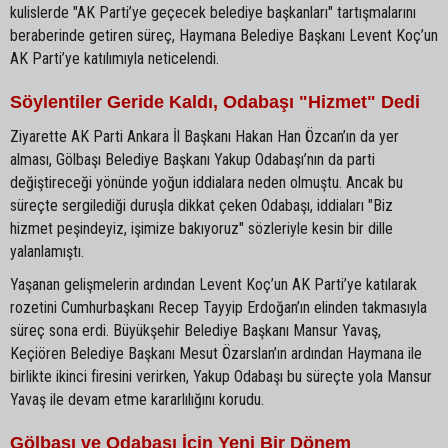
kulislerde "AK Parti’ye geçecek belediye başkanları" tartışmalarını
beraberinde getiren süreç, Haymana Belediye Başkanı Levent Koç’un
AK Parti’ye katılımıyla neticelendi.
Söylentiler Geride Kaldı, Odabaşı "Hizmet" Dedi
Ziyarette AK Parti Ankara İl Başkanı Hakan Han Özcan’ın da yer
alması, Gölbaşı Belediye Başkanı Yakup Odabaşı’nın da parti
değiştireceği yönünde yoğun iddialara neden olmuştu. Ancak bu
süreçte sergilediği duruşla dikkat çeken Odabaşı, iddiaları "Biz
hizmet peşindeyiz, işimize bakıyoruz" sözleriyle kesin bir dille
yalanlamıştı.
Yaşanan gelişmelerin ardından Levent Koç’un AK Parti’ye katılarak
rozetini Cumhurbaşkanı Recep Tayyip Erdoğan’ın elinden takmasıyla
süreç sona erdi. Büyükşehir Belediye Başkanı Mansur Yavaş,
Keçiören Belediye Başkanı Mesut Özarslan’ın ardından Haymana ile
birlikte ikinci firesini verirken, Yakup Odabaşı bu süreçte yola Mansur
Yavaş ile devam etme kararlılığını korudu.
Gölbaşı ve Odabaşı İçin Yeni Bir Dönem