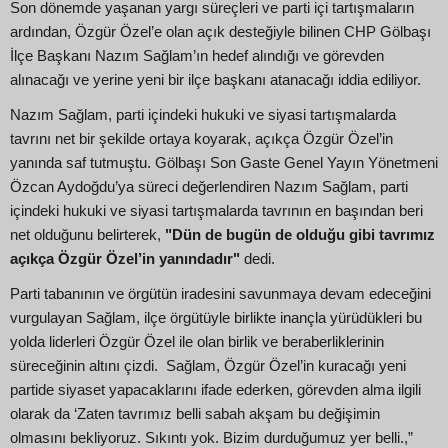
Son dönemde yaşanan yargı süreçleri ve parti içi tartışmaların
ardından, Özgür Özel’e olan açık desteğiyle bilinen CHP Gölbaşı
İlçe Başkanı Nazım Sağlam’ın hedef alındığı ve görevden
alınacağı ve yerine yeni bir ilçe başkanı atanacağı iddia ediliyor.
Nazım Sağlam, parti içindeki hukuki ve siyasi tartışmalarda
tavrını net bir şekilde ortaya koyarak, açıkça Özgür Özel’in
yanında saf tutmuştu. Gölbaşı Son Gaste Genel Yayın Yönetmeni
Özcan Aydoğdu’ya süreci değerlendiren Nazım Sağlam, parti
içindeki hukuki ve siyasi tartışmalarda tavrının en başından beri
net olduğunu belirterek,
"Dün de bugün de olduğu gibi tavrımız
açıkça Özgür Özel’in yanındadır"
dedi.
Parti tabanının ve örgütün iradesini savunmaya devam edeceğini
vurgulayan Sağlam, ilçe örgütüyle birlikte inançla yürüdükleri bu
yolda liderleri Özgür Özel ile olan birlik ve beraberliklerinin
süreceğinin altını çizdi. Sağlam, Özgür Özel’in kuracağı yeni
partide siyaset yapacaklarını ifade ederken, görevden alma ilgili
olarak da ‘Zaten tavrımız belli sabah akşam bu değişimin
olmasını bekliyoruz. Sıkıntı yok. Bizim durduğumuz yer belli.,”