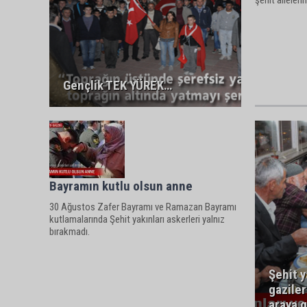
şehit aileleri
Gençlik TEK YÜREK…
Bayramın kutlu olsun anne
30 Ağustos Zafer Bayramı ve Ramazan Bayramı
kutlamalarında Şehit yakınları askerleri yalnız
bırakmadı.
Şehit y
gaziler
araya g