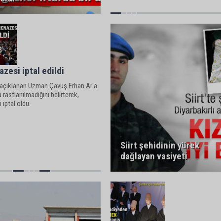
azesi iptal edildi
 açıklanan Uzman Çavuş Erhan Ar'a
a rastlanılmadığını belirterek,
 iptal oldu.
Siirt şehidinin yürek
dağlayan vasiyeti