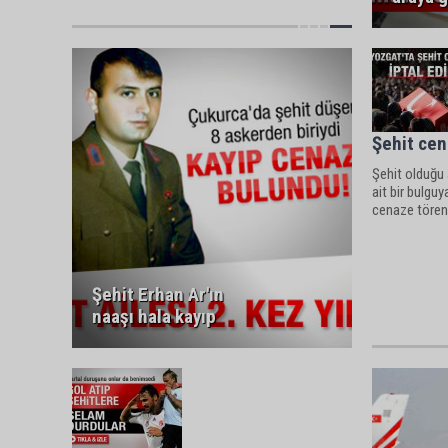
Şehit cen
Şehit olduğu
ait bir bulguy
cenaze töreni
Şehit Erhan Ar'ın
naaşı hala kayıp