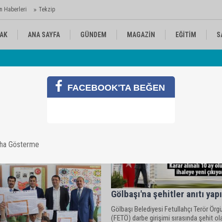
n Haberleri
Tekzip
AK
ANA SAYFA
GÜNDEM
MAGAZİN
EĞİTİM
S
Av
 Ajansı'nda
KÜLTÜR-SANAT
SPOR
RÖPORTAJ
FACEBOOK'TA BEĞEN
aha Gösterme
Gölbaşı'na şehitler anıtı yapı
Gölbaşı Belediyesi Fetullahçı Terör Örg
(FETÖ) darbe girişimi sırasında şehit ol