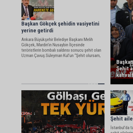
Başkan Gökçek şehidin vasiyetini
yerine getirdi
Ankara Büyükşehir Belediye Başkanı Melih
Gökçek, Mardin’in Nusaybin İlçesinde
teröristlerin bombalı saldırısı sonucu şehit olan
Uzman Çavuş Süleyman Kul’un “Şehit olursam,
yayla yolunda adıma çeşme yapın, üzerine de
Başkan
'Şehitler Ölmez, Vatan bölünmez' diye y
Şehit ai
kahval
Şehit ail
İstanbul'da t