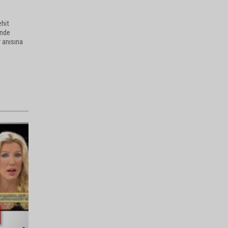
ehit
inde
r anısına