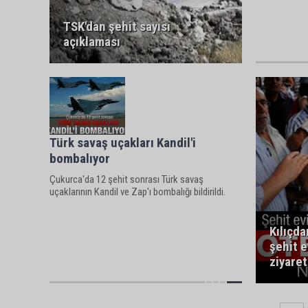
TSK'dan şehit sayısı
açıklaması
Türk savaş uçakları Kandil'i
bombalıyor
Çukurca'da 12 şehit sonrası Türk savaş
uçaklarının Kandil ve Zap'ı bombalığı bildirildi.
Kılıçda
şehit e
ziyaret