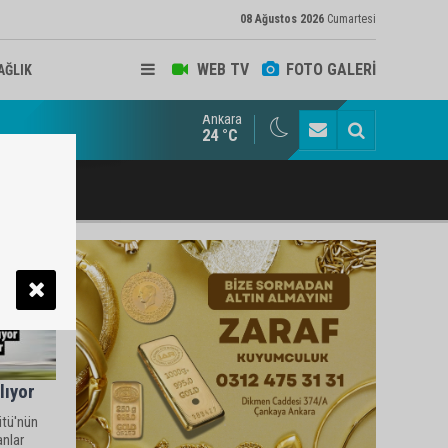
08 Ağustos 2026
Cumartesi
WEB TV
FOTO GALERİ
AĞLIK
Ankara
ukat ve Arabulucu Rüstem Yiğit Ahizer'e ziyaretçi akını
24 °C
lıyor
ütü'nün
anlar