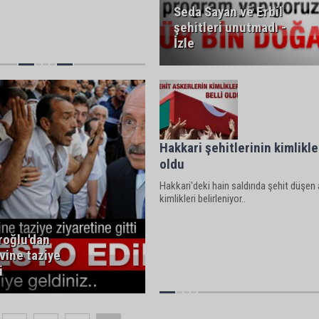
Seda Sayan ve Erbil
şehitleri unutmadı -
İzle
Hakkari şehitlerinin kimlikler
oldu
Hakkari'deki hain saldırıda şehit düşen 
kimlikleri belirleniyor..
roğlu'dan
vine taziye
i