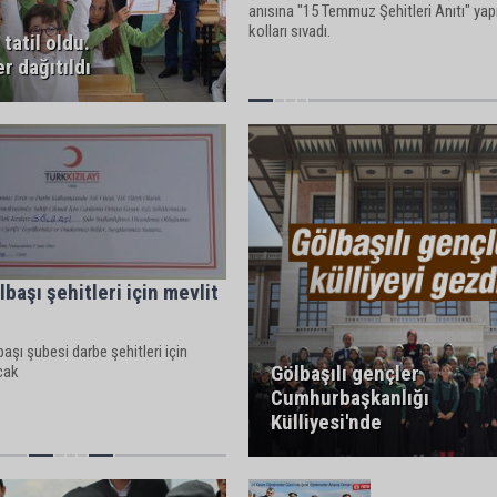
anısına "15 Temmuz Şehitleri Anıtı" yapı
kolları sıvadı.
 tatil oldu.
r dağıtıldı
lbaşı şehitleri için mevlit
başı şubesi darbe şehitleri için
Gölbaşılı gençler
cak
Cumhurbaşkanlığı
Külliyesi'nde