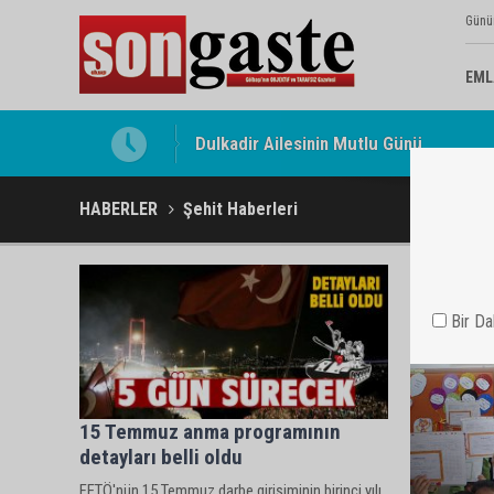
Günü
EML
Dulkadir Ailesinin Mutlu Günü
Gölbaşı Esnafının Sesi Ankara Kalkınma
HABERLER
Şehit Haberleri
Bir D
15 Temmuz anma programının
detayları belli oldu
FETÖ'nün 15 Temmuz darbe girişiminin birinci yılı