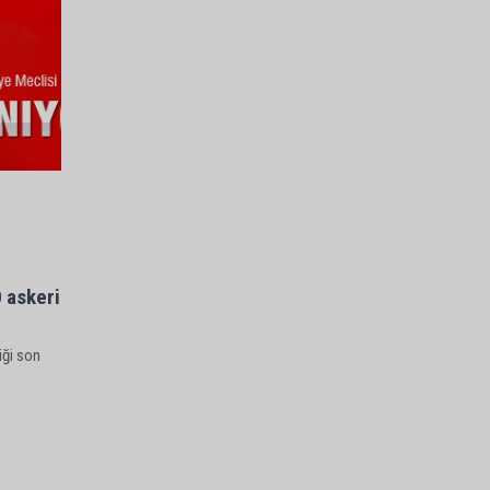
 askeri
iği son