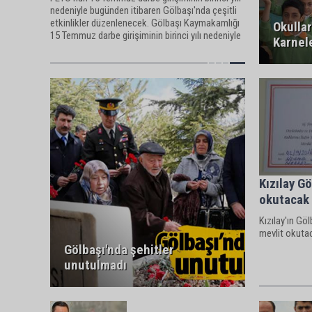
nedeniyle bugünden itibaren Gölbaşı'nda çeşitli
etkinlikler düzenlenecek. Gölbaşı Kaymakamlığı
Okullar
15 Temmuz darbe girişiminin birinci yılı nedeniyle
Karnele
yapılacak etkinlikleri açıkladı.
Kızılay Gö
okutacak
Kızılay'ın Göl
mevlit okuta
Gölbaşı'nda şehitler
unutulmadı