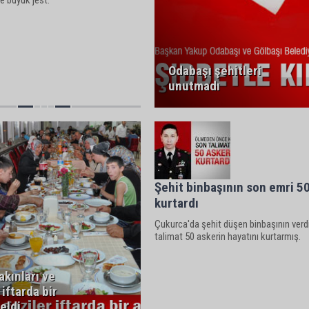
ne büyük jest.
Odabaşı şehitleri
unutmadı
Şehit binbaşının son emri 50
kurtardı
Çukurca'da şehit düşen binbaşının verd
talimat 50 askerin hayatını kurtarmış.
akınları ve
 iftarda bir
eldi