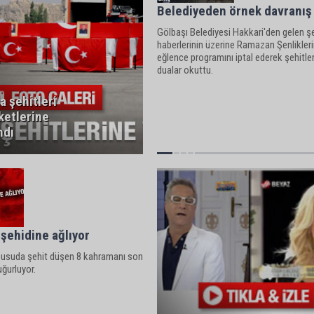
Belediyeden örnek davranış
Gölbaşı Belediyesi Hakkari'den gelen ş
haberlerinin üzerine Ramazan Şenlikler
eğlence programını iptal ederek şehitle
dualar okuttu.
a şehitleri
etlerine
ndı
 şehidine ağlıyor
 pusuda şehit düşen 8 kahramanı son
ğurluyor.