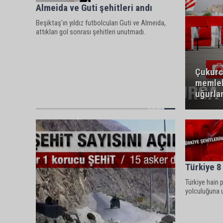
Almeida ve Guti şehitleri andı
Beşiktaş'ın yıldız futbolcuları Guti ve Almeida,
attıkları gol sonrası şehitleri unutmadı.
Çukurc
memlek
uğurla
Türkiye 8
Türkiye hain
yolculuğuna u