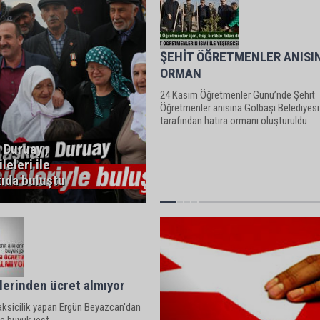
ŞEHİT ÖĞRETMENLER ANISI
ORMAN
24 Kasım Öğretmenler Günü’nde Şehit
Öğretmenler anısına Gölbaşı Belediyesi
tarafından hatıra ormanı oluşturuldu
 Duruay ,
leleri ile
tıda buluştu
elerinden ücret almıyor
aksicilik yapan Ergün Beyazcan'dan