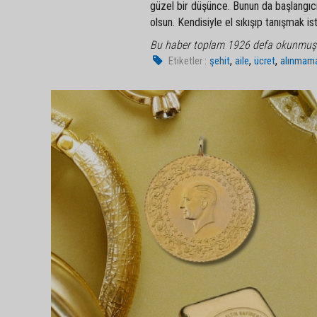
güzel bir düşünce. Bunun da başlangıcı
olsun. Kendisiyle el sıkışıp tanışmak ist
Bu haber toplam 1926 defa okunmuş
,
,
,
Etiketler :
şehit
aile
ücret
alınmam