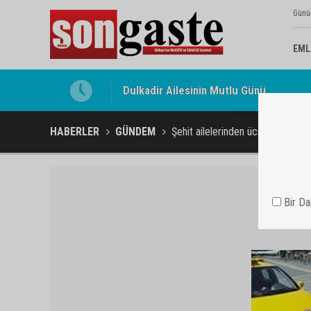
Günü
EML
Gölbaşı Esnafının Sesi Ankara Kalkınma
HABERLER
GÜNDEM
Şehit ailelerinden ücret almıyor
Bir D