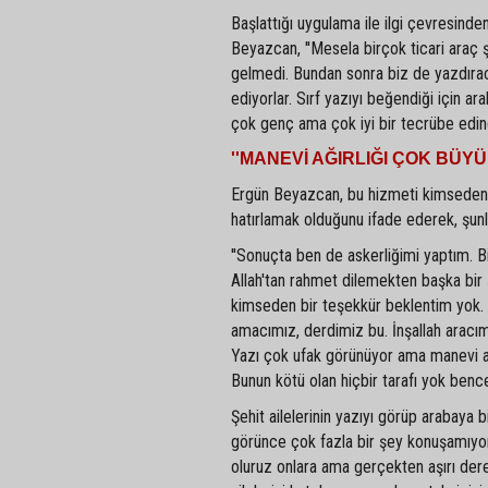
Başlattığı uygulama ile ilgi çevresinde
Beyazcan, ''Mesela birçok ticari araç 
gelmedi. Bundan sonra biz de yazdıraca
ediyorlar. Sırf yazıyı beğendiği için a
çok genç ama çok iyi bir tecrübe edind
''MANEVİ AĞIRLIĞI ÇOK BÜYÜ
Ergün Beyazcan, bu hizmeti kimseden t
hatırlamak olduğunu ifade ederek, şunla
''Sonuçta ben de askerliğimi yaptım. Bi
Allah'tan rahmet dilemekten başka bir 
kimseden bir teşekkür beklentim yok. 
amacımız, derdimiz bu. İnşallah arac
Yazı çok ufak görünüyor ama manevi ağır
Bunun kötü olan hiçbir tarafı yok bence.
Şehit ailelerinin yazıyı görüp arabaya 
görünce çok fazla bir şey konuşamıyors
oluruz onlara ama gerçekten aşırı der