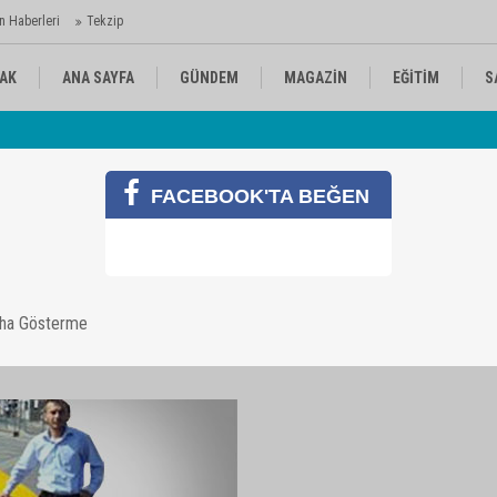
n Haberleri
Tekzip
AK
ANA SAYFA
GÜNDEM
MAGAZİN
EĞİTİM
S
 Ajansı'nda
Av
KÜLTÜR-SANAT
SPOR
RÖPORTAJ
FACEBOOK'TA BEĞEN
aha Gösterme