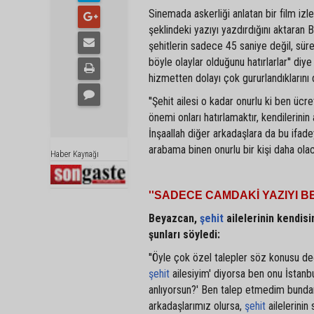
Sinemada askerliği anlatan bir film izle
şeklindeki yazıyı yazdırdığını aktaran
şehitlerin sadece 45 saniye değil, süre
böyle olaylar olduğunu hatırlarlar'' di
hizmetten dolayı çok gururlandıklarını d
''Şehit ailesi o kadar onurlu ki ben ü
önemi onları hatırlamaktır, kendilerini
İnşaallah diğer arkadaşlara da bu ifade
arabama binen onurlu bir kişi daha ola
Haber Kaynağı
''SADECE CAMDAKİ YAZIYI 
Beyazcan,
şehit
ailelerinin kendisi
şunları söyledi:
''Öyle çok özel talepler söz konusu de
şehit
ailesiyim' diyorsa ben onu İstanbu
anlıyorsun?' Ben talep etmedim bund
arkadaşlarımız olursa,
şehit
ailelerinin 