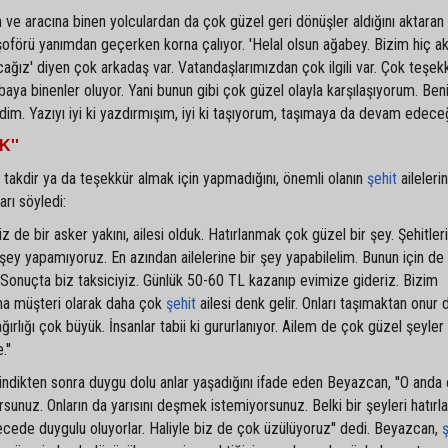
n ve aracına binen yolculardan da çok güzel geri dönüşler aldığını aktaran
şoförü yanımdan geçerken korna çalıyor. 'Helal olsun ağabey. Bizim hiç a
ğız' diyen çok arkadaş var. Vatandaşlarımızdan çok ilgili var. Çok teşek
rabaya binenler oluyor. Yani bunun gibi çok güzel olayla karşılaşıyorum. Be
im. Yazıyı iyi ki yazdırmışım, iyi ki taşıyorum, taşımaya da devam edeceğ
K''
akdir ya da teşekkür almak için yapmadığını, önemli olanın
şehit
ailelerin
rı söyledi:
z de bir asker yakını, ailesi olduk. Hatırlanmak çok güzel bir şey. Şehitle
şey yapamıyoruz. En azından ailelerine bir şey yapabilelim. Bunun için de
Sonuçta biz taksiciyiz. Günlük 50-60 TL kazanıp evimize gideriz. Bizim
ıma müşteri olarak daha çok
şehit
ailesi denk gelir. Onları taşımaktan onur 
lığı çok büyük. İnsanlar tabii ki gururlanıyor. Ailem de çok güzel şeyler 
''
bindikten sonra duygu dolu anlar yaşadığını ifade eden Beyazcan, ''O anda o
unuz. Onların da yarısını deşmek istemiyorsunuz. Belki bir şeyleri hatırl
ecede duygulu oluyorlar. Haliyle biz de çok üzülüyoruz'' dedi. Beyazcan,
ş