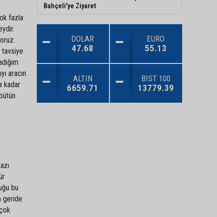
Bahçeli'ye Ziyaret
ok fazla
eydir.
DOLAR
EURO
yoruz.
47.68
55.13
 tavsiye
adığım
yı aracın
ALTIN
BIST 100
a kadar
6659.71
13779.39
 bütün
ı
razı
ür
uğu bu
n geride
 çok