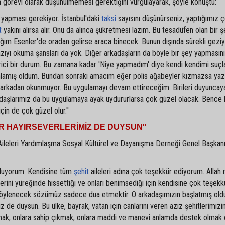
nin görevi olarak düşünülmemesi gerektiğini vurgulayarak, şöyle konuştu:
a yapması gerekiyor. İstanbul'daki
taksi
sayısını düşünürseniz, yaptığımız ç
t
yakını alırsa alır. Onu da alınca şükretmesi lazım. Bu tesadüfen olan bir ş
rağım Esenler'de oradan gelirse araca binecek. Bunun dışında sürekli gezi
zıyı okuma şansları da yok. Diğer arkadaşların da böyle bir şey yapmasını
ici bir durum. Bu zamana kadar 'Niye yapmadım' diye kendi kendimi suçl
nlamış oldum. Bundan sonraki amacım eğer polis ağabeyler kızmazsa yazı
kü arkadan okunmuyor. Bu uygulamayı devam ettireceğim. Birileri duyuncay
adaşlarımız da bu uygulamaya ayak uydururlarsa çok güzel olacak. Bence
çin de çok güzel olur.''
ER HAYIRSEVERLERİMİZ DE DUYSUN''
it Aileleri Yardımlaşma Sosyal Kültürel ve Dayanışma Derneği Genel Başkan
utluyorum. Kendisine tüm
şehit
aileleri adına çok teşekkür ediyorum. Allah 
lerini yüreğinde hissettiği ve onları benimsediği için kendisine çok teşekk
öylenecek sözümüz sadece dua etmektir. O arkadaşımızın başlatmış old
z de duysun. Bu ülke, bayrak, vatan için canlarını veren aziz şehitlerimizi
lmak, onlara sahip çıkmak, onlara maddi ve manevi anlamda destek olmak