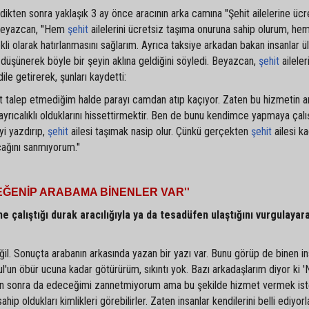
dikten sonra yaklaşık 3 ay önce aracının arka camına ''Şehit ailelerine ücre
 Beyazcan, ''Hem
şehit
ailelerini ücretsiz taşıma onuruna sahip olurum, he
kli olarak hatırlanmasını sağlarım. Ayrıca taksiye arkadan bakan insanlar 
ye düşünerek böyle bir şeyin aklına geldiğini söyledi. Beyazcan,
şehit
aileler
ile getirerek, şunları kaydetti:
cret talep etmediğim halde parayı camdan atıp kaçıyor. Zaten bu hizmetin 
n ayrıcalıklı olduklarını hissettirmektir. Ben de bunu kendimce yapmaya çalı
yi yazdırıp,
şehit
ailesi taşımak nasip olur. Çünkü gerçekten
şehit
ailesi k
cağını sanmıyorum.''
BEĞENİP ARABAMA BİNENLER VAR''
ne çalıştığı durak aracılığıyla ya da tesadüfen ulaştığını vurgulayar
ğil. Sonuçta arabanın arkasında yazan bir yazı var. Bunu görüp de binen i
l'un öbür ucuna kadar götürürüm, sıkıntı yok. Bazı arkadaşlarım diyor ki 'N
an sonra da edeceğimi zannetmiyorum ama bu şekilde hizmet vermek is
sahip oldukları kimlikleri görebilirler. Zaten insanlar kendilerini belli ediyorlar