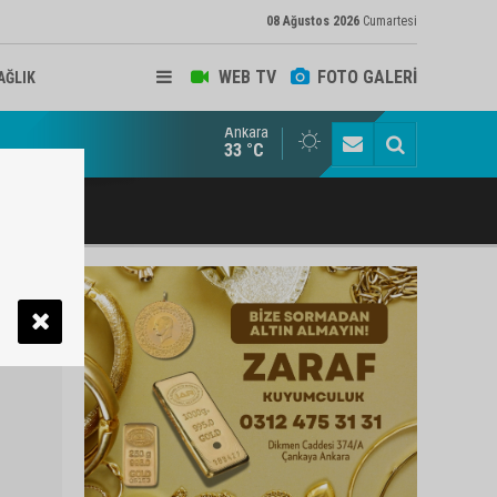
08 Ağustos 2026
Cumartesi
WEB TV
FOTO GALERİ
AĞLIK
Ankara
ukat ve Arabulucu Rüstem Yiğit Ahizer'e ziyaretçi akını
33 °C