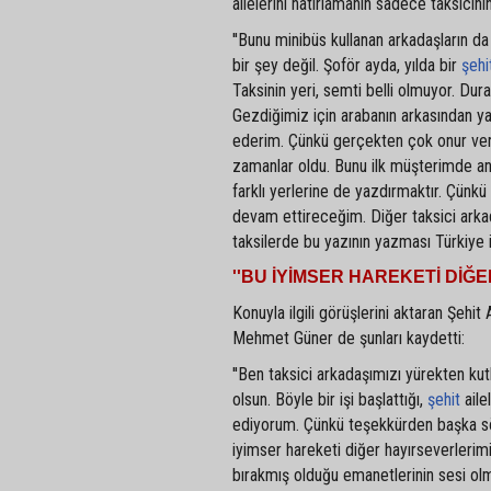
ailelerini hatırlamanın sadece taksici
''Bunu minibüs kullanan arkadaşların d
bir şey değil. Şoför ayda, yılda bir
şehi
Taksinin yeri, semti belli olmuyor. Du
Gezdiğimiz için arabanın arkasından ya
ederim. Çünkü gerçekten çok onur ver
zamanlar oldu. Bunu ilk müşterimde a
farklı yerlerine de yazdırmaktır. Çün
devam ettireceğim. Diğer taksici ark
taksilerde bu yazının yazması Türkiye i
''BU İYİMSER HAREKETİ DİĞ
Konuyla ilgili görüşlerini aktaran Şeh
Mehmet Güner de şunları kaydetti:
''Ben taksici arkadaşımızı yürekten k
olsun. Böyle bir işi başlattığı,
şehit
aile
ediyorum. Çünkü teşekkürden başka s
iyimser hareketi diğer hayırseverlerimi
bırakmış olduğu emanetlerinin sesi o