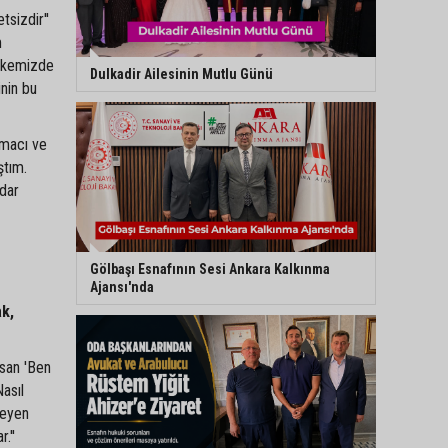
tsizdir''
m
ülkemizde
Dulkadir Ailesinin Mutlu Günü
inin bu
amacı ve
ştım.
adar
Gölbaşı Esnafının Sesi Ankara Kalkınma
Ajansı'nda
ak,
nsan 'Ben
asıl
teyen
.''