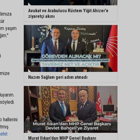
Avukat ve Arabulucu Rüstem Yiğit Ahizer'e
klımıza
ziyaretçi akını
kür
nim yaşım
im.''
i
rimize
Nazım Sağlam geri adım atmadı
duyarım.
söyledi.
 hallerini
atmış
ehit
Murat Ilıkan’dan MHP Genel Başkanı