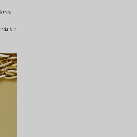
kahını
.
rında Nur