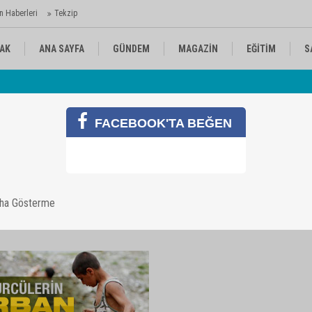
n Haberleri
Tekzip
AK
ANA SAYFA
GÜNDEM
MAGAZİN
EĞİTİM
S
 Ajansı'nda
Av
KÜLTÜR-SANAT
SPOR
RÖPORTAJ
FACEBOOK'TA BEĞEN
aha Gösterme