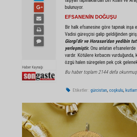
taşıyan tapınaklardan biri Ksani ve Ara
bulunuyor.
EFSANENİN DOĞUŞU
Bir halk efsanesine göre tapınak inşa e
Vadisi güreşçisi galip geldiğinden giriş
Giorgi'dir ve Horasan'dan yedibin tu
yerleşmiştir.
Onu anlatan efsanelerde Lo
vardır. Kötülere kırbacını vurduğunda,
özgü halen süregelen pek çok geleneks
Haber Kaynağı
Bu haber toplam 2144 defa okunmuş
,
,
Etiketler :
gürcistan
coşkulu
kutla