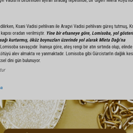
gvi Vadisi'ni birbirinden ayıran sıradağ tepesinde, bir diğeri Mleta Köyü'n
dilirken, Ksani Vadisi pehlivanı ile Aragvi Vadisi pehlivanı güreş tutmuş, K
 kapısı oradan verilmiştir.
Yine bir efsaneye göre, Lomisoba, yol gösteri
tsağı kurtarmış, öküz boynuzları üzerinde yol alarak Mleta Dağı'na
misoba savaşçıdır. İnanışa göre, ateş rengi bir atın sırtında olup, elinde
 kötüyü alev almakta ve yanmaktadır. Lomisoba gibi Gürcistan'ın dağlık ke
el dini gün bulunuyor.
tur
ma