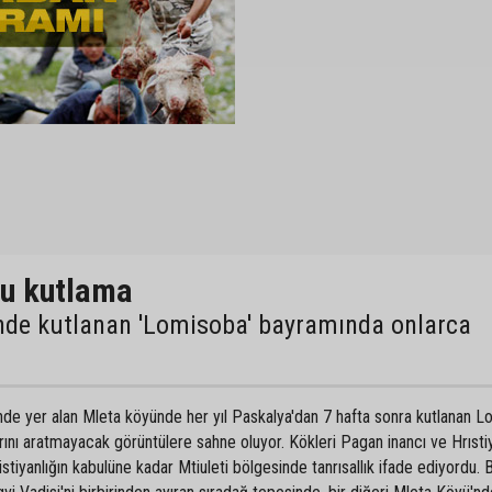
lu kutlama
nde kutlanan 'Lomisoba' bayramında onlarca
inde yer alan Mleta köyünde her yıl Paskalya'dan 7 hafta sonra kutlanan L
rını aratmayacak görüntülere sahne oluyor. Kökleri Pagan inancı ve Hrıstiy
tiyanlığın kabulüne kadar Mtiuleti bölgesinde tanrısallık ifade ediyordu. 