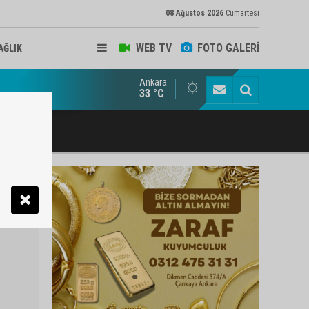
08 Ağustos 2026
Cumartesi
WEB TV
FOTO GALERİ
AĞLIK
Ankara
ukat ve Arabulucu Rüstem Yiğit Ahizer'e ziyaretçi akını
33 °C