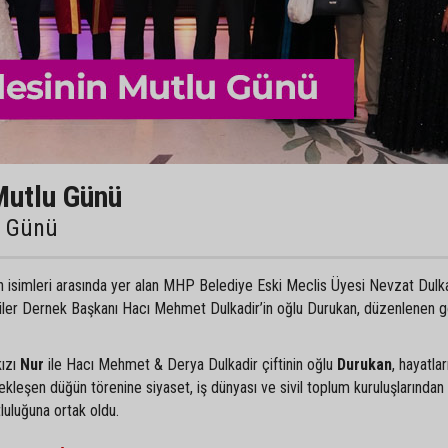
Mutlu Günü
u Günü
an isimleri arasında yer alan MHP Belediye Eski Meclis Üyesi Nevzat Dulka
liler Dernek Başkanı Hacı Mehmet Dulkadir’in oğlu Durukan, düzenlenen 
kızı
Nur
ile Hacı Mehmet & Derya Dulkadir çiftinin oğlu
Durukan
, hayatlar
ekleşen düğün törenine siyaset, iş dünyası ve sivil toplum kuruluşlarından
tluluğuna ortak oldu.