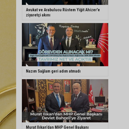
Avukat ve Arabulucu Rüstem Yiğit Ahizer'e
ziyaretçi akını
Nazım Sağlam geri adım atmadı
Murat Ilıkan’dan MHP Genel Başkanı