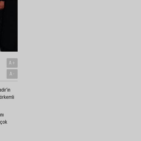
A+
A-
dir’in
görkemli
ını
 çok