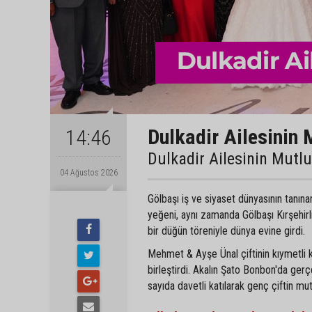
Dulkadir Ailesinin 
14:46
Dulkadir Ailesinin Mutl
04 Ağustos 2026
Gölbaşı iş ve siyaset dünyasının tanın
yeğeni, aynı zamanda Gölbaşı Kırşehir
bir düğün töreniyle dünya evine girdi.
Mehmet & Ayşe Ünal çiftinin kıymetli 
birleştirdi. Akalın Şato Bonbon'da gerç
sayıda davetli katılarak genç çiftin mu