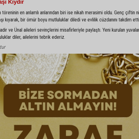
şı Kıydır
 töreninin en anlamlı anlarından biri ise nikah merasimi oldu. Genç çiftin ni
kıyarak, bir ömür boyu mutluluklar diledi ve evlilik cüzdanını takdim etti
r ve Ünal aileleri sevinçlerini misafirleriyle paylaştı. Yeni kurulan yuvala
klar diler, ailelerini tebrik ederiz.
tur