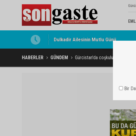
Günü
EML
Gölbaşı Esnafının Sesi Ankara Kalkınma
HABERLER
GÜNDEM
Gürcistan'da coşkulu kutlama
Bir D