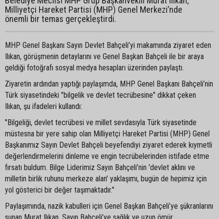
Belediye Meclisi MHP Grup Başkanvekili Murat Ilıkan,
Milliyetçi Hareket Partisi (MHP) Genel Merkezi’nde
önemli bir temas gerçekleştirdi.
MHP Genel Başkanı Sayın Devlet Bahçeli’yi makamında ziyaret eden
Ilıkan, görüşmenin detaylarını ve Genel Başkan Bahçeli ile bir araya
geldiği fotoğrafı sosyal medya hesapları üzerinden paylaştı.
Ziyaretin ardından yaptığı paylaşımda, MHP Genel Başkanı Bahçeli’nin
Türk siyasetindeki "bilgelik ve devlet tecrübesine" dikkat çeken
Ilıkan, şu ifadeleri kullandı:
"Bilgeliği, devlet tecrübesi ve millet sevdasıyla Türk siyasetinde
müstesna bir yere sahip olan Milliyetçi Hareket Partisi (MHP) Genel
Başkanımız Sayın Devlet Bahçeli beyefendiyi ziyaret ederek kıymetli
değerlendirmelerini dinleme ve engin tecrübelerinden istifade etme
fırsatı buldum. Bilge Liderimiz Sayın Bahçeli’nin 'devlet aklını ve
milletin birlik ruhunu merkeze alan' yaklaşımı, bugün de hepimiz için
yol gösterici bir değer taşımaktadır."
Paylaşımında, nazik kabulleri için Genel Başkan Bahçeli’ye şükranlarını
sunan Murat Ilıkan, Sayın Bahçeli’ye sağlık ve uzun ömür