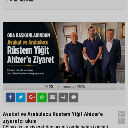
onaylanmamaktadır.
12:23
30 Temmuz 2026
Avukat ve Arabulucu Rüstem Yiğit Ahizer'e
A+
ziyaretçi akını
A-
Gölbaşı iş ve siyaset dünyasının önde gelen isimleri,