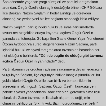
Son dönemde yaşanan yargı süreçleri ve parti içi tartışmaların
ardından, Özgür Özel’e olan açık desteğiyle bilinen CHP Gölbaşı
İlçe Başkanı Nazım Sağlam’ın hedef alındığı ve görevden
alınacağı ve yerine yeni bir ilçe başkanı atanacağı iddia ediliyor.
Nazım Sağlam, parti içindeki hukuki ve siyasi tartışmalarda
tavrını net bir şekilde ortaya koyarak, açıkça Özgür Özel’in
yanında saf tutmuştu. Gölbaşı Son Gaste Genel Yayın Yönetmeni
Özcan Aydoğdu’ya süreci değerlendiren Nazım Sağlam, parti
içindeki hukuki ve siyasi tartışmalarda tavrının en başından beri
net olduğunu belirterek,
"Dün de bugün de olduğu gibi tavrımız
açıkça Özgür Özel’in yanındadır"
dedi.
Parti tabanının ve örgütün iradesini savunmaya devam edeceğini
vurgulayan Sağlam, ilçe örgütüyle birlikte inançla yürüdükleri bu
yolda liderleri Özgür Özel ile olan birlik ve beraberliklerinin
süreceğinin altını çizdi. Sağlam, Özgür Özel’in kuracağı yeni
partide siyaset yapacaklarını ifade ederken, görevden alma ilgili
olarak da ‘Zaten tavrımız belli sabah akşam bu değişimin
olmasını bekliyoruz. Sıkıntı yok. Bizim durduğumuz yer belli.,”