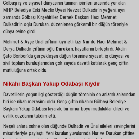
Gölbaşı iş ve siyaset dünyasının tanınan isimleri arasında yer alan
MHP Belediye Eski Meclis Üyesi Nevzat Dulkadir’in yeğeni, aynı
zamanda Gölbaşı Kırşehirliler Dernek Başkanı Hacı Mehmet
Dulkadir’in oğlu Durukan, düzenlenen görkemli bir düğün töreniyle
dünya evine girdi.
Mehmet & Ayşe Ünal çiftinin kıymetli kızı
Nur
ile Hacı Mehmet &
Derya Dulkadir çiftinin oğlu
Durukan
, hayatlarını birleştirdi. Akalın
Şato Bonbon'da gerçekleşen düğün törenine siyaset, iş dünyası ve
sivil toplum kuruluşlarından çok sayıda davetli katılarak genç çiftin
mutluluğuna ortak oldu.
Nikahı Başkan Yakup Odabaşı Kıydır
Davetlilerin yoğun ilgi gösterdiği düğün töreninin en anlamlı anlarından
biri ise nikah merasimi oldu. Genç çiftin nikahını Gölbaşı Belediye
Başkanı Yakup Odabaşı kıyarak, bir ömür boyu mutluluklar diledi ve
evlilik cüzdanını takdim etti.
Neşeli anlara sahne olan düğünde Dulkadir ve Ünal aileleri sevinçlerini
misafirleriyle paylaştı. Yeni kurulan yuvalarında Nur ve Durukan çiftine