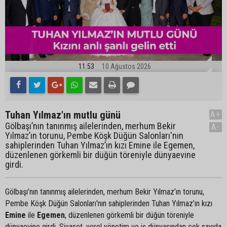
11:53
10 Ağustos 2026
Tuhan Yılmaz'ın mutlu günü
A+
Gölbaşı’nın tanınmış ailelerinden, merhum Bekir
A-
Yılmaz’ın torunu, Pembe Köşk Düğün Salonları'nın
sahiplerinden Tuhan Yılmaz’ın kızı Emine ile Egemen,
düzenlenen görkemli bir düğün töreniyle dünyaevine
girdi.
Gölbaşı’nın tanınmış ailelerinden, merhum Bekir Yılmaz’ın torunu,
Pembe Köşk Düğün Salonları'nın sahiplerinden Tuhan Yılmaz’ın kızı
Emine
ile
Egemen
, düzenlenen görkemli bir düğün töreniyle
dünyaevine girdi. Siyaset, yerel yönetim ve iş dünyasından çok sayıda