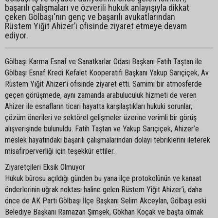
başarılı çalışmaları ve özverili hukuk anlayışıyla dikkat
çeken Gölbaşı'nın genç ve başarılı avukatlarından
Rüstem Yiğit Ahizer’i ofisinde ziyaret etmeye devam
ediyor.
Gölbaşı Karma Esnaf ve Sanatkarlar Odası Başkanı Fatih Taştan ile
Gölbaşı Esnaf Kredi Kefalet Kooperatifi Başkanı Yakup Sarıçiçek, Av.
Rüstem Yiğit Ahizer’i ofisinde ziyaret etti. Samimi bir atmosferde
geçen görüşmede, aynı zamanda arabuluculuk hizmeti de veren
Ahizer ile esnafların ticari hayatta karşılaştıkları hukuki sorunlar,
çözüm önerileri ve sektörel gelişmeler üzerine verimli bir görüş
alışverişinde bulunuldu. Fatih Taştan ve Yakup Sarıçiçek, Ahizer’e
meslek hayatındaki başarılı çalışmalarından dolayı tebriklerini ileterek
misafirperverliği için teşekkür ettiler.
Ziyaretçileri Eksik Olmuyor
Hukuk bürosu açıldığı günden bu yana ilçe protokolünün ve kanaat
önderlerinin uğrak noktası haline gelen Rüstem Yiğit Ahizer’i, daha
önce de AK Parti Gölbaşı İlçe Başkanı Selim Akceylan, Gölbaşı eski
Belediye Başkanı Ramazan Şimşek, Gökhan Koçak ve başta olmak