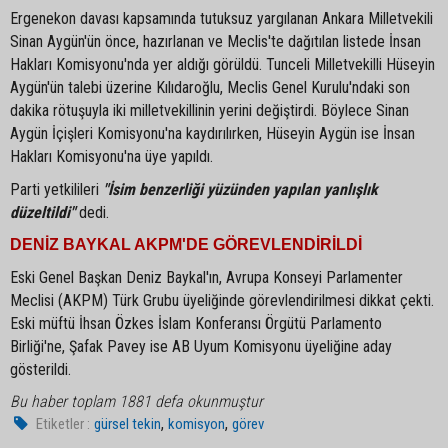
Ergenekon davası kapsamında tutuksuz yargılanan Ankara Milletvekili
Sinan Aygün'ün önce, hazırlanan ve Meclis'te dağıtılan listede İnsan
Hakları Komisyonu'nda yer aldığı görüldü. Tunceli Milletvekilli Hüseyin
Aygün'ün talebi üzerine Kılıdaroğlu, Meclis Genel Kurulu'ndaki son
dakika rötuşuyla iki milletvekillinin yerini değiştirdi. Böylece Sinan
Aygün İçişleri Komisyonu'na kaydırılırken, Hüseyin Aygün ise İnsan
Hakları Komisyonu'na üye yapıldı.
Parti yetkilileri
"İsim benzerliği yüzünden yapılan yanlışlık
düzeltildi"
dedi.
DENİZ BAYKAL AKPM'DE GÖREVLENDİRİLDİ
Eski Genel Başkan Deniz Baykal'ın, Avrupa Konseyi Parlamenter
Meclisi (AKPM) Türk Grubu üyeliğinde görevlendirilmesi dikkat çekti.
Eski müftü İhsan Özkes İslam Konferansı Örgütü Parlamento
Birliği'ne, Şafak Pavey ise AB Uyum Komisyonu üyeliğine aday
gösterildi.
Bu haber toplam 1881 defa okunmuştur
,
,
Etiketler :
gürsel tekin
komisyon
görev