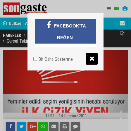
Dulkadir Ailesinin Mutlu Günü
Gölbaşı Es
FACEBOOK'TA
HABERLER
MAGAZİN
BEĞEN
Gürsel Tekin'e yeni komisyonda görev yok
Bir Daha Gösterme
12:02
14 Temmuz 2011