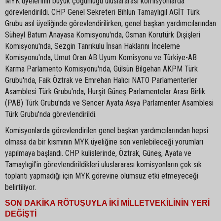
MYK üyelerinin büyük çoğunluğu uluslararası komisyonlarda
görevlendirildi. CHP Genel Sekreteri Bihlun Tamaylıgil AGİT Türk
Grubu asıl üyeliğinde görevlendirilirken, genel başkan yardımcılarından
Süheyl Batum Anayasa Komisyonu'nda, Osman Korutürk Dışişleri
Komisyonu'nda, Sezgin Tanrıkulu İnsan Haklarını İnceleme
Komisyonu'nda, Umut Oran AB Uyum Komisyonu ve Türkiye-AB
Karma Parlamento Komisyonu'nda, Gülsün Bilgehan AKPM Türk
Grubu'nda, Faik Öztrak ve Emrehan Halıcı NATO Parlamenterler
Asamblesi Türk Grubu'nda, Hurşit Güneş Parlamentolar Arası Birlik
(PAB) Türk Grubu'nda ve Sencer Ayata Asya Parlamenter Asamblesi
Türk Grubu'nda görevlendirildi.
Komisyonlarda görevlendirilen genel başkan yardımcılarından hepsi
olmasa da bir kısmının MYK üyeliğine son verilebileceği yorumları
yapılmaya başlandı. CHP kulislerinde, Öztrak, Güneş, Ayata ve
Tamaylıgil'in görevlendirildikleri uluslararası komisyonların çok sık
toplantı yapmadığı için MYK görevine olumsuz etki etmeyeceği
belirtiliyor.
SON DAKİKA RÖTUŞUYLA İKİ MİLLETVEKİLİNİN YERİ
DEĞİŞTİ