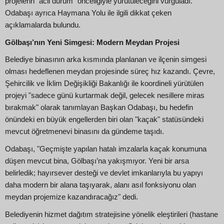
projelerin "acil durum" önceliğiyle yürütüleceğini vurguladı.
Odabaşı ayrıca Haymana Yolu ile ilgili dikkat çeken
açıklamalarda bulundu.
Gölbaşı’nın Yeni Simgesi: Modern Meydan Projesi
Belediye binasının arka kısmında planlanan ve ilçenin simgesi
olması hedeflenen meydan projesinde süreç hız kazandı. Çevre,
Şehircilik ve İklim Değişikliği Bakanlığı ile koordineli yürütülen
projeyi "sadece günü kurtarmak değil, gelecek nesillere miras
bırakmak" olarak tanımlayan Başkan Odabaşı, bu hedefin
önündeki en büyük engellerden biri olan "kaçak" statüsündeki
mevcut öğretmenevi binasını da gündeme taşıdı.
Odabaşı, "Geçmişte yapılan hatalı imzalarla kaçak konumuna
düşen mevcut bina, Gölbaşı’na yakışmıyor. Yeni bir arsa
belirledik; hayırsever desteği ve devlet imkanlarıyla bu yapıyı
daha modern bir alana taşıyarak, alanı asıl fonksiyonu olan
meydan projemize kazandıracağız" dedi.
Belediyenin hizmet dağıtım stratejisine yönelik eleştirileri (hastane