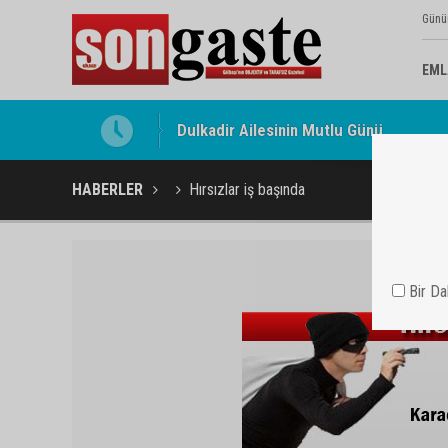
Günü
EML
Gölbaşı Esnafının Sesi Ankara Kalkınma
HABERLER
Hırsızlar iş başında
Bir D