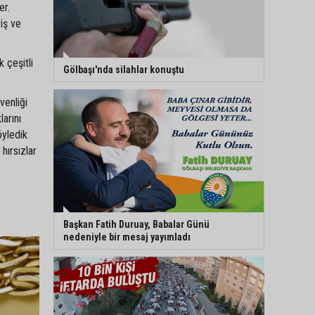
er.
riş ve
k çeşitli
Gölbaşı'nda silahlar konuştu
venliği
arını
öyledik
hırsızlar
Başkan Fatih Duruay, Babalar Günü
nedeniyle bir mesaj yayımladı