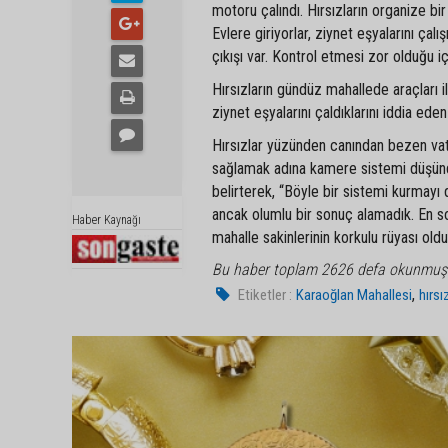
motoru çalındı. Hırsızların organize bi
Evlere giriyorlar, ziynet eşyalarını ça
çıkışı var. Kontrol etmesi zor olduğu içi
Hırsızların gündüz mahallede araçları il
ziynet eşyalarını çaldıklarını iddia ed
Hırsızlar yüzünden canından bezen vat
sağlamak adına kamere sistemi düşündü
belirterek, “Böyle bir sistemi kurma
ancak olumlu bir sonuç alamadık. En s
Haber Kaynağı
mahalle sakinlerinin korkulu rüyası old
Bu haber toplam 2626 defa okunmuş
,
Etiketler :
Karaoğlan Mahallesi
hırsı