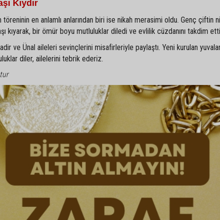
şı Kıydır
 töreninin en anlamlı anlarından biri ise nikah merasimi oldu. Genç çiftin ni
kıyarak, bir ömür boyu mutluluklar diledi ve evlilik cüzdanını takdim etti
r ve Ünal aileleri sevinçlerini misafirleriyle paylaştı. Yeni kurulan yuvala
klar diler, ailelerini tebrik ederiz.
tur