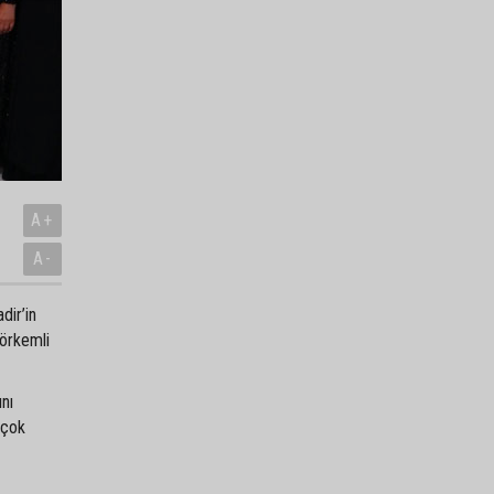
A+
A-
dir’in
görkemli
ını
 çok