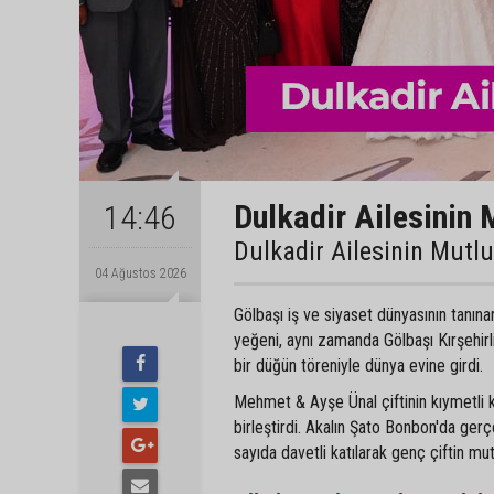
Dulkadir Ailesinin 
14:46
Dulkadir Ailesinin Mutl
04 Ağustos 2026
Gölbaşı iş ve siyaset dünyasının tanın
yeğeni, aynı zamanda Gölbaşı Kırşehir
bir düğün töreniyle dünya evine girdi.
Mehmet & Ayşe Ünal çiftinin kıymetli 
birleştirdi. Akalın Şato Bonbon'da gerç
sayıda davetli katılarak genç çiftin mu