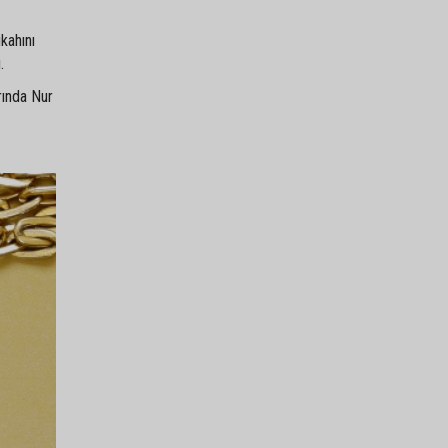
kahını
.
rında Nur