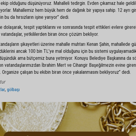
r ekip olduğunu düşünüyoruz. Mahalleli tedirgin. Evden çıkamaz hale geldil
lışıyorlar. Mahallemiz hem büyük hem de dağınık bir yapıya sahip. 12 ayrı gi
n bu da hırsızların işine yarıyor” dedi.
e dolaşarak, tespit yaptıklarını ve sonrasında tespit ettikleri evlere girere
en vatandaşlar, yetkililerden biran önce çözüm bekliyor.
andaşların şikayetleri üzerine mahalle muhtarı Kenan Şahin, mahallede gü
klerini ancak 100 bin TL’ye mal olduğunu için bu sistemi uygulayamadıkl
yı düşündük ama bütçemiz buna yetmiyor. Konuyu Belediye Başkanına da s
on vatandaşlarımızdan İbrahim Mert ve Cihangir Başeğilmezin evine giren 
u. Organize çalışan bu ekibin biran önce yakalanmasını bekliyoruz” dedi.
tur
,
zlar
gölbaşı