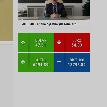
2015-2016 eğitim öğretim yılı sona erdi
DOLAR
EURO
47.61
54.83
ALTIN
BIST 100
6494.39
13798.82