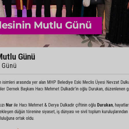
Mutlu Günü
u Günü
an isimleri arasında yer alan MHP Belediye Eski Meclis Üyesi Nevzat Dulka
liler Dernek Başkanı Hacı Mehmet Dulkadir’in oğlu Durukan, düzenlenen 
kızı
Nur
ile Hacı Mehmet & Derya Dulkadir çiftinin oğlu
Durukan
, hayatlar
ekleşen düğün törenine siyaset, iş dünyası ve sivil toplum kuruluşlarından
tluluğuna ortak oldu.