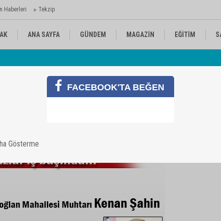
n Haberleri
Tekzip
AK
ANA SAYFA
GÜNDEM
MAGAZİN
EĞİTİM
S
 Ajansı'nda
Av
KÜLTÜR-SANAT
SPOR
RÖPORTAJ
FACEBOOK'TA BEĞEN
aha Gösterme