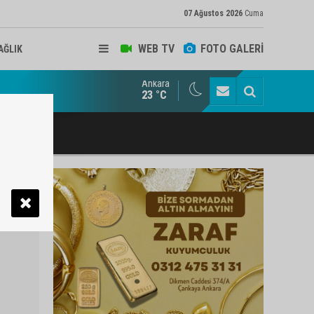
07 Ağustos 2026
Cuma
WEB TV
FOTO GALERİ
AĞLIK
Ankara
ukat ve Arabulucu Rüstem Yiğit Ahizer'e ziyaretçi akını
23 °C