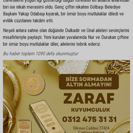
Davetlilerin yoğun ilgi gösterdiği düğün töreninin en anlamlı anlarından
biri ise nikah merasimi oldu. Genç çiftin nikahını Gölbaşı Belediye
Başkanı Yakup Odabaşı kıyarak, bir ömür boyu mutluluklar diledi ve
evlilik cüzdanını takdim etti.
Neşeli anlara sahne olan düğünde Dulkadir ve Ünal aileleri sevinçlerini
misafirleriyle paylaştı. Yeni kurulan yuvalarında Nur ve Durukan çiftine
bir ömür boyu mutluluklar diler, ailelerini tebrik ederiz.
Bu haber toplam 1090 defa okunmuştur