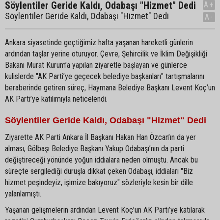
Söylentiler Geride Kaldı, Odabaşı "Hizmet" Dedi
A+
Söylentiler Geride Kaldı, Odabaşı "Hizmet" Dedi
A-
Ankara siyasetinde geçtiğimiz hafta yaşanan hareketli günlerin
ardından taşlar yerine oturuyor. Çevre, Şehircilik ve İklim Değişikliği
Bakanı Murat Kurum’a yapılan ziyaretle başlayan ve günlerce
kulislerde "AK Parti’ye geçecek belediye başkanları" tartışmalarını
beraberinde getiren süreç, Haymana Belediye Başkanı Levent Koç’un
AK Parti’ye katılımıyla neticelendi.
Söylentiler Geride Kaldı, Odabaşı "Hizmet" Dedi
Ziyarette AK Parti Ankara İl Başkanı Hakan Han Özcan’ın da yer
alması, Gölbaşı Belediye Başkanı Yakup Odabaşı’nın da parti
değiştireceği yönünde yoğun iddialara neden olmuştu. Ancak bu
süreçte sergilediği duruşla dikkat çeken Odabaşı, iddiaları "Biz
hizmet peşindeyiz, işimize bakıyoruz" sözleriyle kesin bir dille
yalanlamıştı.
Yaşanan gelişmelerin ardından Levent Koç’un AK Parti’ye katılarak