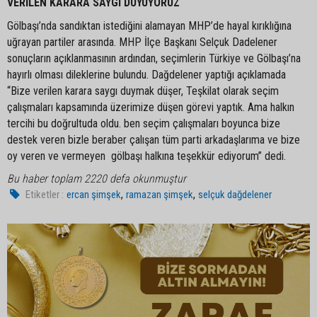
VERİLEN KARARA SAYGI DUYUYORUZ
Gölbaşı’nda sandıktan istediğini alamayan MHP’de hayal kırıklığına
uğrayan partiler arasında. MHP İlçe Başkanı Selçuk Dadelener
sonuçların açıklanmasının ardından, seçimlerin Türkiye ve Gölbaşı’na
hayırlı olması dileklerine bulundu. Dağdelener yaptığı açıklamada
“Bize verilen karara saygı duymak düşer, Teşkilat olarak seçim
çalışmaları kapsamında üzerimize düşen görevi yaptık. Ama halkın
tercihi bu doğrultuda oldu. ben seçim çalışmaları boyunca bize
destek veren bizle beraber çalışan tüm parti arkadaşlarıma ve bize
oy veren ve vermeyen gölbaşı halkına teşekkür ediyorum” dedi.
Bu haber toplam 2220 defa okunmuştur
,
,
Etiketler :
ercan şimşek
ramazan şimşek
selçuk dağdelener