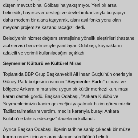
düşen mevcut bina, Gölbaşı’na yakışmıyor. Yeni bir arsa
belirledik; hayırsever desteği ve devlet imkanlarıyla bu yapıyı
daha modern bir alana taşıyarak, alanı asıl fonksiyonu olan
meydan projemize kazandıracağız" dedi.
Belediyenin hizmet dağıtım stratejisine yönelik eleştirileri (hastane
acil servis) benzetmesiyle yanıtlayan Odabaşı, kaynakların
adaletli ve verimli kullanılacağını açıkladı:
Seymenler Kültürü ve Kültürel Miras
Toplantıda BBP Grup Başkanvekili Ali İhsan Güçlü’nün önerisiyle
Güney Park bölgesinin isminin
"Seymenler Parkı"
olması ve
bölgede Ankara mimarisine uygun bir kültür merkezi kurulması
kararı destek gördü. Başkan Odabaşı, "Ankara Kulübü ve
Seymenlerimizin kadim geleneğini yaşatmak bizim görevimizdir.
Tadilat talimatlarını verdim, meclis kararıyla burayı Ankara
Kulübü’ne tahsis edeceğiz" ifadelerini kullandı.
Ayrıca Başkan Odabaşı, ilçenin tarihine sahip çıkacak bir müze
kurma projesi için yer arayışlarının sürdüğünü belirtti.