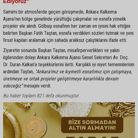
Ediyoruz"
Samimi bir atmosferde geçen görüşmede, Ankara Kalkınma
Ajansı'nın bölge genelinde yürüttüğü çalışmalar ve esnafa yönelik
projeler ele alındı. Gölbaşı esnafının her zaman en iyisini hak ettiğini
belirten Başkan Fatih Taştan, esnafa verdikleri sözleri tutmak ve yeni
fırsat kapıları aralamak için sahada aralıksız çalıştıklarını ifade etti.
Ziyaretin sonunda Başkan Taştan, misafirperverlikleri ve yakın
ilgilerinden dolayı Ankara Kalkınma Ajansı Genel Sekreteri Av. Doç.
Dr. Duran Kalkan’a teşekkürlerini iletti. Karşılıklı iyi niyet temennilerinin
ardından Taştan,
"Ankara'mız ve kıymetli esnafımız için çalışmaya,
üretmeye ve ortak projeler geliştirmeye kararlılıkla devam
edeceğiz"
mesajını verdi.
Bu haber toplam 821 defa okunmuştur