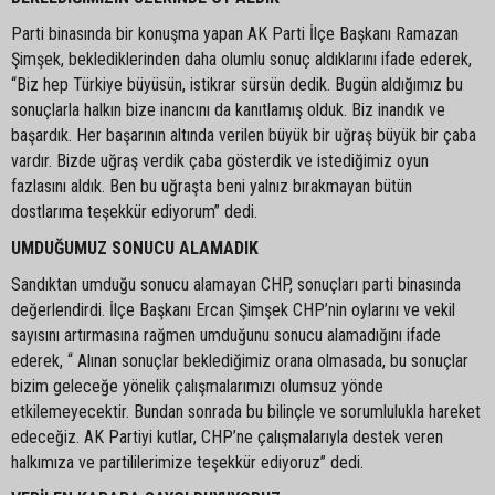
Parti binasında bir konuşma yapan AK Parti İlçe Başkanı Ramazan
Şimşek, beklediklerinden daha olumlu sonuç aldıklarını ifade ederek,
“Biz hep Türkiye büyüsün, istikrar sürsün dedik. Bugün aldığımız bu
sonuçlarla halkın bize inancını da kanıtlamış olduk. Biz inandık ve
başardık. Her başarının altında verilen büyük bir uğraş büyük bir çaba
vardır. Bizde uğraş verdik çaba gösterdik ve istediğimiz oyun
fazlasını aldık. Ben bu uğraşta beni yalnız bırakmayan bütün
dostlarıma teşekkür ediyorum” dedi.
UMDUĞUMUZ SONUCU ALAMADIK
Sandıktan umduğu sonucu alamayan CHP, sonuçları parti binasında
değerlendirdi. İlçe Başkanı Ercan Şimşek CHP’nin oylarını ve vekil
sayısını artırmasına rağmen umduğunu sonucu alamadığını ifade
ederek, “ Alınan sonuçlar beklediğimiz orana olmasada, bu sonuçlar
bizim geleceğe yönelik çalışmalarımızı olumsuz yönde
etkilemeyecektir. Bundan sonrada bu bilinçle ve sorumlulukla hareket
edeceğiz. AK Partiyi kutlar, CHP’ne çalışmalarıyla destek veren
halkımıza ve partililerimize teşekkür ediyoruz” dedi.