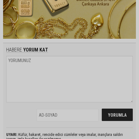
HABERE
YORUM KAT
UYARI:
Küfür, hakaret, rencide edici cümleler veya imalar, inançlara saldırı
içeren, imla kuralları ile yazılmamış,