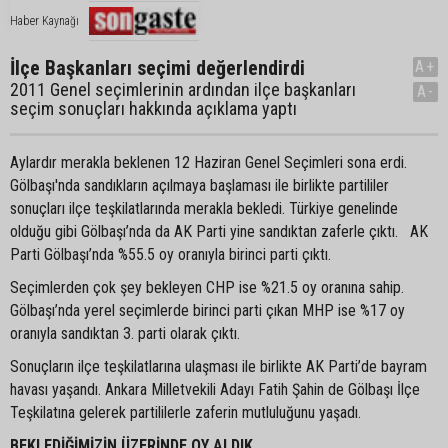
Haber Kaynağı
İlçe Başkanları seçimi değerlendirdi
A+
2011 Genel seçimlerinin ardından ilçe başkanları
A-
seçim sonuçları hakkında açıklama yaptı
Aylardır merakla beklenen 12 Haziran Genel Seçimleri sona erdi.
Gölbaşı'nda sandıkların açılmaya başlaması ile birlikte partililer
sonuçları ilçe teşkilatlarında merakla bekledi. Türkiye genelinde
olduğu gibi Gölbaşı’nda da AK Parti yine sandıktan zaferle çıktı. AK
Parti Gölbaşı’nda %55.5 oy oranıyla birinci parti çıktı.
Seçimlerden çok şey bekleyen CHP ise %21.5 oy oranına sahip.
Gölbaşı’nda yerel seçimlerde birinci parti çıkan MHP ise %17 oy
oranıyla sandıktan 3. parti olarak çıktı.
Sonuçların ilçe teşkilatlarına ulaşması ile birlikte AK Parti’de bayram
havası yaşandı. Ankara Milletvekili Adayı Fatih Şahin de Gölbaşı İlçe
Teşkilatına gelerek partililerle zaferin mutluluğunu yaşadı.
BEKLEDİĞİMİZİN ÜZERİNDE OY ALDIK