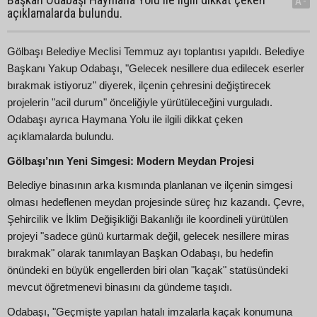
A-
açıklamalarda bulundu.
Gölbaşı Belediye Meclisi Temmuz ayı toplantısı yapıldı. Belediye
Başkanı Yakup Odabaşı, "Gelecek nesillere dua edilecek eserler
bırakmak istiyoruz" diyerek, ilçenin çehresini değiştirecek
projelerin "acil durum" önceliğiyle yürütüleceğini vurguladı.
Odabaşı ayrıca Haymana Yolu ile ilgili dikkat çeken
açıklamalarda bulundu.
Gölbaşı’nın Yeni Simgesi: Modern Meydan Projesi
Belediye binasının arka kısmında planlanan ve ilçenin simgesi
olması hedeflenen meydan projesinde süreç hız kazandı. Çevre,
Şehircilik ve İklim Değişikliği Bakanlığı ile koordineli yürütülen
projeyi "sadece günü kurtarmak değil, gelecek nesillere miras
bırakmak" olarak tanımlayan Başkan Odabaşı, bu hedefin
önündeki en büyük engellerden biri olan "kaçak" statüsündeki
mevcut öğretmenevi binasını da gündeme taşıdı.
Odabaşı, "Geçmişte yapılan hatalı imzalarla kaçak konumuna