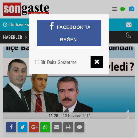
Gölbaşı Esnafının Sesi Ankara Kalkınma Ajansı'nda
Avukat ve 
FACEBOOK'TA
akını
İlçe Başkanları seçimi değerlendirdi
HABERLER
BEĞEN
Bir Daha Gösterme
11:28
13 Haziran 2011