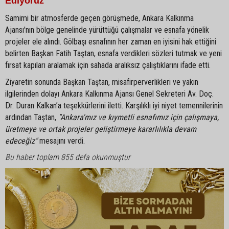
Ediyoruz"
Samimi bir atmosferde geçen görüşmede, Ankara Kalkınma
Ajansı'nın bölge genelinde yürüttüğü çalışmalar ve esnafa yönelik
projeler ele alındı. Gölbaşı esnafının her zaman en iyisini hak ettiğini
belirten Başkan Fatih Taştan, esnafa verdikleri sözleri tutmak ve yeni
fırsat kapıları aralamak için sahada aralıksız çalıştıklarını ifade etti.
Ziyaretin sonunda Başkan Taştan, misafirperverlikleri ve yakın
ilgilerinden dolayı Ankara Kalkınma Ajansı Genel Sekreteri Av. Doç.
Dr. Duran Kalkan’a teşekkürlerini iletti. Karşılıklı iyi niyet temennilerinin
ardından Taştan,
"Ankara'mız ve kıymetli esnafımız için çalışmaya,
üretmeye ve ortak projeler geliştirmeye kararlılıkla devam
edeceğiz"
mesajını verdi.
Bu haber toplam 855 defa okunmuştur