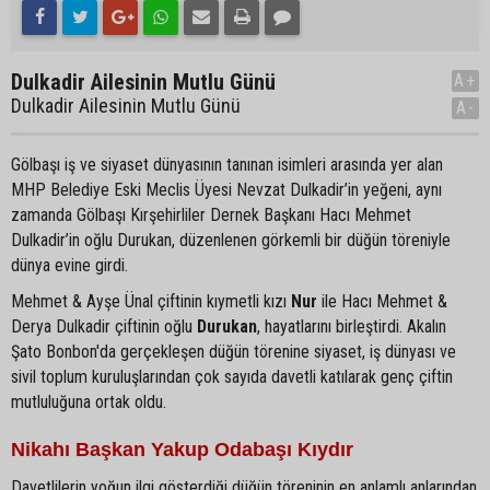
Dulkadir Ailesinin Mutlu Günü
A+
Dulkadir Ailesinin Mutlu Günü
A-
Gölbaşı iş ve siyaset dünyasının tanınan isimleri arasında yer alan
MHP Belediye Eski Meclis Üyesi Nevzat Dulkadir’in yeğeni, aynı
zamanda Gölbaşı Kırşehirliler Dernek Başkanı Hacı Mehmet
Dulkadir’in oğlu Durukan, düzenlenen görkemli bir düğün töreniyle
dünya evine girdi.
Mehmet & Ayşe Ünal çiftinin kıymetli kızı
Nur
ile Hacı Mehmet &
Derya Dulkadir çiftinin oğlu
Durukan
, hayatlarını birleştirdi. Akalın
Şato Bonbon'da gerçekleşen düğün törenine siyaset, iş dünyası ve
sivil toplum kuruluşlarından çok sayıda davetli katılarak genç çiftin
mutluluğuna ortak oldu.
Nikahı Başkan Yakup Odabaşı Kıydır
Davetlilerin yoğun ilgi gösterdiği düğün töreninin en anlamlı anlarından