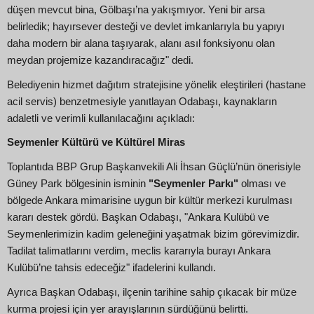
düşen mevcut bina, Gölbaşı’na yakışmıyor. Yeni bir arsa
belirledik; hayırsever desteği ve devlet imkanlarıyla bu yapıyı
daha modern bir alana taşıyarak, alanı asıl fonksiyonu olan
meydan projemize kazandıracağız" dedi.
Belediyenin hizmet dağıtım stratejisine yönelik eleştirileri (hastane
acil servis) benzetmesiyle yanıtlayan Odabaşı, kaynakların
adaletli ve verimli kullanılacağını açıkladı:
Seymenler Kültürü ve Kültürel Miras
Toplantıda BBP Grup Başkanvekili Ali İhsan Güçlü’nün önerisiyle
Güney Park bölgesinin isminin
"Seymenler Parkı"
olması ve
bölgede Ankara mimarisine uygun bir kültür merkezi kurulması
kararı destek gördü. Başkan Odabaşı, "Ankara Kulübü ve
Seymenlerimizin kadim geleneğini yaşatmak bizim görevimizdir.
Tadilat talimatlarını verdim, meclis kararıyla burayı Ankara
Kulübü’ne tahsis edeceğiz" ifadelerini kullandı.
Ayrıca Başkan Odabaşı, ilçenin tarihine sahip çıkacak bir müze
kurma projesi için yer arayışlarının sürdüğünü belirtti.