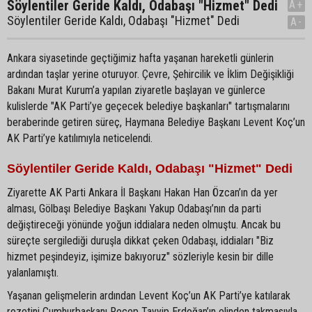
Söylentiler Geride Kaldı, Odabaşı "Hizmet" Dedi
A+
Söylentiler Geride Kaldı, Odabaşı "Hizmet" Dedi
A-
Ankara siyasetinde geçtiğimiz hafta yaşanan hareketli günlerin
ardından taşlar yerine oturuyor. Çevre, Şehircilik ve İklim Değişikliği
Bakanı Murat Kurum’a yapılan ziyaretle başlayan ve günlerce
kulislerde "AK Parti’ye geçecek belediye başkanları" tartışmalarını
beraberinde getiren süreç, Haymana Belediye Başkanı Levent Koç’un
AK Parti’ye katılımıyla neticelendi.
Söylentiler Geride Kaldı, Odabaşı "Hizmet" Dedi
Ziyarette AK Parti Ankara İl Başkanı Hakan Han Özcan’ın da yer
alması, Gölbaşı Belediye Başkanı Yakup Odabaşı’nın da parti
değiştireceği yönünde yoğun iddialara neden olmuştu. Ancak bu
süreçte sergilediği duruşla dikkat çeken Odabaşı, iddiaları "Biz
hizmet peşindeyiz, işimize bakıyoruz" sözleriyle kesin bir dille
yalanlamıştı.
Yaşanan gelişmelerin ardından Levent Koç’un AK Parti’ye katılarak
rozetini Cumhurbaşkanı Recep Tayyip Erdoğan’ın elinden takmasıyla