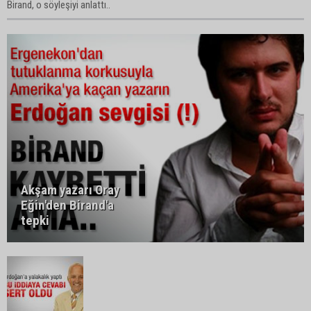
Birand, o söyleşiyi anlattı..
Akşam yazarı Oray
Eğin'den Birand'a
tepki