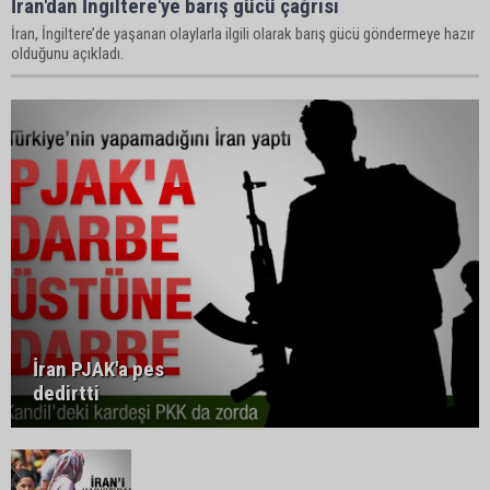
İran'dan İngiltere'ye barış gücü çağrısı
İran, İngiltere’de yaşanan olaylarla ilgili olarak barış gücü göndermeye hazır
olduğunu açıkladı.
İran PJAK'a pes
dedirtti