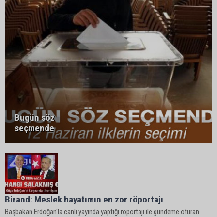
Bugün söz
seçmende
Birand: Meslek hayatımın en zor röportajı
Başbakan Erdoğan'la canlı yayında yaptığı röportajı ile gündeme oturan