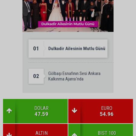
01
Dulkadir Ailesinin Mutlu Günü
Gölbaşı Esnafının Sesi Ankara
02
Kalkınma Ajansı'nda
DOLAR
EURO
47.59
54.96
ALTIN
BIST 100