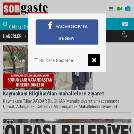
Gölbaşı Esnafının Sesi Ankara Kalkınma Ajansı'nda
Avukat ve 
FACEBOOK'TA
akını
HABERLER
İran Haberleri
BEĞEN
Bir Daha Gösterme
Kaymakam Bilgihan'dan mahallelere ziyaret
Kaymakam Tülay BAYDAR BİLGİHAN Mahalle ziyaretleri kapsamında
Çimşit, Altınçanak, Çeltek ve Akörençarsak Mahallelerini ziyaret etti.