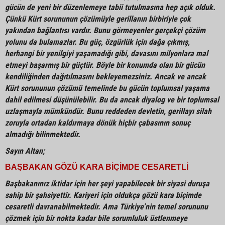
gücün de yeni bir düzenlemeye tabii tutulmasına hep açık olduk.
Çünkü Kürt sorununun çözümüyle gerillanın birbiriyle çok
yakından bağlantısı vardır. Bunu görmeyenler gerçekçi çözüm
yolunu da bulamazlar. Bu güç, özgürlük için dağa çıkmış,
herhangi bir yenilgiyi yaşamadığı gibi, davasını milyonlara mal
etmeyi başarmış bir güçtür. Böyle bir konumda olan bir gücün
kendiliğinden dağıtılmasını bekleyemezsiniz. Ancak ve ancak
Kürt sorununun çözümü temelinde bu gücün toplumsal yaşama
dahil edilmesi düşünülebilir. Bu da ancak diyalog ve bir toplumsal
uzlaşmayla mümkündür. Bunu reddeden devletin, gerillayı silah
zoruyla ortadan kaldırmaya dönük hiçbir çabasının sonuç
almadığı bilinmektedir.
Sayın Altan;
BAŞBAKAN GÖZÜ KARA BİÇİMDE CESARETLİ
Başbakanınız iktidar için her şeyi yapabilecek bir siyasi duruşa
sahip bir şahsiyettir. Kariyeri için oldukça gözü kara biçimde
cesaretli davranabilmektedir. Ama Türkiye’nin temel sorununu
çözmek için bir nokta kadar bile sorumluluk üstlenmeye