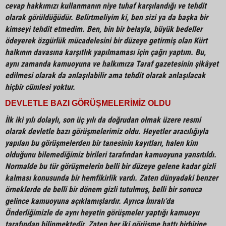
cevap hakkımızı kullanmanın niye tuhaf karşılandığı ve tehdit
olarak görüldüğüdür. Belirtmeliyim ki, ben sizi ya da başka bir
kimseyi tehdit etmedim. Ben, bin bir belayla, büyük bedeller
ödeyerek özgürlük mücadelesini bir düzeye getirmiş olan Kürt
halkının davasına karşıtlık yapılmaması için çağrı yaptım. Bu,
aynı zamanda kamuoyuna ve halkımıza Taraf gazetesinin şikâyet
edilmesi olarak da anlaşılabilir ama tehdit olarak anlaşılacak
hiçbir cümlesi yoktur.
DEVLETLE BAZI GÖRÜŞMELERİMİZ OLDU
İlk iki yılı dolaylı, son üç yılı da doğrudan olmak üzere resmi
olarak devletle bazı görüşmelerimiz oldu. Heyetler aracılığıyla
yapılan bu görüşmelerden bir tanesinin kayıtları, halen kim
olduğunu bilemediğimiz birileri tarafından kamuoyuna yansıtıldı.
Normalde bu tür görüşmelerin belli bir düzeye gelene kadar gizli
kalması konusunda bir hemfikirlik vardı. Zaten dünyadaki benzer
örneklerde de belli bir dönem gizli tutulmuş, belli bir sonuca
gelince kamuoyuna açıklamışlardır. Ayrıca İmralı’da
Önderliğimizle de aynı heyetin görüşmeler yaptığı kamuoyu
tarafından bilinmektedir. Zaten her iki görüşme hattı birbirine