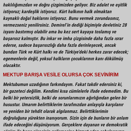
haklılığımızdan ve doğru çizgimizden geliyor. Biz adalet ve eşitlik
istiyoruz; kardeşlik istiyoruz. Kürt halkının halk olmaktan
kaynaklı doğal haklarını istiyoruz. Bunu vermek zorundasınız,
vermezseniz yenilirsiniz. Demirel’in dediği biçimiyle devletiniz 28
isyanı bastırmış olabilir ama bu kez sert kayaya toslamış ve
başarısız kalmıştır. Bu inkar ve imha çizgisinde daha fazla ısrar
ederse, sadece başarısızlığı daha fazla derinleşecek, ancak
bundan Türk ve Kürt halkı ve de Türkiye’deki herkes zarar edecek;
egemenlerin değil, yoksul halkların çocuklarının kanı dökülmüş
olacaktır.
MEKTUP BARIŞA VESİLE OLURSA ÇOK SEVİNİRİM
Mektubumun uzadığının farkındayım. Fakat takdir edersiniz ki,
bir gazeteci değilim. Kendimi kısa cümlelerle ifade edemedim. Bu
belki bir yetersizlik, belki de sorunlarımızın ağırlığından gelen bir
husustur. Umarım belirttiklerim tarafınızdan anlayışla karşılanır
ve yeniden bir tehdit olarak algılanmaz. Belirttiklerimin
doğruluğuna yürekten inanıyorum. Sizin için de bunların bir anlam
ifade edeceğini düşünüyorum. Gerçeklere dayanan ve demokratik