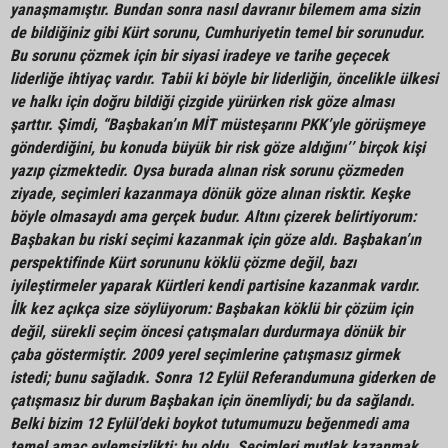
yanaşmamıştır. Bundan sonra nasıl davranır bilemem ama sizin
de bildiğiniz gibi Kürt sorunu, Cumhuriyetin temel bir sorunudur.
Bu sorunu çözmek için bir siyasi iradeye ve tarihe geçecek
liderliğe ihtiyaç vardır. Tabii ki böyle bir liderliğin, öncelikle ülkesi
ve halkı için doğru bildiği çizgide yürürken risk göze alması
şarttır. Şimdi, “Başbakan’ın MİT müsteşarını PKK’yle görüşmeye
gönderdiğini, bu konuda büyük bir risk göze aldığını’’ birçok kişi
yazıp çizmektedir. Oysa burada alınan risk sorunu çözmeden
ziyade, seçimleri kazanmaya dönük göze alınan risktir. Keşke
böyle olmasaydı ama gerçek budur. Altını çizerek belirtiyorum:
Başbakan bu riski seçimi kazanmak için göze aldı. Başbakan’ın
perspektifinde Kürt sorununu köklü çözme değil, bazı
iyileştirmeler yaparak Kürtleri kendi partisine kazanmak vardır.
İlk kez açıkça size söylüyorum: Başbakan köklü bir çözüm için
değil, sürekli seçim öncesi çatışmaları durdurmaya dönük bir
çaba göstermiştir. 2009 yerel seçimlerine çatışmasız girmek
istedi; bunu sağladık. Sonra 12 Eylül Referandumuna giderken de
çatışmasız bir durum Başbakan için önemliydi; bu da sağlandı.
Belki bizim 12 Eylül’deki boykot tutumumuzu beğenmedi ama
temel amaç eylemsizlikti; bu oldu. Seçimleri mutlak kazanmak