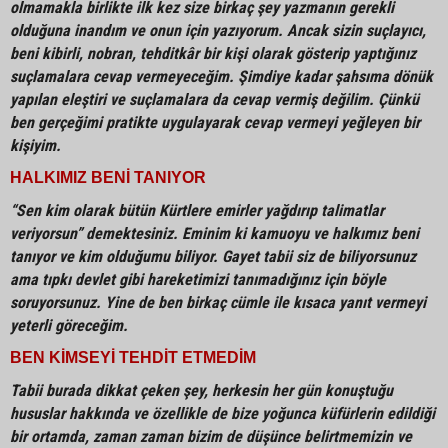
olmamakla birlikte ilk kez size birkaç şey yazmanın gerekli
olduğuna inandım ve onun için yazıyorum. Ancak sizin suçlayıcı,
beni kibirli, nobran, tehditkâr bir kişi olarak gösterip yaptığınız
suçlamalara cevap vermeyeceğim. Şimdiye kadar şahsıma dönük
yapılan eleştiri ve suçlamalara da cevap vermiş değilim. Çünkü
ben gerçeğimi pratikte uygulayarak cevap vermeyi yeğleyen bir
kişiyim.
HALKIMIZ BENİ TANIYOR
“Sen kim olarak bütün Kürtlere emirler yağdırıp talimatlar
veriyorsun” demektesiniz. Eminim ki kamuoyu ve halkımız beni
tanıyor ve kim olduğumu biliyor. Gayet tabii siz de biliyorsunuz
ama tıpkı devlet gibi hareketimizi tanımadığınız için böyle
soruyorsunuz. Yine de ben birkaç cümle ile kısaca yanıt vermeyi
yeterli göreceğim.
BEN KİMSEYİ TEHDİT ETMEDİM
Tabii burada dikkat çeken şey, herkesin her gün konuştuğu
hususlar hakkında ve özellikle de bize yoğunca küfürlerin edildiği
bir ortamda, zaman zaman bizim de düşünce belirtmemizin ve