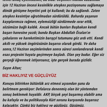
için 12 Haziran öncesi kesinlikle ateşkes pozisyonunu sağlamaya
dönük görüşme heyetini çok iyi kullandı; bu da sağlandı. Zaten
ateşkes kesintiye uğratılmadan sürdürüldü. Baharda yaşanan
kayıplarımıza rağmen, eylemsizliği sürdürmede ısrar ettik,
sözümüze bağlı kaldık. Ancak bütün bunları Başbakan kendi
başarı hanesine yazdı; bunda Başkan Abdullah Öcalan’ın
çabalarını ve hareketimizin barışçıl tutumunu göz ardı etti. Kendi
akıllı ve yüksek öngörüsünün başarısı olarak gördü. Ve daha
sonra,12 Haziran seçimlerinden sonra süreci sonlandırarak kendi
esas projesini hayata geçirmeye başladı. Olan şey budur. Eğer siz
gerçeği öğrenmek istiyorsanız, işte gerçek burada gizlidir.
Sayın Altan;
BİZ HAKLIYIZ VE GÜÇLÜYÜZ
Konuyu bitirirken bütünlük arz etmesi açısından şunu da
belirtmem gerekiyor: Defalarca denenmiş olan bir yöntemden
sonuç beklemek hayaldir. AKP, birçok şeyi başarmış olabilir ama
bu kafayla ve bu politikasıyla Kürt sorunu karşısında başarısız
kalacaktır. Çünkü biz haklıyız ve güçlüyüz. Gücümüz,