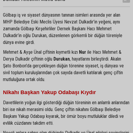
Gölbaşı iş ve siyaset dünyasının tanınan isimleri arasında yer alan
MHP Belediye Eski Meclis Üyesi Nevzat Dulkadir’in yeğeni, aynı
zamanda Gölbaşı Kırşehirliler Dernek Başkanı Hacı Mehmet
Dulkadir’in oğlu Durukan, düzenlenen görkemli bir düğün töreniyle
dünya evine girdi.
Mehmet & Ayşe Ünal çiftinin kıymetli kızı
Nur
ile Hacı Mehmet &
Derya Dulkadir çiftinin oğlu
Durukan
, hayatlarını birleştirdi. Akalın
Şato Bonbon'da gerçekleşen düğün törenine siyaset, iş dünyası ve
sivil toplum kuruluşlarından çok sayıda davetli katılarak genç çiftin
mutluluğuna ortak oldu.
Nikahı Başkan Yakup Odabaşı Kıydır
Davetlilerin yoğun ilgi gösterdiği düğün töreninin en anlamlı anlarından
biri ise nikah merasimi oldu. Genç çiftin nikahını Gölbaşı Belediye
Başkanı Yakup Odabaşı kıyarak, bir ömür boyu mutluluklar diledi ve
evlilik cüzdanını takdim etti.
Neşeli anlara sahne olan düğünde Dulkadir ve Ünal aileleri sevinçlerini