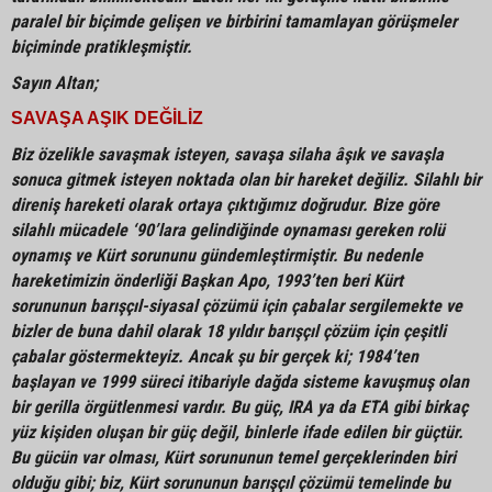
paralel bir biçimde gelişen ve birbirini tamamlayan görüşmeler
biçiminde pratikleşmiştir.
Sayın Altan;
SAVAŞA AŞIK DEĞİLİZ
Biz özelikle savaşmak isteyen, savaşa silaha âşık ve savaşla
sonuca gitmek isteyen noktada olan bir hareket değiliz. Silahlı bir
direniş hareketi olarak ortaya çıktığımız doğrudur. Bize göre
silahlı mücadele ‘90’lara gelindiğinde oynaması gereken rolü
oynamış ve Kürt sorununu gündemleştirmiştir. Bu nedenle
hareketimizin önderliği Başkan Apo, 1993’ten beri Kürt
sorununun barışçıl-siyasal çözümü için çabalar sergilemekte ve
bizler de buna dahil olarak 18 yıldır barışçıl çözüm için çeşitli
çabalar göstermekteyiz. Ancak şu bir gerçek ki; 1984’ten
başlayan ve 1999 süreci itibariyle dağda sisteme kavuşmuş olan
bir gerilla örgütlenmesi vardır. Bu güç, IRA ya da ETA gibi birkaç
yüz kişiden oluşan bir güç değil, binlerle ifade edilen bir güçtür.
Bu gücün var olması, Kürt sorununun temel gerçeklerinden biri
olduğu gibi; biz, Kürt sorununun barışçıl çözümü temelinde bu