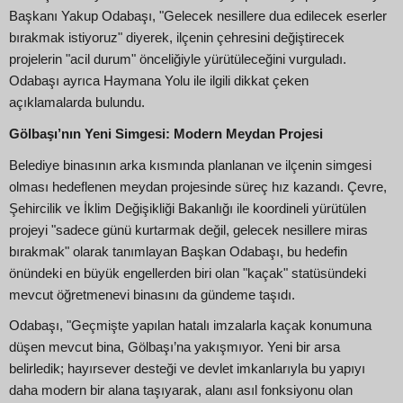
Başkanı Yakup Odabaşı, "Gelecek nesillere dua edilecek eserler
bırakmak istiyoruz" diyerek, ilçenin çehresini değiştirecek
projelerin "acil durum" önceliğiyle yürütüleceğini vurguladı.
Odabaşı ayrıca Haymana Yolu ile ilgili dikkat çeken
açıklamalarda bulundu.
Gölbaşı’nın Yeni Simgesi: Modern Meydan Projesi
Belediye binasının arka kısmında planlanan ve ilçenin simgesi
olması hedeflenen meydan projesinde süreç hız kazandı. Çevre,
Şehircilik ve İklim Değişikliği Bakanlığı ile koordineli yürütülen
projeyi "sadece günü kurtarmak değil, gelecek nesillere miras
bırakmak" olarak tanımlayan Başkan Odabaşı, bu hedefin
önündeki en büyük engellerden biri olan "kaçak" statüsündeki
mevcut öğretmenevi binasını da gündeme taşıdı.
Odabaşı, "Geçmişte yapılan hatalı imzalarla kaçak konumuna
düşen mevcut bina, Gölbaşı’na yakışmıyor. Yeni bir arsa
belirledik; hayırsever desteği ve devlet imkanlarıyla bu yapıyı
daha modern bir alana taşıyarak, alanı asıl fonksiyonu olan