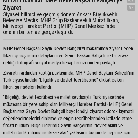
Murat Ilıkan’dan MHP Genel Başkanı Bahçeli'ye
Ziyaret
A-
Siyaset bilimci ve geçmiş dönem Ankara Büyükşehir
Belediye Meclisi MHP Grup Başkanvekili Murat Ilıkan,
Milliyetçi Hareket Partisi (MHP) Genel Merkezi’nde
önemli bir temas gerçekleştirdi.
MHP Genel Başkanı Sayın Devlet Bahçeli’yi makamında ziyaret eden
Ilıkan, görüşmenin detaylarını ve Genel Başkan Bahçeli ile bir araya
geldiği fotoğrafı sosyal medya hesapları üzerinden paylaştı.
Ziyaretin ardından yaptığı paylaşımda, MHP Genel Başkanı Bahçeli’nin
Türk siyasetindeki "bilgelik ve devlet tecrübesine" dikkat çeken
Ilıkan, şu ifadeleri kullandı:
"Bilgeliği, devlet tecrübesi ve millet sevdasıyla Türk siyasetinde
müstesna bir yere sahip olan Milliyetçi Hareket Partisi (MHP) Genel
Başkanımız Sayın Devlet Bahçeli beyefendiyi ziyaret ederek kıymetli
değerlendirmelerini dinleme ve engin tecrübelerinden istifade etme
fırsatı buldum. Bilge Liderimiz Sayın Bahçeli’nin 'devlet aklını ve
milletin birlik ruhunu merkeze alan' yaklaşımı, bugün de hepimiz için