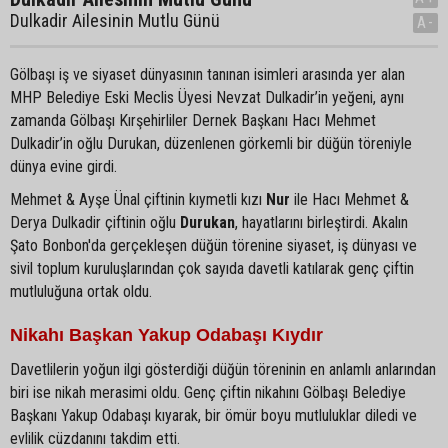
Dulkadir Ailesinin Mutlu Günü
A-
Gölbaşı iş ve siyaset dünyasının tanınan isimleri arasında yer alan
MHP Belediye Eski Meclis Üyesi Nevzat Dulkadir’in yeğeni, aynı
zamanda Gölbaşı Kırşehirliler Dernek Başkanı Hacı Mehmet
Dulkadir’in oğlu Durukan, düzenlenen görkemli bir düğün töreniyle
dünya evine girdi.
Mehmet & Ayşe Ünal çiftinin kıymetli kızı
Nur
ile Hacı Mehmet &
Derya Dulkadir çiftinin oğlu
Durukan
, hayatlarını birleştirdi. Akalın
Şato Bonbon'da gerçekleşen düğün törenine siyaset, iş dünyası ve
sivil toplum kuruluşlarından çok sayıda davetli katılarak genç çiftin
mutluluğuna ortak oldu.
Nikahı Başkan Yakup Odabaşı Kıydır
Davetlilerin yoğun ilgi gösterdiği düğün töreninin en anlamlı anlarından
biri ise nikah merasimi oldu. Genç çiftin nikahını Gölbaşı Belediye
Başkanı Yakup Odabaşı kıyarak, bir ömür boyu mutluluklar diledi ve
evlilik cüzdanını takdim etti.