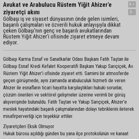
Avukat ve Arabulucu Rüstem Yiğit Ahizer'e
A+
ziyaretçi akını
A-
Gölbaşı iş ve siyaset dünyasının önde gelen isimleri,
başarılı çalışmaları ve özverili hukuk anlayışıyla dikkat
çeken Gölbaşı'nın genç ve başarılı avukatlarından
Rüstem Yiğit Ahizer’i ofisinde ziyaret etmeye devam
ediyor.
Gölbaşı Karma Esnaf ve Sanatkarlar Odası Başkanı Fatih Taştan ile
Gölbaşı Esnaf Kredi Kefalet Kooperatifi Başkanı Yakup Sarıçiçek, Av.
Rüstem Yiğit Ahizer’i ofisinde ziyaret etti. Samimi bir atmosferde
geçen görüşmede, aynı zamanda arabuluculuk hizmeti de veren
Ahizer ile esnafların ticari hayatta karşılaştıkları hukuki sorunlar,
çözüm önerileri ve sektörel gelişmeler üzerine verimli bir görüş
alışverişinde bulunuldu. Fatih Taştan ve Yakup Sarıçiçek, Ahizer’e
meslek hayatındaki başarılı çalışmalarından dolayı tebriklerini ileterek
misafirperverliği için teşekkür ettiler.
Ziyaretçileri Eksik Olmuyor
Hukuk bürosu açıldığı günden bu yana ilçe protokolünün ve kanaat