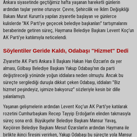
Ankara siyasetinde geçtiğimiz hafta yaşanan hareketli günlerin
ardından taşlar yerine oturuyor. Çevre, Şehircilik ve İklim Değişikliği
Bakanı Murat Kurum’a yapılan ziyaretle başlayan ve günlerce
kulislerde "AK Parti’ye geçecek belediye başkanları" tartışmalarını
beraberinde getiren süreç, Haymana Belediye Başkanı Levent Koç’un
AK Parti’ye katılımıyla neticelendi.
Söylentiler Geride Kaldı, Odabaşı "Hizmet" Dedi
Ziyarette AK Parti Ankara İl Başkanı Hakan Han Özcan’ın da yer
alması, Gölbaşı Belediye Başkanı Yakup Odabaşı’nın da parti
değiştireceği yönünde yoğun iddialara neden olmuştu. Ancak bu
süreçte sergilediği duruşla dikkat çeken Odabaşı, iddiaları "Biz
hizmet peşindeyiz, işimize bakıyoruz" sözleriyle kesin bir dille
yalanlamıştı.
Yaşanan gelişmelerin ardından Levent Koç’un AK Parti’ye katılarak
rozetini Cumhurbaşkanı Recep Tayyip Erdoğan’ın elinden takmasıyla
süreç sona erdi. Büyükşehir Belediye Başkanı Mansur Yavaş,
Keçiören Belediye Başkanı Mesut Özarslan’ın ardından Haymana ile
birlikte ikinci firesini verirken, Yakup Odabaşı bu süreçte yola Mansur