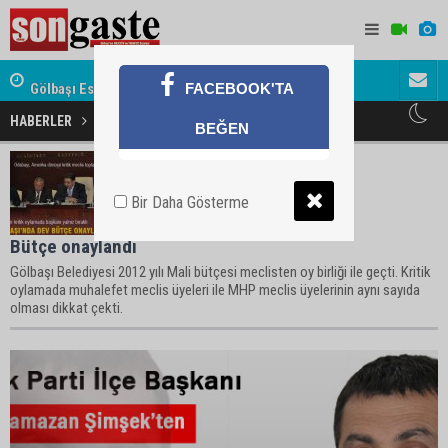
Gölbaşı Esnafının Sesi Ankara Kalkınma Ajansı'nda
Avukat ve 
FACEBOOK'TA
akını
HABERLER
Akp Haberleri
BEĞEN
Bir Daha Gösterme
Bütçe onaylandı
Gölbaşı Belediyesi 2012 yılı Mali bütçesi meclisten oy birliği ile geçti. Kritik
oylamada muhalefet meclis üyeleri ile MHP meclis üyelerinin aynı sayıda
olması dikkat çekti.