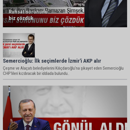
Ruhsat sorununu
biz çözdük
Semercioğlu: İlk seçimlerde İzmir'i AKP alır
Çeşme ve Alaçatı belediyelerini Kılıçdaroğlu'na şikayet eden Semercioğlu
CHP'lileri kızdıracak bir iddiada bulundu..