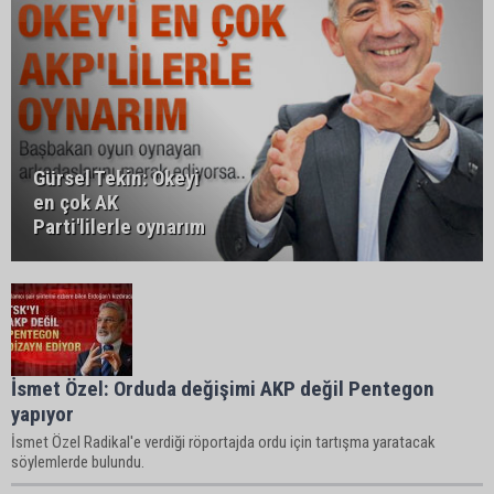
Gürsel Tekin: Okeyi
en çok AK
Parti'lilerle oynarım
İsmet Özel: Orduda değişimi AKP değil Pentegon
yapıyor
İsmet Özel Radikal'e verdiği röportajda ordu için tartışma yaratacak
söylemlerde bulundu.