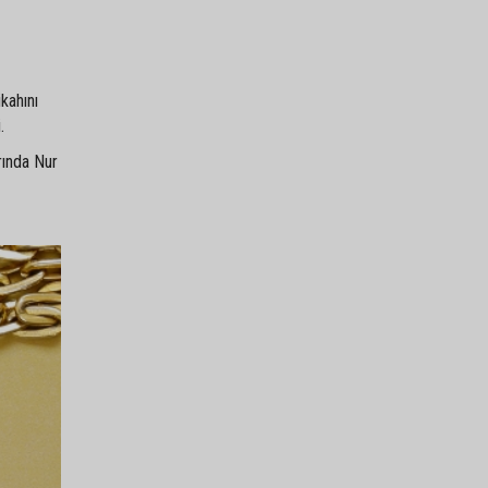
kahını
.
rında Nur