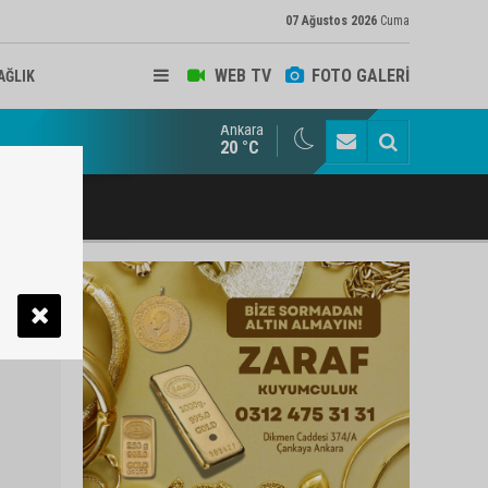
07 Ağustos 2026
Cuma
WEB TV
FOTO GALERİ
AĞLIK
Ankara
ukat ve Arabulucu Rüstem Yiğit Ahizer'e ziyaretçi akını
20 °C