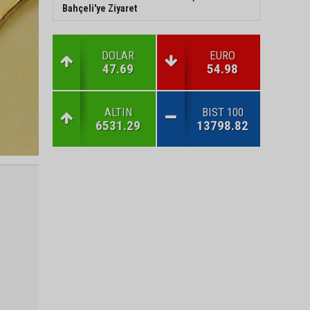
Bahçeli'ye Ziyaret
DOLAR
EURO
47.69
54.98
ALTIN
BIST 100
6531.29
13798.82