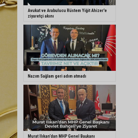
Avukat ve Arabulucu Rüstem Yiğit Ahizer'e
ziyaretçi akını
Nazım Sağlam geri adım atmadı
Murat Ilıkan’dan MHP Genel Başkanı