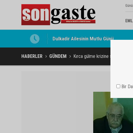
Günü
EML
Gölbaşı Esnafının Sesi Ankara Kalkınma
HABERLER
GÜNDEM
Kırca gülme krizine soktu
Bir D