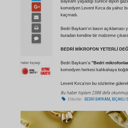
Baykam yaşadığı sürece ilişkin gaze
komedyen Levent Kırca da yalnız bır
kaçmadı.
Bedri Baykam'ın basın açıklaması y
buradan kendine bir malzeme çıkarara
BEDRİ MİKROFON YETERLİ DEĞİ
Bedri Baykam'a
"Bedri mikrofonlar
Haber Kaynağı
komedyen herkesi kahkahaya boğd
Levent Kırca'nın bu sözlerine güle
Bu haber toplam 2388 defa okunmuş
,
Etiketler :
BEDRİ BAYKAM
BIÇAKLI 