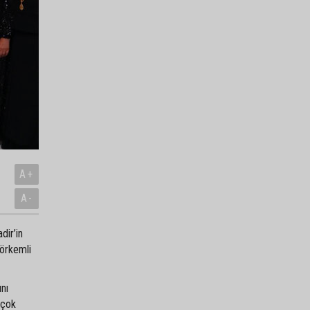
A+
A-
dir’in
görkemli
ını
 çok