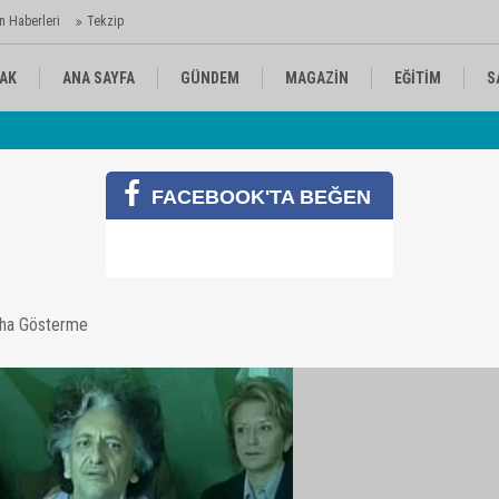
n Haberleri
Tekzip
AK
ANA SAYFA
GÜNDEM
MAGAZİN
EĞİTİM
S
 Ajansı'nda
Av
KÜLTÜR-SANAT
SPOR
RÖPORTAJ
FACEBOOK'TA BEĞEN
aha Gösterme