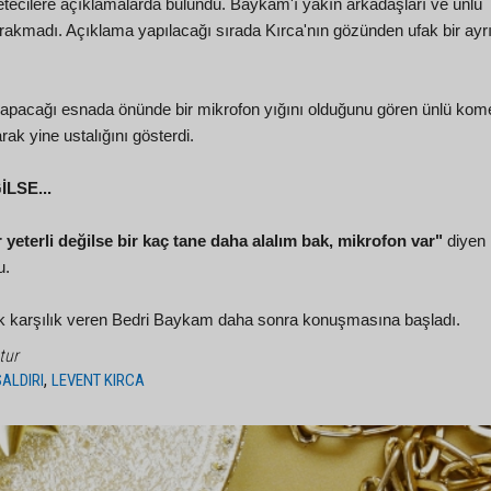
tecilere açıklamalarda bulundu. Baykam'ı yakın arkadaşları ve ünlü
akmadı. Açıklama yapılacağı sırada Kırca'nın gözünden ufak bir ayrı
apacağı esnada önünde bir mikrofon yığını olduğunu gören ünlü ko
k yine ustalığını gösterdi.
LSE...
 yeterli değilse bir kaç tane daha alalım bak, mikrofon var"
diyen 
u.
rek karşılık veren Bedri Baykam daha sonra konuşmasına başladı.
tur
,
SALDIRI
LEVENT KIRCA