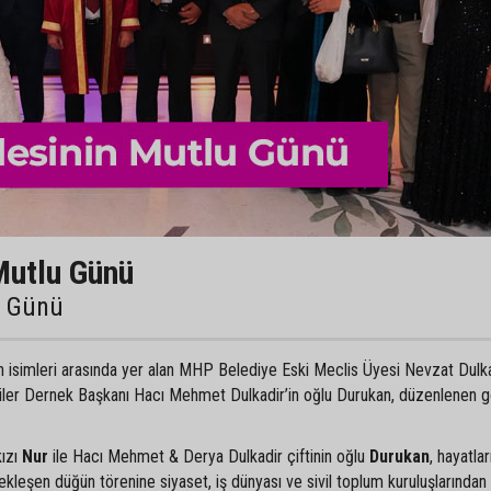
Mutlu Günü
u Günü
an isimleri arasında yer alan MHP Belediye Eski Meclis Üyesi Nevzat Dulka
liler Dernek Başkanı Hacı Mehmet Dulkadir’in oğlu Durukan, düzenlenen 
kızı
Nur
ile Hacı Mehmet & Derya Dulkadir çiftinin oğlu
Durukan
, hayatlar
ekleşen düğün törenine siyaset, iş dünyası ve sivil toplum kuruluşlarından