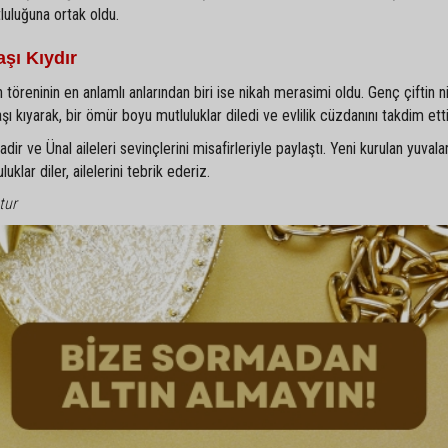
tluluğuna ortak oldu.
şı Kıydır
 töreninin en anlamlı anlarından biri ise nikah merasimi oldu. Genç çiftin ni
kıyarak, bir ömür boyu mutluluklar diledi ve evlilik cüzdanını takdim etti
r ve Ünal aileleri sevinçlerini misafirleriyle paylaştı. Yeni kurulan yuvala
klar diler, ailelerini tebrik ederiz.
tur