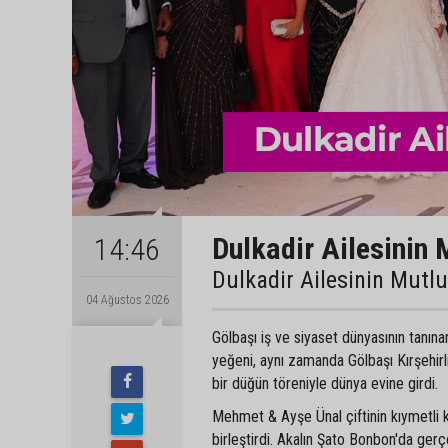
Dulkadir Ailesinin 
14:46
Dulkadir Ailesinin Mutl
04 Ağustos 2026
Gölbaşı iş ve siyaset dünyasının tanın
yeğeni, aynı zamanda Gölbaşı Kırşehir
bir düğün töreniyle dünya evine girdi.
Mehmet & Ayşe Ünal çiftinin kıymetli 
birleştirdi. Akalın Şato Bonbon'da gerç