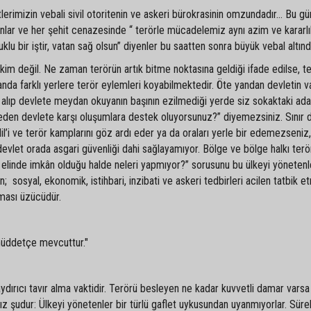
lerimizin vebali sivil otoritenin ve askeri bürokrasinin omzundadır… Bu g
ar ve her şehit cenazesinde “ terörle mücadelemiz aynı azim ve kararlıl
lu bir iştir, vatan sağ olsun” diyenler bu saatten sonra büyük vebal altında
kim değil. Ne zaman terörün artık bitme noktasına geldiği ifade edilse, t
 anda farklı yerlere terör eylemleri koyabilmektedir. Öte yandan devletin va
h alıp devlete meydan okuyanın başının ezilmediği yerde siz sokaktaki ad
en devlete karşı oluşumlara destek oluyorsunuz?” diyemezsiniz. Sınır d
il’i ve terör kamplarını göz ardı eder ya da oraları yerle bir edemezseniz,
 devlet orada asgari güvenliği dahi sağlayamıyor. Bölge ve bölge halkı ter
t elinde imkân olduğu halde neleri yapmıyor?” sorusunu bu ülkeyi yöneten
an; sosyal, ekonomik, istihbari, inzibati ve askeri tedbirleri acilen tatbik 
nması üzücüdür.
müddetçe mevcuttur."
caydırıcı tavır alma vaktidir. Terörü besleyen ne kadar kuvvetli damar varsa
mız şudur: Ülkeyi yönetenler bir türlü gaflet uykusundan uyanmıyorlar. Sürek