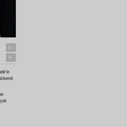
A+
A-
dir’in
görkemli
ını
 çok