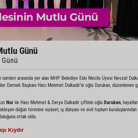
Mutlu Günü
u Günü
an isimleri arasında yer alan MHP Belediye Eski Meclis Üyesi Nevzat Dulka
liler Dernek Başkanı Hacı Mehmet Dulkadir’in oğlu Durukan, düzenlenen 
kızı
Nur
ile Hacı Mehmet & Derya Dulkadir çiftinin oğlu
Durukan
, hayatlar
ekleşen düğün törenine siyaset, iş dünyası ve sivil toplum kuruluşlarından
tluluğuna ortak oldu.
şı Kıydır