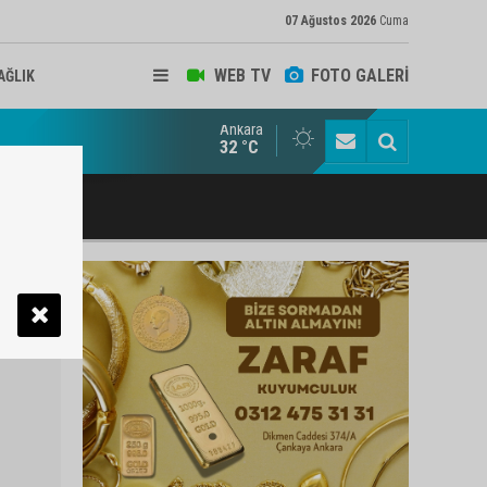
07 Ağustos 2026
Cuma
WEB TV
FOTO GALERİ
AĞLIK
Ankara
ukat ve Arabulucu Rüstem Yiğit Ahizer'e ziyaretçi akını
32 °C