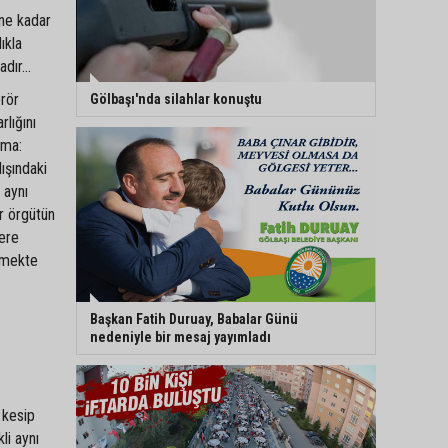
üne kadar
ıkla
dır...
erör
Gölbaşı'nda silahlar konuştu
rlığını
ama:
ışındaki
 aynı
ör örgütün
lere
etmekte
Başkan Fatih Duruay, Babalar Günü
nedeniyle bir mesaj yayımladı
 kesip
li aynı