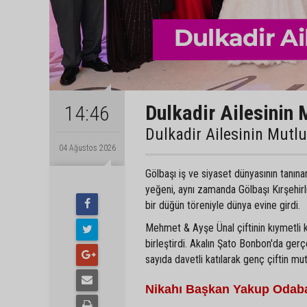
Dulkadir Ailesinin 
14:46
Dulkadir Ailesinin Mutl
04 Ağustos 2026
Gölbaşı iş ve siyaset dünyasının tanın
yeğeni, aynı zamanda Gölbaşı Kırşehir
bir düğün töreniyle dünya evine girdi.
Mehmet & Ayşe Ünal çiftinin kıymetli 
birleştirdi. Akalın Şato Bonbon'da gerç
sayıda davetli katılarak genç çiftin mu
Nikahı Başkan Yakup Odaba