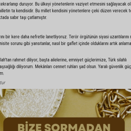
ri tekrarlanıp duruyor. Bu ülkeyi yönetenlerin vaziyet etmesini sağlayacak ol
lletin ta kendisidir. Bu millet kendisini yönetenlere çeki düzen verecek 
tada sabır taşı çatlamıştır.
ını bir kere daha nefretle lanetliyoruz. Terör örgütünün siyasi uzantıların
site sorunu gibi yansıtanlar, nasıl bir gaflet içinde olduklarını artık anlama
ah'tan rahmet diliyor; başta ailelerine, emniyet güçlerimize, Türk silahlı
şsağlığı diliyorum. Mekânları cennet ruhları şad olsun. Yaralı güvenlik gü
um.
tur