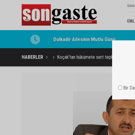
Günü
EML
Gölbaşı Esnafının Sesi Ankara Kalkınma
HABERLER
Koçak'tan hükümete sert tepki
Bir D