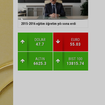
2015-2016 eğitim öğretim yılı sona erdi
DOLAR
EURO
47.7
55.03
ALTIN
BIST 100
6625.3
13815.74