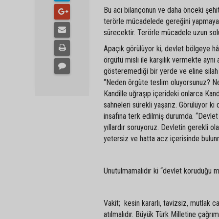
Bu acı bilançonun ve daha önceki şehit
terörle mücadelede gereğini yapmayanl
sürecektir. Terörle mücadele uzun soluk
Apaçık görülüyor ki, devlet bölgeye hâ
örgütü misli ile karşılık vermekte aynı
gösteremediği bir yerde ve eline sila
“Neden örgüte teslim oluyorsunuz? Ned
Kandille uğraşıp içerideki onlarca Kand
sahneleri sürekli yaşarız. Görülüyor ki
insafına terk edilmiş durumda. “Devle
yıllardır soruyoruz. Devletin gerekli ol
yetersiz ve hatta acz içerisinde bulu
Unutulmamalıdır ki “devlet koruduğu 
Vakit; kesin kararlı, tavizsiz, mutlak 
atılmalıdır. Büyük Türk Milletine çağrı