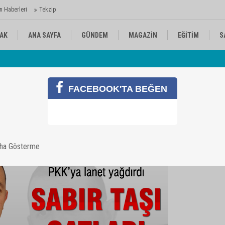
n Haberleri
Tekzip
AK
ANA SAYFA
GÜNDEM
MAGAZİN
EĞİTİM
S
 Ajansı'nda
Av
KÜLTÜR-SANAT
SPOR
RÖPORTAJ
FACEBOOK'TA BEĞEN
aha Gösterme