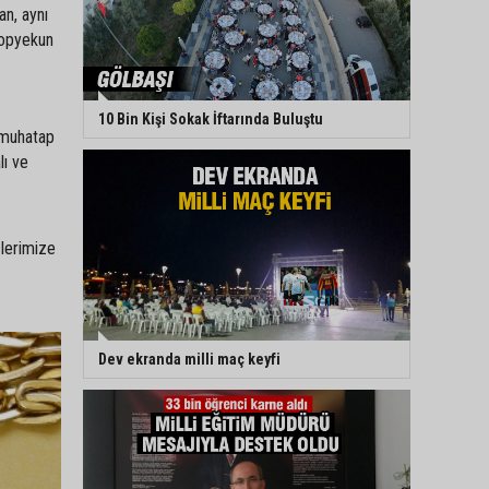
an, aynı
topyekun
10 Bin Kişi Sokak İftarında Buluştu
ı muhatap
lı ve
çlerimize
Dev ekranda milli maç keyfi