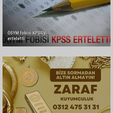
ÖSYM fobisi KPSS'yi
erteletti