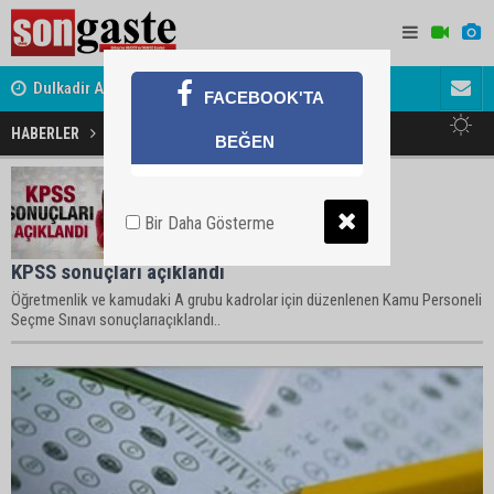
Dulkadir Ailesinin Mutlu Günü
Gölbaşı Es
FACEBOOK'TA
HABERLER
Kpss Haberleri
BEĞEN
Bir Daha Gösterme
KPSS sonuçları açıklandı
Öğretmenlik ve kamudaki A grubu kadrolar için düzenlenen Kamu Personeli
Seçme Sınavı sonuçlarıaçıklandı..