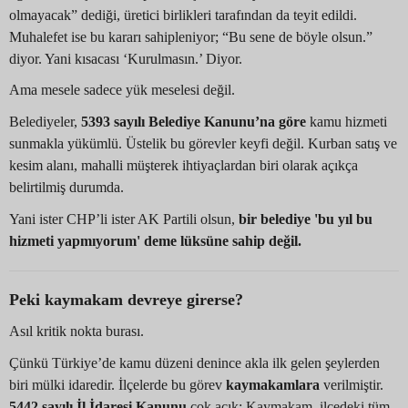
olmayacak” dediği, üretici birlikleri tarafından da teyit edildi.
Muhalefet ise bu kararı sahipleniyor; “Bu sene de böyle olsun.”
diyor. Yani kısacası ‘Kurulmasın.’ Diyor.
Ama mesele sadece yük meselesi değil.
Belediyeler,
5393 sayılı Belediye Kanunu’na göre
kamu hizmeti
sunmakla yükümlü. Üstelik bu görevler keyfi değil. Kurban satış ve
kesim alanı, mahalli müşterek ihtiyaçlardan biri olarak açıkça
belirtilmiş durumda.
Yani ister CHP’li ister AK Partili olsun,
bir belediye 'bu yıl bu
hizmeti yapmıyorum' deme lüksüne sahip değil.
Peki kaymakam devreye girerse?
Asıl kritik nokta burası.
Çünkü Türkiye’de kamu düzeni denince akla ilk gelen şeylerden
biri mülki idaredir. İlçelerde bu görev
kaymakamlara
verilmiştir.
5442 sayılı İl İdaresi Kanunu
çok açık: Kaymakam, ilçedeki tüm