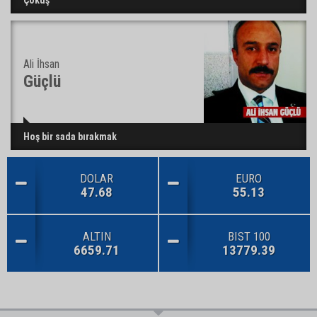
Ali İhsan
Güçlü
Hoş bir sada bırakmak
DOLAR
EURO
47.68
55.13
ALTIN
BIST 100
6659.71
13779.39