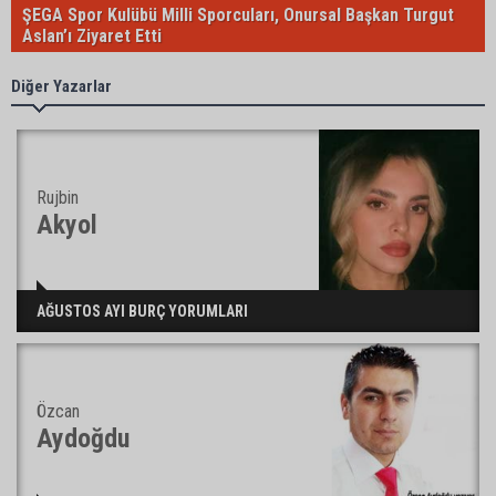
ŞEGA Spor Kulübü Milli Sporcuları, Onursal Başkan Turgut
Aslan’ı Ziyaret Etti
Diğer Yazarlar
Rujbin
Akyol
AĞUSTOS AYI BURÇ YORUMLARI
Özcan
Aydoğdu