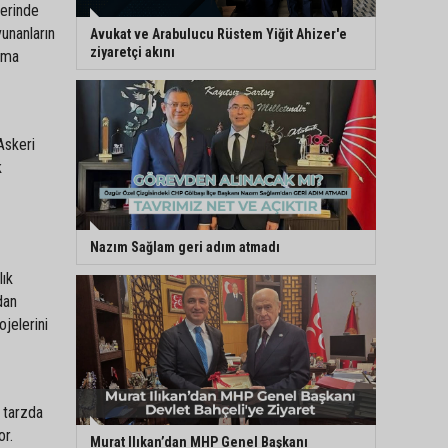
zerinde
unanların
Avukat ve Arabulucu Rüstem Yiğit Ahizer'e
ziyaretçi akını
ışma
Askeri
k
Nazım Sağlam geri adım atmadı
lık
dan
jelerini
r tarzda
or.
Murat Ilıkan’dan MHP Genel Başkanı