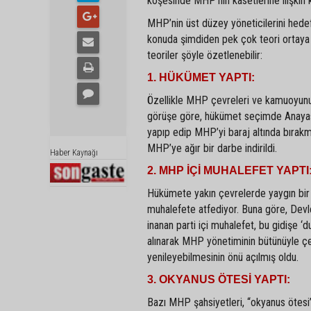
köşesinde MHP'nin kasetlerine ilişkin k
MHP’nin üst düzey yöneticilerini hedef
konuda şimdiden pek çok teori ortaya a
teoriler şöyle özetlenebilir:
1. HÜKÜMET YAPTI:
Özellikle MHP çevreleri ve kamuoyunun
görüşe göre, hükümet seçimde Anayasa’
yapıp edip MHP’yi baraj altında bırakma
MHP’ye ağır bir darbe indirildi.
Haber Kaynağı
2. MHP İÇİ MUHALEFET YAPTI
Hükümete yakın çevrelerde yaygın bir 
muhalefete atfediyor. Buna göre, Devle
inanan parti içi muhalefet, bu gidişe ‘d
alınarak MHP yönetiminin bütünüyle çeki
yenileyebilmesinin önü açılmış oldu.
3. OKYANUS ÖTESİ YAPTI:
Bazı MHP şahsiyetleri, “okyanus ötesi”