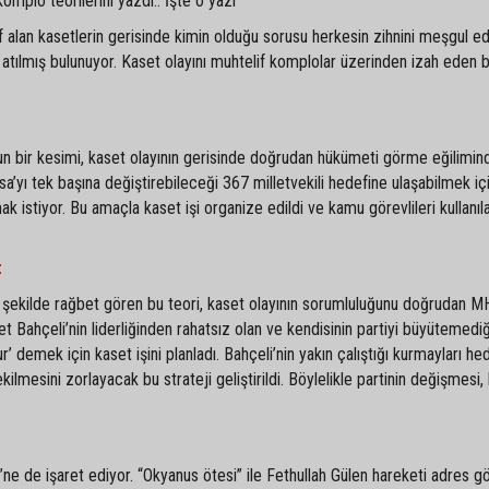
omplo teorilerini yazdı.. İşte o yazı
 alan kasetlerin gerisinde kimin olduğu sorusu herkesin zihnini meşgul ed
tılmış bulunuyor. Kaset olayını muhtelif komplolar üzerinden izah eden b
 bir kesimi, kaset olayının gerisinde doğrudan hükümeti görme eğilimin
yı tek başına değiştirebileceği 367 milletvekili hedefine ulaşabilmek iç
k istiyor. Bu amaçla kaset işi organize edildi ve kamu görevlileri kullanıl
:
şekilde rağbet gören bu teori, kaset olayının sorumluluğunu doğrudan M
t Bahçeli’nin liderliğinden rahatsız olan ve kendisinin partiyi büyütemedi
ur’ demek için kaset işini planladı. Bahçeli’nin yakın çalıştığı kurmayları he
lmesini zorlayacak bu strateji geliştirildi. Böylelikle partinin değişmesi, 
ne de işaret ediyor. “Okyanus ötesi” ile Fethullah Gülen hareketi adres g