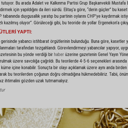
tutuyor. Bu arada Adalet ve Kalkınma Partisi Grup Başkanvekili Mustafa E
mek için yapıldığını da ileri sürdü. Elitaş’a göre, “derin güçler” bu kaset 
banında duygusallık yaratıp bu partinin oylarını CHP’ye kaydırmak istiyo
ızlı kazılmış oluyor”. Görüleceği gibi, bu teoride de yollar Ergenekon’a çıkıy
ÜTLERİ YAPTI:
in gerisinde yabancı istihbarat örgütlerinin bulunduğu. Buna göre, kasetler 
pılanmaları tarafından tezgahlandı. Görevlendirmeyi yabancılar yapıyor, uy
azetesinin bu yönde verdiği bir
haber
üzerine gazetenin Genel Yayın Yön
urulmak üzere savcılığa çağrıldı. Bu teorilerde 4-5-6 seçenekleri arasında
nı küme içine konabilir. Sonuçta bir olayı açıklamak üzere aynı anda birden
arak bu teorilerden çoğunun doğru olmadığına hükmedebiliriz. Tabii, ön
mız ihtimalini gözden uzak tutmamalıyız.
tur