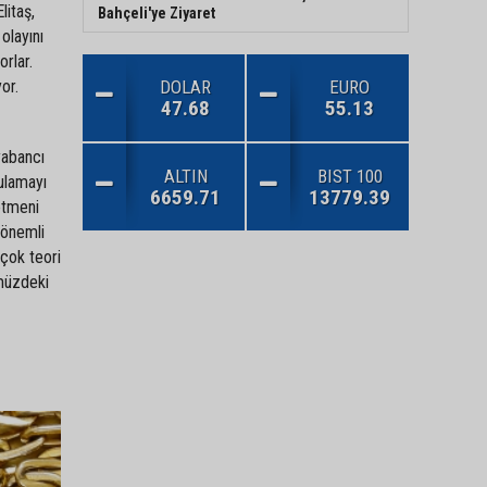
litaş,
Bahçeli'ye Ziyaret
olayını
rlar.
DOLAR
EURO
or.
47.68
55.13
yabancı
ALTIN
BIST 100
gulamayı
6659.71
13779.39
etmeni
 önemli
 çok teori
ümüzdeki