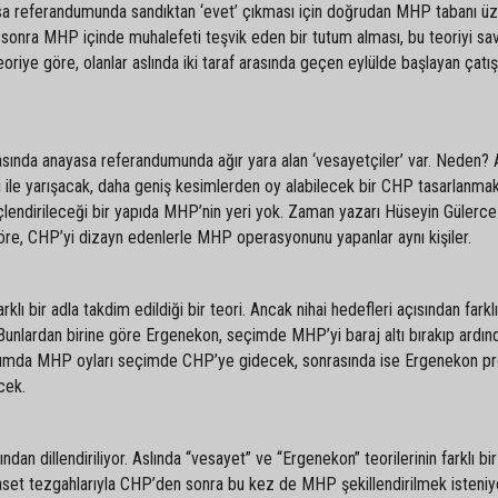
asa referandumunda sandıktan ‘evet’ çıkması için doğrudan MHP tabanı ü
sonra MHP içinde muhalefeti teşvik eden bir tutum alması, bu teoriyi sav
eoriye göre, olanlar aslında iki taraf arasında geçen eylülde başlayan çat
kasında anayasa referandumunda ağır yara alan ‘vesayetçiler’ var. Neden? 
i ile yarışacak, daha geniş kesimlerden oy alabilecek bir CHP tasarlanma
lendirileceği bir yapıda MHP’nin yeri yok. Zaman yazarı Hüseyin Gülerce
göre, CHP’yi dizayn edenlerle MHP operasyonunu yapanlar aynı kişiler.
ı bir adla takdim edildiği bir teori. Ancak nihai hedefleri açısından farklı
 Bunlardan birine göre Ergenekon, seçimde MHP’yi baraj altı bırakıp ardın
urumda MHP oyları seçimde CHP’ye gidecek, sonrasında ise Ergenekon pro
cek.
n dillendiriliyor. Aslında “vesayet” ve “Ergenekon” teorilerinin farklı bi
 kaset tezgahlarıyla CHP’den sonra bu kez de MHP şekillendirilmek isteniy