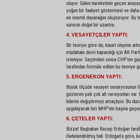
oluyor. Gülen hareketinin geçen anay
yoğun bir faaliyet göstermesi ve daha 
en önemli dayanağını oluşturuyor. Bu t
sürecin doğal bir uzantısı.
4. VESAYETÇİLER YAPTI:
Bir teoriye göre de, kaset olayının ar
müdahale devri kapandığı için AK Part
isteniyor. Seçimden sonra CHP’nin güç
tarafından formüle edilen bu teoriye 
5. ERGENEKON YAPTI:
Büyük ölçüde vesayet senaryosunun farkl
gösteren pek çok alt versiyonları var.
liderini değiştirmeyi amaçlıyor. Bu d
uygulayacak biri MHP’nin başına geçe
6. ÇETELER YAPTI:
Bizzat Başbakan Recep Erdoğan tarafında
ifadelendirilmiş hali. Erdoğan’a göre,