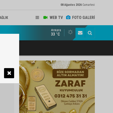
08 Ağustos 2026
Cumartesi
WEB TV
FOTO GALERİ
AĞLIK
Ankara
ukat ve Arabulucu Rüstem Yiğit Ahizer'e ziyaretçi akını
33 °C