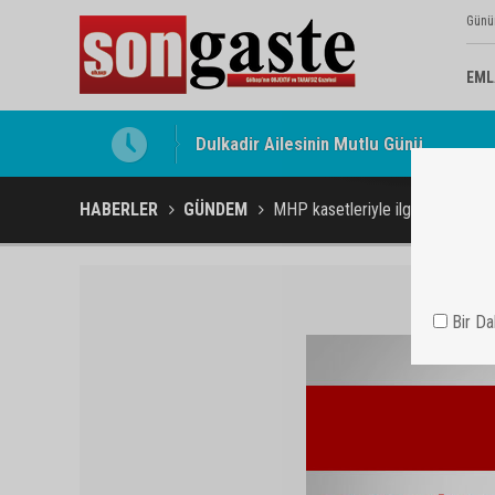
Günü
EML
Gölbaşı Esnafının Sesi Ankara Kalkınma
HABERLER
GÜNDEM
MHP kasetleriyle ilgili 7 komplo 
Bir D