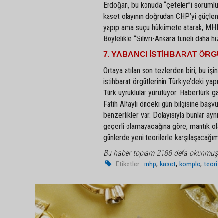
Erdoğan, bu konuda “çeteler”i sorumlu 
kaset olayının doğrudan CHP’yi güçlendir
yapıp ama suçu hükümete atarak, MHP ta
Böylelikle “Silivri-Ankara tüneli daha h
7. YABANCI İSTİHBARAT ÖRG
Ortaya atılan son tezlerden biri, bu iş
istihbarat örgütlerinin Türkiye’deki ya
Türk uyruklular yürütüyor. Habertürk g
Fatih Altaylı önceki gün bilgisine başv
benzerlikler var. Dolayısıyla bunlar ay
geçerli olamayacağına göre, mantık ol
günlerde yeni teorilerle karşılaşacağı
Bu haber toplam 2188 defa okunmuş
,
,
,
Etiketler :
mhp
kaset
komplo
teori