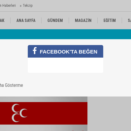
n Haberleri
Tekzip
AK
ANA SAYFA
GÜNDEM
MAGAZİN
EĞİTİM
S
 Ajansı'nda
Av
KÜLTÜR-SANAT
SPOR
RÖPORTAJ
FACEBOOK'TA BEĞEN
teorisi
aha Gösterme