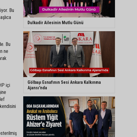
iyor. Bu
aşlıca
Dulkadir Ailesinin Mutlu Günü
de. Bu
in ne
arak
Gölbaşı Esnafının Sesi Ankara Kalkınma
HP içi
Ajansı'nda
ğine
def
kendisini
österilmiş