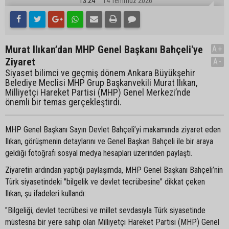
13:24
14 Temmuz 2026
Murat Ilıkan’dan MHP Genel Başkanı Bahçeli'ye
A+
Ziyaret
A-
Siyaset bilimci ve geçmiş dönem Ankara Büyükşehir
Belediye Meclisi MHP Grup Başkanvekili Murat Ilıkan,
Milliyetçi Hareket Partisi (MHP) Genel Merkezi’nde
önemli bir temas gerçekleştirdi.
MHP Genel Başkanı Sayın Devlet Bahçeli’yi makamında ziyaret eden
Ilıkan, görüşmenin detaylarını ve Genel Başkan Bahçeli ile bir araya
geldiği fotoğrafı sosyal medya hesapları üzerinden paylaştı.
Ziyaretin ardından yaptığı paylaşımda, MHP Genel Başkanı Bahçeli’nin
Türk siyasetindeki "bilgelik ve devlet tecrübesine" dikkat çeken
Ilıkan, şu ifadeleri kullandı:
"Bilgeliği, devlet tecrübesi ve millet sevdasıyla Türk siyasetinde
müstesna bir yere sahip olan Milliyetçi Hareket Partisi (MHP) Genel