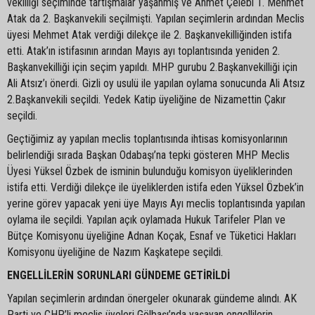
vekilliği seçiminde tartışmalar yaşanmış ve Ahmet Çelebi 1. Mehmet
Atak da 2. Başkanvekili seçilmişti. Yapılan seçimlerin ardından Meclis
üyesi Mehmet Atak verdiği dilekçe ile 2. Başkanvekilliğinden istifa
etti. Atak’ın istifasının arından Mayıs ayı toplantısında yeniden 2.
Başkanvekilliği için seçim yapıldı. MHP gurubu 2.Başkanvekilliği için
Ali Atsız’ı önerdi. Gizli oy usulü ile yapılan oylama sonucunda Ali Atsız
2.Başkanvekili seçildi. Yedek Katip üyeliğine de Nizamettin Çakır
seçildi.
Geçtiğimiz ay yapılan meclis toplantısında ihtisas komisyonlarının
belirlendiği sırada Başkan Odabaşı’na tepki gösteren MHP Meclis
Üyesi Yüksel Özbek de isminin bulunduğu komisyon üyeliklerinden
istifa etti. Verdiği dilekçe ile üyeliklerden istifa eden Yüksel Özbek’in
yerine görev yapacak yeni üye Mayıs Ayı meclis toplantısında yapılan
oylama ile seçildi. Yapılan açık oylamada Hukuk Tarifeler Plan ve
Bütçe Komisyonu üyeliğine Adnan Koçak, Esnaf ve Tüketici Hakları
Komisyonu üyeliğine de Nazım Kaşkatepe seçildi.
ENGELLİLERİN SORUNLARI GÜNDEME GETİRİLDİ
Yapılan seçimlerin ardından önergeler okunarak gündeme alındı. AK
Parti ve CHP’li meclis üyeleri Gölbaşı’nda yaşayan engellilerin