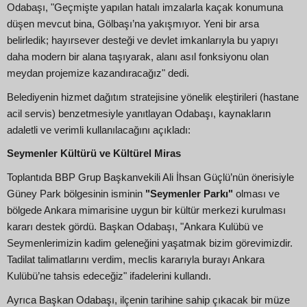
Odabaşı, "Geçmişte yapılan hatalı imzalarla kaçak konumuna
düşen mevcut bina, Gölbaşı’na yakışmıyor. Yeni bir arsa
belirledik; hayırsever desteği ve devlet imkanlarıyla bu yapıyı
daha modern bir alana taşıyarak, alanı asıl fonksiyonu olan
meydan projemize kazandıracağız" dedi.
Belediyenin hizmet dağıtım stratejisine yönelik eleştirileri (hastane
acil servis) benzetmesiyle yanıtlayan Odabaşı, kaynakların
adaletli ve verimli kullanılacağını açıkladı:
Seymenler Kültürü ve Kültürel Miras
Toplantıda BBP Grup Başkanvekili Ali İhsan Güçlü’nün önerisiyle
Güney Park bölgesinin isminin
"Seymenler Parkı"
olması ve
bölgede Ankara mimarisine uygun bir kültür merkezi kurulması
kararı destek gördü. Başkan Odabaşı, "Ankara Kulübü ve
Seymenlerimizin kadim geleneğini yaşatmak bizim görevimizdir.
Tadilat talimatlarını verdim, meclis kararıyla burayı Ankara
Kulübü’ne tahsis edeceğiz" ifadelerini kullandı.
Ayrıca Başkan Odabaşı, ilçenin tarihine sahip çıkacak bir müze