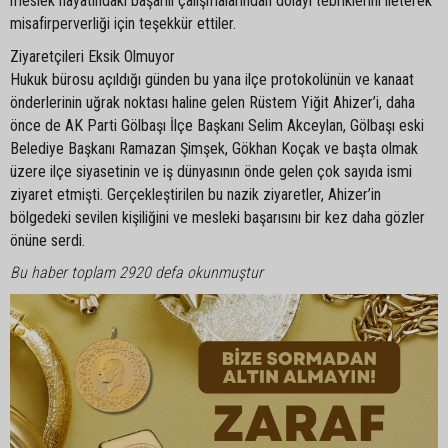
meslek hayatındaki başarılı çalışmalarından dolayı tebriklerini ileterek
misafirperverliği için teşekkür ettiler.
Ziyaretçileri Eksik Olmuyor
Hukuk bürosu açıldığı günden bu yana ilçe protokolünün ve kanaat
önderlerinin uğrak noktası haline gelen Rüstem Yiğit Ahizer’i, daha
önce de AK Parti Gölbaşı İlçe Başkanı Selim Akceylan, Gölbaşı eski
Belediye Başkanı Ramazan Şimşek, Gökhan Koçak ve başta olmak
üzere ilçe siyasetinin ve iş dünyasının önde gelen çok sayıda ismi
ziyaret etmişti. Gerçekleştirilen bu nazik ziyaretler, Ahizer’in
bölgedeki sevilen kişiliğini ve mesleki başarısını bir kez daha gözler
önüne serdi.
Bu haber toplam 2920 defa okunmuştur