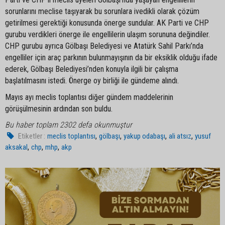
sorunlarını meclise taşıyarak bu sorunlara ivedikli olarak çözüm
getirilmesi gerektiği konusunda önerge sundular. AK Parti ve CHP
gurubu verdikleri önerge ile engellilerin ulaşım sorununa değindiler.
CHP gurubu ayrıca Gölbaşı Belediyesi ve Atatürk Sahil Parkı’nda
engelliler için araç parkının bulunmayışının da bir eksiklik olduğu ifade
ederek, Gölbaşı Belediyesi’nden konuyla ilgili bir çalışma
başlatılmasını istedi. Önerge oy birliği ile gündeme alındı.
Mayıs ayı meclis toplantısı diğer gündem maddelerinin
görüşülmesinin ardından son buldu.
Bu haber toplam 2302 defa okunmuştur
,
,
,
,
Etiketler :
meclis toplantısı
gölbaşı
yakup odabaşı
ali atsız
yusuf
,
,
,
aksakal
chp
mhp
akp