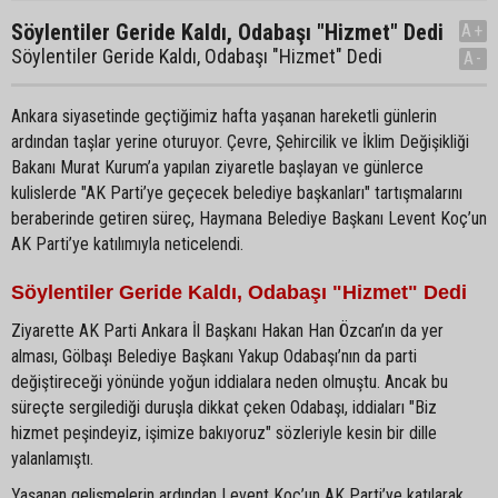
Söylentiler Geride Kaldı, Odabaşı "Hizmet" Dedi
A+
Söylentiler Geride Kaldı, Odabaşı "Hizmet" Dedi
A-
Ankara siyasetinde geçtiğimiz hafta yaşanan hareketli günlerin
ardından taşlar yerine oturuyor. Çevre, Şehircilik ve İklim Değişikliği
Bakanı Murat Kurum’a yapılan ziyaretle başlayan ve günlerce
kulislerde "AK Parti’ye geçecek belediye başkanları" tartışmalarını
beraberinde getiren süreç, Haymana Belediye Başkanı Levent Koç’un
AK Parti’ye katılımıyla neticelendi.
Söylentiler Geride Kaldı, Odabaşı "Hizmet" Dedi
Ziyarette AK Parti Ankara İl Başkanı Hakan Han Özcan’ın da yer
alması, Gölbaşı Belediye Başkanı Yakup Odabaşı’nın da parti
değiştireceği yönünde yoğun iddialara neden olmuştu. Ancak bu
süreçte sergilediği duruşla dikkat çeken Odabaşı, iddiaları "Biz
hizmet peşindeyiz, işimize bakıyoruz" sözleriyle kesin bir dille
yalanlamıştı.
Yaşanan gelişmelerin ardından Levent Koç’un AK Parti’ye katılarak