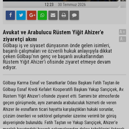
12:23
30 Temmuz 2026
Avukat ve Arabulucu Rüstem Yiğit Ahizer'e
A+
ziyaretçi akını
A-
Gölbaşı iş ve siyaset dünyasının önde gelen isimleri,
başarılı çalışmaları ve özverili hukuk anlayışıyla dikkat
çeken Gölbaşı'nın genç ve başarılı avukatlarından
Rüstem Yiğit Ahizer’i ofisinde ziyaret etmeye devam
ediyor.
Gölbaşı Karma Esnaf ve Sanatkarlar Odası Başkanı Fatih Taştan ile
Gölbaşı Esnaf Kredi Kefalet Kooperatifi Başkanı Yakup Sarıçiçek, Av.
Rüstem Yiğit Ahizer’i ofisinde ziyaret etti. Samimi bir atmosferde
geçen görüşmede, aynı zamanda arabuluculuk hizmeti de veren
Ahizer ile esnafların ticari hayatta karşılaştıkları hukuki sorunlar,
çözüm önerileri ve sektörel gelişmeler üzerine verimli bir görüş
alışverişinde bulunuldu. Fatih Taştan ve Yakup Sarıçiçek, Ahizer’e