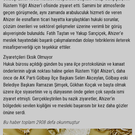
Rüstem Yiğit Ahizer’i ofisinde ziyaret etti. Samimi bir atmosferde
geçen görüşmede, aynı zamanda arabuluculuk hizmeti de veren
Ahizer ile esnafların ticari hayatta karşılaştıkları hukuki sorunlar,
çözüm önerileri ve sektörel gelişmeler üzerine verimli bir görüş
alışverişinde bulunuldu. Fatih Taştan ve Yakup Sarıçiçek, Ahizer’e
meslek hayatındaki başarılı çalışmalarından dolayı tebriklerini ileterek
misafirperverliği için teşekkür ettiler.
Ziyaretçileri Eksik Olmuyor
Hukuk bürosu açıldığı günden bu yana ilçe protokolünün ve kanaat
önderlerinin uğrak noktası haline gelen Rüstem Yiğit Ahizer’i, daha
önce de AK Parti Gölbaşı İlçe Başkanı Selim Akceylan, Gölbaşı eski
Belediye Başkanı Ramazan Şimşek, Gökhan Koçak ve başta olmak
üzere ilçe siyasetinin ve iş dünyasının önde gelen çok sayıda ismi
ziyaret etmişti. Gerçekleştirilen bu nazik ziyaretler, Ahizer’in
bölgedeki sevilen kişiliğini ve mesleki başarısını bir kez daha gözler
önüne serdi.
Bu haber toplam 2908 defa okunmuştur