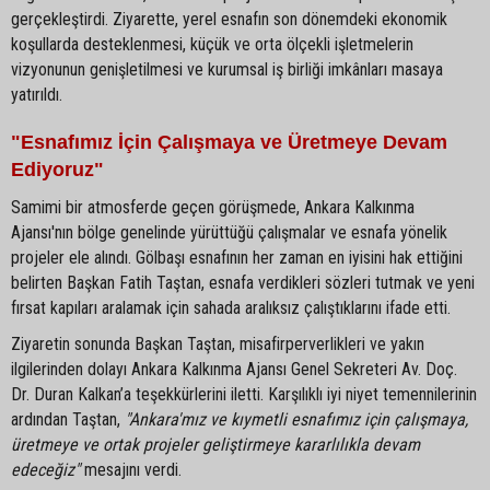
gerçekleştirdi. Ziyarette, yerel esnafın son dönemdeki ekonomik
koşullarda desteklenmesi, küçük ve orta ölçekli işletmelerin
vizyonunun genişletilmesi ve kurumsal iş birliği imkânları masaya
yatırıldı.
"Esnafımız İçin Çalışmaya ve Üretmeye Devam
Ediyoruz"
Samimi bir atmosferde geçen görüşmede, Ankara Kalkınma
Ajansı'nın bölge genelinde yürüttüğü çalışmalar ve esnafa yönelik
projeler ele alındı. Gölbaşı esnafının her zaman en iyisini hak ettiğini
belirten Başkan Fatih Taştan, esnafa verdikleri sözleri tutmak ve yeni
fırsat kapıları aralamak için sahada aralıksız çalıştıklarını ifade etti.
Ziyaretin sonunda Başkan Taştan, misafirperverlikleri ve yakın
ilgilerinden dolayı Ankara Kalkınma Ajansı Genel Sekreteri Av. Doç.
Dr. Duran Kalkan’a teşekkürlerini iletti. Karşılıklı iyi niyet temennilerinin
ardından Taştan,
"Ankara'mız ve kıymetli esnafımız için çalışmaya,
üretmeye ve ortak projeler geliştirmeye kararlılıkla devam
edeceğiz"
mesajını verdi.