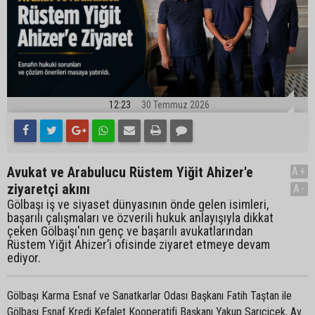
12:23
30 Temmuz 2026
Avukat ve Arabulucu Rüstem Yiğit Ahizer'e
A+
ziyaretçi akını
A-
Gölbaşı iş ve siyaset dünyasının önde gelen isimleri,
başarılı çalışmaları ve özverili hukuk anlayışıyla dikkat
çeken Gölbaşı'nın genç ve başarılı avukatlarından
Rüstem Yiğit Ahizer’i ofisinde ziyaret etmeye devam
ediyor.
Gölbaşı Karma Esnaf ve Sanatkarlar Odası Başkanı Fatih Taştan ile
Gölbaşı Esnaf Kredi Kefalet Kooperatifi Başkanı Yakup Sarıçiçek, Av.