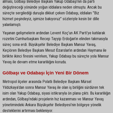
alması, Gölbaşı Belediye Başkanı Yakup Odabaşı’nın da parti
değiştireceği yönünde yoğun iddialara neden olmuştu. Ancak bu
süreçte sergilediği duruşla dikkat çeken Odabaşı, iddiaları "Biz
hizmet peşindeyiz, işimize bakıyoruz" sözleriyle kesin bir dille
yalanlamıştı.
Yaşanan gelişmelerin ardından Levent Koç’un AK Parti’ye katılarak
rozetini Cumhurbaşkanı Recep Tayyip Erdoğan’ın elinden takmasıyla
süreç sona erdi. Büyükşehir Belediye Başkanı Mansur Yavaş,
Keçiören Belediye Başkanı Mesut Özarslan’ın ardından Haymana ile
birlikte ikinci firesini verirken, Yakup Odabaşı bu süreçte yola Mansur
Yavaş ile devam etme kararlılığını korudu.
Gölbaşı ve Odabaşı İçin Yeni Bir Dönem
Metropol ilçeler arasında Polatlı Belediye Başkanı Mürsel
Yıldızkaya’dan sonra Mansur Yavaş ile olan iş birliğini sürdüren tek
isim olan Yakup Odabaşı, siyasi istikrarıyla ön plana çıktı. Bu kararlılığın
ardından, Gölbaşı’ndaki projelerin hız kazanması ve Mansur Yavaş
yönetimindeki Ankara Büyükşehir Belediyesi’nin bölgeye yönelik
desteklerini artırması bekleniyor.