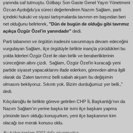
yanında saf tutmuştu. Gölbaşı Son Gaste Genel Yayın Yönetmeni
Özcan Aydoğdu’ya süreci değerlendiren Nazım Sağlam, parti
içindeki hukuki ve siyasi tartışmalarda tavrının en başından beri
net olduğunu belirterek,
"Dün de bugün de olduğu gibi tavrımız
açıkça Özgür Özel’in yanındadır"
dedi.
Parti tabanının ve örgütün iradesini savunmaya devam edeceğini
vurgulayan Sağlam, ilçe örgütüyle birlikte inançla yürüdükleri bu
yolda liderleri Özgür Özel ile olan birlik ve beraberliklerinin
süreceğinin altını çizdi. Sağlam, Özgür Özel’in kuracağı yeni
partide siyaset yapacaklarını ifade ederken, görevden alma ilgili
olarak da ‘Zaten tavrımız belli sabah akşam bu değişimin
olmasını bekliyoruz. Sıkıntı yok. Bizim durduğumuz yer belli.,”
dedi.
Kılıçdaroğlu ile birlikte göreve getirilen CHP İL Başkanlığı’nın da
Nazım Sağlam’ın yerine başka bir ismi ilçe başkanı yapma
yönünde tavrı olduğu konuşurken, yeni ilçe başkanının kim
olacağı ise merak konusu oldu.
Bu haber toplam 3003 defa okunmuştur