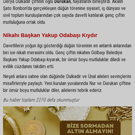
Derya Dulkadir çiftinin oğlu
Durukan
, hayatlarını birleştirdi. Akalın
Şato Bonbon'da gerçekleşen düğün törenine siyaset, iş dünyası ve
sivil toplum kuruluşlarından çok sayıda davetli katılarak genç çiftin
mutluluğuna ortak oldu.
Nikahı Başkan Yakup Odabaşı Kıydır
Davetlilerin yoğun ilgi gösterdiği düğün töreninin en anlamlı anlarından
biri ise nikah merasimi oldu. Genç çiftin nikahını Gölbaşı Belediye
Başkanı Yakup Odabaşı kıyarak, bir ömür boyu mutluluklar diledi ve
evlilik cüzdanını takdim etti.
Neşeli anlara sahne olan düğünde Dulkadir ve Ünal aileleri sevinçlerini
misafirleriyle paylaştı. Yeni kurulan yuvalarında Nur ve Durukan çiftine
bir ömür boyu mutluluklar diler, ailelerini tebrik ederiz.
Bu haber toplam 2270 defa okunmuştur