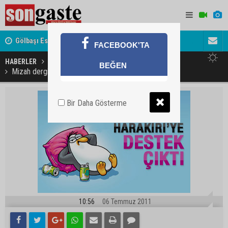
Gölbaşı Esnafının Sesi Ankara Kalkınma Ajansı'nda
Avukat ve 
FACEBOOK'TA
akını
HABERLER
GÜNDEM
BEĞEN
Mizah dergisi Harakiri Penguen'in kapağında
Bir Daha Gösterme
10:56
06 Temmuz 2011