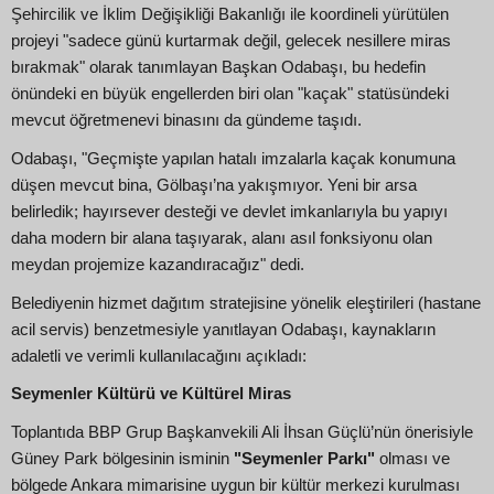
Şehircilik ve İklim Değişikliği Bakanlığı ile koordineli yürütülen
projeyi "sadece günü kurtarmak değil, gelecek nesillere miras
bırakmak" olarak tanımlayan Başkan Odabaşı, bu hedefin
önündeki en büyük engellerden biri olan "kaçak" statüsündeki
mevcut öğretmenevi binasını da gündeme taşıdı.
Odabaşı, "Geçmişte yapılan hatalı imzalarla kaçak konumuna
düşen mevcut bina, Gölbaşı’na yakışmıyor. Yeni bir arsa
belirledik; hayırsever desteği ve devlet imkanlarıyla bu yapıyı
daha modern bir alana taşıyarak, alanı asıl fonksiyonu olan
meydan projemize kazandıracağız" dedi.
Belediyenin hizmet dağıtım stratejisine yönelik eleştirileri (hastane
acil servis) benzetmesiyle yanıtlayan Odabaşı, kaynakların
adaletli ve verimli kullanılacağını açıkladı:
Seymenler Kültürü ve Kültürel Miras
Toplantıda BBP Grup Başkanvekili Ali İhsan Güçlü’nün önerisiyle
Güney Park bölgesinin isminin
"Seymenler Parkı"
olması ve
bölgede Ankara mimarisine uygun bir kültür merkezi kurulması