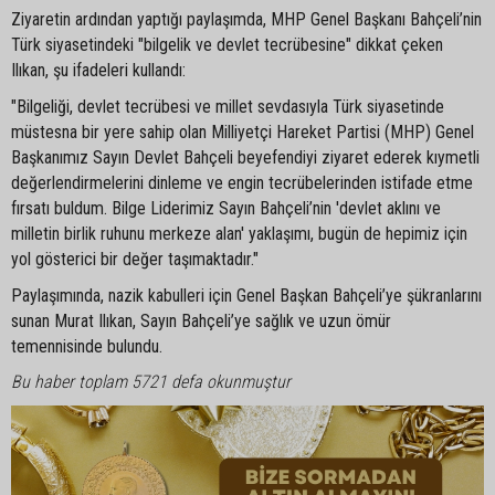
Ziyaretin ardından yaptığı paylaşımda, MHP Genel Başkanı Bahçeli’nin
Türk siyasetindeki "bilgelik ve devlet tecrübesine" dikkat çeken
Ilıkan, şu ifadeleri kullandı:
"Bilgeliği, devlet tecrübesi ve millet sevdasıyla Türk siyasetinde
müstesna bir yere sahip olan Milliyetçi Hareket Partisi (MHP) Genel
Başkanımız Sayın Devlet Bahçeli beyefendiyi ziyaret ederek kıymetli
değerlendirmelerini dinleme ve engin tecrübelerinden istifade etme
fırsatı buldum. Bilge Liderimiz Sayın Bahçeli’nin 'devlet aklını ve
milletin birlik ruhunu merkeze alan' yaklaşımı, bugün de hepimiz için
yol gösterici bir değer taşımaktadır."
Paylaşımında, nazik kabulleri için Genel Başkan Bahçeli’ye şükranlarını
sunan Murat Ilıkan, Sayın Bahçeli’ye sağlık ve uzun ömür
temennisinde bulundu.
Bu haber toplam 5721 defa okunmuştur